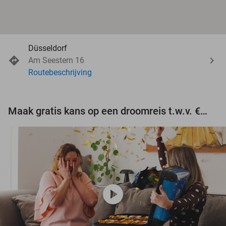
Düsseldorf
Am Seestern 16
Routebeschrijving
Maak gratis kans op een droomreis t.w.v. €3.000!
play_circle