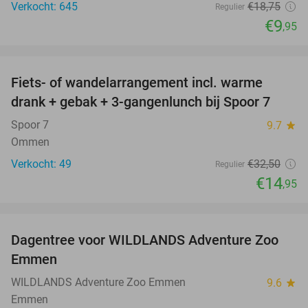
Verkocht: 645
€18
,75
Regulier
€9
,95
favorite_border
Fiets- of wandelarrangement incl. warme
54%
NEW
drank + gebak + 3-gangenlunch bij Spoor 7
TODAY
Spoor 7
9.7
star
Ommen
Verkocht: 49
€32
,50
Regulier
€14
,95
favorite_border
Dagentree voor WILDLANDS Adventure Zoo
24%
Emmen
WILDLANDS Adventure Zoo Emmen
9.6
star
Emmen