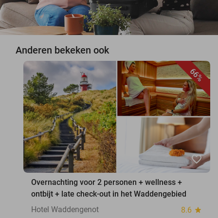
Anderen bekeken ook
66%
favorite_border
Overnachting voor 2 personen + wellness +
ontbijt + late check-out in het Waddengebied
Hotel Waddengenot
8.6
star