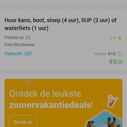
favorite_border
Huur kano, boot, sloep (4 uur), SUP (2 uur) of
37%
waterfiets (1 uur)
Peddel en Zo
9.9
star
Kiel-Windeweer
Verkocht: 287
€15
Regulier
€9
,50
Ontdek de leukste
zomervakantiedeals
!
Bekijk nu