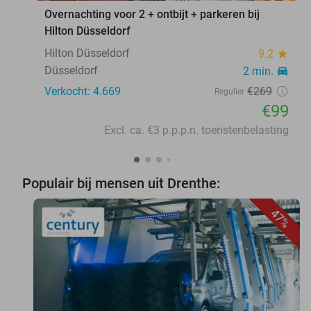
Overnachting voor 2 + ontbijt + parkeren bij
Hilton Düsseldorf
Hilton Düsseldorf
9.2
star
Düsseldorf
2 min.
directions_car
Verkocht: 4.669
€269
Regulier
€99
Excl. ca. €3 p.p.p.n. toeristenbelasting
Populair bij mensen uit Drenthe:
47%