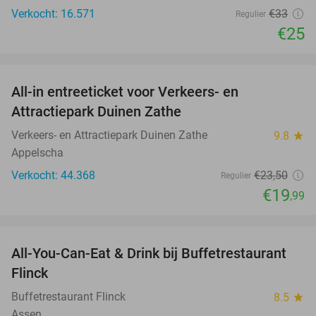
Verkocht: 16.571
€33
Regulier
€25
favorite_border
All-in entreeticket voor Verkeers- en
15%
Attractiepark Duinen Zathe
Verkeers- en Attractiepark Duinen Zathe
9.8
star
Appelscha
Verkocht: 44.368
€23
,50
Regulier
€19
,99
favorite_border
All-You-Can-Eat & Drink bij Buffetrestaurant
33%
Flinck
Buffetrestaurant Flinck
8.5
star
Assen