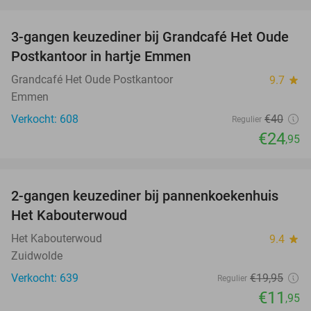
favorite_border
3-gangen keuzediner bij Grandcafé Het Oude
38%
Postkantoor in hartje Emmen
Grandcafé Het Oude Postkantoor
9.7
star
Emmen
Verkocht: 608
€40
Regulier
€24
,95
favorite_border
2-gangen keuzediner bij pannenkoekenhuis
40%
Het Kabouterwoud
Het Kabouterwoud
9.4
star
Zuidwolde
Verkocht: 639
€19
,95
Regulier
€11
,95