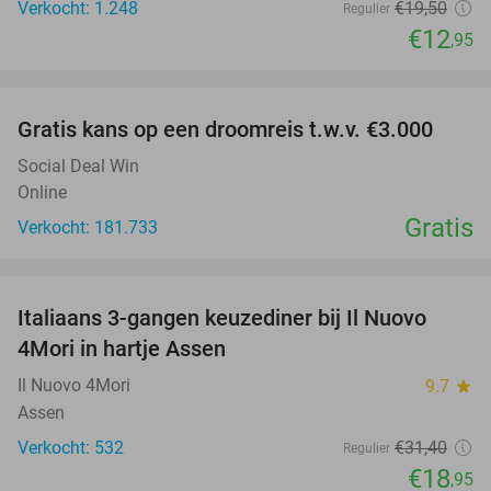
Verkocht: 1.248
€19
,50
Regulier
€12
,95
favorite_border
Gratis kans op een droomreis t.w.v. €3.000
Social Deal Win
Online
Gratis
Verkocht: 181.733
favorite_border
Italiaans 3-gangen keuzediner bij Il Nuovo
40%
4Mori in hartje Assen
Il Nuovo 4Mori
9.7
star
Assen
Verkocht: 532
€31
,40
Regulier
€18
,95