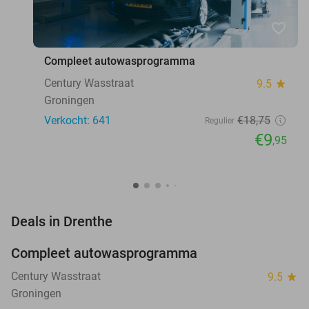
favorite_border
Compleet autowasprogramma
Century Wasstraat
9.5
star
Groningen
Verkocht: 641
€18
,75
Regulier
€9
,95
favorite_border
Deals in Drenthe
Compleet autowasprogramma
47%
Century Wasstraat
9.5
star
Groningen