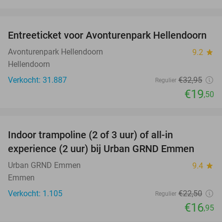
favorite_border
Entreeticket voor Avonturenpark Hellendoorn
41%
Avonturenpark Hellendoorn
9.2
star
Hellendoorn
Verkocht: 31.887
€32
,95
Regulier
€19
,50
favorite_border
Indoor trampoline (2 of 3 uur) of all-in
25%
experience (2 uur) bij Urban GRND Emmen
Urban GRND Emmen
9.4
star
Emmen
Verkocht: 1.105
€22
,50
Regulier
€16
,95