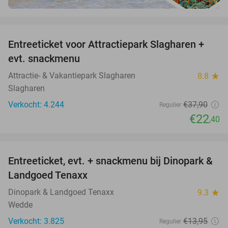
favorite_border
Entreeticket voor Attractiepark Slagharen +
41%
evt. snackmenu
Attractie- & Vakantiepark Slagharen
8.8
star
Slagharen
Verkocht: 4.244
€37
,90
Regulier
€22
,40
favorite_border
Entreeticket, evt. + snackmenu bij Dinopark &
22%
Landgoed Tenaxx
Dinopark & Landgoed Tenaxx
9.3
star
Wedde
Verkocht: 3.825
€13
,95
Regulier