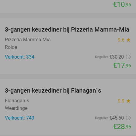
€10
,95
favorite_border
3-gangen keuzediner bij Pizzeria Mamma-Mia
41%
Pizzeria Mamma-Mia
9.6
star
Rolde
Verkocht: 334
€30
,20
Regulier
€17
,95
favorite_border
3-gangen keuzediner bij Flanagan´s
36%
Flanagan´s
9.9
star
Weerdinge
Verkocht: 749
€45
,50
Regulier
€28
,95