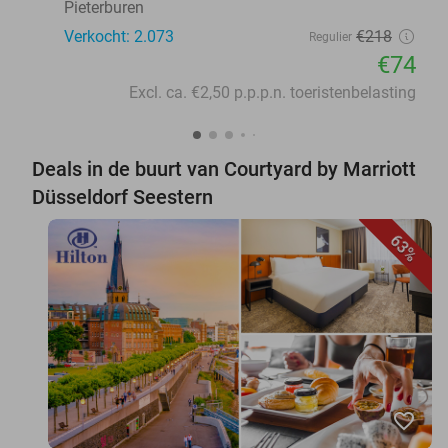
Pieterburen
Verkocht: 2.073
€218
Regulier
€74
Excl. ca. €2,50 p.p.p.n. toeristenbelasting
Deals in de buurt van Courtyard by Marriott
Düsseldorf Seestern
63%
favorite_border