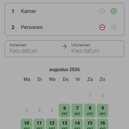
remove_circle_outline
add_circle_outline
1
Kamer
remove_circle_outline
add_circle_outline
2
Personen
Inchecken
Uitchecken
Kies datum
Kies datum
augustus 2026
Ma
Di
Wo
Do
Vr
Za
Zo
1
2
6
7
8
9
3
4
5
€97
€97
€97
€97
10
11
12
13
14
15
16
€97
€97
€97
€97
€97
€97
€97