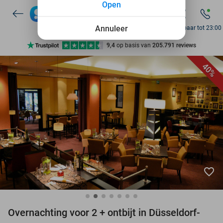
Open
7 dagen per week beschikbaar
10+ miljoen leden
Annuleer
Bereikbaar tot 23:00
9,4
op basis van
205.791 reviews
Ontdek 15.000+ deals
40%
7 dagen per week beschikbaar
10+ miljoen leden
favorite_border
Overnachting voor 2 + ontbijt in Düsseldorf-