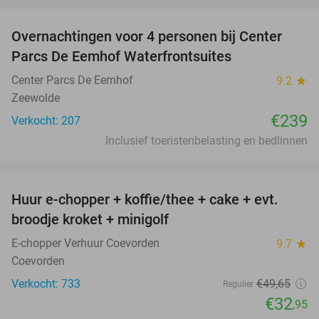
favorite_border
Overnachtingen voor 4 personen bij Center
Parcs De Eemhof Waterfrontsuites
Center Parcs De Eemhof
9.2
star
Zeewolde
€239
Verkocht: 207
Inclusief toeristenbelasting en bedlinnen
favorite_border
Huur e-chopper + koffie/thee + cake + evt.
34%
broodje kroket + minigolf
E-chopper Verhuur Coevorden
9.7
star
Coevorden
Verkocht: 733
€49
,65
Regulier
€32
,95