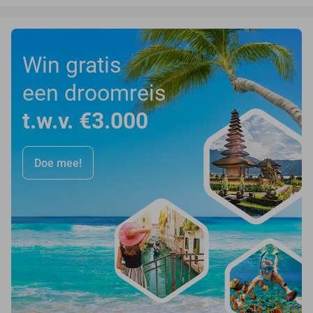
Win gratis
een droomreis
t.w.v. €3.000
Doe mee!