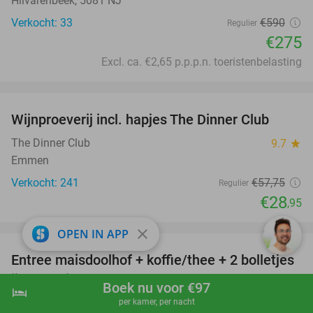
Hilvarenbeek, 5081 NJ
Verkocht: 33
€590
Regulier
€275
Excl. ca. €2,65 p.p.p.n. toeristenbelasting
favorite_border
Wijnproeverij incl. hapjes The Dinner Club
50%
The Dinner Club
9.7
star
Emmen
Verkocht: 241
€57
,75
Regulier
€28
,95
favorite_border
close
OPEN IN APP
Entree maisdoolhof + koffie/thee + 2 bolletjes
41%
ijs + plakje cake
Boek nu voor €97
hotel
shopping_cart
Boek nu
navigate_next
Sonneclaer
9.8
star
per kamer, per nacht