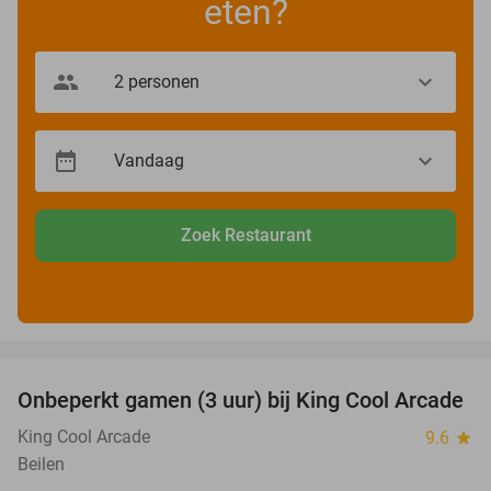
eten?
Zoek Restaurant
favorite_border
Onbeperkt gamen (3 uur) bij King Cool Arcade
34%
King Cool Arcade
9.6
star
Beilen