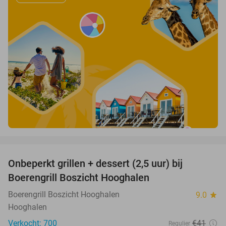
favorite_border
Onbeperkt grillen + dessert (2,5 uur) bij
39%
Boerengrill Boszicht Hooghalen
Boerengrill Boszicht Hooghalen
9.0
star
Hooghalen
Verkocht: 700
€41
Regulier