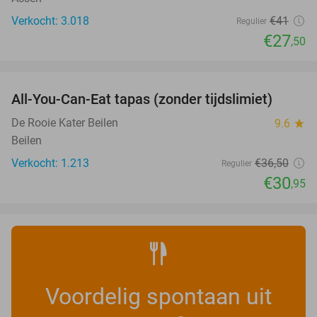
Verkocht: 3.018
€41
Regulier
€27
,50
favorite_border
All-You-Can-Eat tapas (zonder tijdslimiet)
15%
De Rooie Kater Beilen
9.6
star
Beilen
Verkocht: 1.213
€36
,50
Regulier
€30
,95
Voordelig spontaan uit