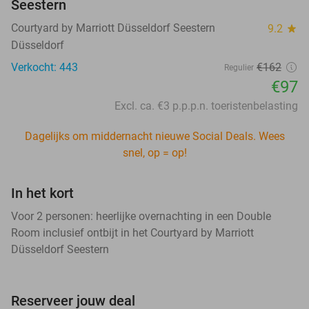
Seestern
Courtyard by Marriott Düsseldorf Seestern
9.2
star
Düsseldorf
Verkocht: 443
€162
Regulier
€97
Excl. ca. €3 p.p.p.n. toeristenbelasting
Dagelijks om middernacht nieuwe Social Deals. Wees
snel, op = op!
In het kort
Voor 2 personen: heerlijke overnachting in een Double
Room inclusief ontbijt in het Courtyard by Marriott
Düsseldorf Seestern
Reserveer jouw deal