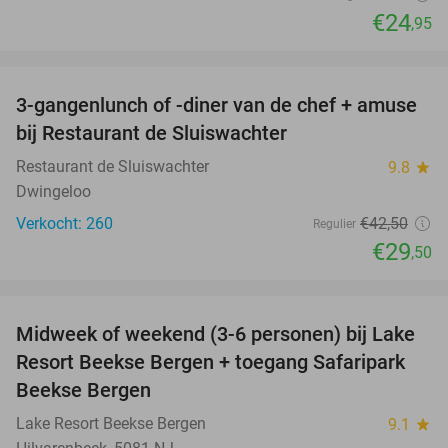
€24
,95
favorite_border
3-gangenlunch of -diner van de chef + amuse
31%
bij Restaurant de Sluiswachter
Restaurant de Sluiswachter
9.8
star
Dwingeloo
Verkocht: 260
€42
,50
Regulier
€29
,50
favorite_border
Midweek of weekend (3-6 personen) bij Lake
53%
Resort Beekse Bergen + toegang Safaripark
Beekse Bergen
Lake Resort Beekse Bergen
9.1
star