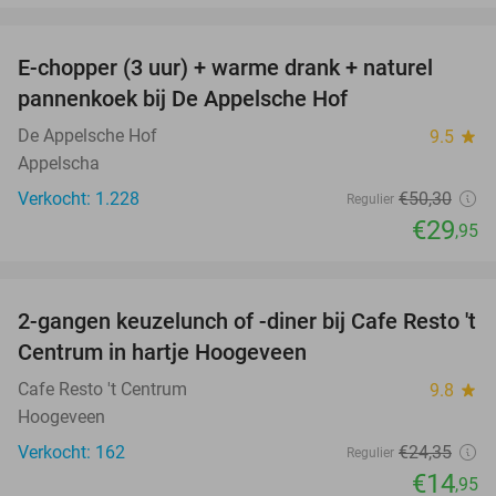
favorite_border
E-chopper (3 uur) + warme drank + naturel
40%
pannenkoek bij De Appelsche Hof
De Appelsche Hof
9.5
star
Appelscha
Verkocht: 1.228
€50
,30
Regulier
€29
,95
favorite_border
2-gangen keuzelunch of -diner bij Cafe Resto 't
39%
Centrum in hartje Hoogeveen
Cafe Resto 't Centrum
9.8
star
Hoogeveen
Verkocht: 162
€24
,35
Regulier
€14
,95