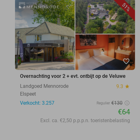
51%
favorite_border
Overnachting voor 2 + evt. ontbijt op de Veluwe
Landgoed Mennorode
9.3
star
Elspeet
Verkocht: 3.257
€130
Regulier
€64
Excl. ca. €2,50 p.p.p.n. toeristenbelasting