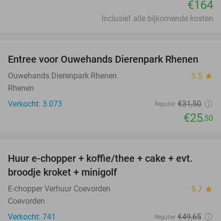
€164
Inclusief alle bijkomende kosten
favorite_border
Entree voor Ouwehands Dierenpark Rhenen
19%
Ouwehands Dierenpark Rhenen
9.5
star
Rhenen
Verkocht: 3.073
€31
,50
Regulier
€25
,50
favorite_border
Huur e-chopper + koffie/thee + cake + evt.
34%
broodje kroket + minigolf
E-chopper Verhuur Coevorden
9.7
star
Coevorden
Verkocht: 741
€49
,65
Regulier