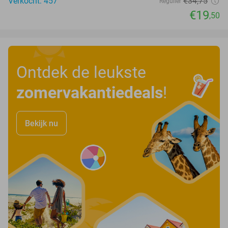
Verkocht: 457
€34
,75
Regulier
€19
,50
Ontdek de leukste
zomervakantiedeals
!
Bekijk nu