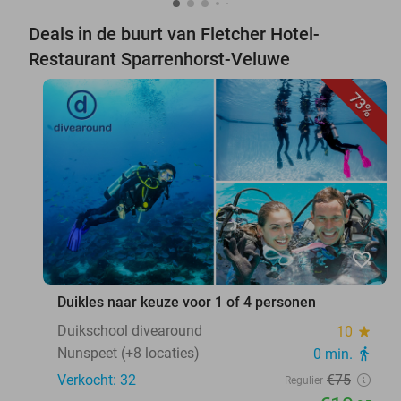
Deals in de buurt van Fletcher Hotel-
Restaurant Sparrenhorst-Veluwe
73%
favorite_border
Duikles naar keuze voor 1 of 4 personen
Duikschool divearound
10
star
Nunspeet (+8 locaties)
0 min.
directions_walk
Verkocht: 32
€75
Regulier