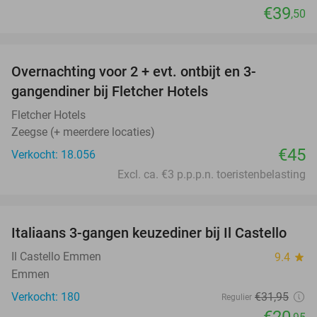
€39
,50
favorite_border
Overnachting voor 2 + evt. ontbijt en 3-
gangendiner bij Fletcher Hotels
Fletcher Hotels
Zeegse (+ meerdere locaties)
€45
Verkocht: 18.056
Excl. ca. €3 p.p.p.n. toeristenbelasting
favorite_border
Italiaans 3-gangen keuzediner bij Il Castello
34%
Il Castello Emmen
9.4
star
Emmen
Verkocht: 180
€31
,95
Regulier
€20