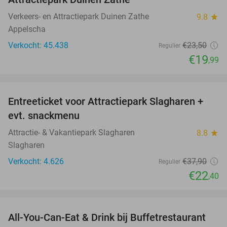
Verkeers- en Attractiepark Duinen Zathe
9.8
star
Appelscha
Verkocht: 45.438
€23
,50
Regulier
€19
,99
favorite_border
Entreeticket voor Attractiepark Slagharen +
41%
evt. snackmenu
Attractie- & Vakantiepark Slagharen
8.8
star
Slagharen
Verkocht: 4.626
€37
,90
Regulier
€22
,40
favorite_border
All-You-Can-Eat & Drink bij Buffetrestaurant
33%