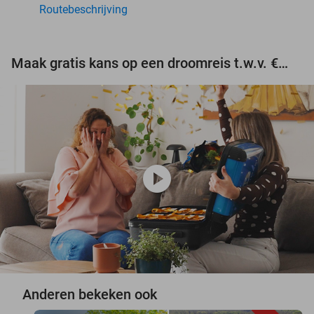
Routebeschrijving
Maak gratis kans op een droomreis t.w.v. €3.000!
play_circle
Anderen bekeken ook