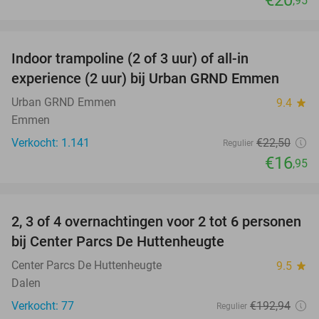
,95
favorite_border
Indoor trampoline (2 of 3 uur) of all-in
25%
experience (2 uur) bij Urban GRND Emmen
Urban GRND Emmen
9.4
star
Emmen
Verkocht: 1.141
€22
,50
Regulier
€16
,95
favorite_border
2, 3 of 4 overnachtingen voor 2 tot 6 personen
15%
bij Center Parcs De Huttenheugte
Center Parcs De Huttenheugte
9.5
star
Dalen
Verkocht: 77
€192
,94
Regulier