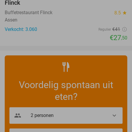
Flinck
Buffetrestaurant Flinck
8.5
star
Assen
Verkocht: 3.060
€41
Regulier
€27
,50
Voordelig spontaan uit
eten?