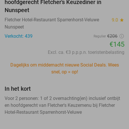
hoofdgerecht Fletcher's Keuzediner in
Nunspeet
Fletcher Hotel-Restaurant Sparrenhorst-Veluwe
9.0
star
Nunspeet
Verkocht: 439
€206
Regulier
€145
Excl. ca. €3 p.p.p.n. toeristenbelasting
Dagelijks om middernacht nieuwe Social Deals. Wees
snel, op = op!
In het kort
Voor 2 personen: 1 of 2 overnachting(en) inclusief ontbijt
en hoofdgerecht van Fletcher's Keuzemenu bij Fletcher
Hotel-Restaurant Sparrenhorst-Veluwe