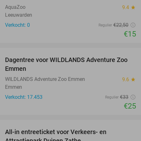
NEW
TODAY
AquaZoo
9.4
star
Leeuwarden
Verkocht: 0
€22
,50
Regulier
€15
favorite_border
Dagentree voor WILDLANDS Adventure Zoo
24%
Emmen
WILDLANDS Adventure Zoo Emmen
9.6
star
Emmen
Verkocht: 17.453
€33
Regulier
€25
favorite_border
All-in entreeticket voor Verkeers- en
15%
Attractiepark Duinen Zathe