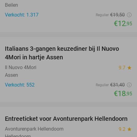
Beilen
Verkocht: 1.317
€19
,50
Regulier
€12
,95
favorite_border
Italiaans 3-gangen keuzediner bij Il Nuovo
40%
4Mori in hartje Assen
Il Nuovo 4Mori
9.7
star
Assen
Verkocht: 552
€31
,40
Regulier
€18
,95
favorite_border
Entreeticket voor Avonturenpark Hellendoorn
41%
Avonturenpark Hellendoorn
9.2
star
Hellendoorn