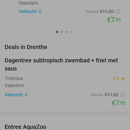
Veendam
Verkocht: 0
€11
,50
Regulier
€7
,95
favorite_border
Deals in Drenthe
Dagentree subtropisch zwembad + friet met
31%
NEW
saus
TODAY
Tropiqua
9.6
star
Veendam
Verkocht: 0
€11
,50
Regulier
€7
,95
favorite_border
Entree AquaZoo
33%