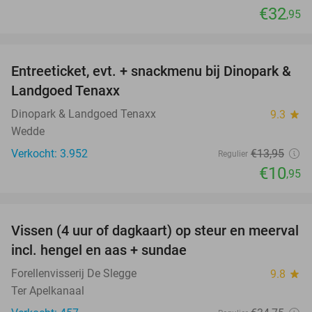
€32
,95
favorite_border
Entreeticket, evt. + snackmenu bij Dinopark &
22%
Landgoed Tenaxx
Dinopark & Landgoed Tenaxx
9.3
star
Wedde
Verkocht: 3.952
€13
,95
Regulier
€10
,95
favorite_border
Vissen (4 uur of dagkaart) op steur en meerval
44%
incl. hengel en aas + sundae
Forellenvisserij De Slegge
9.8
star
Ter Apelkanaal