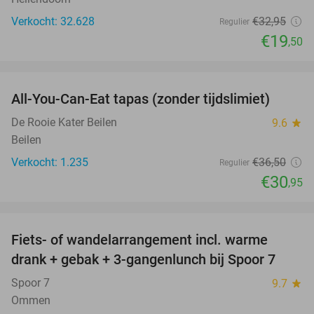
Verkocht: 32.628
€32
,95
Regulier
€19
,50
favorite_border
All-You-Can-Eat tapas (zonder tijdslimiet)
15%
De Rooie Kater Beilen
9.6
star
Beilen
Verkocht: 1.235
€36
,50
Regulier
€30
,95
favorite_border
Fiets- of wandelarrangement incl. warme
54%
drank + gebak + 3-gangenlunch bij Spoor 7
Spoor 7
9.7
star
Ommen