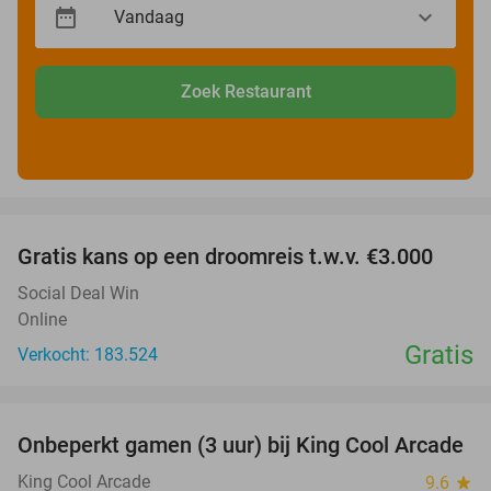
Zoek Restaurant
favorite_border
Gratis kans op een droomreis t.w.v. €3.000
Social Deal Win
Online
Gratis
Verkocht: 183.524
favorite_border
Onbeperkt gamen (3 uur) bij King Cool Arcade
34%
King Cool Arcade
9.6
star