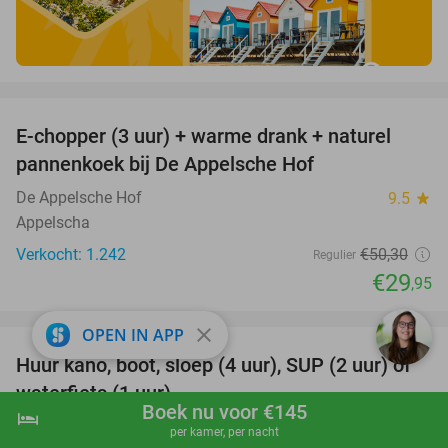
favorite_border
E-chopper (3 uur) + warme drank + naturel
40%
pannenkoek bij De Appelsche Hof
De Appelsche Hof
9.5
star
Appelscha
Verkocht: 1.242
€50
,30
Regulier
€29
,95
favorite_border
close
OPEN IN APP
Huur kano, boot, sloep (4 uur), SUP (2 uur) of
37%
waterfiets (1 uur)
Boek nu voor €145
hotel
shopping_cart
Boek nu
navigate_next
Peddel en Zo
9.9
star
per kamer, per nacht