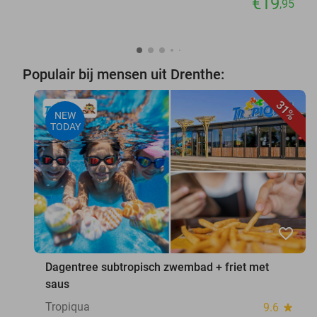
€19
,95
Populair bij mensen uit Drenthe:
31%
NEW
TODAY
favorite_border
Dagentree subtropisch zwembad + friet met
saus
Tropiqua
9.6
star