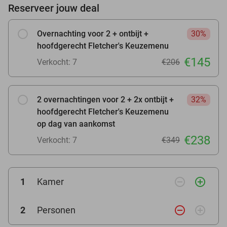
Reserveer jouw deal
Overnachting voor 2 + ontbijt +
30%
hoofdgerecht Fletcher's Keuzemenu
€145
Verkocht: 7
€206
2 overnachtingen voor 2 + 2x ontbijt +
32%
hoofdgerecht Fletcher's Keuzemenu
op dag van aankomst
€238
Verkocht: 7
€349
remove_circle_outline
add_circle_outline
1
Kamer
remove_circle_outline
add_circle_outline
2
Personen