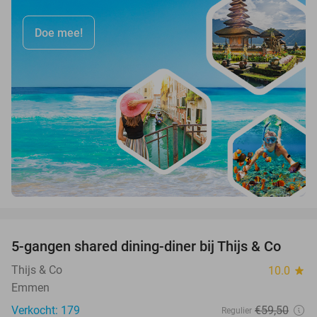
Doe mee!
favorite_border
5-gangen shared dining-diner bij Thijs & Co
34%
Thijs & Co
10.0
star
Emmen
Verkocht: 179
€59
,50
Regulier