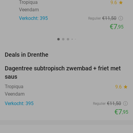
Tropiqua
9.6
star
Veendam
Verkocht: 395
€11
,50
Regulier
€7
,95
favorite_border
Deals in Drenthe
Dagentree subtropisch zwembad + friet met
31%
saus
Tropiqua
9.6
star
Veendam
Verkocht: 395
€11
,50
Regulier
€7
,95
favorite_border