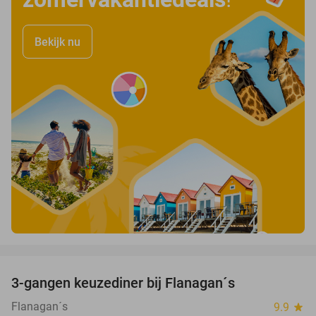
Bekijk nu
favorite_border
3-gangen keuzediner bij Flanagan´s
36%
Flanagan´s
9.9
star