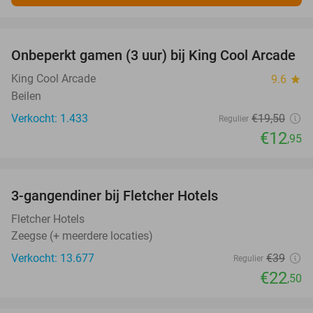
favorite_border
Onbeperkt gamen (3 uur) bij King Cool Arcade
34%
King Cool Arcade
9.6
star
Beilen
Verkocht: 1.433
€19
,50
Regulier
€12
,95
favorite_border
3-gangendiner bij Fletcher Hotels
42%
Fletcher Hotels
Zeegse (+ meerdere locaties)
Verkocht: 13.677
€39
Regulier
€22
,50
favorite_border