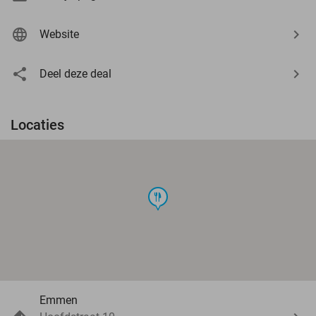
Website
Deel deze deal
Locaties
food
Emmen