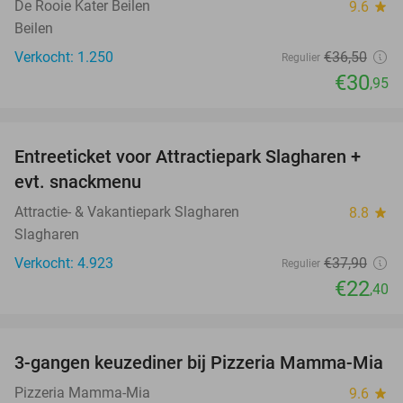
De Rooie Kater Beilen
9.6
star
Beilen
Verkocht: 1.250
€36
,50
Regulier
€30
,95
favorite_border
Entreeticket voor Attractiepark Slagharen +
41%
evt. snackmenu
Attractie- & Vakantiepark Slagharen
8.8
star
Slagharen
Verkocht: 4.923
€37
,90
Regulier
€22
,40
favorite_border
3-gangen keuzediner bij Pizzeria Mamma-Mia
41%
Pizzeria Mamma-Mia
9.6
star