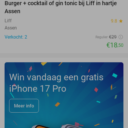
Burger + cocktail of gin tonic bij Liff in hartje
36%
NEW
Assen
TODAY
Liff
9.8
star
Assen
Verkocht: 2
€29
Regulier
€18
,50
Win vandaag een gratis
iPhone 17 Pro
Meer info