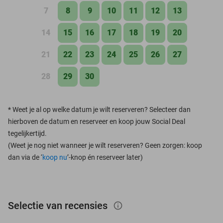
7
8
9
10
11
12
13
14
15
16
17
18
19
20
21
22
23
24
25
26
27
28
29
30
*
Weet je al op welke datum je wilt reserveren? Selecteer dan
hierboven de datum en reserveer en koop jouw Social Deal
tegelijkertijd.
(Weet je nog niet wanneer je wilt reserveren? Geen zorgen: koop
dan via de ‘
koop nu
’-knop én reserveer later)
Selectie van recensies
info_outlined