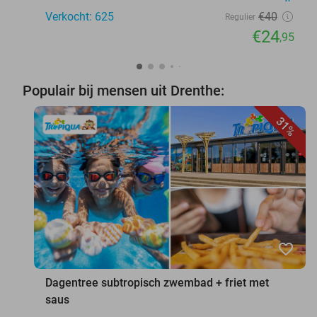
Verkocht: 625
€40
Regulier
€24
,95
Populair bij mensen uit Drenthe:
31%
favorite_border
Dagentree subtropisch zwembad + friet met
saus