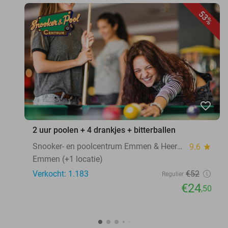
53%
favorite_border
2 uur poolen + 4 drankjes + bitterballen
Snooker- en poolcentrum Emmen & Heerenveen
9.6
star
Emmen (+1 locatie)
Verkocht: 1.183
€52
Regulier
€24
,50