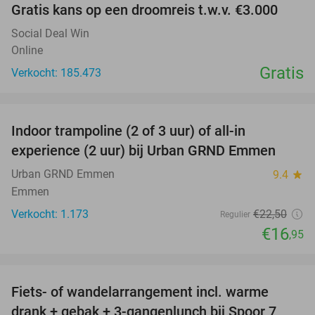
Gratis kans op een droomreis t.w.v. €3.000
Social Deal Win
Online
Gratis
Verkocht: 185.473
favorite_border
Indoor trampoline (2 of 3 uur) of all-in
25%
experience (2 uur) bij Urban GRND Emmen
Urban GRND Emmen
9.4
star
Emmen
Verkocht: 1.173
€22
,50
Regulier
€16
,95
favorite_border
Fiets- of wandelarrangement incl. warme
54%
drank + gebak + 3-gangenlunch bij Spoor 7