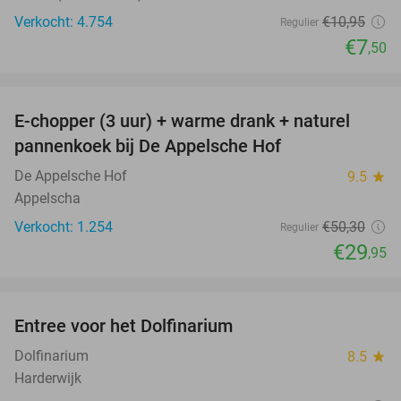
Verkocht: 4.754
€10
,95
Regulier
€7
,50
favorite_border
E-chopper (3 uur) + warme drank + naturel
40%
pannenkoek bij De Appelsche Hof
De Appelsche Hof
9.5
star
Appelscha
Verkocht: 1.254
€50
,30
Regulier
€29
,95
favorite_border
Entree voor het Dolfinarium
36%
Dolfinarium
8.5
star
Harderwijk