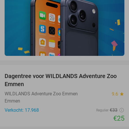
favorite_border
Dagentree voor WILDLANDS Adventure Zoo
24%
Emmen
WILDLANDS Adventure Zoo Emmen
9.6
star
Emmen
Verkocht: 17.968
€33
Regulier
€25
favorite_border