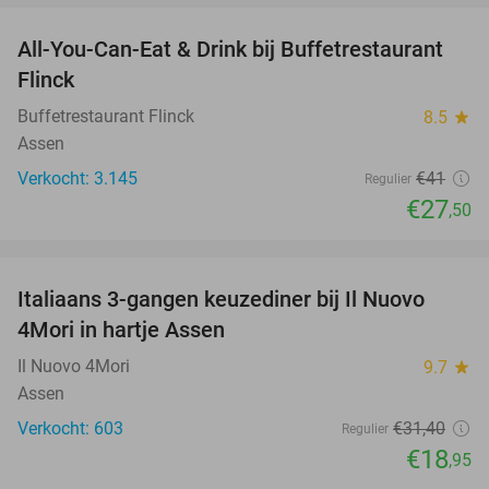
All-You-Can-Eat & Drink bij Buffetrestaurant
33%
Flinck
Buffetrestaurant Flinck
8.5
star
Assen
Verkocht: 3.145
€41
Regulier
€27
,50
favorite_border
Italiaans 3-gangen keuzediner bij Il Nuovo
40%
4Mori in hartje Assen
Il Nuovo 4Mori
9.7
star
Assen
Verkocht: 603
€31
,40
Regulier
€18
,95