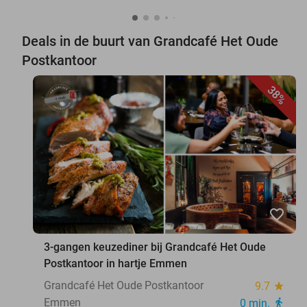
Deals in de buurt van Grandcafé Het Oude
Postkantoor
38%
favorite_border
3-gangen keuzediner bij Grandcafé Het Oude
Postkantoor in hartje Emmen
Grandcafé Het Oude Postkantoor
9.7
star
Emmen
0 min.
directions_walk