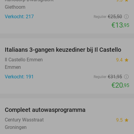
Giethoorn
Verkocht: 217
€25
,50
Regulier
€13
,95
favorite_border
Italiaans 3-gangen keuzediner bij Il Castello
34%
Il Castello Emmen
9.4
star
Emmen
Verkocht: 191
€31
,95
Regulier
€20
,95
favorite_border
Compleet autowasprogramma
47%
Century Wasstraat
9.5
star
Groningen