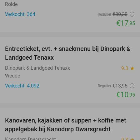
Rolde
Verkocht: 364
€30
,20
Regulier
€17
,95
favorite_border
Entreeticket, evt. + snackmenu bij Dinopark &
22%
Landgoed Tenaxx
Dinopark & Landgoed Tenaxx
9.3
star
Wedde
Verkocht: 4.092
€13
,95
Regulier
€10
,95
favorite_border
Kanovaren, kajakken of suppen + koffie met
45%
appelgebak bij Kanodorp Dwarsgracht
Kanodorp Dwarsgracht
9.3
star