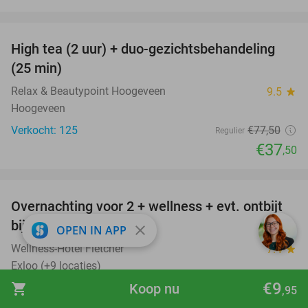
favorite_border
High tea (2 uur) + duo-gezichtsbehandeling
52%
(25 min)
Relax & Beautypoint Hoogeveen
9.5
star
Hoogeveen
Verkocht: 125
€77
,50
Regulier
€37
,50
favorite_border
Overnachting voor 2 + wellness + evt. ontbijt
55%
bij Fletcher Hotels
close
OPEN IN APP
Wellness-Hotel Fletcher
7.4
star
Exloo (+9 locaties)
€9
shopping_cart
Koop nu
Verkocht: 1.021
€175
Regulier
,95
€79