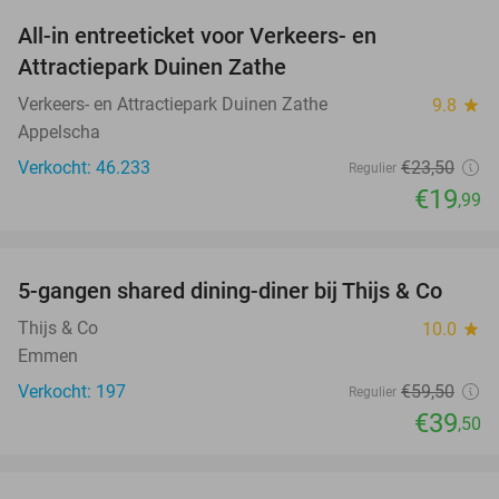
All-in entreeticket voor Verkeers- en
15%
Attractiepark Duinen Zathe
Verkeers- en Attractiepark Duinen Zathe
9.8
star
Appelscha
Verkocht: 46.233
€23
,50
Regulier
€19
,99
favorite_border
5-gangen shared dining-diner bij Thijs & Co
34%
Thijs & Co
10.0
star
Emmen
Verkocht: 197
€59
,50
Regulier
€39
,50
favorite_border