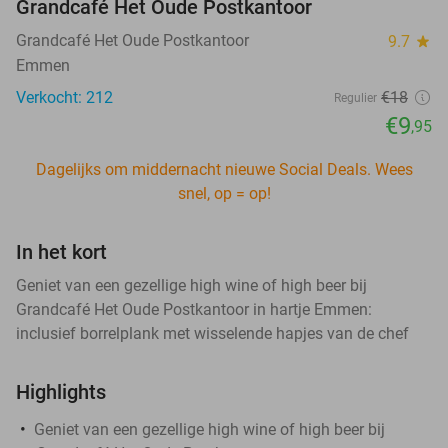
Grandcafé Het Oude Postkantoor
Grandcafé Het Oude Postkantoor
9.7
star
Emmen
Verkocht: 212
€18
Regulier
€9
,95
Dagelijks om middernacht nieuwe Social Deals. Wees
snel, op = op!
In het kort
Geniet van een gezellige high wine of high beer bij
Grandcafé Het Oude Postkantoor in hartje Emmen:
inclusief borrelplank met wisselende hapjes van de chef
Highlights
Geniet van een gezellige high wine of high beer bij