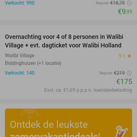
Verkocht: 990
€18
,75
Regulier
€9
,95
favorite_border
Overnachting voor 4 of 8 personen in Walibi
20%
Village + evt. dagticket voor Walibi Holland
Walibi Village
9.1
star
Biddinghuizen (+1 locatie)
Verkocht: 140
€219
Regulier
€175
Excl. ca. €1,69 p.p.p.n. toeristenbelasting
Ontdek de leukste
zomervakantiedeals
!