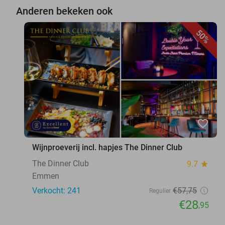
Anderen bekeken ook
50%
favorite_border
Wijnproeverij incl. hapjes The Dinner Club
The Dinner Club
9.7
star
Emmen
Verkocht: 241
€57
,75
Regulier
€28
,95