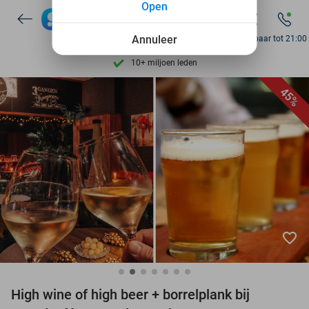
Open
7 dagen per week beschikbaar
Annuleer
Bereikbaar tot 21:00
10+ miljoen leden
9,4
op basis van
206.133 reviews
45%
Ontdek 15.000+ deals
7 dagen per week beschikbaar
10+ miljoen leden
favorite_border
High wine of high beer + borrelplank bij