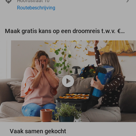
Hoofdstraat 10
Routebeschrijving
Maak gratis kans op een droomreis t.w.v. €3.000!
play_circle
Vaak samen gekocht