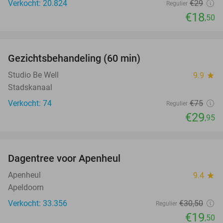
Verkocht: 20.824
€29
Regulier
€18
,50
favorite_border
Gezichtsbehandeling (60 min)
60%
Studio Be Well
9.9
star
Stadskanaal
Verkocht: 74
€75
Regulier
€29
,95
favorite_border
Dagentree voor Apenheul
36%
Apenheul
9.4
star
Apeldoorn
Verkocht: 33.356
€30
,50
Regulier
€19
,50