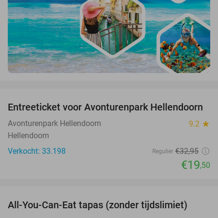
favorite_border
Entreeticket voor Avonturenpark Hellendoorn
41%
Avonturenpark Hellendoorn
9.2
star
Hellendoorn
Verkocht: 33.198
€32
,95
Regulier
€19
,50
favorite_border
All-You-Can-Eat tapas (zonder tijdslimiet)
15%