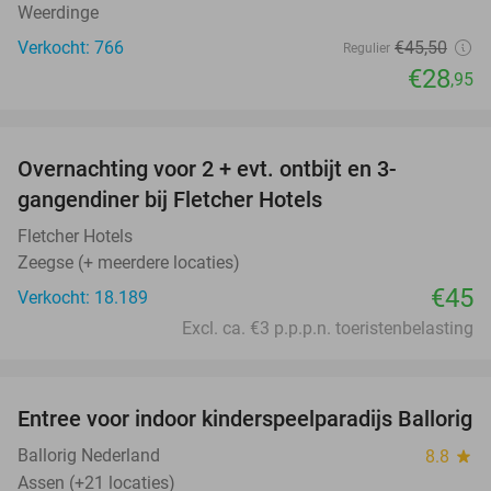
Weerdinge
Verkocht: 766
€45
,50
Regulier
€28
,95
favorite_border
Overnachting voor 2 + evt. ontbijt en 3-
gangendiner bij Fletcher Hotels
Fletcher Hotels
Zeegse (+ meerdere locaties)
€45
Verkocht: 18.189
Excl. ca. €3 p.p.p.n. toeristenbelasting
favorite_border
Entree voor indoor kinderspeelparadijs Ballorig
32%
Ballorig Nederland
8.8
star
Assen (+21 locaties)