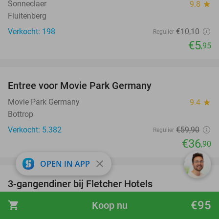
Sonneclaer
9.8
star
Fluitenberg
Verkocht: 198
€10
,10
Regulier
€5
,95
favorite_border
Entree voor Movie Park Germany
38%
Movie Park Germany
9.4
star
Bottrop
Verkocht: 5.382
€59
,90
Regulier
€36
,90
favorite_border
close
OPEN IN APP
3-gangendiner bij Fletcher Hotels
42%
Fletcher Hotels
€95
shopping_cart
Koop nu
Zeegse (+ meerdere locaties)