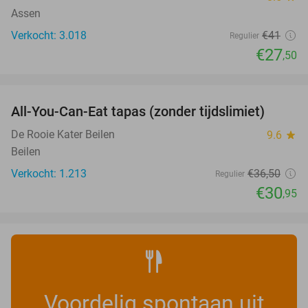
Assen
Verkocht: 3.018
€41
Regulier
€27
,50
favorite_border
All-You-Can-Eat tapas (zonder tijdslimiet)
15%
De Rooie Kater Beilen
9.6
star
Beilen
Verkocht: 1.213
€36
,50
Regulier
€30
,95
Voordelig spontaan uit