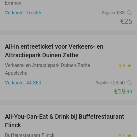
Emmen
Verkocht: 16.555
€33
Regulier
€25
favorite_border
All-in entreeticket voor Verkeers- en
15%
Attractiepark Duinen Zathe
Verkeers- en Attractiepark Duinen Zathe
9.8
star
Appelscha
Verkocht: 44.360
€23
,50
Regulier
€19
,99
favorite_border
All-You-Can-Eat & Drink bij Buffetrestaurant
33%
Flinck
Buffetrestaurant Flinck
8.5
star