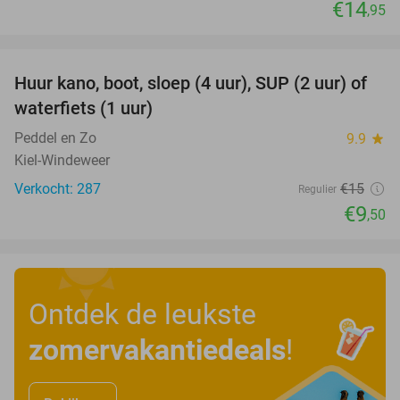
€14
,95
favorite_border
Huur kano, boot, sloep (4 uur), SUP (2 uur) of
37%
waterfiets (1 uur)
Peddel en Zo
9.9
star
Kiel-Windeweer
Verkocht: 287
€15
Regulier
€9
,50
Ontdek de leukste
zomervakantiedeals
!