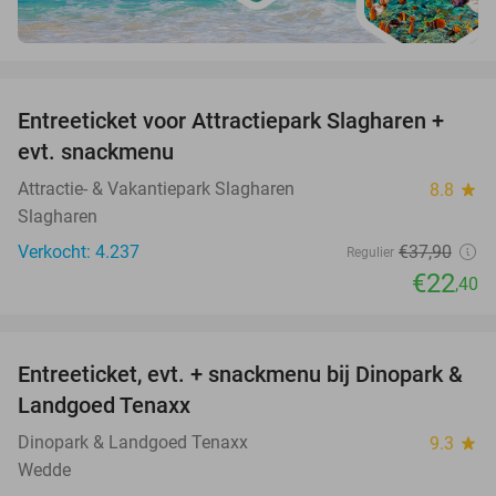
favorite_border
Entreeticket voor Attractiepark Slagharen +
41%
evt. snackmenu
Attractie- & Vakantiepark Slagharen
8.8
star
Slagharen
Verkocht: 4.237
€37
,90
Regulier
€22
,40
favorite_border
Entreeticket, evt. + snackmenu bij Dinopark &
22%
Landgoed Tenaxx
Dinopark & Landgoed Tenaxx
9.3
star
Wedde