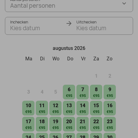
Aantal personen
Inchecken
Uitchecken
Kies datum
Kies datum
augustus 2026
Ma
Di
Wo
Do
Vr
Za
Zo
1
2
6
7
8
9
3
4
5
€95
€95
€95
€95
10
11
12
13
14
15
16
€95
€95
€95
€95
€95
€95
€95
17
18
19
20
21
22
23
€95
€95
€95
€95
€95
€95
€95
24
25
26
27
28
29
30