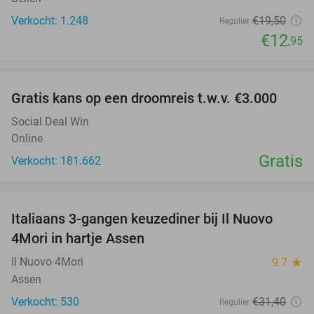
Verkocht: 1.248
€19
,50
Regulier
€12
,95
favorite_border
Gratis kans op een droomreis t.w.v. €3.000
Social Deal Win
Online
Gratis
Verkocht: 181.662
favorite_border
Italiaans 3-gangen keuzediner bij Il Nuovo
40%
4Mori in hartje Assen
Il Nuovo 4Mori
9.7
star
Assen
Verkocht: 530
€31
,40
Regulier