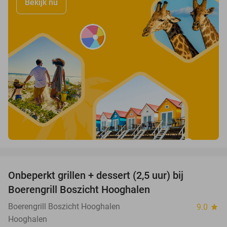
Bekijk nu
favorite_border
Onbeperkt grillen + dessert (2,5 uur) bij
39%
Boerengrill Boszicht Hooghalen
Boerengrill Boszicht Hooghalen
9.0
star
Hooghalen