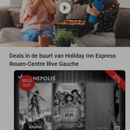
play_circle
Deals in de buurt van Holiday Inn Express
Rouen-Centre Rive Gauche
27%
SOLD
OUT
favorite_border