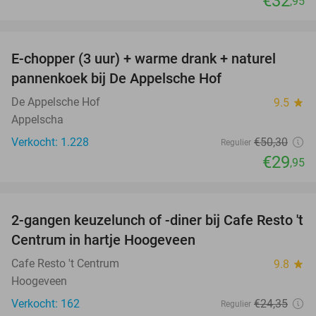
€32
,95
favorite_border
E-chopper (3 uur) + warme drank + naturel
40%
pannenkoek bij De Appelsche Hof
De Appelsche Hof
9.5
star
Appelscha
Verkocht: 1.228
€50
,30
Regulier
€29
,95
favorite_border
2-gangen keuzelunch of -diner bij Cafe Resto 't
39%
Centrum in hartje Hoogeveen
Cafe Resto 't Centrum
9.8
star
Hoogeveen
Verkocht: 162
€24
,35
Regulier