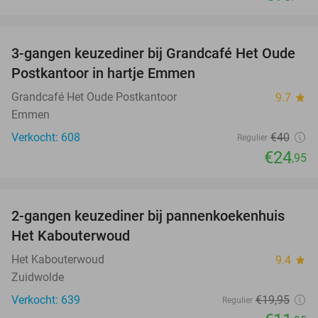
favorite_border
3-gangen keuzediner bij Grandcafé Het Oude
38%
Postkantoor in hartje Emmen
Grandcafé Het Oude Postkantoor
9.7
star
Emmen
Verkocht: 608
€40
Regulier
€24
,95
favorite_border
2-gangen keuzediner bij pannenkoekenhuis
40%
Het Kabouterwoud
Het Kabouterwoud
9.4
star
Zuidwolde
Verkocht: 639
€19
,95
Regulier