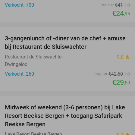
Verkocht: 700
€41
Regulier
€24
,95
favorite_border
3-gangenlunch of -diner van de chef + amuse
31%
bij Restaurant de Sluiswachter
Restaurant de Sluiswachter
9.8
star
Dwingeloo
Verkocht: 260
€42
,50
Regulier
€29
,50
favorite_border
Midweek of weekend (3-6 personen) bij Lake
53%
Resort Beekse Bergen + toegang Safaripark
Beekse Bergen
Lake Resort Beekse Bergen
9.1
star