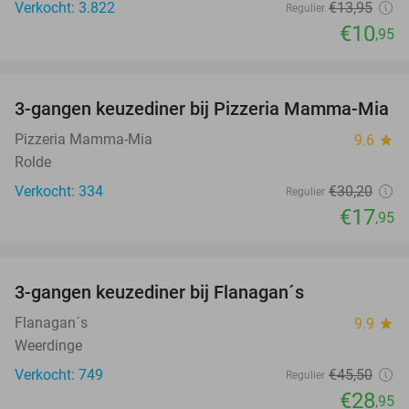
Verkocht: 3.822
€13
,95
Regulier
€10
,95
favorite_border
3-gangen keuzediner bij Pizzeria Mamma-Mia
41%
Pizzeria Mamma-Mia
9.6
star
Rolde
Verkocht: 334
€30
,20
Regulier
€17
,95
favorite_border
3-gangen keuzediner bij Flanagan´s
36%
Flanagan´s
9.9
star
Weerdinge
Verkocht: 749
€45
,50
Regulier
€28
,95