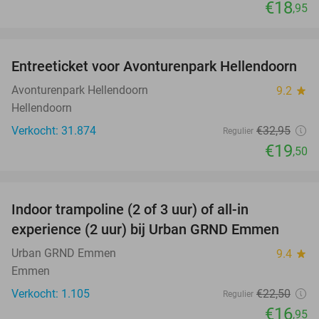
€18
,95
favorite_border
Entreeticket voor Avonturenpark Hellendoorn
41%
Avonturenpark Hellendoorn
9.2
star
Hellendoorn
Verkocht: 31.874
€32
,95
Regulier
€19
,50
favorite_border
Indoor trampoline (2 of 3 uur) of all-in
25%
experience (2 uur) bij Urban GRND Emmen
Urban GRND Emmen
9.4
star
Emmen
Verkocht: 1.105
€22
,50
Regulier
€16
,95