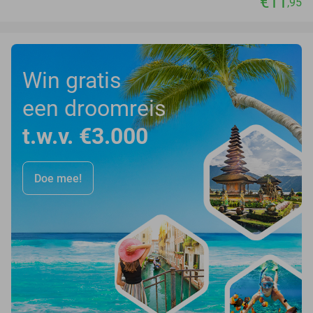
€11
,95
Win gratis
een droomreis
t.w.v. €3.000
Doe mee!