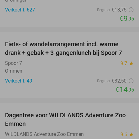
Verkocht: 627
€18
,75
Regulier
€9
,95
favorite_border
Fiets- of wandelarrangement incl. warme
54%
NEW
drank + gebak + 3-gangenlunch bij Spoor 7
TODAY
Spoor 7
9.7
star
Ommen
Verkocht: 49
€32
,50
Regulier
€14
,95
favorite_border
Dagentree voor WILDLANDS Adventure Zoo
24%
Emmen
WILDLANDS Adventure Zoo Emmen
9.6
star