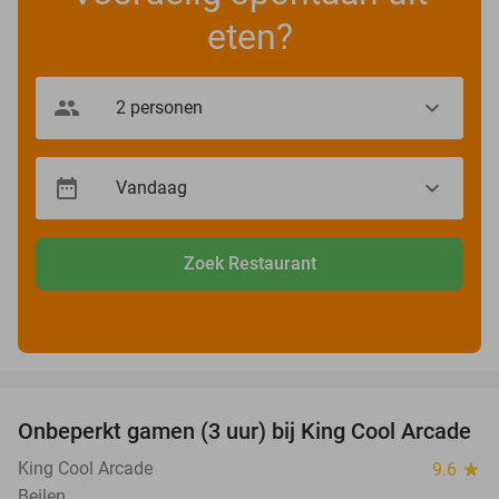
eten?
Zoek Restaurant
favorite_border
Onbeperkt gamen (3 uur) bij King Cool Arcade
34%
King Cool Arcade
9.6
star
Beilen