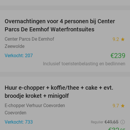
favorite_border
Overnachtingen voor 4 personen bij Center
Parcs De Eemhof Waterfrontsuites
Center Parcs De Eemhof
9.2
star
Zeewolde
€239
Verkocht: 207
Inclusief toeristenbelasting en bedlinnen
favorite_border
Huur e-chopper + koffie/thee + cake + evt.
34%
broodje kroket + minigolf
E-chopper Verhuur Coevorden
9.7
star
Coevorden
Verkocht: 733
€49
,65
Regulier