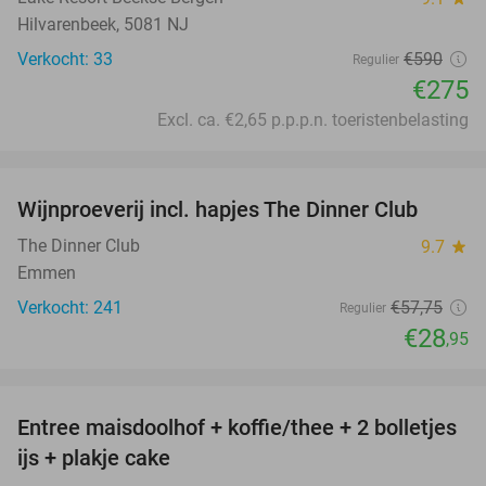
Hilvarenbeek, 5081 NJ
Verkocht: 33
€590
Regulier
€275
Excl. ca. €2,65 p.p.p.n. toeristenbelasting
favorite_border
Wijnproeverij incl. hapjes The Dinner Club
50%
The Dinner Club
9.7
star
Emmen
Verkocht: 241
€57
,75
Regulier
€28
,95
favorite_border
Entree maisdoolhof + koffie/thee + 2 bolletjes
41%
ijs + plakje cake