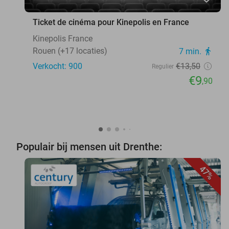
Ticket de cinéma pour Kinepolis en France
Kinepolis France
Rouen (+17 locaties)
7 min.
directions_walk
Verkocht: 900
€13
,50
Regulier
€9
,90
Populair bij mensen uit Drenthe:
47%