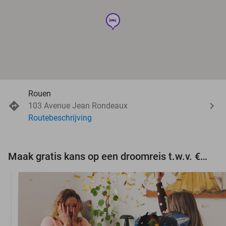
hotel
Rouen
103 Avenue Jean Rondeaux
Routebeschrijving
Maak gratis kans op een droomreis t.w.v. €3.000!