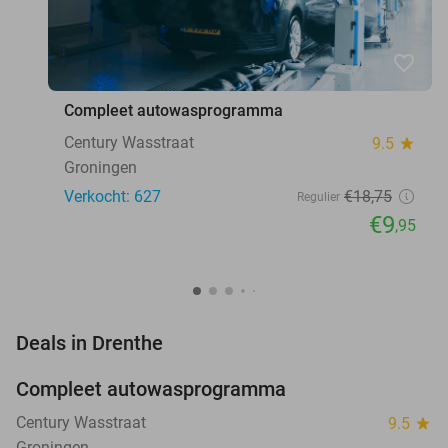
favorite_border
Compleet autowasprogramma
Century Wasstraat
9.5
star
Groningen
Verkocht: 627
€18
,75
Regulier
€9
,95
favorite_border
Deals in Drenthe
Compleet autowasprogramma
47%
Century Wasstraat
9.5
star
Groningen