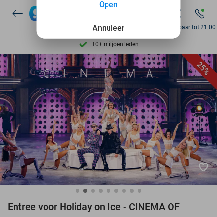
Open
Ontdek 15.000+ deals
7 dagen per week beschikbaar
Annuleer
Bereikbaar tot 21:00
10+ miljoen leden
9,4
op basis van
206.265 reviews
25%
Ontdek 15.000+ deals
7 dagen per week beschikbaar
10+ miljoen leden
favorite_border
Entree voor Holiday on Ice - CINEMA OF