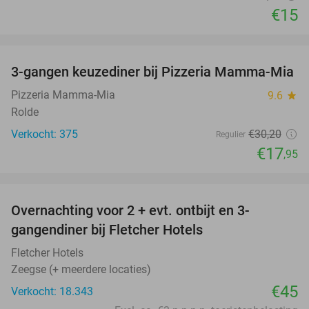
€15
favorite_border
3-gangen keuzediner bij Pizzeria Mamma-Mia
41%
Pizzeria Mamma-Mia
9.6
star
Rolde
Verkocht: 375
€30
,20
Regulier
€17
,95
favorite_border
Overnachting voor 2 + evt. ontbijt en 3-
gangendiner bij Fletcher Hotels
Fletcher Hotels
Zeegse (+ meerdere locaties)
€45
Verkocht: 18.343