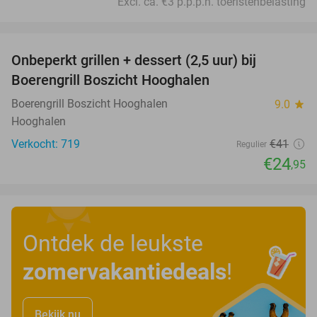
Excl. ca. €3 p.p.p.n. toeristenbelasting
favorite_border
Onbeperkt grillen + dessert (2,5 uur) bij
39%
Boerengrill Boszicht Hooghalen
Boerengrill Boszicht Hooghalen
9.0
star
Hooghalen
Verkocht: 719
€41
Regulier
€24
,95
Ontdek de leukste
zomervakantiedeals
!
Bekijk nu