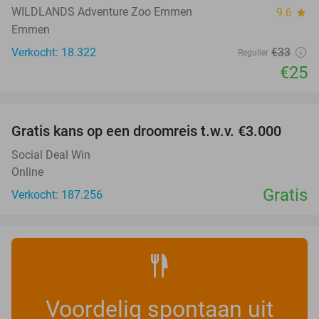
WILDLANDS Adventure Zoo Emmen
9.6
star
Emmen
Verkocht: 18.322
€33
Regulier
€25
favorite_border
Gratis kans op een droomreis t.w.v. €3.000
Social Deal Win
Online
Gratis
Verkocht: 187.256
Voordelig spontaan uit