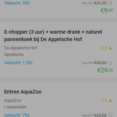
Verkocht: 905
€21
,20
Regulier
€9
,95
favorite_border
E-chopper (3 uur) + warme drank + naturel
40%
pannenkoek bij De Appelsche Hof
De Appelsche Hof
9.5
star
Appelscha
Verkocht: 1.261
€50
,30
Regulier
€29
,95
favorite_border
Entree AquaZoo
33%
AquaZoo
9.4
star
Leeuwarden
Verkocht: 752
€22
,50
Regulier