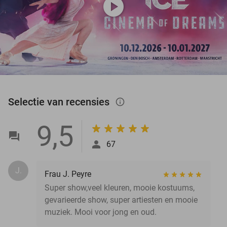
play_circle
Selectie van recensies
info_outlined
9,5
67
J.
Frau J. Peyre
Super show,veel kleuren, mooie kostuums,
gevarieerde show, super artiesten en mooie
muziek. Mooi voor jong en oud.