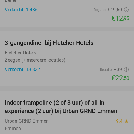
Beilen
Verkocht: 1.486
€19
,50
Regulier
€12
,95
favorite_border
3-gangendiner bij Fletcher Hotels
42%
Fletcher Hotels
Zeegse (+ meerdere locaties)
Verkocht: 13.837
€39
Regulier
€22
,50
favorite_border
Indoor trampoline (2 of 3 uur) of all-in
25%
experience (2 uur) bij Urban GRND Emmen
Urban GRND Emmen
9.4
star
Emmen