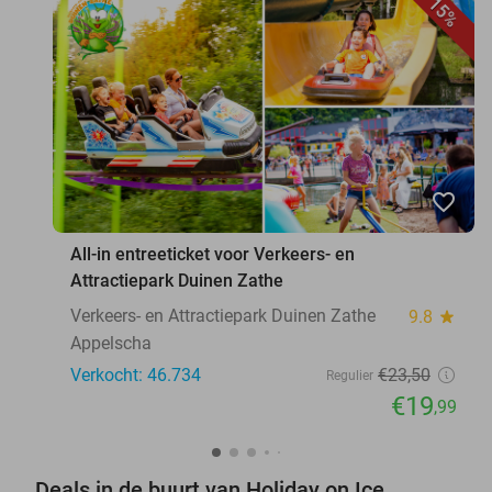
15%
favorite_border
All-in entreeticket voor Verkeers- en
Attractiepark Duinen Zathe
Verkeers- en Attractiepark Duinen Zathe
9.8
star
Appelscha
Verkocht: 46.734
€23
,50
Regulier
€19
,99
Deals in de buurt van Holiday on Ice