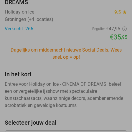
DREAMS
Holiday on Ice
9.5
star
Groningen (+4 locaties)
Verkocht: 266
€47
,95
Regulier
€35
,95
Dagelijks om middernacht nieuwe Social Deals. Wees
snel, op = op!
In het kort
Entree voor Holiday on Ice - CINEMA OF DREAMS: beleef
een onvergetelijke ijsshow met spectaculaire
kunstschaatsacts, waanzinnige decors, adembenemende
acrobatiek en geweldige kostuums
Selecteer jouw deal