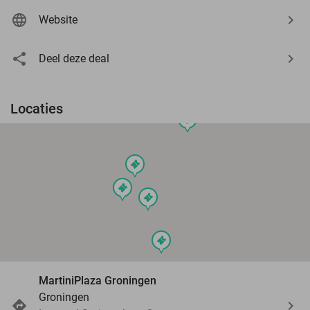
Website
Deel deze deal
Locaties
events
events
events
events
events
MartiniPlaza Groningen
Groningen