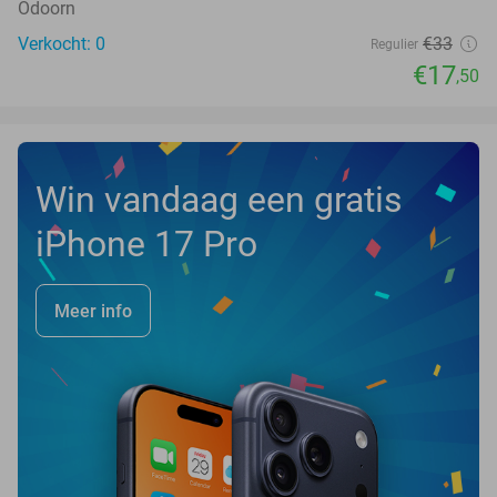
Odoorn
Verkocht: 0
€33
Regulier
€17
,50
Win vandaag een gratis
iPhone 17 Pro
Meer info