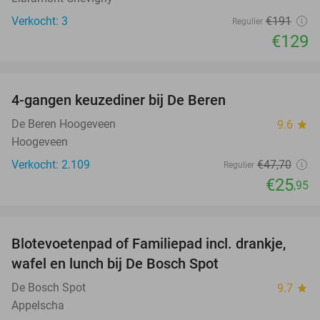
Verkocht: 3
€191
Regulier
€129
favorite_border
4-gangen keuzediner bij De Beren
46%
De Beren Hoogeveen
9.6
star
Hoogeveen
Verkocht: 2.109
€47
,70
Regulier
€25
,95
favorite_border
Blotevoetenpad of Familiepad incl. drankje,
53%
wafel en lunch bij De Bosch Spot
De Bosch Spot
9.7
star
Appelscha