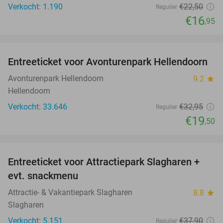
Verkocht: 1.190
€22
,50
Regulier
€16
,95
favorite_border
Entreeticket voor Avonturenpark Hellendoorn
41%
Avonturenpark Hellendoorn
9.2
star
Hellendoorn
Verkocht: 33.646
€32
,95
Regulier
€19
,50
favorite_border
Entreeticket voor Attractiepark Slagharen +
41%
evt. snackmenu
Attractie- & Vakantiepark Slagharen
8.8
star
Slagharen
Verkocht: 5.151
€37
,90
Regulier