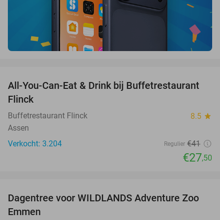
favorite_border
All-You-Can-Eat & Drink bij Buffetrestaurant
33%
Flinck
Buffetrestaurant Flinck
8.5
star
Assen
Verkocht: 3.204
€41
Regulier
€27
,50
favorite_border
Dagentree voor WILDLANDS Adventure Zoo
24%
Emmen