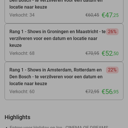
Den Bosch - te verzilveren voor een datum en
locatie naar keuze
€47
Verkocht: 34
€60
,45
,25
Rang 1 - Shows in Groningen en Maastricht - te
26%
verzilveren voor een datum en locatie naar
keuze
€52
Verkocht: 68
€70
,95
,50
Rang 1 - Shows in Amsterdam, Rotterdam en
22%
Den Bosch - te verzilveren voor een datum en
locatie naar keuze
€56
Verkocht: 60
€72
,95
,95
Highlights
Entree voor Holiday on Ice - CINEMA OF DREAMS