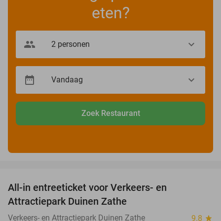
eten?
Zoek Restaurant
favorite_border
All-in entreeticket voor Verkeers- en
15%
Attractiepark Duinen Zathe
Verkeers- en Attractiepark Duinen Zathe
9.8
star