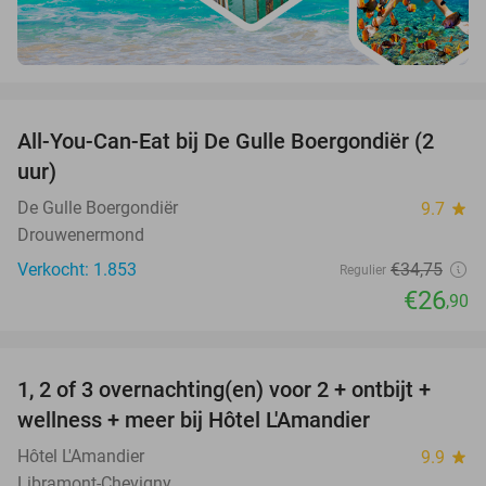
favorite_border
All-You-Can-Eat bij De Gulle Boergondiër (2
23%
uur)
De Gulle Boergondiër
9.7
star
Drouwenermond
Verkocht: 1.853
€34
,75
Regulier
€26
,90
favorite_border
1, 2 of 3 overnachting(en) voor 2 + ontbijt +
32%
NEW
wellness + meer bij Hôtel L'Amandier
TODAY
Hôtel L'Amandier
9.9
star
Libramont-Chevigny