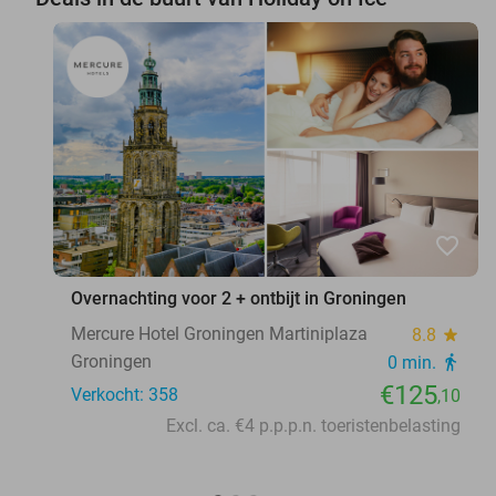
favorite_border
Overnachting voor 2 + ontbijt in Groningen
Mercure Hotel Groningen Martiniplaza
8.8
star
Groningen
0 min.
directions_walk
€125
Verkocht: 358
,10
Excl. ca. €4 p.p.p.n. toeristenbelasting