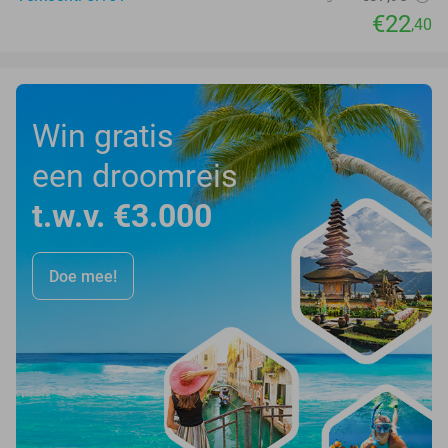
€22
,40
Win gratis
een droomreis
t.w.v. €3.000
Doe mee!