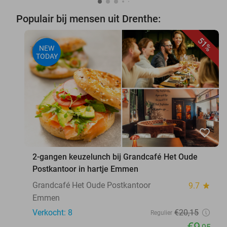
Populair bij mensen uit Drenthe:
51%
NEW
TODAY
favorite_border
2-gangen keuzelunch bij Grandcafé Het Oude
Postkantoor in hartje Emmen
Grandcafé Het Oude Postkantoor
9.7
star
Emmen
Verkocht: 8
€20
,15
Regulier
€9