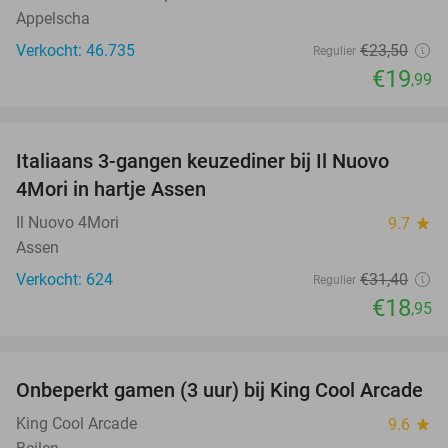
Appelscha
Verkocht: 46.735
€23
,50
Regulier
€19
,99
favorite_border
Italiaans 3-gangen keuzediner bij Il Nuovo
40%
4Mori in hartje Assen
Il Nuovo 4Mori
9.7
star
Assen
Verkocht: 624
€31
,40
Regulier
€18
,95
favorite_border
Onbeperkt gamen (3 uur) bij King Cool Arcade
34%
King Cool Arcade
9.6
star