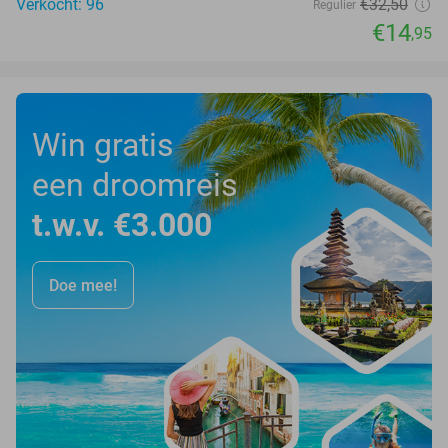
Verkocht: 96
€32
,50
Regulier
€14
,95
Win gratis
een droomreis
t.w.v. €3.000
Doe mee!