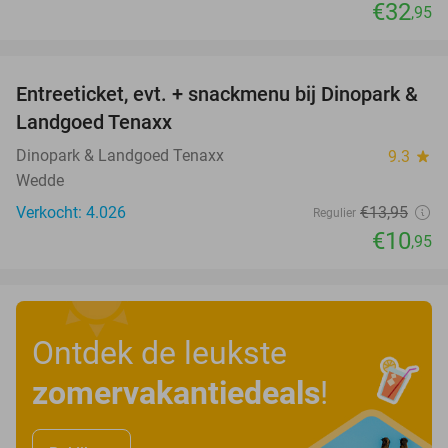
€32
,95
favorite_border
Entreeticket, evt. + snackmenu bij Dinopark &
22%
Landgoed Tenaxx
Dinopark & Landgoed Tenaxx
9.3
star
Wedde
Verkocht: 4.026
€13
,95
Regulier
€10
,95
Ontdek de leukste
zomervakantiedeals
!