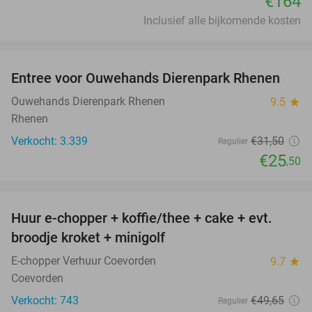
€164
Inclusief alle bijkomende kosten
favorite_border
Entree voor Ouwehands Dierenpark Rhenen
19%
Ouwehands Dierenpark Rhenen
9.5
star
Rhenen
Verkocht: 3.339
€31
,50
Regulier
€25
,50
favorite_border
Huur e-chopper + koffie/thee + cake + evt.
34%
broodje kroket + minigolf
E-chopper Verhuur Coevorden
9.7
star
Coevorden
Verkocht: 743
€49
,65
Regulier