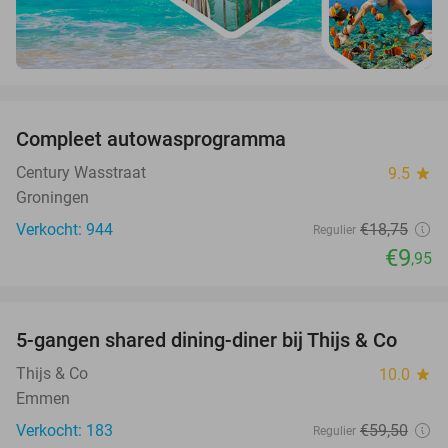
favorite_border
Compleet autowasprogramma
47%
Century Wasstraat
9.5
star
Groningen
Verkocht: 944
€18
,75
Regulier
€9
,95
favorite_border
5-gangen shared dining-diner bij Thijs & Co
34%
Thijs & Co
10.0
star
Emmen
Verkocht: 183
€59
,50
Regulier