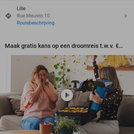
Lille
Rue Meurein 10
Routebeschrijving
Maak gratis kans op een droomreis t.w.v. €3.000!
play_circle