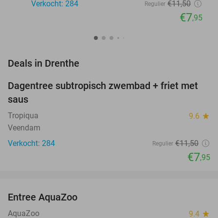
Verkocht: 284
€11
,50
Regulier
€7
,95
favorite_border
Deals in Drenthe
Dagentree subtropisch zwembad + friet met
31%
NEW
saus
TODAY
Tropiqua
9.6
star
Veendam
Verkocht: 284
€11
,50
Regulier
€7
,95
favorite_border
Entree AquaZoo
33%
NEW
TODAY
AquaZoo
9.4
star