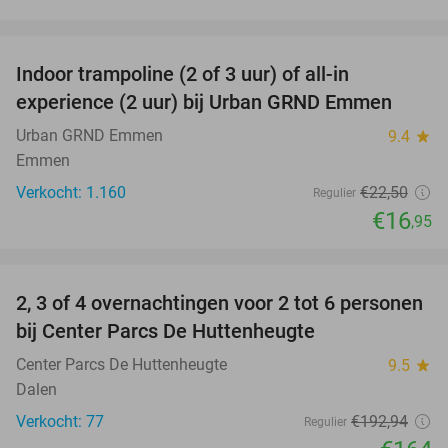
favorite_border
Indoor trampoline (2 of 3 uur) of all-in
25%
experience (2 uur) bij Urban GRND Emmen
Urban GRND Emmen
9.4
star
Emmen
Verkocht: 1.160
€22
,50
Regulier
€16
,95
favorite_border
2, 3 of 4 overnachtingen voor 2 tot 6 personen
15%
bij Center Parcs De Huttenheugte
Center Parcs De Huttenheugte
9.5
star
Dalen
Verkocht: 77
€192
,94
Regulier