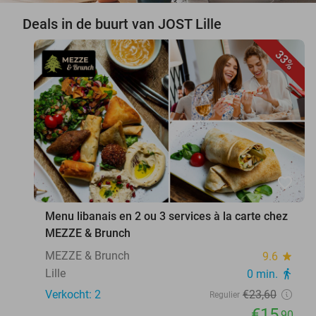
Deals in de buurt van JOST Lille
33%
favorite_border
Menu libanais en 2 ou 3 services à la carte chez
MEZZE & Brunch
MEZZE & Brunch
9.6
star
Lille
0 min.
directions_walk
Verkocht: 2
€23
,60
Regulier
€15
,90