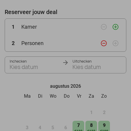
Reserveer jouw deal
remove_circle_outline
add_circle_outline
1
Kamer
remove_circle_outline
add_circle_outline
2
Personen
Inchecken
Uitchecken
Kies datum
Kies datum
augustus 2026
Ma
Di
Wo
Do
Vr
Za
Zo
1
2
7
8
9
3
4
5
6