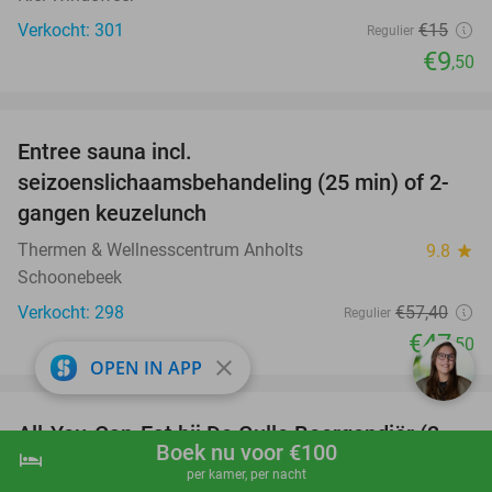
Verkocht: 301
€15
Regulier
€9
,50
favorite_border
Entree sauna incl.
17%
seizoenslichaamsbehandeling (25 min) of 2-
gangen keuzelunch
Thermen & Wellnesscentrum Anholts
9.8
star
Schoonebeek
Verkocht: 298
€57
,40
Regulier
€47
,50
close
OPEN IN APP
favorite_border
All-You-Can-Eat bij De Gulle Boergondiër (2
23%
Boek nu voor €100
hotel
shopping_cart
Boek nu
navigate_next
uur)
per kamer, per nacht