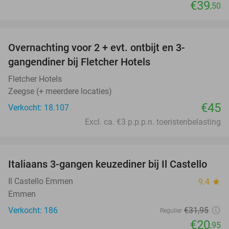
€39
,50
favorite_border
Overnachting voor 2 + evt. ontbijt en 3-
gangendiner bij Fletcher Hotels
Fletcher Hotels
Zeegse (+ meerdere locaties)
€45
Verkocht: 18.107
Excl. ca. €3 p.p.p.n. toeristenbelasting
favorite_border
Italiaans 3-gangen keuzediner bij Il Castello
34%
Il Castello Emmen
9.4
star
Emmen
Verkocht: 186
€31
,95
Regulier
€20
,95