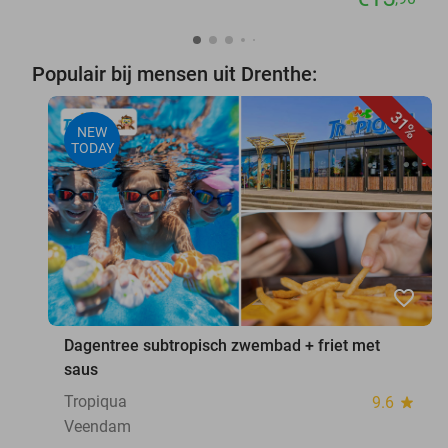
Populair bij mensen uit Drenthe:
31%
NEW
TODAY
favorite_border
Dagentree subtropisch zwembad + friet met
saus
Tropiqua
9.6
star
Veendam