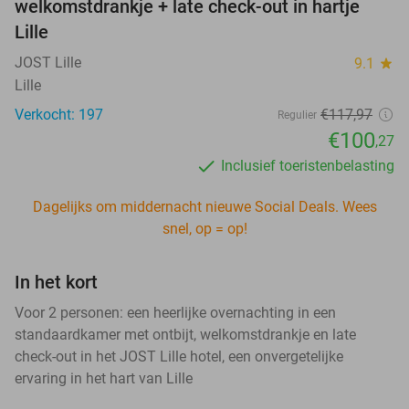
welkomstdrankje + late check-out in hartje
Lille
JOST Lille
9.1
star
Lille
Verkocht: 197
€117,97
Regulier
€100
,27
Inclusief toeristenbelasting
Dagelijks om middernacht nieuwe Social Deals. Wees
snel, op = op!
In het kort
Voor 2 personen: een heerlijke overnachting in een
standaardkamer met ontbijt, welkomstdrankje en late
check-out in het JOST Lille hotel, een onvergetelijke
ervaring in het hart van Lille