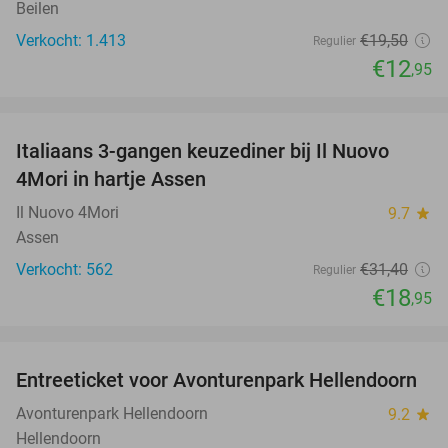
Beilen
Verkocht: 1.413
€19
,50
Regulier
€12
,95
favorite_border
Italiaans 3-gangen keuzediner bij Il Nuovo
40%
4Mori in hartje Assen
Il Nuovo 4Mori
9.7
star
Assen
Verkocht: 562
€31
,40
Regulier
€18
,95
favorite_border
Entreeticket voor Avonturenpark Hellendoorn
41%
Avonturenpark Hellendoorn
9.2
star
Hellendoorn