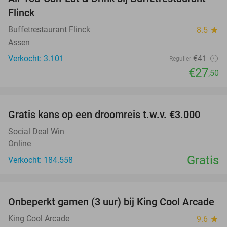
33%
Flinck
Buffetrestaurant Flinck
8.5
star
Assen
Verkocht: 3.101
€41
Regulier
€27
,50
favorite_border
Gratis kans op een droomreis t.w.v. €3.000
Social Deal Win
Online
Gratis
Verkocht: 184.558
favorite_border
Onbeperkt gamen (3 uur) bij King Cool Arcade
34%
King Cool Arcade
9.6
star