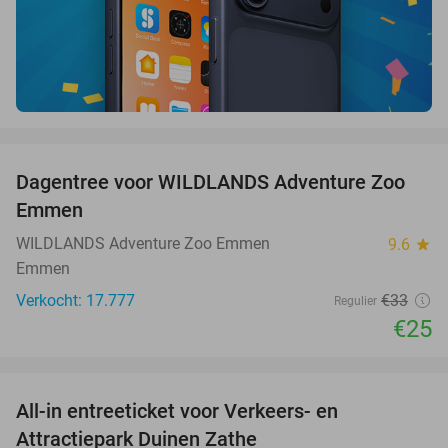
favorite_border
Dagentree voor WILDLANDS Adventure Zoo
24%
Emmen
WILDLANDS Adventure Zoo Emmen
9.6
star
Emmen
Verkocht: 17.777
€33
Regulier
€25
favorite_border
All-in entreeticket voor Verkeers- en
15%
Attractiepark Duinen Zathe