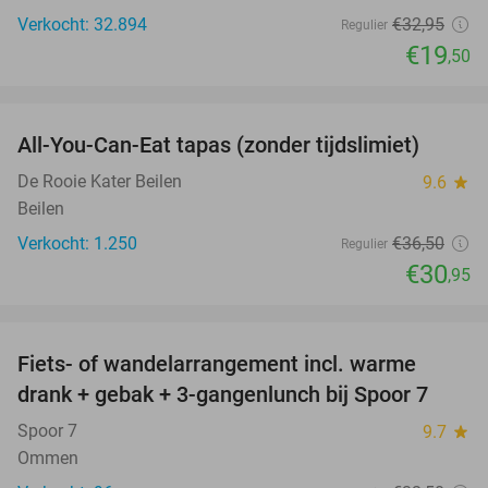
Verkocht: 32.894
€32
,95
Regulier
€19
,50
favorite_border
All-You-Can-Eat tapas (zonder tijdslimiet)
15%
De Rooie Kater Beilen
9.6
star
Beilen
Verkocht: 1.250
€36
,50
Regulier
€30
,95
favorite_border
Fiets- of wandelarrangement incl. warme
54%
drank + gebak + 3-gangenlunch bij Spoor 7
Spoor 7
9.7
star
Ommen