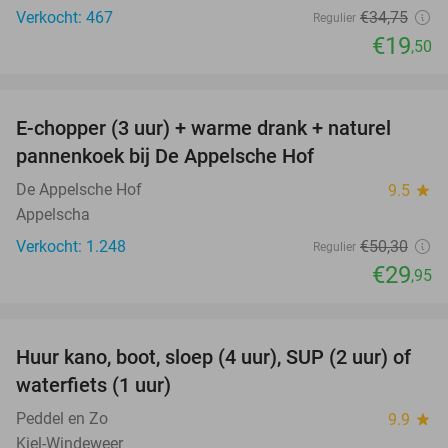
Verkocht: 467
€34
,75
Regulier
€19
,50
favorite_border
E-chopper (3 uur) + warme drank + naturel
40%
pannenkoek bij De Appelsche Hof
De Appelsche Hof
9.5
star
Appelscha
Verkocht: 1.248
€50
,30
Regulier
€29
,95
favorite_border
Huur kano, boot, sloep (4 uur), SUP (2 uur) of
37%
waterfiets (1 uur)
Peddel en Zo
9.9
star
Kiel-Windeweer