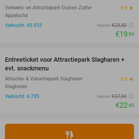
Verkeers- en Attractiepark Duinen Zathe
9.8
star
Appelscha
Verkocht: 45.933
€23
,50
Regulier
€19
,99
favorite_border
Entreeticket voor Attractiepark Slagharen +
41%
evt. snackmenu
Attractie- & Vakantiepark Slagharen
8.8
star
Slagharen
Verkocht: 4.785
€37
,90
Regulier
€22
,40