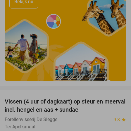
Bekijk nu
favorite_border
Vissen (4 uur of dagkaart) op steur en meerval
44%
incl. hengel en aas + sundae
Forellenvisserij De Slegge
9.8
star
Ter Apelkanaal