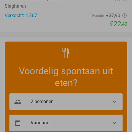
Slagharen
Verkocht: 4.767
€37
,90
Regulier
€22
,40
Voordelig spontaan uit
eten?