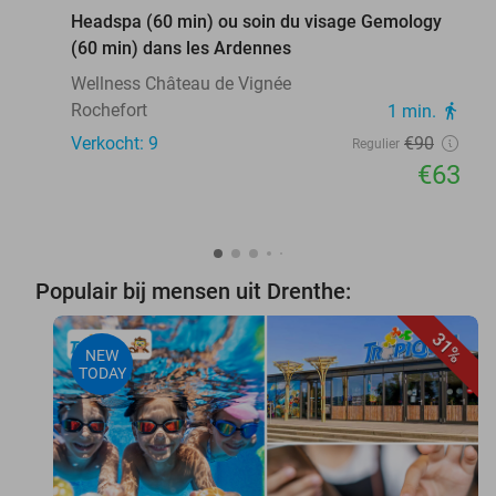
Headspa (60 min) ou soin du visage Gemology
(60 min) dans les Ardennes
Wellness Château de Vignée
Rochefort
1 min.
directions_walk
Verkocht: 9
€90
Regulier
€63
Populair bij mensen uit Drenthe:
31%
NEW
TODAY