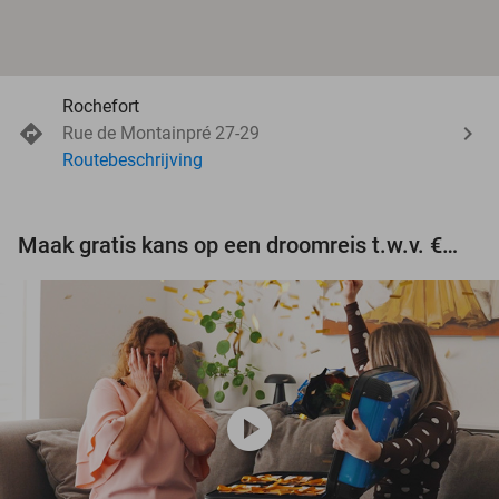
Rochefort
Rue de Montainpré 27-29
Routebeschrijving
Maak gratis kans op een droomreis t.w.v. €3.000!
play_circle