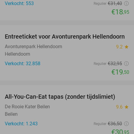
Verkocht: 553
€31
,40
Regulier
€18
,95
favorite_border
Entreeticket voor Avonturenpark Hellendoorn
41%
Avonturenpark Hellendoorn
9.2
star
Hellendoorn
Verkocht: 32.858
€32
,95
Regulier
€19
,50
favorite_border
All-You-Can-Eat tapas (zonder tijdslimiet)
15%
De Rooie Kater Beilen
9.6
star
Beilen
Verkocht: 1.243
€36
,50
Regulier
€30
,95