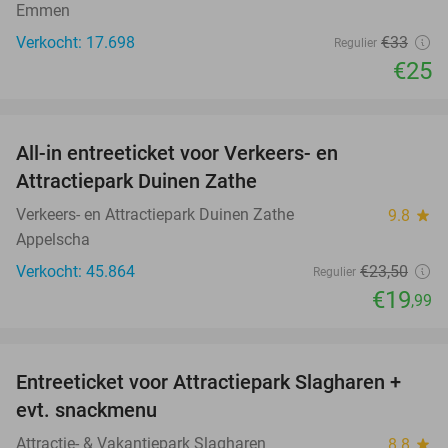
Emmen
Verkocht: 17.698
€33
Regulier
€25
favorite_border
All-in entreeticket voor Verkeers- en
15%
Attractiepark Duinen Zathe
Verkeers- en Attractiepark Duinen Zathe
9.8
star
Appelscha
Verkocht: 45.864
€23
,50
Regulier
€19
,99
favorite_border
Entreeticket voor Attractiepark Slagharen +
41%
evt. snackmenu
Attractie- & Vakantiepark Slagharen
8.8
star