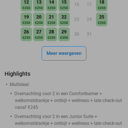
12
13
14
15
18
16
17
€350
€250
€250
€250
€250
19
20
21
22
25
23
24
€250
€250
€250
€250
€250
26
27
28
29
30
31
€250
€250
€250
€350
Meer weergeven
Highlights
Multideal:
Overnachting voor 2 in een Comfortkamer +
welkomstdrankje + ontbijt + wellness + late check-out
vanaf €245
Overnachting voor 2 in een Junior Suite +
welkomstdrankje + ontbijt + wellness + late check-out