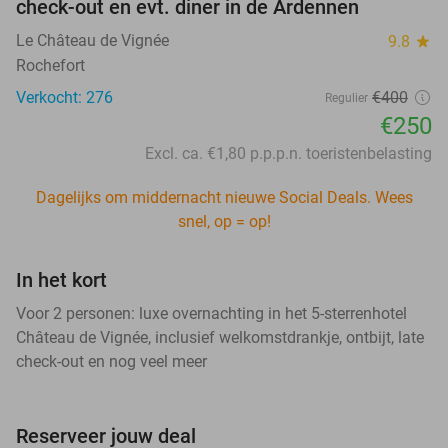
check-out en evt. diner in de Ardennen
Le Château de Vignée
9.8
star
Rochefort
Verkocht: 276
€400
Regulier
€250
Excl. ca. €1,80 p.p.p.n. toeristenbelasting
Dagelijks om middernacht nieuwe Social Deals. Wees
snel, op = op!
In het kort
Voor 2 personen: luxe overnachting in het 5-sterrenhotel
Château de Vignée, inclusief welkomstdrankje, ontbijt, late
check-out en nog veel meer
Reserveer jouw deal