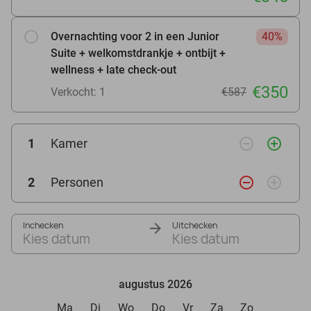
Overnachting voor 2 in een Junior
40%
Suite + welkomstdrankje + ontbijt +
wellness + late check-out
€350
Verkocht: 1
€587
remove_circle_outline
add_circle_outline
1
Kamer
remove_circle_outline
add_circle_outline
2
Personen
Inchecken
Uitchecken
Kies datum
Kies datum
augustus 2026
Ma
Di
Wo
Do
Vr
Za
Zo