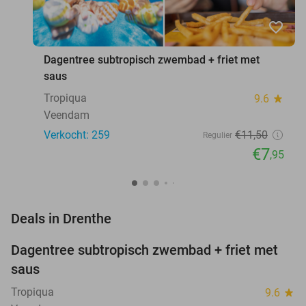
favorite_border
Dagentree subtropisch zwembad + friet met
saus
Tropiqua
9.6
star
Veendam
Verkocht: 259
€11
,50
Regulier
€7
,95
favorite_border
Deals in Drenthe
Dagentree subtropisch zwembad + friet met
31%
NEW
saus
TODAY
Tropiqua
9.6
star