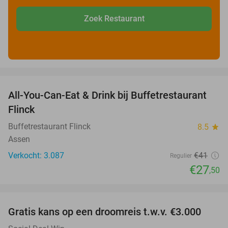
Zoek Restaurant
favorite_border
All-You-Can-Eat & Drink bij Buffetrestaurant
33%
Flinck
Buffetrestaurant Flinck
8.5
star
Assen
Verkocht: 3.087
€41
Regulier
€27
,50
favorite_border
Gratis kans op een droomreis t.w.v. €3.000