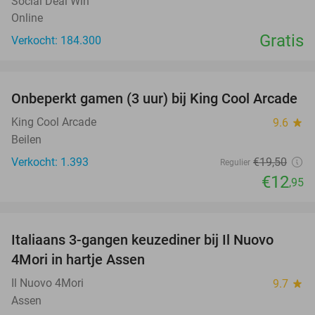
Social Deal Win
Online
Gratis
Verkocht: 184.300
favorite_border
Onbeperkt gamen (3 uur) bij King Cool Arcade
34%
King Cool Arcade
9.6
star
Beilen
Verkocht: 1.393
€19
,50
Regulier
€12
,95
favorite_border
Italiaans 3-gangen keuzediner bij Il Nuovo
40%
4Mori in hartje Assen
Il Nuovo 4Mori
9.7
star
Assen