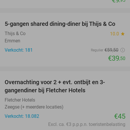
,95
favorite_border
5-gangen shared dining-diner bij Thijs & Co
34%
Thijs & Co
10.0
star
Emmen
Verkocht: 181
€59
,50
Regulier
€39
,50
favorite_border
Overnachting voor 2 + evt. ontbijt en 3-
gangendiner bij Fletcher Hotels
Fletcher Hotels
Zeegse (+ meerdere locaties)
€45
Verkocht: 18.082
Excl. ca. €3 p.p.p.n. toeristenbelasting