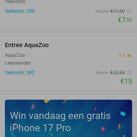
Veendam
Verkocht: 259
€11
,50
Regulier
€7
,95
favorite_border
Entree AquaZoo
33%
NEW
TODAY
AquaZoo
9.4
star
Leeuwarden
Verkocht: 342
€22
,50
Regulier
€15
Win vandaag een gratis
iPhone 17 Pro