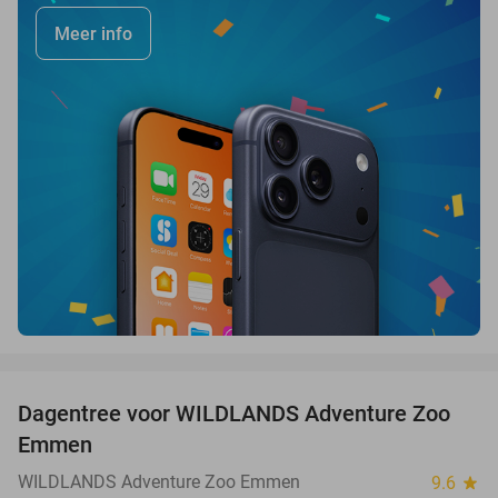
Meer info
favorite_border
Dagentree voor WILDLANDS Adventure Zoo
24%
Emmen
WILDLANDS Adventure Zoo Emmen
9.6
star