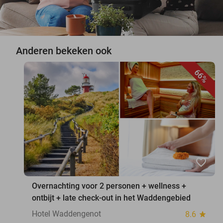
Anderen bekeken ook
66%
favorite_border
Overnachting voor 2 personen + wellness +
ontbijt + late check-out in het Waddengebied
Hotel Waddengenot
8.6
star