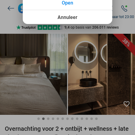
Open
7 dagen per week beschikbaar
10+ miljoen leden
Annuleer
Bereikbaar tot 23:00
9,4
op basis van
206.011 reviews
Ontdek 15.000+ deals
38%
7 dagen per week beschikbaar
10+ miljoen leden
favorite_border
Overnachting voor 2 + ontbijt + wellness + late