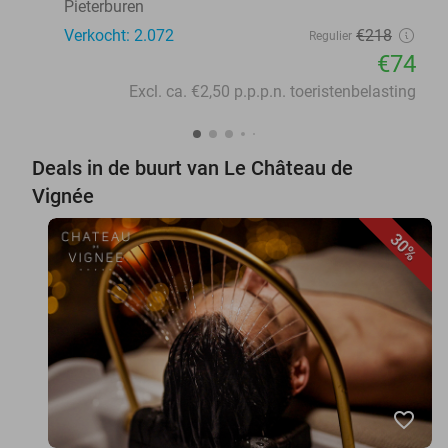
Pieterburen
Verkocht: 2.072
€218
Regulier
€74
Excl. ca. €2,50 p.p.p.n. toeristenbelasting
Deals in de buurt van Le Château de
Vignée
30%
favorite_border