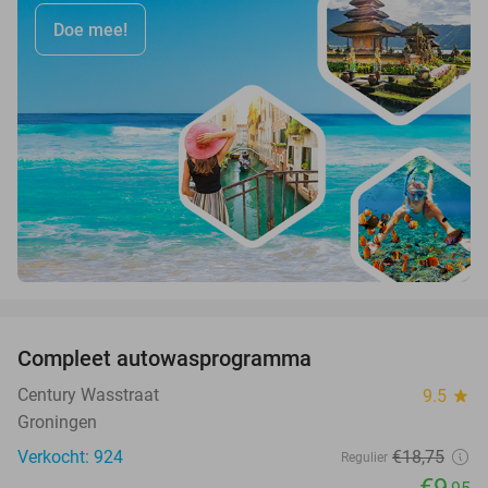
Doe mee!
favorite_border
Compleet autowasprogramma
47%
Century Wasstraat
9.5
star
Groningen
Verkocht: 924
€18
,75
Regulier
€9