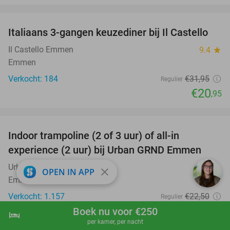
favorite_border
Italiaans 3-gangen keuzediner bij Il Castello
34%
Il Castello Emmen
9.4
star
Emmen
Verkocht: 184
€31
,95
Regulier
€20
,95
favorite_border
Indoor trampoline (2 of 3 uur) of all-in
25%
experience (2 uur) bij Urban GRND Emmen
Urban GRND Emmen
9.4
star
close
OPEN IN APP
Emmen
Verkocht: 1.157
€22
,50
Regulier
€16
Boek nu voor €250
,95
hotel
shopping_cart
Boek nu
navigate_next
per kamer, per nacht
favorite_border