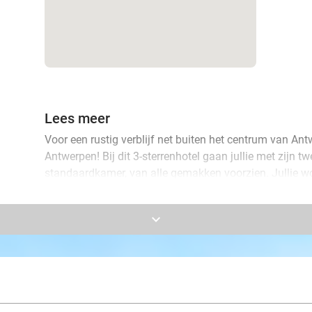
Lees meer
Voor een rustig verblijf net buiten het centrum van Ant
Antwerpen! Bij dit 3-sterrenhotel gaan jullie met zijn t
standaardkamer, van alle gemakken voorzien. Jullie
snack en 's ochtends genieten jullie van een uitgebreid 
keyboard_arrow_down
Het hotel ligt op loopafstand van treinstation Antwer
kilometers afstand van het stadscentrum. Vanuit het h
of maak een tocht met de fiets of step in de rustige o