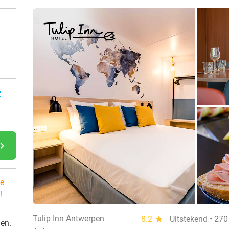
:
gate_next
e
!
Tulip Inn Antwerpen
8.2
star
Uitstekend • 27
den.