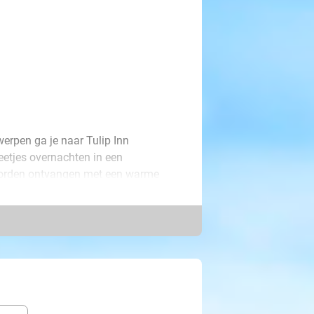
werpen ga je naar Tulip Inn
weetjes overnachten in een
 worden ontvangen met een warme
ontbijt.
pen-Berchem en op slechts enkele
otel verken je dus op gemak de stad,
mgeving!