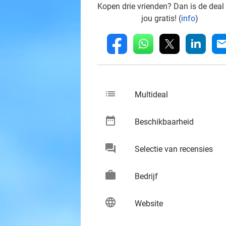
Kopen drie vrienden? Dan is de deal
jou gratis! (
info
)
whatsapp
linkedin
fb
mai
list
keybo
Multideal
date_range
keybo
Beschikbaarheid
chat
keybo
Selectie van recensies
work
keybo
Bedrijf
language
keybo
Website