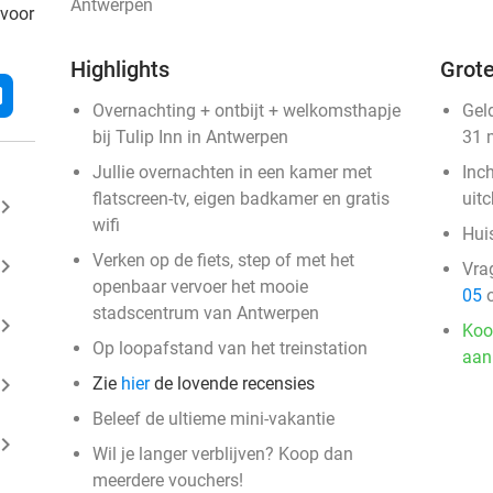
Antwerpen
 voor
Highlights
Grote
l
Overnachting + ontbijt + welkomsthapje
Gel
bij Tulip Inn in Antwerpen
31 
Jullie overnachten in een kamer met
Inc
flatscreen-tv, eigen badkamer en gratis
uit
ard_arrow_right
wifi
Huis
Verken op de fiets, step of met het
ard_arrow_right
Vra
openbaar vervoer het mooie
05
o
stadscentrum van Antwerpen
ard_arrow_right
Koo
Op loopafstand van het treinstation
aan
ard_arrow_right
Zie
hier
de lovende recensies
Beleef de ultieme mini-vakantie
ard_arrow_right
Wil je langer verblijven? Koop dan
meerdere vouchers!