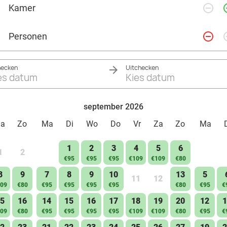
remove_circle_outline
add_ci
Kamer
remove_circle_outline
add_ci
Personen
hecken
Uitchecken
es datum
Kies datum
september 2026
Za
Zo
Ma
Di
Wo
Do
Vr
Za
Zo
Ma
1
2
3
4
5
6
1
2
€95
€95
€95
€109
€109
€80
8
9
7
8
9
10
13
5
11
12
09
€80
€95
€95
€95
€95
€80
€95
€
5
16
14
15
16
17
18
19
20
12
1
09
€80
€95
€95
€95
€95
€109
€109
€80
€95
€