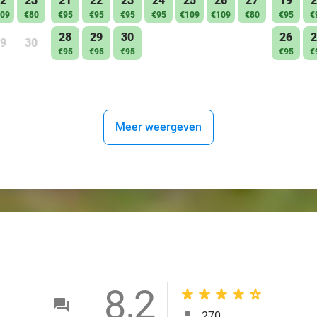
2
23
21
22
23
24
25
26
27
19
2
09
€80
€95
€95
€95
€95
€109
€109
€80
€95
€
28
29
30
26
2
9
30
€95
€95
€95
€95
€
Meer weergeven
8,2
270