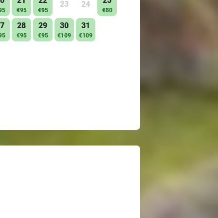
0
21
22
25
23
24
95
€95
€95
€80
7
28
29
30
31
95
€95
€95
€109
€109