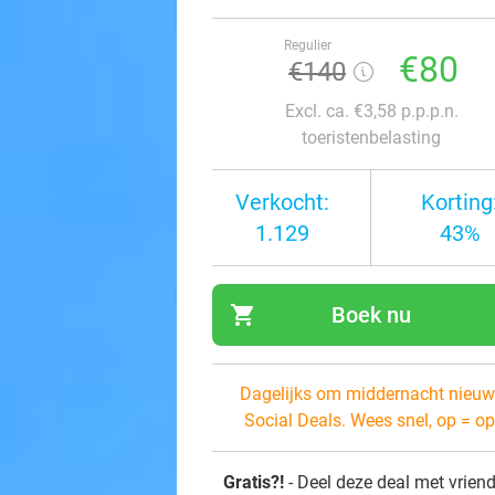
Regulier
€80
€140
Excl. ca. €3,58 p.p.p.n.
toeristenbelasting
Verkocht:
Korting
1.129
43%
shopping_cart
Boek nu
navi
Dagelijks om middernacht nieuw
Social Deals. Wees snel, op = op
Gratis?!
- Deel deze deal met vrien