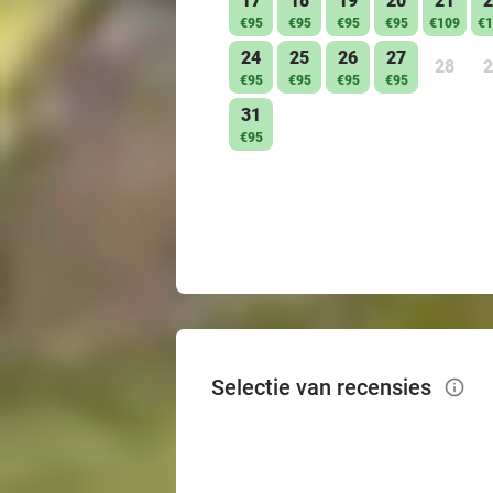
17
18
19
20
21
2
€95
€95
€95
€95
€109
€1
24
25
26
27
28
2
€95
€95
€95
€95
31
€95
Selectie van recensies
info_outlined