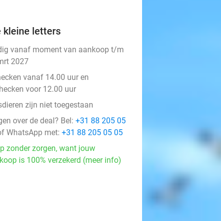
 kleine letters
dig vanaf moment van aankoop t/m
mrt 2027
hecken vanaf 14.00 uur en
checken voor 12.00 uur
dieren zijn niet toegestaan
gen over de deal? Bel:
+31 88 205 05
f WhatsApp met:
+31 88 205 05 05
p zonder zorgen, want jouw
koop is 100% verzekerd (meer info)