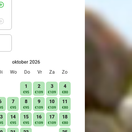
rcle_outline
rcle_outline
oktober 2026
Di
Wo
Do
Vr
Za
Zo
1
2
3
4
€95
€109
€109
€80
6
7
8
9
10
11
95
€95
€95
€109
€109
€80
3
14
15
16
17
18
95
€95
€95
€109
€109
€80