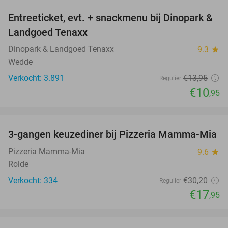
Entreeticket, evt. + snackmenu bij Dinopark &
22%
Landgoed Tenaxx
Dinopark & Landgoed Tenaxx
9.3
star
Wedde
Verkocht: 3.891
€13
,95
Regulier
€10
,95
favorite_border
3-gangen keuzediner bij Pizzeria Mamma-Mia
41%
Pizzeria Mamma-Mia
9.6
star
Rolde
Verkocht: 334
€30
,20
Regulier
€17
,95
favorite_border