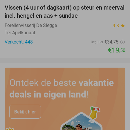
Vissen (4 uur of dagkaart) op steur en meerval
44%
incl. hengel en aas + sundae
Forellenvisserij De Slegge
9.8
star
Ter Apelkanaal
Verkocht: 448
€34
,75
Regulier
€19
,50
Ontdek de beste
vakantie
deals in eigen land
!
Bekijk hier