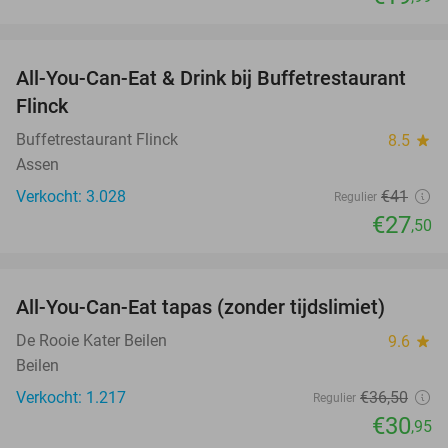
favorite_border
All-You-Can-Eat & Drink bij Buffetrestaurant
33%
Flinck
Buffetrestaurant Flinck
8.5
star
Assen
Verkocht: 3.028
€41
Regulier
€27
,50
favorite_border
All-You-Can-Eat tapas (zonder tijdslimiet)
15%
De Rooie Kater Beilen
9.6
star
Beilen
Verkocht: 1.217
€36
,50
Regulier
€30
,95