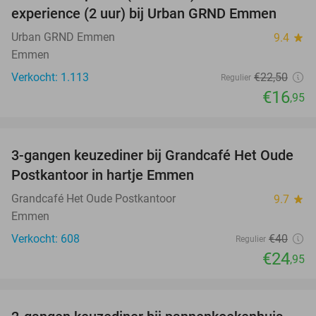
experience (2 uur) bij Urban GRND Emmen
Urban GRND Emmen
9.4
star
Emmen
Verkocht: 1.113
€22
,50
Regulier
€16
,95
favorite_border
3-gangen keuzediner bij Grandcafé Het Oude
38%
Postkantoor in hartje Emmen
Grandcafé Het Oude Postkantoor
9.7
star
Emmen
Verkocht: 608
€40
Regulier
€24
,95
favorite_border