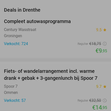
favorite_border
Deals in Drenthe
Compleet autowasprogramma
47%
Century Wasstraat
9.5
star
Groningen
Verkocht: 724
€18
,75
Regulier
€9
,95
favorite_border
Fiets- of wandelarrangement incl. warme
54%
NEW
drank + gebak + 3-gangenlunch bij Spoor 7
TODAY
Spoor 7
9.7
star
Ommen
Verkocht: 57
€32
,50
Regulier
€14
,95