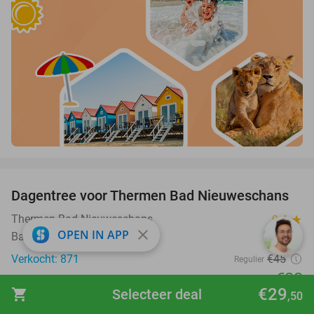
favorite_border
Dagentree voor Thermen Bad Nieuweschans
27%
Thermen Bad Nieuweschans
9.4
star
close
OPEN IN APP
Bad Nieuweschans
Verkocht: 871
€45
Regulier
€33
€29
shopping_cart
Selecteer deal
,50
favorite_border