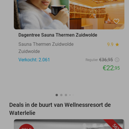
favorite_border
Dagentree Sauna Thermen Zuidwolde
Sauna Thermen Zuidwolde
9.9
star
Zuidwolde
Verkocht: 2.061
€36
,95
Regulier
€22
,95
Deals in de buurt van Wellnessresort de
Waterlelie
56%