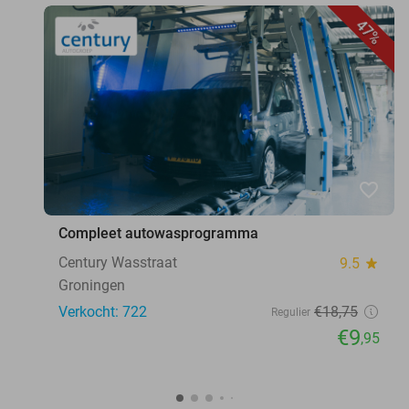
47%
favorite_border
Compleet autowasprogramma
Century Wasstraat
9.5
star
Groningen
Verkocht: 722
€18
,75
Regulier
€9
,95