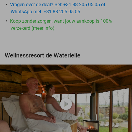
Vragen over de deal? Bel: +31 88 205 05 05 of
WhatsApp met: +31 88 205 05 05
Koop zonder zorgen, want jouw aankoop is 100%
verzekerd (meer info)
Wellnessresort de Waterlelie
play_circle