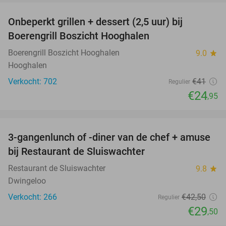
Onbeperkt grillen + dessert (2,5 uur) bij
39%
Boerengrill Boszicht Hooghalen
Boerengrill Boszicht Hooghalen
9.0
star
Hooghalen
Verkocht: 702
€41
Regulier
€24
,95
favorite_border
3-gangenlunch of -diner van de chef + amuse
31%
bij Restaurant de Sluiswachter
Restaurant de Sluiswachter
9.8
star
Dwingeloo
Verkocht: 266
€42
,50
Regulier
€29
,50