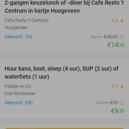
2-gangen keuzelunch of -diner bij Cafe Resto 't
39%
Centrum in hartje Hoogeveen
Cafe Resto 't Centrum
9.8
star
Hoogeveen
Verkocht: 162
€24
,35
Regulier
€14
,95
favorite_border
Huur kano, boot, sloep (4 uur), SUP (2 uur) of
37%
waterfiets (1 uur)
Peddel en Zo
9.9
star
Kiel-Windeweer
Verkocht: 290
€15
Regulier
€9
,50