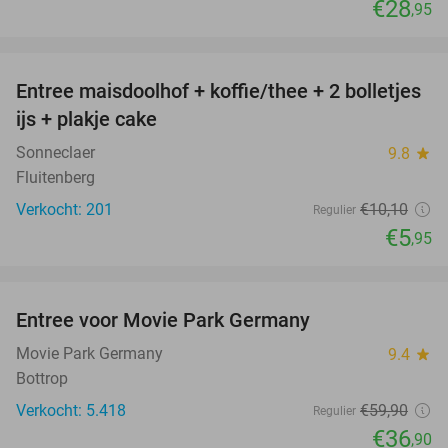
€28
,95
favorite_border
Entree maisdoolhof + koffie/thee + 2 bolletjes
41%
ijs + plakje cake
Sonneclaer
9.8
star
Fluitenberg
Verkocht: 201
€10
,10
Regulier
€5
,95
favorite_border
Entree voor Movie Park Germany
38%
Movie Park Germany
9.4
star
Bottrop
Verkocht: 5.418
€59
,90
Regulier
€36
,90