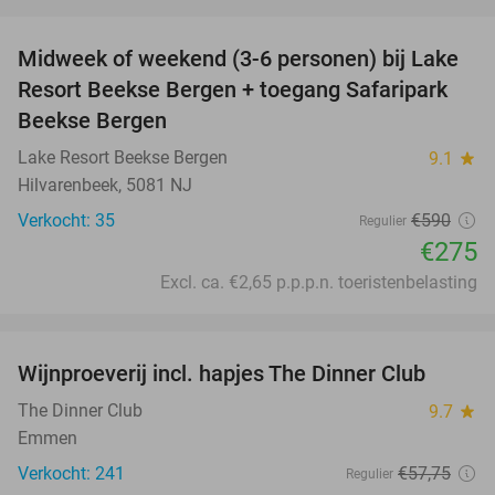
favorite_border
Midweek of weekend (3-6 personen) bij Lake
53%
Resort Beekse Bergen + toegang Safaripark
Beekse Bergen
Lake Resort Beekse Bergen
9.1
star
Hilvarenbeek, 5081 NJ
Verkocht: 35
€590
Regulier
€275
Excl. ca. €2,65 p.p.p.n. toeristenbelasting
favorite_border
Wijnproeverij incl. hapjes The Dinner Club
50%
The Dinner Club
9.7
star
Emmen
Verkocht: 241
€57
,75
Regulier