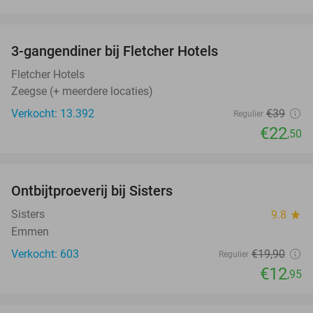
favorite_border
3-gangendiner bij Fletcher Hotels
42%
Fletcher Hotels
Zeegse (+ meerdere locaties)
Verkocht: 13.392
€39
Regulier
€22
,50
favorite_border
Ontbijtproeverij bij Sisters
35%
Sisters
9.8
star
Emmen
Verkocht: 603
€19
,90
Regulier
€12
,95
favorite_border