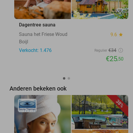
favorite_border
Dagentree sauna
Sauna het Friese Woud
9.6
star
Boijl
Verkocht: 1.476
€34
Regulier
€25
,50
Anderen bekeken ook
38%