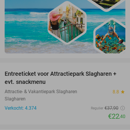
favorite_border
Entreeticket voor Attractiepark Slagharen +
41%
evt. snackmenu
Attractie- & Vakantiepark Slagharen
8.8
star
Slagharen
Verkocht: 4.374
€37
,90
Regulier
€22
,40
favorite_border