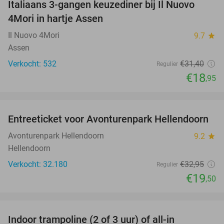
Italiaans 3-gangen keuzediner bij Il Nuovo
40%
4Mori in hartje Assen
Il Nuovo 4Mori
9.7
star
Assen
Verkocht: 532
€31
,40
Regulier
€18
,95
favorite_border
Entreeticket voor Avonturenpark Hellendoorn
41%
Avonturenpark Hellendoorn
9.2
star
Hellendoorn
Verkocht: 32.180
€32
,95
Regulier
€19
,50
favorite_border
Indoor trampoline (2 of 3 uur) of all-in
25%