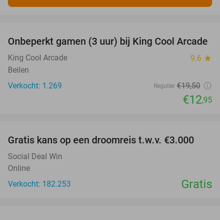
favorite_border
Onbeperkt gamen (3 uur) bij King Cool Arcade
34%
King Cool Arcade
9.6
star
Beilen
Verkocht: 1.269
€19
,50
Regulier
€12
,95
favorite_border
Gratis kans op een droomreis t.w.v. €3.000
Social Deal Win
Online
Gratis
Verkocht: 182.253
favorite_border