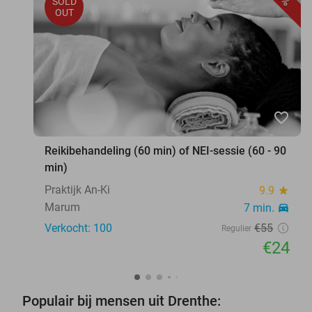
SOLD
OUT
favorite_border
Reikibehandeling (60 min) of NEI-sessie (60 - 90
min)
Praktijk An-Ki
9.9
star
Marum
7 min.
directions_car
Verkocht: 100
€55
Regulier
€24
Populair bij mensen uit Drenthe: