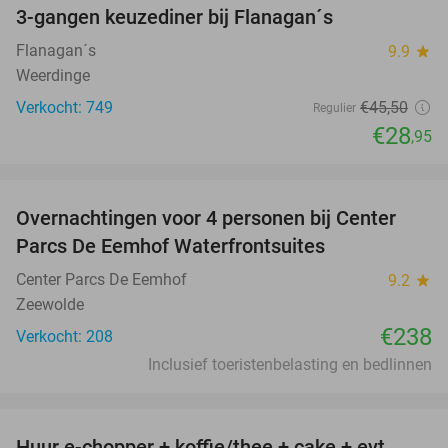
3-gangen keuzediner bij Flanagan´s
36%
Flanagan´s
9.9
star
Weerdinge
Verkocht: 749
€45
,50
Regulier
€28
,95
favorite_border
Overnachtingen voor 4 personen bij Center
Parcs De Eemhof Waterfrontsuites
Center Parcs De Eemhof
9.2
star
Zeewolde
€238
Verkocht: 208
Inclusief toeristenbelasting en bedlinnen
favorite_border
Huur e-chopper + koffie/thee + cake + evt.