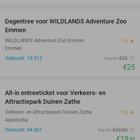
favorite_border
Dagentree voor WILDLANDS Adventure Zoo
24%
Emmen
WILDLANDS Adventure Zoo Emmen
9.6
star
Emmen
Verkocht: 16.912
€33
Regulier
€25
favorite_border
All-in entreeticket voor Verkeers- en
15%
Attractiepark Duinen Zathe
Verkeers- en Attractiepark Duinen Zathe
9.8
star
Appelscha
Verkocht: 44.801
€23
,50
Regulier
€19
,99