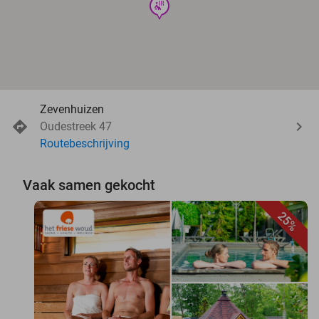
wellness
Zevenhuizen
Oudestreek 47
Routebeschrijving
Vaak samen gekocht
25%