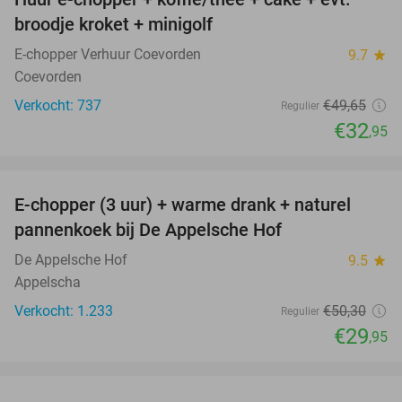
34%
broodje kroket + minigolf
E-chopper Verhuur Coevorden
9.7
star
Coevorden
Verkocht: 737
€49
,65
Regulier
€32
,95
favorite_border
E-chopper (3 uur) + warme drank + naturel
40%
pannenkoek bij De Appelsche Hof
De Appelsche Hof
9.5
star
Appelscha
Verkocht: 1.233
€50
,30
Regulier
€29
,95
favorite_border