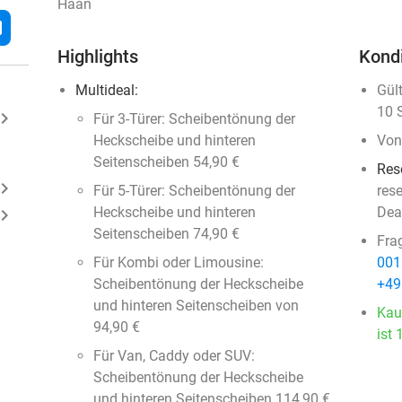
Haan
l
Highlights
Kond
Multideal:
Gül
10 
ard_arrow_right
Für 3-Türer: Scheibentönung der
Heckscheibe und hinteren
Von
Seitenscheiben 54,90 €
Res
ard_arrow_right
Für 5-Türer: Scheibentönung der
res
Heckscheibe und hinteren
Dea
ard_arrow_right
Seitenscheiben 74,90 €
Fra
Für Kombi oder Limousine:
001
Scheibentönung der Heckscheibe
+49
und hinteren Seitenscheiben von
Kau
94,90 €
ist 
Für Van, Caddy oder SUV:
Scheibentönung der Heckscheibe
und hinteren Seitenscheiben 114,90 €