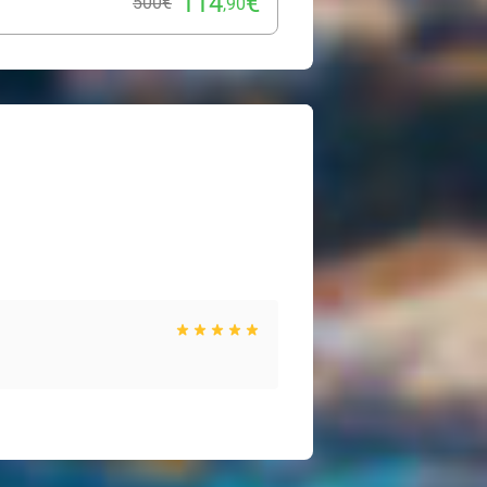
114
€
500€
,90