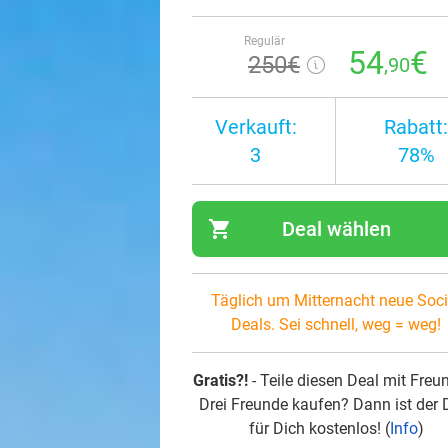
Regulär
54
€
250€
,90
Verkauft:
Rabatt:
3
78%
shopping_cart
Deal wählen
navi
Täglich um Mitternacht neue Soci
Deals. Sei schnell, weg = weg!
Gratis?!
- Teile diesen Deal mit Freu
Drei Freunde kaufen? Dann ist der 
für Dich kostenlos! (
Info
)