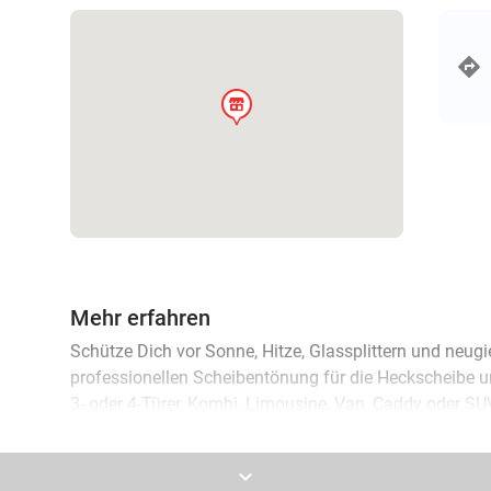
store
Mehr erfahren
Schütze Dich vor Sonne, Hitze, Glassplittern und neugie
professionellen Scheibentönung für die Heckscheibe u
3- oder 4-Türer, Kombi, Limousine, Van, Caddy oder SU
hochwertige Tönungsfolien in verschiedenen Tönungs
keyboard_arrow_down
Bringe Dein Fahrzeug zu den professionellen Mitarbeite