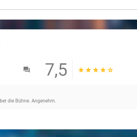
outlined
7,5
über die Bühne. Angenehm.