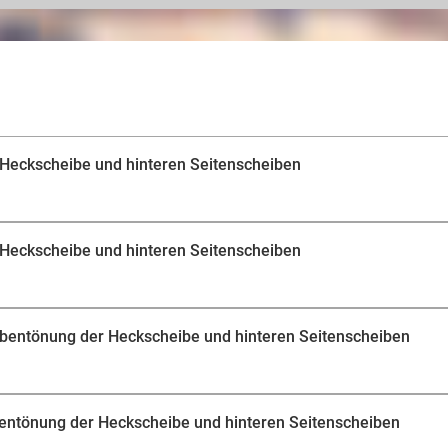
Montage sorgen und Dir höchste Qualität garantieren. 
%, ist frei von Verunreinigungen und verfügt über eine
sodass keine zusätzliche Eintragung in die Fahrzeugpapi
Fahrzeug nach ca. 3-4 Stunden wieder ab und genieße
selbst!
 Heckscheibe und hinteren Seitenscheiben
 Heckscheibe und hinteren Seitenscheiben
ibentönung der Heckscheibe und hinteren Seitenscheiben
entönung der Heckscheibe und hinteren Seitenscheiben