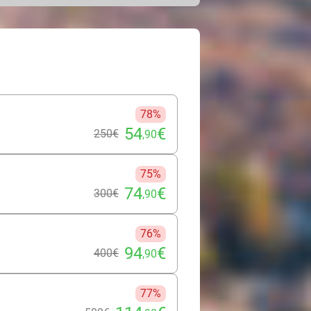
Die Folie hat einen Farbton von 35
 ABE (Allgemeine Betriebserlaubnis),
ere erforderlich ist. Hol Dir Dein
 Komfort und Style. Überzeuge Dich
78%
54
€
250€
,90
75%
74
€
300€
,90
76%
94
€
400€
,90
77%