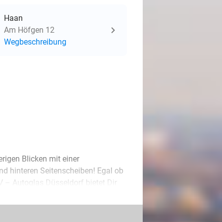
Haan
Am Höfgen 12
Wegbeschreibung
rigen Blicken mit einer
nd hinteren Seitenscheiben! Egal ob
V – Autoglas Düsseldorf bietet Dir
graden.
rn, die für eine fachgerechte