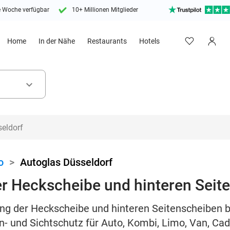
e Woche verfügbar
10+ Millionen Mitglieder
Home
In der Nähe
Restaurants
Hotels
keyboard_arrow_down
o
>
Autoglas Düsseldorf
r Heckscheibe und hinteren Seit
ng der Heckscheibe und hinteren Seitenscheiben b
n- und Sichtschutz für Auto, Kombi, Limo, Van, Ca