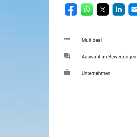
whatsapp
linkedin
fb
mai
list
keybo
Multideal
chat
Auswahl an Bewertungen
keybo
work
keybo
Unternehmen