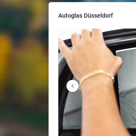
Autoglas Düsseldorf
chevron_left