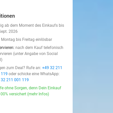
itionen
tig ab dem Moment des Einkaufs bis
Sept. 2026
 Montag bis Freitag einlösbar
ervieren:
nach dem Kauf telefonisch
ervieren (unter Angabe von Social
l)
gen zum Deal? Rufe an:
+49 32 211
 119
oder schicke eine WhatsApp:
 32 211 001 119
fe ohne Sorgen, denn Dein Einkauf
100% versichert (mehr Infos)