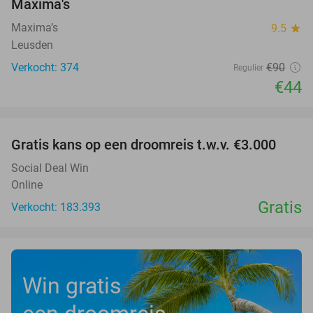
Maxima's
Maxima’s
9.5
star
Leusden
Verkocht: 374
€90
Regulier
€44
favorite_border
Gratis kans op een droomreis t.w.v. €3.000
Social Deal Win
Online
Gratis
Verkocht: 183.393
Win gratis