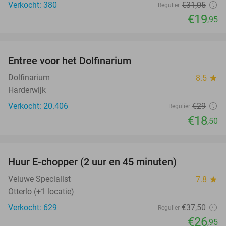
Verkocht: 380
€31
,05
Regulier
€19
,95
favorite_border
Entree voor het Dolfinarium
36%
Dolfinarium
8.5
star
Harderwijk
Verkocht: 20.406
€29
Regulier
€18
,50
favorite_border
Huur E-chopper (2 uur en 45 minuten)
28%
Veluwe Specialist
7.8
star
Otterlo (+1 locatie)
Verkocht: 629
€37
,50
Regulier
€26
,95