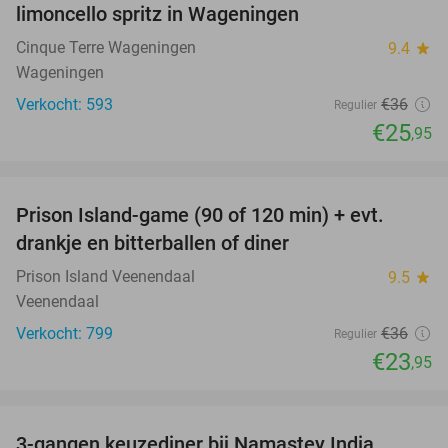
limoncello spritz in Wageningen
Cinque Terre Wageningen
9.4
star
Wageningen
Verkocht: 593
€36
Regulier
€25
,95
favorite_border
Prison Island-game (90 of 120 min) + evt.
33%
drankje en bitterballen of diner
Prison Island Veenendaal
9.5
star
Veenendaal
Verkocht: 799
€36
Regulier
€23
,95
favorite_border
3-gangen keuzediner bij Namastey India