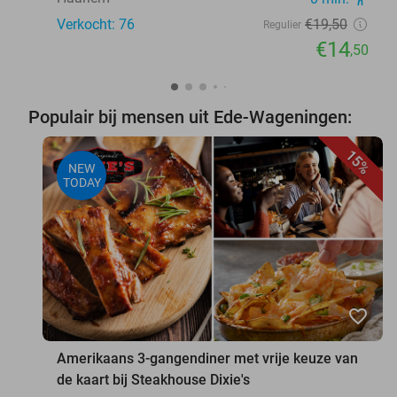
Verkocht: 76
€19
,50
Regulier
€14
,50
Populair bij mensen uit Ede-Wageningen:
15%
NEW
TODAY
favorite_border
Amerikaans 3-gangendiner met vrije keuze van
de kaart bij Steakhouse Dixie's