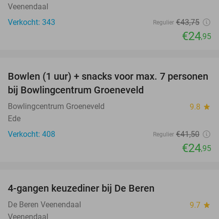
Veenendaal
Verkocht: 343
€43
,75
Regulier
€24
,95
favorite_border
Bowlen (1 uur) + snacks voor max. 7 personen
40%
bij Bowlingcentrum Groeneveld
Bowlingcentrum Groeneveld
9.8
star
Ede
Verkocht: 408
€41
,50
Regulier
€24
,95
favorite_border
4-gangen keuzediner bij De Beren
46%
De Beren Veenendaal
9.7
star
Veenendaal