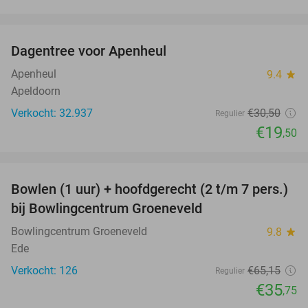
favorite_border
Dagentree voor Apenheul
36%
Apenheul
9.4
star
Apeldoorn
Verkocht: 32.937
€30
,50
Regulier
€19
,50
favorite_border
Bowlen (1 uur) + hoofdgerecht (2 t/m 7 pers.)
45%
bij Bowlingcentrum Groeneveld
Bowlingcentrum Groeneveld
9.8
star
Ede
Verkocht: 126
€65
,15
Regulier
€35
,75