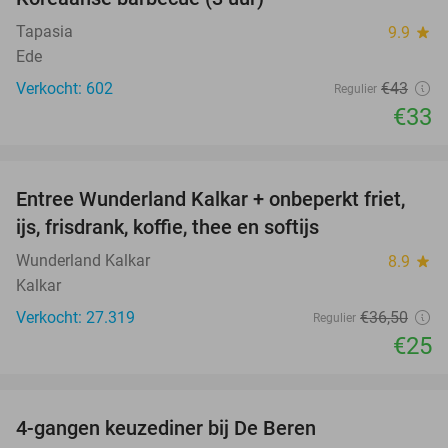
Tapasia
9.9
star
Ede
Verkocht: 602
€43
Regulier
€33
favorite_border
Entree Wunderland Kalkar + onbeperkt friet,
32%
ijs, frisdrank, koffie, thee en softijs
Wunderland Kalkar
8.9
star
Kalkar
Verkocht: 27.319
€36
,50
Regulier
€25
favorite_border
4-gangen keuzediner bij De Beren
46%