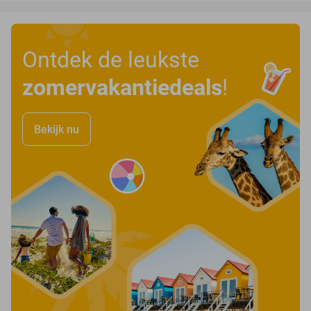
Ontdek de leukste
zomervakantiedeals
!
Bekijk nu