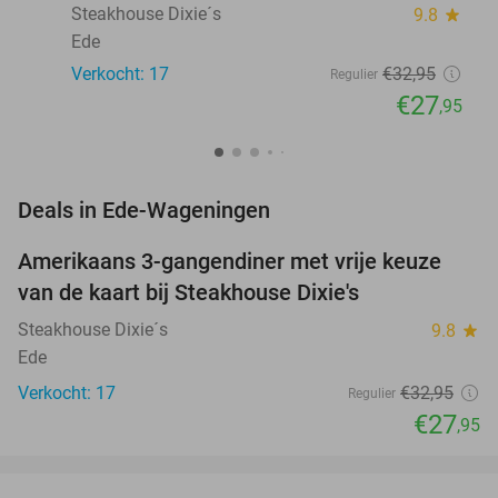
Steakhouse Dixie´s
9.8
star
Ede
Verkocht: 17
€32
,95
Regulier
€27
,95
favorite_border
Deals in Ede-Wageningen
Amerikaans 3-gangendiner met vrije keuze
15%
NEW
van de kaart bij Steakhouse Dixie's
TODAY
Steakhouse Dixie´s
9.8
star
Ede
Verkocht: 17
€32
,95
Regulier
€27
,95
favorite_border