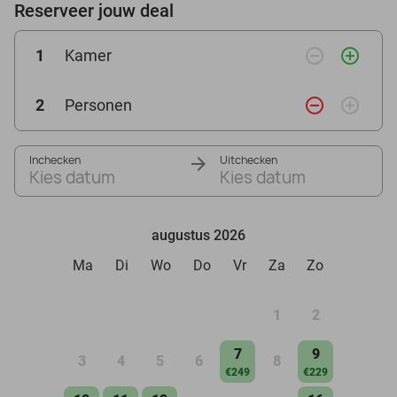
Reserveer jouw deal
remove_circle_outline
add_circle_outline
1
Kamer
remove_circle_outline
add_circle_outline
2
Personen
Inchecken
Uitchecken
Kies datum
Kies datum
augustus 2026
Ma
Di
Wo
Do
Vr
Za
Zo
1
2
7
9
3
4
5
6
8
€249
€229