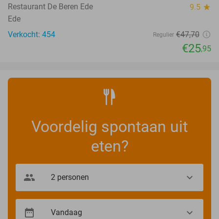
Restaurant De Beren Ede
9.5
star
Ede
Verkocht: 454
€47
,70
Regulier
€25
,95
Voordelig spontaan uit
eten?