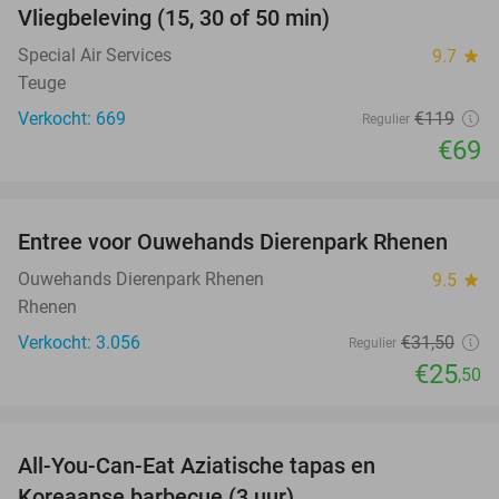
Vliegbeleving (15, 30 of 50 min)
42%
NEW
TODAY
Special Air Services
9.7
star
Teuge
Verkocht: 669
€119
Regulier
€69
favorite_border
Entree voor Ouwehands Dierenpark Rhenen
19%
Ouwehands Dierenpark Rhenen
9.5
star
Rhenen
Verkocht: 3.056
€31
,50
Regulier
€25
,50
favorite_border
All-You-Can-Eat Aziatische tapas en
23%
Koreaanse barbecue (3 uur)