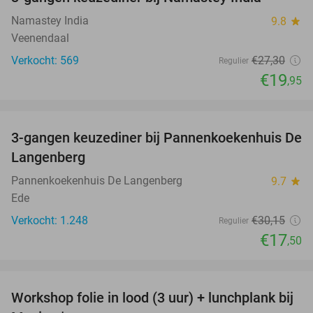
27%
Namastey India
9.8
star
Veenendaal
Verkocht: 569
€27
,30
Regulier
€19
,95
favorite_border
3-gangen keuzediner bij Pannenkoekenhuis De
42%
Langenberg
Pannenkoekenhuis De Langenberg
9.7
star
Ede
Verkocht: 1.248
€30
,15
Regulier
€17
,50
favorite_border
Workshop folie in lood (3 uur) + lunchplank bij
51%