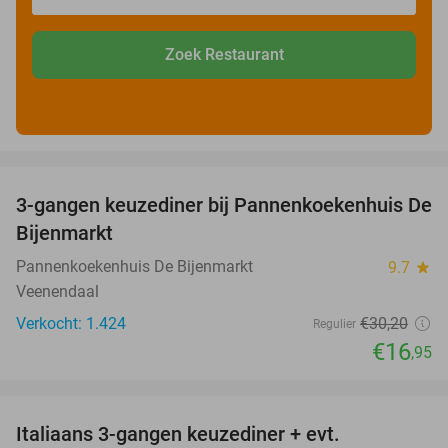
Zoek Restaurant
favorite_border
3-gangen keuzediner bij Pannenkoekenhuis De
44%
Bijenmarkt
Pannenkoekenhuis De Bijenmarkt
9.7
star
Veenendaal
Verkocht: 1.424
€30
,20
Regulier
€16
,95
favorite_border
Italiaans 3-gangen keuzediner + evt.
28%