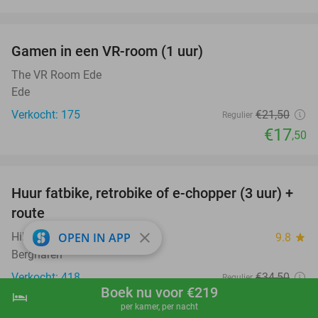
favorite_border
Gamen in een VR-room (1 uur)
19%
The VR Room Ede
Ede
Verkocht: 175
€21
,50
Regulier
€17
,50
favorite_border
Huur fatbike, retrobike of e-chopper (3 uur) +
35%
route
close
Hill´s Groepsuitje Bergharen
OPEN IN APP
9.8
star
Bergharen
Verkocht: 418
€34
,50
Regulier
Boek nu voor €219
€22
hotel
shopping_cart
Boek nu
navigate_next
,50
per kamer, per nacht