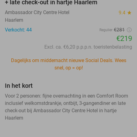
+ late check-out in hartje Haarlem
Ambassador City Centre Hotel
9.4
star
Haarlem
Verkocht: 44
€281
Regulier
€219
Excl. ca. €6,20 p.p.p.n. toeristenbelasting
Dagelijks om middernacht nieuwe Social Deals. Wees
snel, op = op!
In het kort
Voor 2 personen: fijne overnachting in een Comfort Room
inclusief welkomstdrankje, ontbijt, 3-gangendiner en late
check-out bij Ambassador City Centre Hotel in hartje
Haarlem