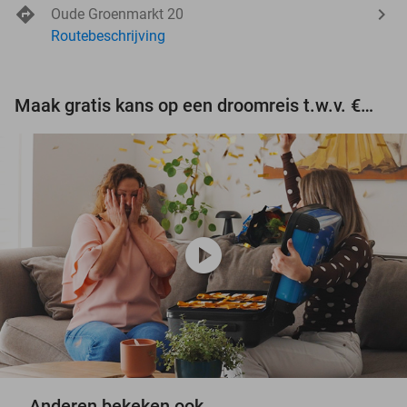
Oude Groenmarkt 20
Routebeschrijving
Maak gratis kans op een droomreis t.w.v. €3.000!
play_circle
Anderen bekeken ook