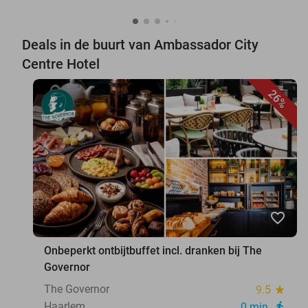
Deals in de buurt van Ambassador City
Centre Hotel
26%
favorite_border
Onbeperkt ontbijtbuffet incl. dranken bij The
Governor
The Governor
9.5
star
Haarlem
0 min.
directions_walk