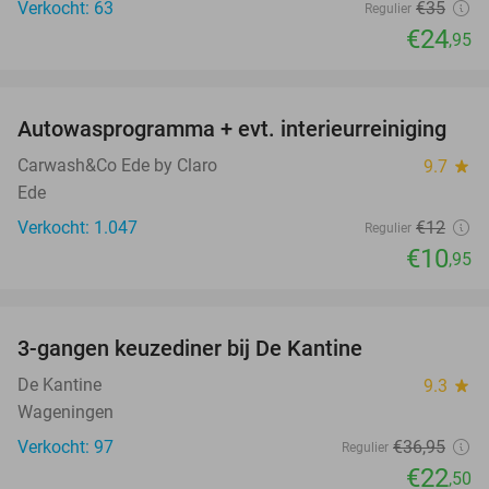
Verkocht: 63
€35
Regulier
€24
,95
favorite_border
Autowasprogramma + evt. interieurreiniging
9%
Carwash&Co Ede by Claro
9.7
star
Ede
Verkocht: 1.047
€12
Regulier
€10
,95
favorite_border
3-gangen keuzediner bij De Kantine
39%
De Kantine
9.3
star
Wageningen
Verkocht: 97
€36
,95
Regulier
€22
,50