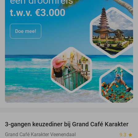
een droomreis
t.w.v. €3.000
Doe mee!
favorite_border
3-gangen keuzediner bij Grand Café Karakter
43%
Grand Café Karakter Veenendaal
9.3
star