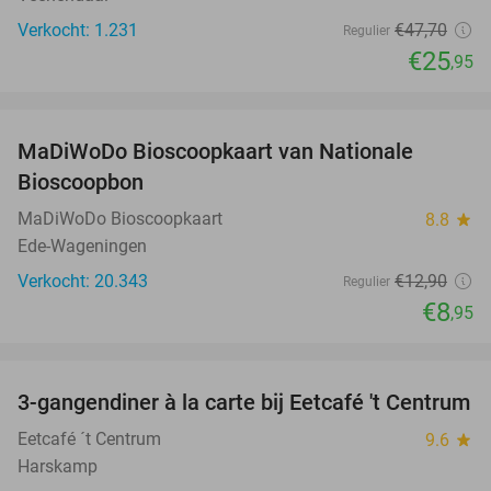
Verkocht: 1.231
€47
,70
Regulier
€25
,95
favorite_border
MaDiWoDo Bioscoopkaart van Nationale
31%
Bioscoopbon
MaDiWoDo Bioscoopkaart
8.8
star
Ede-Wageningen
Verkocht: 20.343
€12
,90
Regulier
€8
,95
favorite_border
3-gangendiner à la carte bij Eetcafé 't Centrum
36%
Eetcafé ´t Centrum
9.6
star
Harskamp