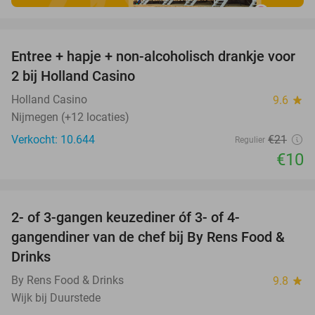
favorite_border
Entree + hapje + non-alcoholisch drankje voor
52%
2 bij Holland Casino
Holland Casino
9.6
star
Nijmegen (+12 locaties)
Verkocht: 10.644
€21
Regulier
€10
favorite_border
2- of 3-gangen keuzediner óf 3- of 4-
29%
gangendiner van de chef bij By Rens Food &
Drinks
By Rens Food & Drinks
9.8
star
Wijk bij Duurstede