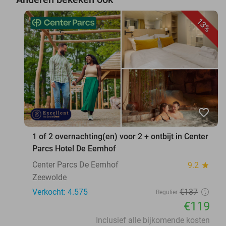
13%
favorite_border
1 of 2 overnachting(en) voor 2 + ontbijt in Center
Parcs Hotel De Eemhof
Center Parcs De Eemhof
9.2
star
Zeewolde
Verkocht: 4.575
€137
Regulier
€119
Inclusief alle bijkomende kosten