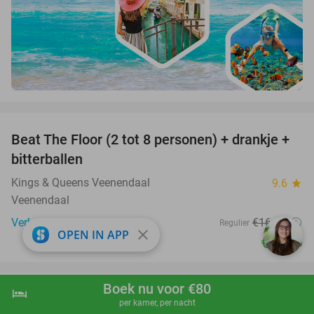
favorite_border
Beat The Floor (2 tot 8 personen) + drankje +
24%
bitterballen
Kings & Queens Veenendaal
9.6
star
Veenendaal
Verkocht: 237
€16
,45
Regulier
close
OPEN IN APP
€12
,50
favorite_border
Boek nu voor €80
hotel
shopping_cart
Boek nu
navigate_next
Prison Island-game (90 of 120 min) + evt.
33%
per kamer, per nacht