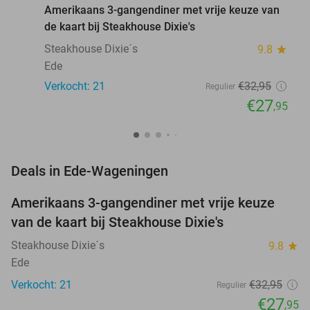
Amerikaans 3-gangendiner met vrije keuze van
de kaart bij Steakhouse Dixie's
Steakhouse Dixie´s
9.8
star
Ede
Verkocht: 21
€32
,95
Regulier
€27
,95
favorite_border
Deals in Ede-Wageningen
Amerikaans 3-gangendiner met vrije keuze
15%
van de kaart bij Steakhouse Dixie's
Steakhouse Dixie´s
9.8
star
Ede
Verkocht: 21
€32
,95
Regulier
€27
,95