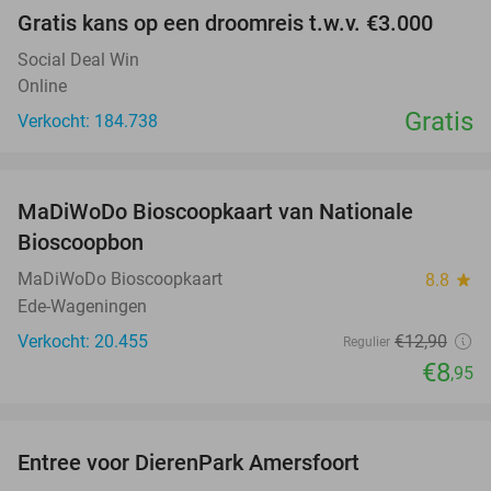
Gratis kans op een droomreis t.w.v. €3.000
Social Deal Win
Online
Gratis
Verkocht: 184.738
favorite_border
MaDiWoDo Bioscoopkaart van Nationale
31%
Bioscoopbon
MaDiWoDo Bioscoopkaart
8.8
star
Ede-Wageningen
Verkocht: 20.455
€12
,90
Regulier
€8
,95
favorite_border
Entree voor DierenPark Amersfoort
24%