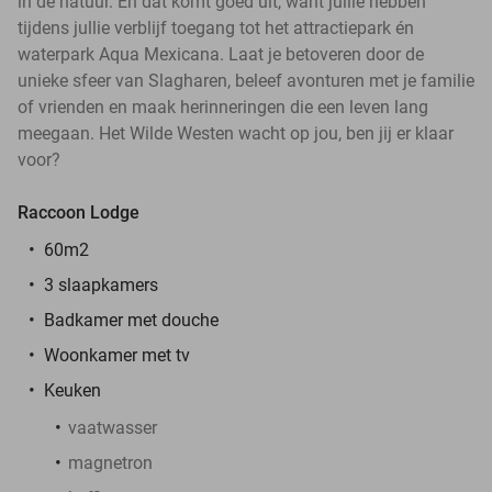
in de natuur. En dat komt goed uit, want jullie hebben
tijdens jullie verblijf toegang tot het attractiepark én
waterpark Aqua Mexicana. Laat je betoveren door de
unieke sfeer van Slagharen, beleef avonturen met je familie
of vrienden en maak herinneringen die een leven lang
meegaan. Het Wilde Westen wacht op jou, ben jij er klaar
voor?
Raccoon Lodge
60m2
3 slaapkamers
Badkamer met douche
Woonkamer met tv
Keuken
vaatwasser
magnetron