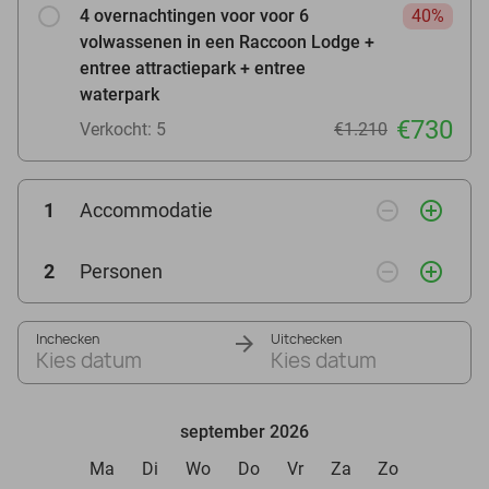
4 overnachtingen voor voor 6
40%
volwassenen in een Raccoon Lodge +
entree attractiepark + entree
waterpark
€730
Verkocht: 5
€1.210
remove_circle_outline
add_circle_outline
1
Accommodatie
remove_circle_outline
add_circle_outline
2
Personen
Inchecken
Uitchecken
Kies datum
Kies datum
september 2026
Ma
Di
Wo
Do
Vr
Za
Zo