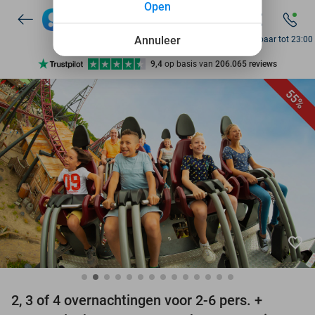
Open
10+ miljoen leden
9,4
op basis van
206.065 reviews
Annuleer
Bereikbaar tot 23:00
Ontdek 15.000+ deals
7 dagen per week beschikbaar
55%
10+ miljoen leden
favorite_border
2, 3 of 4 overnachtingen voor 2-6 pers. +