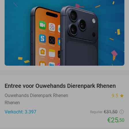
favorite_border
Entree voor Ouwehands Dierenpark Rhenen
19%
Ouwehands Dierenpark Rhenen
9.5
star
Rhenen
Verkocht: 3.397
€31
,50
Regulier
€25
,50