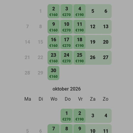
2
3
4
1
5
6
€160
€270
€190
9
10
11
7
8
12
13
€160
€270
€190
16
17
18
14
15
19
20
€160
€270
€190
23
24
25
21
22
26
27
€160
€270
€190
30
28
29
€160
oktober 2026
Ma
Di
Wo
Do
Vr
Za
Zo
1
2
3
4
€270
€190
7
8
9
5
6
10
11