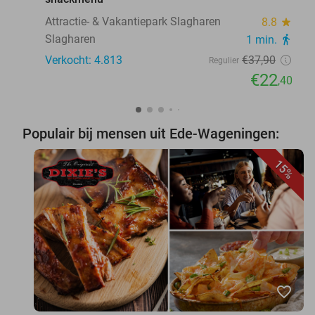
Attractie- & Vakantiepark Slagharen
8.8
star
Slagharen
1 min.
directions_walk
Verkocht: 4.813
€37
,90
Regulier
€22
,40
Populair bij mensen uit Ede-Wageningen:
15%
favorite_border