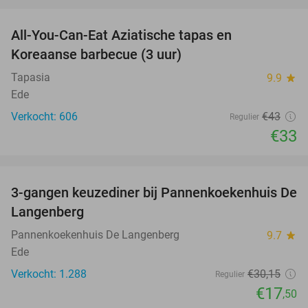
favorite_border
All-You-Can-Eat Aziatische tapas en
23%
Koreaanse barbecue (3 uur)
Tapasia
9.9
star
Ede
Verkocht: 606
€43
Regulier
€33
favorite_border
3-gangen keuzediner bij Pannenkoekenhuis De
42%
Langenberg
Pannenkoekenhuis De Langenberg
9.7
star
Ede
Verkocht: 1.288
€30
,15
Regulier
€17
,50