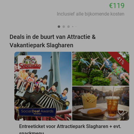
€119
Inclusief alle bijkomende kosten
Deals in de buurt van Attractie &
Vakantiepark Slagharen
41%
favorite_border
Entreeticket voor Attractiepark Slagharen + evt.
snackmenu