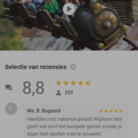
play_circle
Selectie van recensies
info_outlined
8,8
335
B.
Ms. B. Bogaard
Heerlijke mini vakantie gehad! Wigwam tent
geeft wel echt het kampeer gevoel zonder je
eigen tent spullen mee te sjouwen!