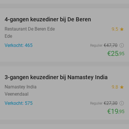
favorite_border
4-gangen keuzediner bij De Beren
46%
Restaurant De Beren Ede
9.5
star
Ede
Verkocht: 465
€47
,70
Regulier
€25
,95
favorite_border
3-gangen keuzediner bij Namastey India
27%
Namastey India
9.8
star
Veenendaal
Verkocht: 575
€27
,30
Regulier
€19
,95
favorite_border