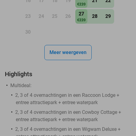
16
17
18
19
21
22
€220
27
23
24
25
26
28
29
€220
30
Meer weergeven
Highlights
Multideal:
2, 3 of 4 overnachtingen in een Raccoon Lodge +
entree attractiepark + entree waterpark
2, 3 of 4 overnachtingen in een Cowboy Cottage +
entree attractiepark + entree waterpark
2, 3 of 4 overnachtingen in een Wigwam Deluxe +