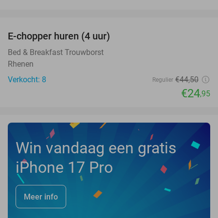
favorite_border
E-chopper huren (4 uur)
44%
NEW
TODAY
Bed & Breakfast Trouwborst
Rhenen
Verkocht: 8
€44
,50
Regulier
€24
,95
Win vandaag een gratis
iPhone 17 Pro
Meer info