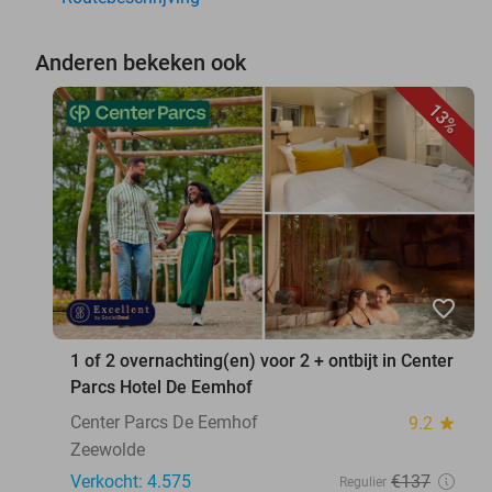
Anderen bekeken ook
13%
favorite_border
1 of 2 overnachting(en) voor 2 + ontbijt in Center
Parcs Hotel De Eemhof
Center Parcs De Eemhof
9.2
star
Zeewolde
Verkocht: 4.575
€137
Regulier