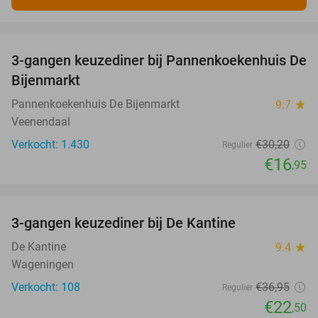
favorite_border
3-gangen keuzediner bij Pannenkoekenhuis De
44%
Bijenmarkt
Pannenkoekenhuis De Bijenmarkt
9.7
star
Veenendaal
Verkocht: 1.430
€30
,20
Regulier
€16
,95
favorite_border
3-gangen keuzediner bij De Kantine
39%
De Kantine
9.4
star
Wageningen
Verkocht: 108
€36
,95
Regulier
€22
,50