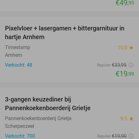
€49
,95
favorite_border
Pixelvloer + lasergamen + bittergarnituur in
41%
hartje Arnhem
Timestamp
10.0
star
Arnhem
Verkocht: 48
€33
,95
Regulier
€19
,99
favorite_border
3-gangen keuzediner bij
30%
Pannenkoekenboerderij Grietje
Pannenkoekenboerderij Grietje
9.5
star
Scherpenzeel
Verkocht: 700
€19
,90
Regulier