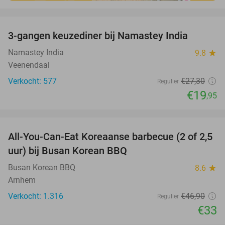
favorite_border
3-gangen keuzediner bij Namastey India
27%
Namastey India
9.8
star
Veenendaal
Verkocht: 577
€27
,30
Regulier
€19
,95
favorite_border
All-You-Can-Eat Koreaanse barbecue (2 of 2,5
30%
uur) bij Busan Korean BBQ
Busan Korean BBQ
8.6
star
Arnhem
Verkocht: 1.316
€46
,90
Regulier
€33