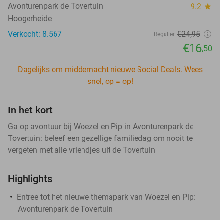
Avonturenpark de Tovertuin
9.2
star
Hoogerheide
Verkocht: 8.567
€24
,95
Regulier
€16
,50
Dagelijks om middernacht nieuwe Social Deals. Wees
snel, op = op!
In het kort
Ga op avontuur bij Woezel en Pip in Avonturenpark de
Tovertuin: beleef een gezellige familiedag om nooit te
vergeten met alle vriendjes uit de Tovertuin
Highlights
Entree tot het nieuwe themapark van Woezel en Pip:
Avonturenpark de Tovertuin