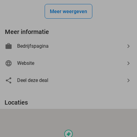
Meer weergeven
Meer informatie
Bedrijfspagina
Website
Deel deze deal
Locaties
events