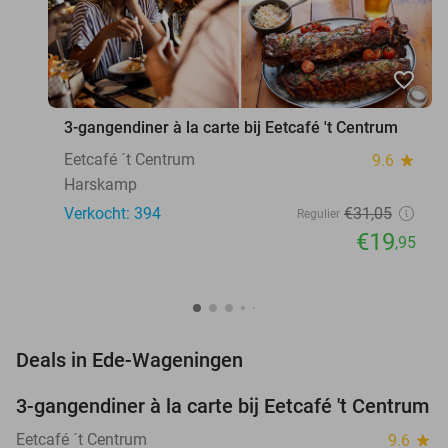
favorite_border
3-gangendiner à la carte bij Eetcafé 't Centrum
Eetcafé ´t Centrum
9.6
star
Harskamp
Verkocht: 394
€31
,05
Regulier
€19
,95
favorite_border
Deals in Ede-Wageningen
3-gangendiner à la carte bij Eetcafé 't Centrum
36%
Eetcafé ´t Centrum
9.6
star