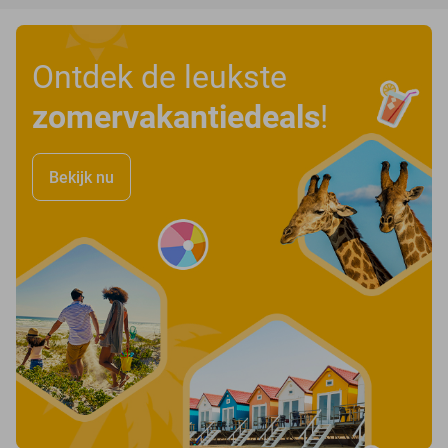
Ontdek de leukste
zomervakantiedeals
!
Bekijk nu