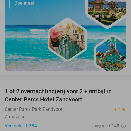
Doe mee!
favorite_border
1 of 2 overnachting(en) voor 2 + ontbijt in
13%
Center Parcs Hotel Zandvoort
Center Parcs Park Zandvoort
9.2
star
Zandvoort
Verkocht: 1.384
€148
Regulier