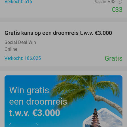
Verkocht: 616
€43
Regulier
€33
favorite_border
Gratis kans op een droomreis t.w.v. €3.000
Social Deal Win
Online
Gratis
Verkocht: 186.025
Win gratis
een droomreis
t.w.v. €3.000