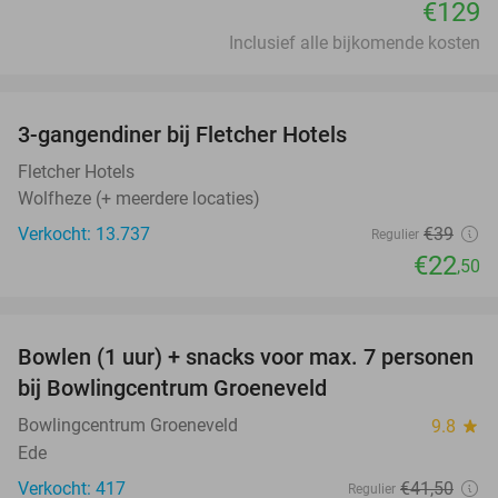
€129
Inclusief alle bijkomende kosten
favorite_border
3-gangendiner bij Fletcher Hotels
42%
Fletcher Hotels
Wolfheze (+ meerdere locaties)
Verkocht: 13.737
€39
Regulier
€22
,50
favorite_border
Bowlen (1 uur) + snacks voor max. 7 personen
40%
bij Bowlingcentrum Groeneveld
Bowlingcentrum Groeneveld
9.8
star
Ede
Verkocht: 417
€41
,50
Regulier