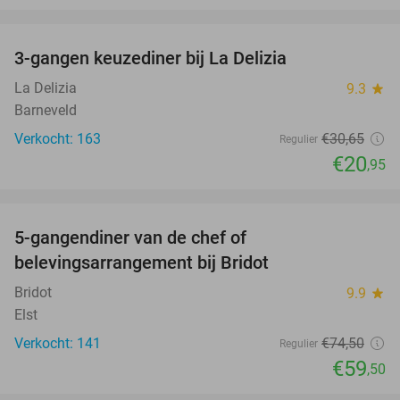
favorite_border
3-gangen keuzediner bij La Delizia
32%
La Delizia
9.3
star
Barneveld
Verkocht: 163
€30
,65
Regulier
€20
,95
favorite_border
5-gangendiner van de chef of
20%
belevingsarrangement bij Bridot
Bridot
9.9
star
Elst
Verkocht: 141
€74
,50
Regulier
€59
,50