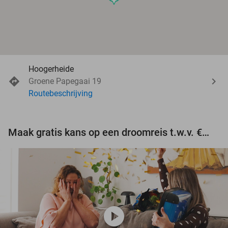
Hoogerheide
Groene Papegaai 19
Routebeschrijving
Maak gratis kans op een droomreis t.w.v. €3.000!
play_circle