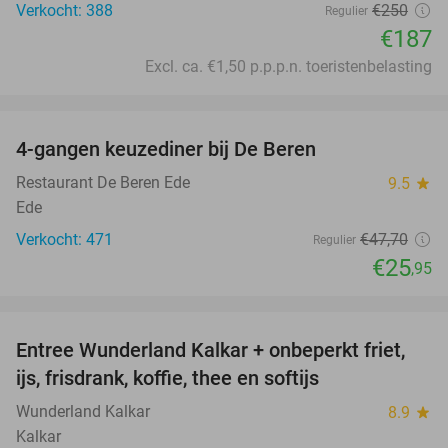
Verkocht: 388
€250
Regulier
€187
Excl. ca. €1,50 p.p.p.n. toeristenbelasting
favorite_border
4-gangen keuzediner bij De Beren
46%
Restaurant De Beren Ede
9.5
star
Ede
Verkocht: 471
€47
,70
Regulier
€25
,95
favorite_border
Entree Wunderland Kalkar + onbeperkt friet,
32%
ijs, frisdrank, koffie, thee en softijs
Wunderland Kalkar
8.9
star
Kalkar