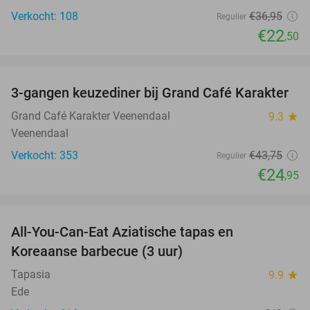
Verkocht: 108
€36
,95
Regulier
€22
,50
favorite_border
3-gangen keuzediner bij Grand Café Karakter
43%
Grand Café Karakter Veenendaal
9.3
star
Veenendaal
Verkocht: 353
€43
,75
Regulier
€24
,95
favorite_border
All-You-Can-Eat Aziatische tapas en
23%
Koreaanse barbecue (3 uur)
Tapasia
9.9
star
Ede