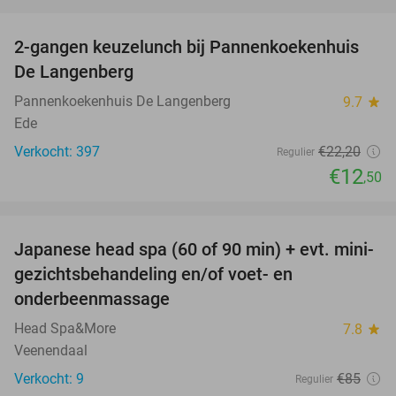
favorite_border
2-gangen keuzelunch bij Pannenkoekenhuis
44%
De Langenberg
Pannenkoekenhuis De Langenberg
9.7
star
Ede
Verkocht: 397
€22
,20
Regulier
€12
,50
favorite_border
Japanese head spa (60 of 90 min) + evt. mini-
41%
gezichtsbehandeling en/of voet- en
onderbeenmassage
Head Spa&More
7.8
star
Veenendaal
Verkocht: 9
€85
Regulier