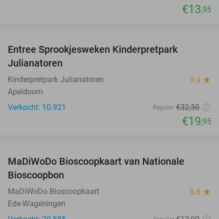
€13
,95
favorite_border
Entree Sprookjesweken Kinderpretpark
39%
Julianatoren
Kinderpretpark Julianatoren
9.4
star
Apeldoorn
Verkocht: 10.921
€32
,50
Regulier
€19
,95
favorite_border
MaDiWoDo Bioscoopkaart van Nationale
31%
Bioscoopbon
MaDiWoDo Bioscoopkaart
8.8
star
Ede-Wageningen