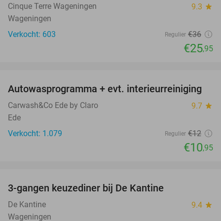
Cinque Terre Wageningen
9.3
star
Wageningen
Verkocht: 603
€36
Regulier
€25
,95
favorite_border
Autowasprogramma + evt. interieurreiniging
9%
Carwash&Co Ede by Claro
9.7
star
Ede
Verkocht: 1.079
€12
Regulier
€10
,95
favorite_border
3-gangen keuzediner bij De Kantine
39%
De Kantine
9.4
star
Wageningen