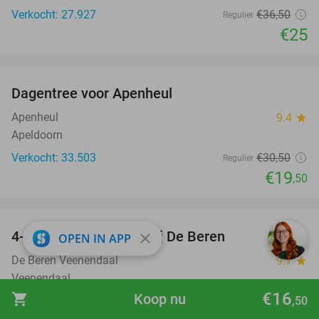
Verkocht: 27.927
€36
,50
Regulier
€25
favorite_border
Dagentree voor Apenheul
36%
Apenheul
9.4
star
Apeldoorn
Verkocht: 33.503
€30
,50
Regulier
€19
,50
favorite_border
4-gangen keuzediner bij De Beren
46%
close
OPEN IN APP
De Beren Veenendaal
9.7
star
Veenendaal
€16
shopping_cart
Koop nu
Verkocht: 1.249
€47
,70
,50
Regulier