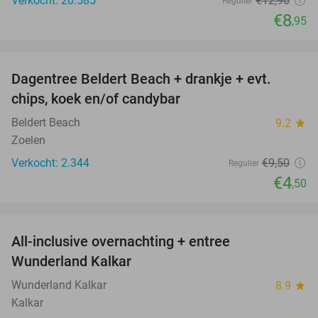
Verkocht: 20.585
€12
,90
Regulier
€8
,95
favorite_border
Dagentree Beldert Beach + drankje + evt.
53%
chips, koek en/of candybar
Beldert Beach
9.2
star
Zoelen
Verkocht: 2.344
€9
,50
Regulier
€4
,50
favorite_border
All-inclusive overnachting + entree
25%
Wunderland Kalkar
Wunderland Kalkar
8.9
star
Kalkar