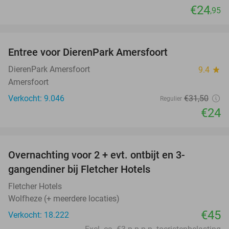
€24
,95
favorite_border
Entree voor DierenPark Amersfoort
24%
DierenPark Amersfoort
9.4
star
Amersfoort
Verkocht: 9.046
€31
,50
Regulier
€24
favorite_border
Overnachting voor 2 + evt. ontbijt en 3-
gangendiner bij Fletcher Hotels
Fletcher Hotels
Wolfheze (+ meerdere locaties)
€45
Verkocht: 18.222