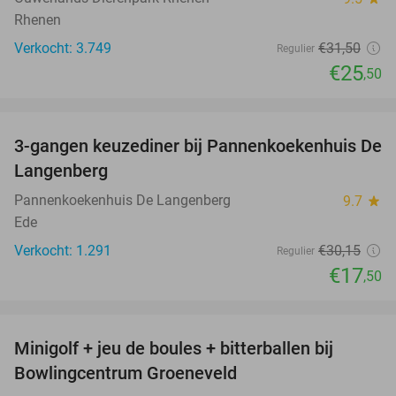
Rhenen
Verkocht: 3.749
€31
,50
Regulier
€25
,50
favorite_border
3-gangen keuzediner bij Pannenkoekenhuis De
42%
Langenberg
Pannenkoekenhuis De Langenberg
9.7
star
Ede
Verkocht: 1.291
€30
,15
Regulier
€17
,50
favorite_border
Minigolf + jeu de boules + bitterballen bij
52%
NEW
Bowlingcentrum Groeneveld
TODAY