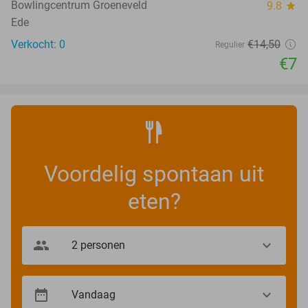
Bowlingcentrum Groeneveld
9.8
star
Ede
Verkocht: 0
€14
,50
Regulier
€7
Voordelig spontaan uit
eten?