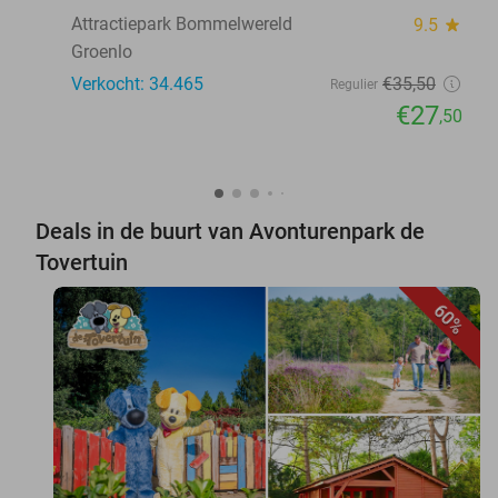
Attractiepark Bommelwereld
9.5
star
Groenlo
Verkocht: 34.465
€35
,50
Regulier
€27
,50
Deals in de buurt van Avonturenpark de
Tovertuin
60%