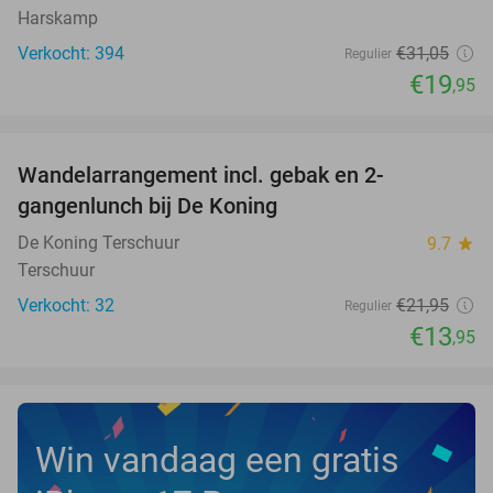
Harskamp
Verkocht: 394
€31
,05
Regulier
€19
,95
favorite_border
Wandelarrangement incl. gebak en 2-
36%
NEW
gangenlunch bij De Koning
TODAY
De Koning Terschuur
9.7
star
Terschuur
Verkocht: 32
€21
,95
Regulier
€13
,95
Win vandaag een gratis