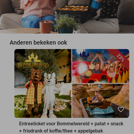
Anderen bekeken ook
23%
favorite_border
Entreeticket voor Bommelwereld + patat + snack
+ frisdrank of koffie/thee + appelgebak