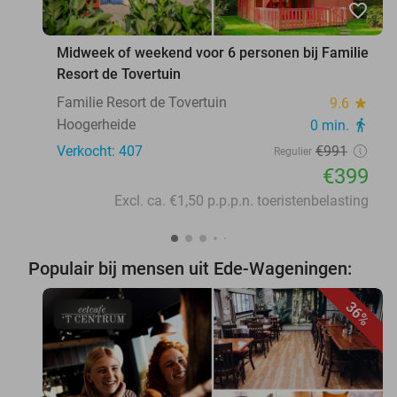
favorite_border
Midweek of weekend voor 6 personen bij Familie
Resort de Tovertuin
Familie Resort de Tovertuin
9.6
star
Hoogerheide
0 min.
directions_walk
Verkocht: 407
€991
Regulier
€399
Excl. ca. €1,50 p.p.p.n. toeristenbelasting
Populair bij mensen uit Ede-Wageningen:
36%