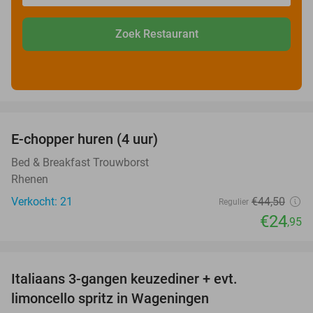
Zoek Restaurant
favorite_border
E-chopper huren (4 uur)
44%
Bed & Breakfast Trouwborst
Rhenen
Verkocht: 21
€44
,50
Regulier
€24
,95
favorite_border
Italiaans 3-gangen keuzediner + evt.
28%
limoncello spritz in Wageningen