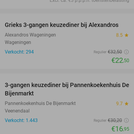
Excl. ca. €3 p.p.p.n. toeristenbelasting
favorite_border
Grieks 3-gangen keuzediner bij Alexandros
31%
Alexandros Wageningen
8.5
star
Wageningen
Verkocht: 294
€32
,50
Regulier
€22
,50
favorite_border
3-gangen keuzediner bij Pannenkoekenhuis De
44%
Bijenmarkt
Pannenkoekenhuis De Bijenmarkt
9.7
star
Veenendaal
Verkocht: 1.443
€30
,20
Regulier
€16
,95