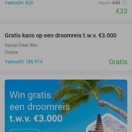
Verkocht: 620
€43
Regulier
€33
favorite_border
Gratis kans op een droomreis t.w.v. €3.000
Social Deal Win
Online
Gratis
Verkocht: 186.914
Win gratis
een droomreis
t.w.v. €3.000