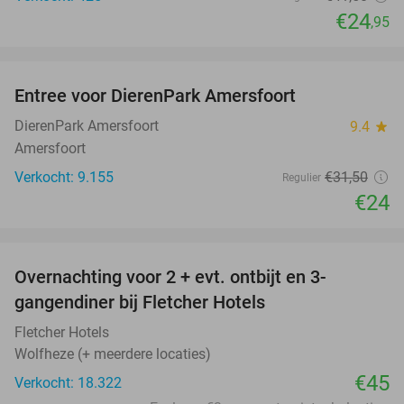
€24
,95
favorite_border
Entree voor DierenPark Amersfoort
24%
DierenPark Amersfoort
9.4
star
Amersfoort
Verkocht: 9.155
€31
,50
Regulier
€24
favorite_border
Overnachting voor 2 + evt. ontbijt en 3-
gangendiner bij Fletcher Hotels
Fletcher Hotels
Wolfheze (+ meerdere locaties)
€45
Verkocht: 18.322