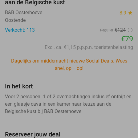
aan de Belgische kust
B&B Oesterhoeve
8.9
star
Oostende
Verkocht: 113
€124
Regulier
€79
Excl. ca. €1,15 p.p.p.n. toeristenbelasting
Dagelijks om middernacht nieuwe Social Deals. Wees
snel, op = op!
In het kort
Voor 2 personen: 1 of 2 overnachtingen inclusief ontbijt en
een glaasje cava in een kamer naar keuze aan de
Belgische kust bij B&B Oesterhoeve
Reserveer jouw deal