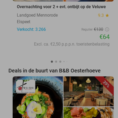
Overnachting voor 2 + evt. ontbijt op de Veluwe
Landgoed Mennorode
9.3
star
Elspeet
Verkocht: 3.266
€130
Regulier
€64
Excl. ca. €2,50 p.p.p.n. toeristenbelasting
Deals in de buurt van B&B Oesterhoeve
39%