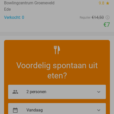
Bowlingcentrum Groeneveld
9.8
star
Ede
Verkocht: 0
€14
,50
Regulier
€7
Voordelig spontaan uit
eten?