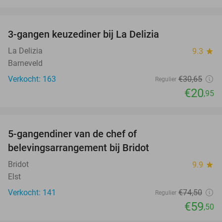
favorite_border
3-gangen keuzediner bij La Delizia
32%
La Delizia
9.3
star
Barneveld
Verkocht: 163
€30
,65
Regulier
€20
,95
favorite_border
5-gangendiner van de chef of
20%
belevingsarrangement bij Bridot
Bridot
9.9
star
Elst
Verkocht: 141
€74
,50
Regulier
€59
,50