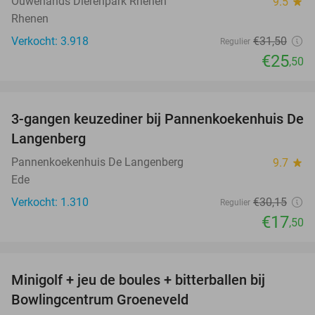
Ouwehands Dierenpark Rhenen
9.5
star
Rhenen
Verkocht: 3.918
€31
,50
Regulier
€25
,50
favorite_border
3-gangen keuzediner bij Pannenkoekenhuis De
42%
Langenberg
Pannenkoekenhuis De Langenberg
9.7
star
Ede
Verkocht: 1.310
€30
,15
Regulier
€17
,50
favorite_border
Minigolf + jeu de boules + bitterballen bij
52%
NEW
Bowlingcentrum Groeneveld
TODAY