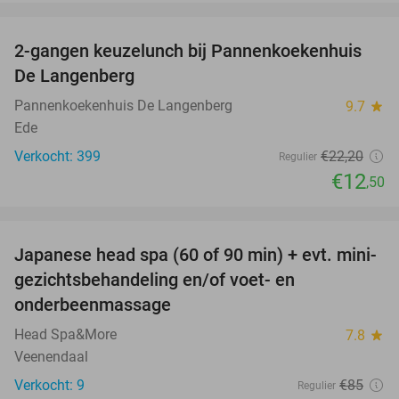
favorite_border
2-gangen keuzelunch bij Pannenkoekenhuis
44%
De Langenberg
Pannenkoekenhuis De Langenberg
9.7
star
Ede
Verkocht: 399
€22
,20
Regulier
€12
,50
favorite_border
Japanese head spa (60 of 90 min) + evt. mini-
41%
gezichtsbehandeling en/of voet- en
onderbeenmassage
Head Spa&More
7.8
star
Veenendaal
Verkocht: 9
€85
Regulier