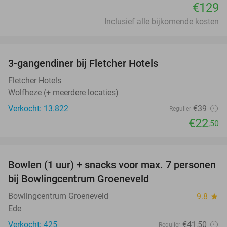
€129
Inclusief alle bijkomende kosten
favorite_border
3-gangendiner bij Fletcher Hotels
42%
Fletcher Hotels
Wolfheze (+ meerdere locaties)
Verkocht: 13.822
€39
Regulier
€22
,50
favorite_border
Bowlen (1 uur) + snacks voor max. 7 personen
40%
bij Bowlingcentrum Groeneveld
Bowlingcentrum Groeneveld
9.8
star
Ede
Verkocht: 425
€41
,50
Regulier