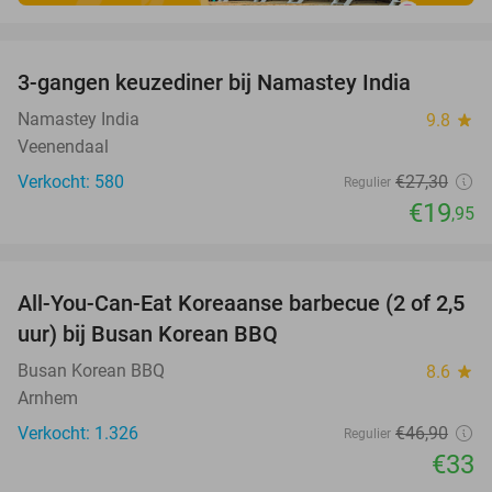
favorite_border
3-gangen keuzediner bij Namastey India
27%
Namastey India
9.8
star
Veenendaal
Verkocht: 580
€27
,30
Regulier
€19
,95
favorite_border
All-You-Can-Eat Koreaanse barbecue (2 of 2,5
30%
uur) bij Busan Korean BBQ
Busan Korean BBQ
8.6
star
Arnhem
Verkocht: 1.326
€46
,90
Regulier
€33