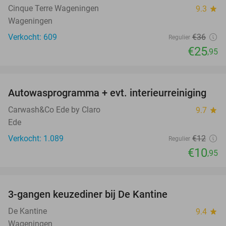
Cinque Terre Wageningen
9.3
star
Wageningen
Verkocht: 609
€36
Regulier
€25
,95
favorite_border
Autowasprogramma + evt. interieurreiniging
9%
Carwash&Co Ede by Claro
9.7
star
Ede
Verkocht: 1.089
€12
Regulier
€10
,95
favorite_border
3-gangen keuzediner bij De Kantine
39%
De Kantine
9.4
star
Wageningen