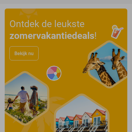
Ontdek de leukste
zomervakantiedeals
!
Bekijk nu