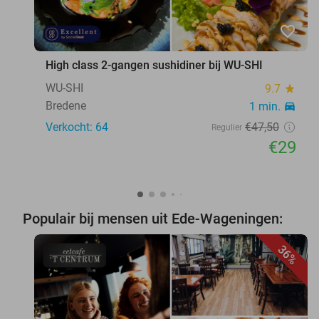
favorite_border
High class 2-gangen sushidiner bij WU-SHI
WU-SHI
9.7
star
Bredene
1 min.
directions_car
Verkocht: 64
€47
,50
Regulier
€29
Populair bij mensen uit Ede-Wageningen:
36%