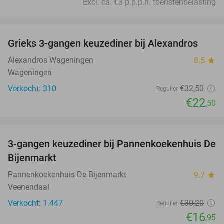
Excl. ca. €3 p.p.p.n. toeristenbelasting
favorite_border
Grieks 3-gangen keuzediner bij Alexandros
31%
Alexandros Wageningen
8.5
star
Wageningen
Verkocht: 310
€32
,50
Regulier
€22
,50
favorite_border
3-gangen keuzediner bij Pannenkoekenhuis De
44%
Bijenmarkt
Pannenkoekenhuis De Bijenmarkt
9.7
star
Veenendaal
Verkocht: 1.447
€30
,20
Regulier
€16
,95