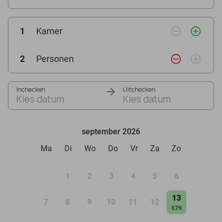
remove_circle_outline
add_circle_outline
1
Kamer
remove_circle_outline
add_circle_outline
2
Personen
Inchecken
Uitchecken
Kies datum
Kies datum
september 2026
Ma
Di
Wo
Do
Vr
Za
Zo
1
2
3
4
5
6
13
7
8
9
10
11
12
€79