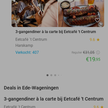
favorite_border
3-gangendiner à la carte bij Eetcafé 't Centrum
Eetcafé ´t Centrum
9.6
star
Harskamp
Verkocht: 407
€31
,05
Regulier
€19
,95
favorite_border
Deals in Ede-Wageningen
3-gangendiner à la carte bij Eetcafé 't Centrum
36%
Eetcafé ´t Centrum
9.6
star