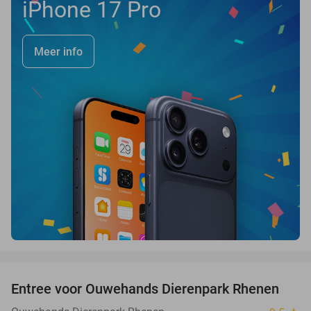
iPhone 17 Pro
Meer info
favorite_border
Entree voor Ouwehands Dierenpark Rhenen
19%