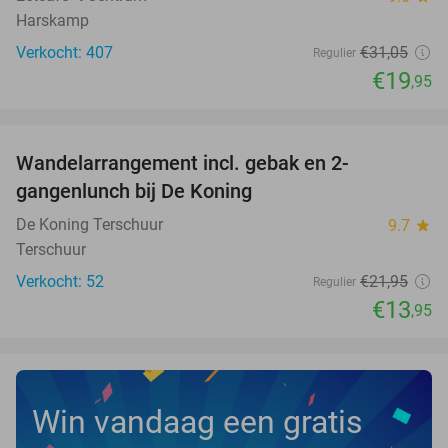
Harskamp
Verkocht: 407
€31
,05
Regulier
€19
,95
favorite_border
Wandelarrangement incl. gebak en 2-
36%
NEW
gangenlunch bij De Koning
TODAY
De Koning Terschuur
9.7
star
Terschuur
Verkocht: 52
€21
,95
Regulier
€13
,95
Win vandaag een gratis