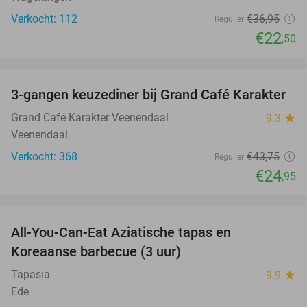
Verkocht: 112
€36
,95
Regulier
€22
,50
favorite_border
3-gangen keuzediner bij Grand Café Karakter
43%
Grand Café Karakter Veenendaal
9.3
star
Veenendaal
Verkocht: 368
€43
,75
Regulier
€24
,95
favorite_border
All-You-Can-Eat Aziatische tapas en
23%
Koreaanse barbecue (3 uur)
Tapasia
9.9
star
Ede