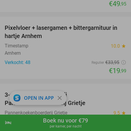
€49
,95
favorite_border
Pixelvloer + lasergamen + bittergarnituur in
41%
hartje Arnhem
Timestamp
10.0
star
Arnhem
Verkocht: 48
€33
,95
Regulier
€19
,99
favorite_border
3-gangen keuzediner bij
30%
close
OPEN IN APP
Pannenkoekenboerderij Grietje
Pannenkoekenboerderij Grietje
9.5
star
Boek nu voor €79
Scherpenzeel
hotel
shopping_cart
Boek nu
navigate_next
per kamer, per nacht
Verkocht: 702
€19
,90
Regulier