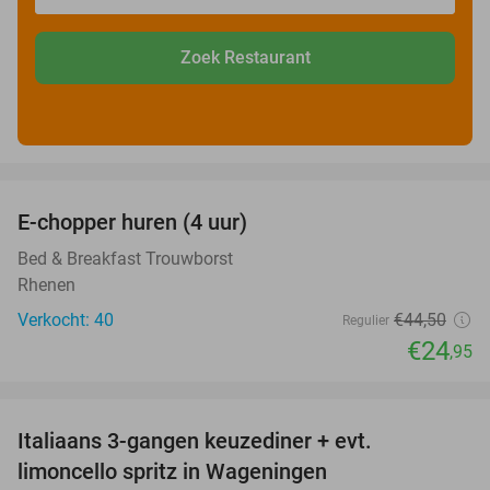
Zoek Restaurant
favorite_border
E-chopper huren (4 uur)
44%
Bed & Breakfast Trouwborst
Rhenen
Verkocht: 40
€44
,50
Regulier
€24
,95
favorite_border
Italiaans 3-gangen keuzediner + evt.
28%
limoncello spritz in Wageningen