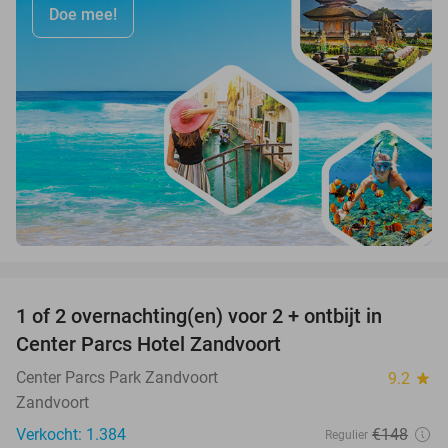
Doe mee!
favorite_border
1 of 2 overnachting(en) voor 2 + ontbijt in
13%
Center Parcs Hotel Zandvoort
Center Parcs Park Zandvoort
9.2
star
Zandvoort
Verkocht: 1.384
€148
Regulier