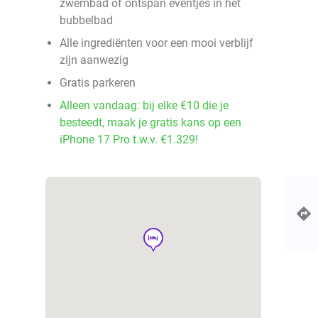
zwembad of ontspan eventjes in het
bubbelbad
Alle ingrediënten voor een mooi verblijf
zijn aanwezig
Gratis parkeren
Alleen vandaag: bij elke €10 die je
besteedt, maak je gratis kans op een
iPhone 17 Pro t.w.v. €1.329!
hotel