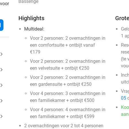
Bassenge
 voor
Highlights
Grote
l
Multideal:
Gel
1 a
Voor 2 personen: 2 overnachtingen in
een comfortsuite + ontbijt vanaf
Res
€179
rese
ard_arrow_right
(te 
Voor 2 personen: 2 overnachtingen in
vou
een velvetsuite + ontbijt €250
ard_arrow_right
Inc
Voor 2 personen: 2 overnachtingen in
uit
een gardensuite + ontbijt €250
ard_arrow_right
Vra
Voor 4 personen: 3 overnachtingen in
05
o
ard_arrow_right
een familiekamer + ontbijt €500
Koo
Voor 4 personen: 4 overnachtingen in
aan
ard_arrow_right
een familiekamer + ontbijt €599
2 overnachtingen voor 2 tot 4 personen