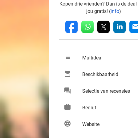
Kopen drie vrienden? Dan is de deal
jou gratis! (
info
)
whatsapp
linkedin
fb
mai
list
keybo
Multideal
date_range
keybo
Beschikbaarheid
chat
keybo
Selectie van recensies
work
keybo
Bedrijf
language
keybo
Website