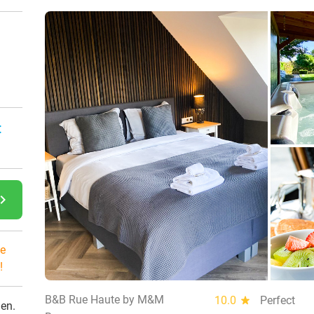
:
gate_next
e
!
B&B Rue Haute by M&M
10.0
star
Perfect
den.