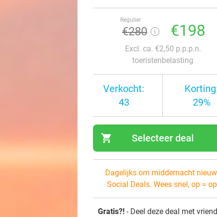
Regulier
€198
€280
Excl. ca. €2,50 p.p.p.n.
toeristenbelasting
Verkocht:
Korting
43
29%
shopping_cart
Selecteer deal
navi
Dagelijks om middernacht nieuw
Social Deals. Wees snel, op = op
Gratis?!
- Deel deze deal met vrien