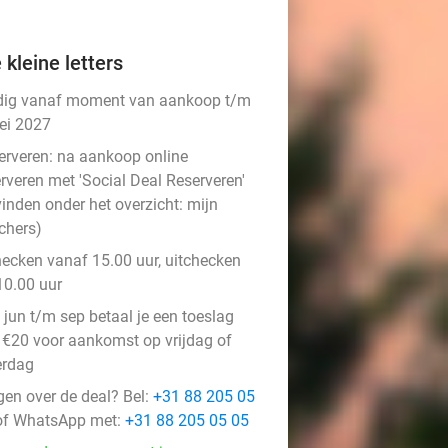
 kleine letters
dig vanaf moment van aankoop t/m
ei 2027
erveren:
na aankoop online
rveren met 'Social Deal Reserveren'
vinden onder het overzicht:
mijn
chers
)
hecken vanaf 15.00 uur, uitchecken
10.00 uur
 jun t/m sep betaal je een toeslag
 €20 voor aankomst op vrijdag of
erdag
gen over de deal? Bel:
+31 88 205 05
f WhatsApp met:
+31 88 205 05 05