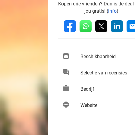
Kopen drie vrienden? Dan is de deal
jou gratis! (
info
)
whatsapp
linkedin
fb
mai
date_range
keybo
Beschikbaarheid
chat
keybo
Selectie van recensies
work
keybo
Bedrijf
language
keybo
Website