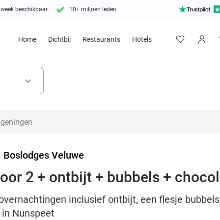
 week beschikbaar
10+ miljoen leden
Home
Dichtbij
Restaurants
Hotels
keyboard_arrow_down
>
Boslodges Veluwe
or 2 + ontbijt + bubbels + chocol
overnachtingen inclusief ontbijt, een flesje bubbels
e in Nunspeet