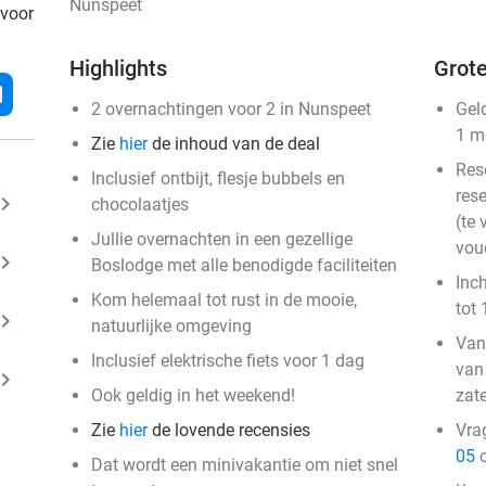
Nunspeet
 voor
Highlights
Grote
l
2 overnachtingen voor 2 in Nunspeet
Gel
1 m
Zie
hier
de inhoud van de deal
Res
Inclusief ontbijt, flesje bubbels en
rese
ard_arrow_right
chocolaatjes
(te 
Jullie overnachten in een gezellige
vou
ard_arrow_right
Boslodge met alle benodigde faciliteiten
Inc
Kom helemaal tot rust in de mooie,
tot 
ard_arrow_right
natuurlijke omgeving
Van
Inclusief elektrische fiets voor 1 dag
van
ard_arrow_right
Ook geldig in het weekend!
zat
Zie
hier
de lovende recensies
Vra
05
o
Dat wordt een minivakantie om niet snel