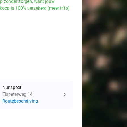
p zonder zorgen, want jouw
koop is 100% verzekerd (meer info)
Nunspeet
Elspeterweg 14
Routebeschrijving