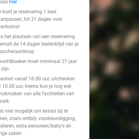
deze
hier
e kunt je reservering 1 keer
anpassen, tot 21 dagen voor
aankomst
a het plaatsen van een reservering
ervalt de 14 dagen bedenktijd van je
voucheraankoop
hoofdboeker moet minimaal 21 jaar
zijn
hecken vanaf 16.00 uur, uitchecken
 10.00 uur, hierna kun je nog wel
ruikmaken van alle faciliteiten van
 park
is niet mogelijk om extra's bij te
en, zoals ontbijt, voorkeursligging,
sdieren, extra personen/baby's en
rige zaken