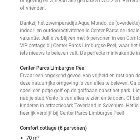
omgeving en zijn van alle gemakken voorzien. Perfect v
of vrienden.
Dankzij het zwemparadijs Aqua Mundo, de (overdekte)
indoor- en outdooractiviteiten is Center Parcs de ideale
vakantie. Jullie verblijven met 6 personen in een Comf
VIP cottage bij Center Parcs Limburgse Peel, waar het he
iets nieuws te beleven valt. Dé perfecte minivakantie in
Center Parcs Limburgse Peel
Ervaar een ongekend gevoel van vrijheid en rust aan d
deze natuurrijke omgeving is van alles te beleven. Ga b
speel een potje golf op de golfbaan naast het park. Lie
nabije stad Venlo is van alles te zien én te doen. Of be
kinderen in attractiepark Toverland in Sevenum. Het is
heerlijk verblijf bij Center Parcs Limburgse Peel!
Comfort cottage (6 personen)
70 m²