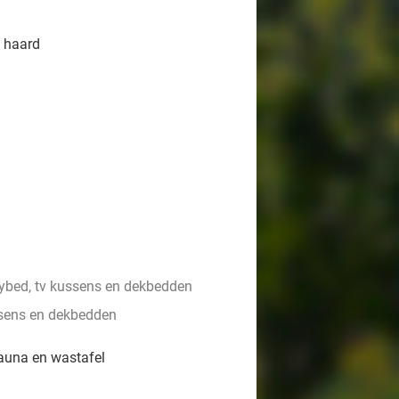
 haard
bed, tv kussens en dekbedden
sens en dekbedden
auna en wastafel