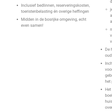
Inclusief bedlinnen, reserveringskosten,
j
toeristenbelasting én overige heffingen
a
Midden in de bosrijke omgeving, echt
even samen!
n
v
De 
oud 
Inc
voor
geb
het
Het 
boek
hui
ove