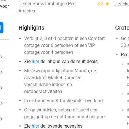
Center Parcs Limburgse Peel
8.8
star
Uitstek
 voor
America
l
Highlights
Grote
Verblijf 2, 3 of 4 nachten in een Comfort
Gel
cottage voor 6 personen of een VIP
30 
cottage voor 4 personen
Res
ard_arrow_right
Zie
hier
de inhoud van de multideals
r
Met zwemparadijs Aqua Mundo, de
t
ard_arrow_right
(overdekte) Market Dome en
R
verschillende indoor- en
o
ard_arrow_right
outdooractiviteiten
h
In de buurt van Attractiepark Toverland
m
ard_arrow_right
Of ga wandelen, fietsen of speel een
d
potje golf op de golfbaan naast het park
a
ard_arrow_right
P
Zie
hier
de lovende recensies