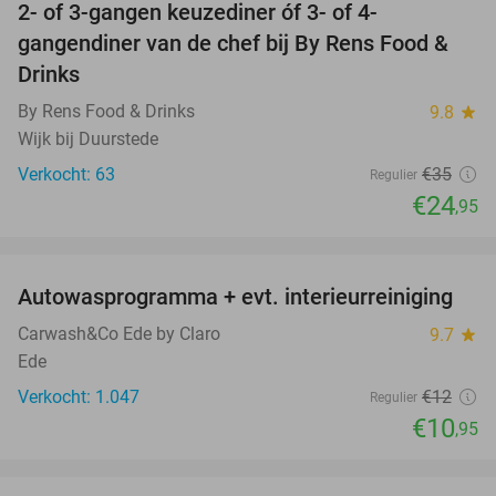
2- of 3-gangen keuzediner óf 3- of 4-
29%
gangendiner van de chef bij By Rens Food &
Drinks
By Rens Food & Drinks
9.8
star
Wijk bij Duurstede
Verkocht: 63
€35
Regulier
€24
,95
favorite_border
Autowasprogramma + evt. interieurreiniging
9%
Carwash&Co Ede by Claro
9.7
star
Ede
Verkocht: 1.047
€12
Regulier
€10
,95
favorite_border