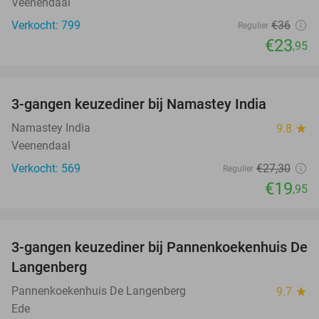
Veenendaal
Verkocht: 799
€36
Regulier
€23
,95
favorite_border
3-gangen keuzediner bij Namastey India
27%
Namastey India
9.8
star
Veenendaal
Verkocht: 569
€27
,30
Regulier
€19
,95
favorite_border
3-gangen keuzediner bij Pannenkoekenhuis De
42%
Langenberg
Pannenkoekenhuis De Langenberg
9.7
star
Ede