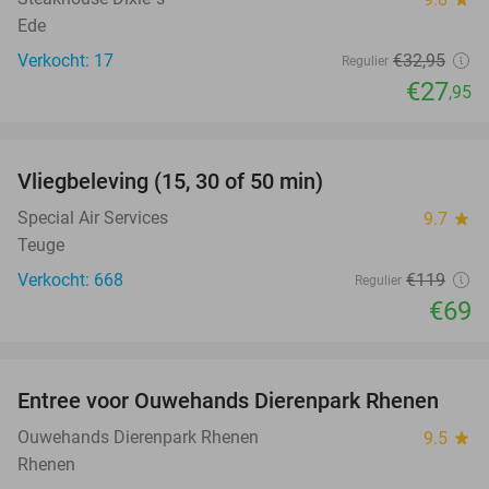
Ede
Verkocht: 17
€32
,95
Regulier
€27
,95
favorite_border
Vliegbeleving (15, 30 of 50 min)
42%
NEW
TODAY
Special Air Services
9.7
star
Teuge
Verkocht: 668
€119
Regulier
€69
favorite_border
Entree voor Ouwehands Dierenpark Rhenen
19%
Ouwehands Dierenpark Rhenen
9.5
star
Rhenen