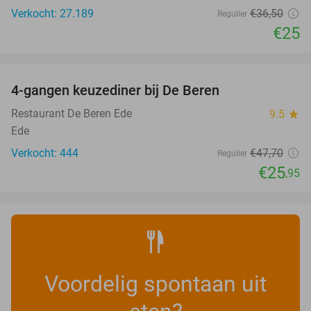
Verkocht: 27.189
€36
,50
Regulier
€25
favorite_border
4-gangen keuzediner bij De Beren
46%
Restaurant De Beren Ede
9.5
star
Ede
Verkocht: 444
€47
,70
Regulier
€25
,95
Voordelig spontaan uit