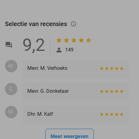
Selectie van recensies
info_outlined
9,2
149
M.
Mevr. M. Verhoeks
G.
Mevr. G. Donkelaar
M.
Dhr. M. Kalf
Meer weergeven