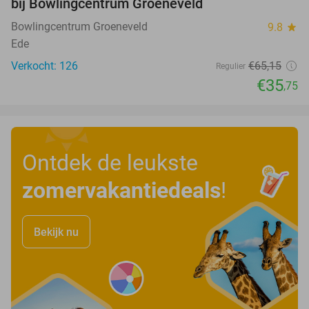
bij Bowlingcentrum Groeneveld
Bowlingcentrum Groeneveld
9.8
star
Ede
Verkocht: 126
€65
,15
Regulier
€35
,75
Ontdek de leukste
zomervakantiedeals
!
Bekijk nu