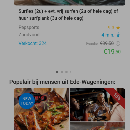
Surfles (2u) + evt. vrij surfen (2u of hele dag) of
huur surfplank (3u of hele dag)
Pepsports
9.3
star
Zandvoort
4 min.
directions_walk
Verkocht: 324
€39
,50
Regulier
€19
,50
Populair bij mensen uit Ede-Wageningen:
15%
NEW
TODAY