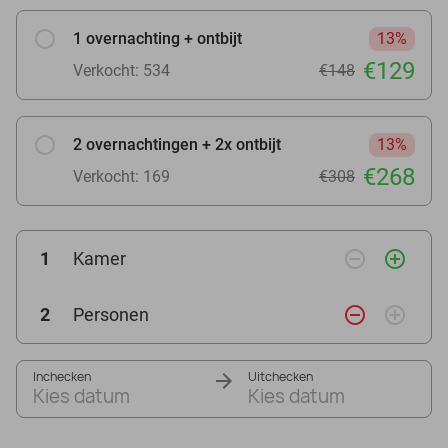
1 overnachting + ontbijt
13%
€129
Verkocht: 534
€148
2 overnachtingen + 2x ontbijt
13%
€268
Verkocht: 169
€308
remove_circle_outline
add_circle_outline
1
Kamer
remove_circle_outline
add_circle_outline
2
Personen
Inchecken
Uitchecken
Kies datum
Kies datum