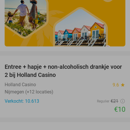
favorite_border
Entree + hapje + non-alcoholisch drankje voor
52%
2 bij Holland Casino
Holland Casino
9.6
star
Nijmegen (+12 locaties)
Verkocht: 10.613
€21
Regulier
€10
favorite_border