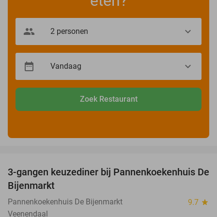
eten?
Zoek Restaurant
favorite_border
3-gangen keuzediner bij Pannenkoekenhuis De
44%
Bijenmarkt
Pannenkoekenhuis De Bijenmarkt
9.7
star
Veenendaal