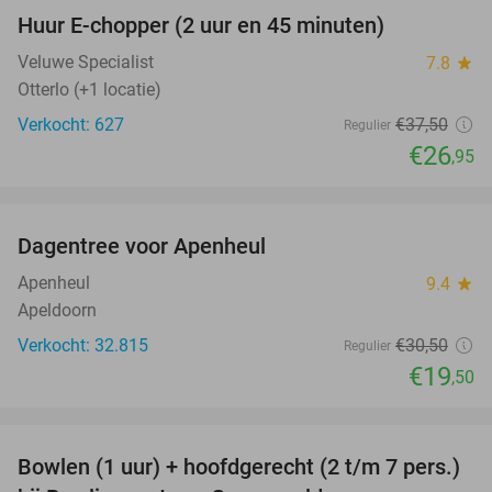
Huur E-chopper (2 uur en 45 minuten)
28%
Veluwe Specialist
7.8
star
Otterlo (+1 locatie)
Verkocht: 627
€37
,50
Regulier
€26
,95
favorite_border
Dagentree voor Apenheul
36%
Apenheul
9.4
star
Apeldoorn
Verkocht: 32.815
€30
,50
Regulier
€19
,50
favorite_border
Bowlen (1 uur) + hoofdgerecht (2 t/m 7 pers.)
45%