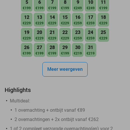
5
6
7
8
9
10
11
€199
€199
€199
€199
€249
€249
€199
12
13
14
15
16
17
18
€229
€229
€229
€229
€259
€259
€229
19
20
21
22
23
24
25
€229
€229
€229
€229
€259
€259
€229
26
27
28
29
30
31
€199
€199
€199
€199
€219
€219
Meer weergeven
Highlights
Multideal:
1 overnachting + ontbijt vanaf €89
2 overnachtingen + 2x ontbijt vanaf €262
1 of 2 compleet verzorgde overnachting(en) voor 2