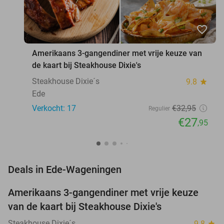
favorite_border
Amerikaans 3-gangendiner met vrije keuze van
de kaart bij Steakhouse Dixie's
Steakhouse Dixie´s
9.8
star
Ede
Verkocht: 17
€32
,95
Regulier
€27
,95
favorite_border
Deals in Ede-Wageningen
Amerikaans 3-gangendiner met vrije keuze
15%
NEW
van de kaart bij Steakhouse Dixie's
TODAY
Steakhouse Dixie´s
9.8
star