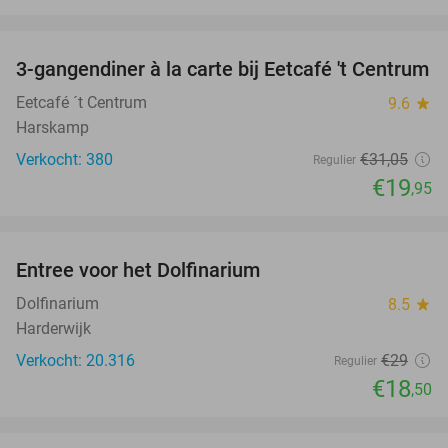
favorite_border
3-gangendiner à la carte bij Eetcafé 't Centrum
36%
Eetcafé ´t Centrum
9.6
star
Harskamp
Verkocht: 380
€31
,05
Regulier
€19
,95
favorite_border
Entree voor het Dolfinarium
36%
Dolfinarium
8.5
star
Harderwijk
Verkocht: 20.316
€29
Regulier
€18
,50
favorite_border