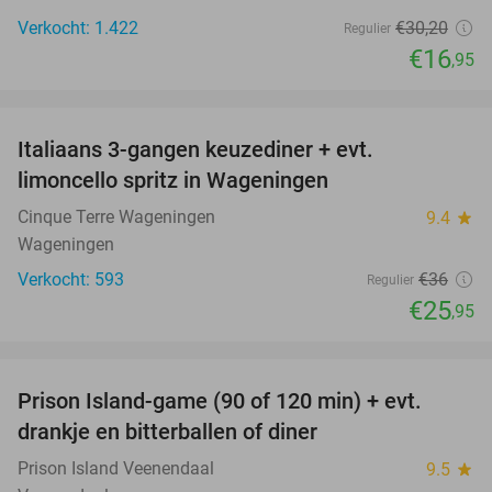
Verkocht: 1.422
€30
,20
Regulier
€16
,95
favorite_border
Italiaans 3-gangen keuzediner + evt.
28%
limoncello spritz in Wageningen
Cinque Terre Wageningen
9.4
star
Wageningen
Verkocht: 593
€36
Regulier
€25
,95
favorite_border
Prison Island-game (90 of 120 min) + evt.
33%
drankje en bitterballen of diner
Prison Island Veenendaal
9.5
star