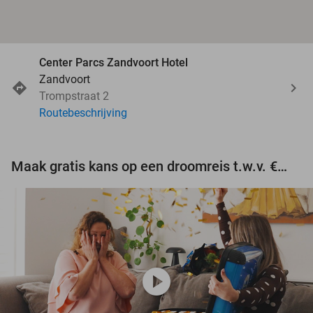
Center Parcs Zandvoort Hotel
Zandvoort
Trompstraat 2
Routebeschrijving
Maak gratis kans op een droomreis t.w.v. €3.000!
play_circle