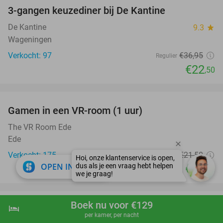
3-gangen keuzediner bij De Kantine
39%
De Kantine
9.3
star
Wageningen
Verkocht: 97
€36
,95
Regulier
€22
,50
favorite_border
Gamen in een VR-room (1 uur)
19%
The VR Room Ede
Ede
Verkocht: 175
€21
,50
Regulier
close
OPEN IN APP
€17
,50
favorite_border
Boek nu voor €129
hotel
shopping_cart
Boek nu
navigate_next
Huur fatbike, retrobike of e-chopper (3 uur) +
35%
per kamer, per nacht