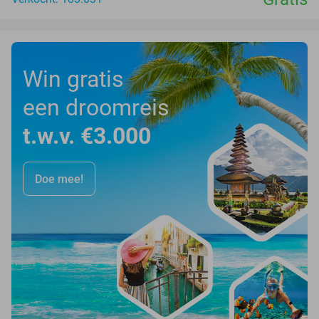
Win gratis
een droomreis
t.w.v. €3.000
Doe mee!