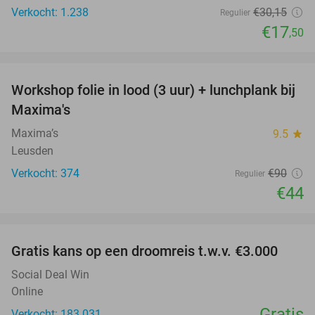
Verkocht: 1.238
€30
,15
Regulier
€17
,50
favorite_border
Workshop folie in lood (3 uur) + lunchplank bij
51%
Maxima's
Maxima’s
9.5
star
Leusden
Verkocht: 374
€90
Regulier
€44
favorite_border
Gratis kans op een droomreis t.w.v. €3.000
Social Deal Win
Online
Gratis
Verkocht: 183.031