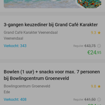
favorite_border
3-gangen keuzediner bij Grand Café Karakter
43%
Grand Café Karakter Veenendaal
9.3
star
Veenendaal
Verkocht: 343
€43
,75
Regulier
€24
,95
favorite_border
Bowlen (1 uur) + snacks voor max. 7 personen
40%
bij Bowlingcentrum Groeneveld
Bowlingcentrum Groeneveld
9.8
star
Ede
Verkocht: 408
€41
,50
Regulier