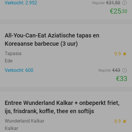
Verkocht: 2.952
€31
,50
Regulier
€25
,50
favorite_border
All-You-Can-Eat Aziatische tapas en
23%
Koreaanse barbecue (3 uur)
Tapasia
9.9
star
Ede
Verkocht: 600
€43
Regulier
€33
favorite_border
Entree Wunderland Kalkar + onbeperkt friet,
32%
ijs, frisdrank, koffie, thee en softijs
Wunderland Kalkar
8.9
star
Kalkar