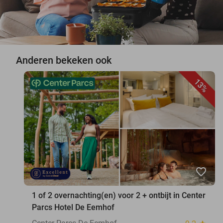
Anderen bekeken ook
13%
favorite_border
1 of 2 overnachting(en) voor 2 + ontbijt in Center
Parcs Hotel De Eemhof