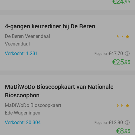
€24
,95
favorite_border
4-gangen keuzediner bij De Beren
46%
De Beren Veenendaal
9.7
star
Veenendaal
Verkocht: 1.231
€47
,70
Regulier
€25
,95
favorite_border
MaDiWoDo Bioscoopkaart van Nationale
31%
Bioscoopbon
MaDiWoDo Bioscoopkaart
8.8
star
Ede-Wageningen
Verkocht: 20.304
€12
,90
Regulier
€8
,95