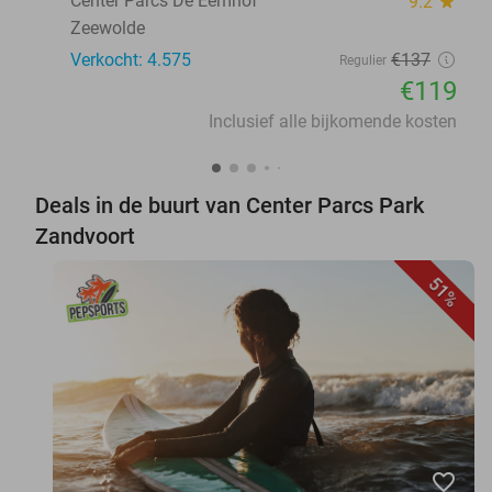
Center Parcs De Eemhof
9.2
star
Zeewolde
Verkocht: 4.575
€137
Regulier
€119
Inclusief alle bijkomende kosten
Deals in de buurt van Center Parcs Park
Zandvoort
51%
favorite_border