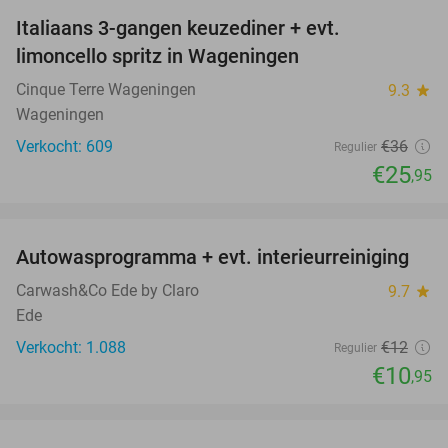
Italiaans 3-gangen keuzediner + evt.
28%
limoncello spritz in Wageningen
Cinque Terre Wageningen
9.3
star
Wageningen
Verkocht: 609
€36
Regulier
€25
,95
favorite_border
Autowasprogramma + evt. interieurreiniging
9%
Carwash&Co Ede by Claro
9.7
star
Ede
Verkocht: 1.088
€12
Regulier
€10
,95
favorite_border