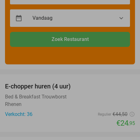
Zoek Restaurant
favorite_border
E-chopper huren (4 uur)
44%
Bed & Breakfast Trouwborst
Rhenen
Verkocht: 36
€44
,50
Regulier
€24
,95
favorite_border