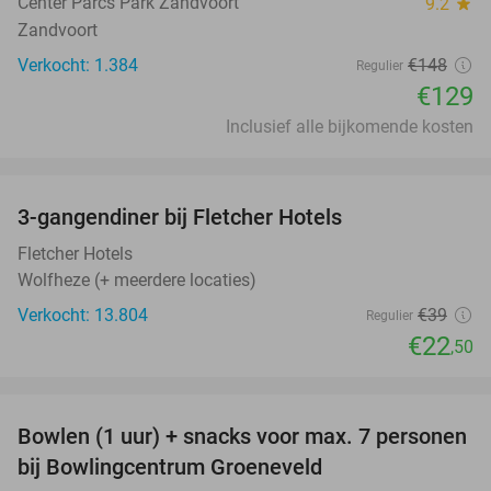
Center Parcs Park Zandvoort
9.2
star
Zandvoort
Verkocht: 1.384
€148
Regulier
€129
Inclusief alle bijkomende kosten
favorite_border
3-gangendiner bij Fletcher Hotels
42%
Fletcher Hotels
Wolfheze (+ meerdere locaties)
Verkocht: 13.804
€39
Regulier
€22
,50
favorite_border
Bowlen (1 uur) + snacks voor max. 7 personen
40%
bij Bowlingcentrum Groeneveld