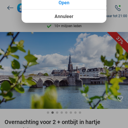
Open
7 dagen per week beschikbaar
Annuleer
Bereikbaar tot 21:00
10+ miljoen leden
9,4
op basis van
206.226 reviews
37%
Ontdek 15.000+ deals
7 dagen per week beschikbaar
10+ miljoen leden
favorite_border
Overnachting voor 2 + ontbijt in hartje