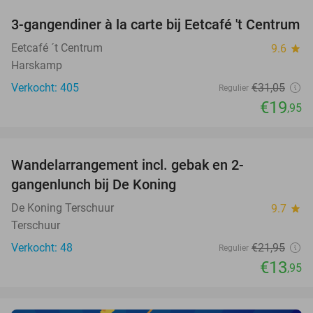
3-gangendiner à la carte bij Eetcafé 't Centrum
36%
Eetcafé ´t Centrum
9.6
star
Harskamp
Verkocht: 405
€31
,05
Regulier
€19
,95
favorite_border
Wandelarrangement incl. gebak en 2-
36%
NEW
gangenlunch bij De Koning
TODAY
De Koning Terschuur
9.7
star
Terschuur
Verkocht: 48
€21
,95
Regulier
€13
,95