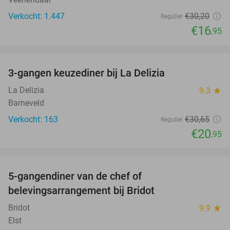
Verkocht: 1.447
€30
,20
Regulier
€16
,95
favorite_border
3-gangen keuzediner bij La Delizia
32%
La Delizia
9.3
star
Barneveld
Verkocht: 163
€30
,65
Regulier
€20
,95
favorite_border
5-gangendiner van de chef of
20%
belevingsarrangement bij Bridot
Bridot
9.9
star
Elst