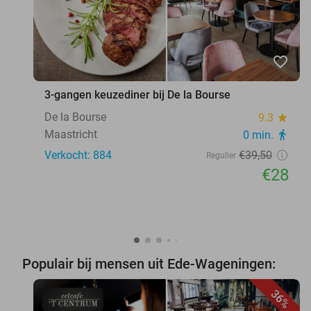
favorite_border
3-gangen keuzediner bij De la Bourse
De la Bourse
9.3
star
Maastricht
0 min.
directions_walk
Verkocht: 884
€39
,50
Regulier
€28
Populair bij mensen uit Ede-Wageningen:
36%