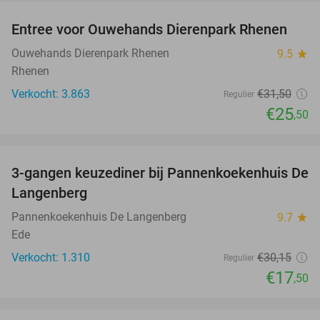
Entree voor Ouwehands Dierenpark Rhenen
19%
Ouwehands Dierenpark Rhenen
9.5
star
Rhenen
Verkocht: 3.863
€31
,50
Regulier
€25
,50
favorite_border
3-gangen keuzediner bij Pannenkoekenhuis De
42%
Langenberg
Pannenkoekenhuis De Langenberg
9.7
star
Ede
Verkocht: 1.310
€30
,15
Regulier
€17
,50
favorite_border