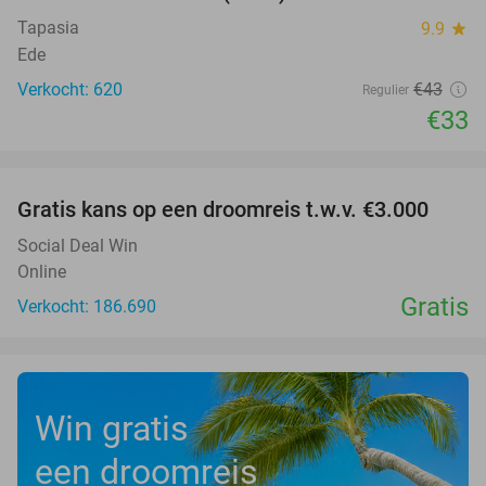
Tapasia
9.9
star
Ede
Verkocht: 620
€43
Regulier
€33
favorite_border
Gratis kans op een droomreis t.w.v. €3.000
Social Deal Win
Online
Gratis
Verkocht: 186.690
Win gratis
een droomreis