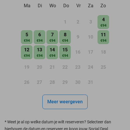
Ma
Di
Wo
Do
Vr
Za
Zo
4
1
2
3
€94
5
6
7
8
11
9
10
€94
€94
€94
€94
€94
12
13
14
15
16
17
18
€94
€94
€94
€94
19
20
21
22
23
24
25
26
27
28
29
30
31
Meer weergeven
*
Weet je al op welke datum je wilt reserveren? Selecteer dan
hierboven de datum en reserveer en koop jouw Social Deal