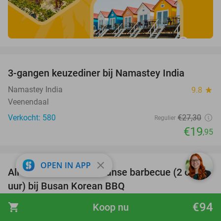
favorite_border
3-gangen keuzediner bij Namastey India
27%
Namastey India
9.8
star
Veenendaal
Verkocht: 580
€27
,30
Regulier
€19
,95
favorite_border
close
OPEN IN APP
All-You-Can-Eat Koreaanse barbecue (2 of 2,5
30%
uur) bij Busan Korean BBQ
Busan Korean BBQ
8.6
star
€94
shopping_cart
Koop nu
Arnhem