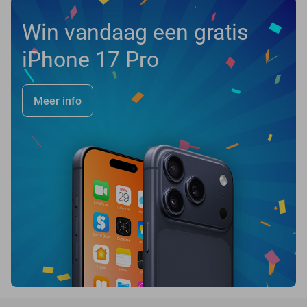
Win vandaag een gratis
iPhone 17 Pro
Meer info
favorite_border