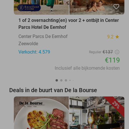
favorite_border
1 of 2 overnachting(en) voor 2 + ontbijt in Center
Parcs Hotel De Eemhof
Center Parcs De Eemhof
9.2
star
Zeewolde
Verkocht: 4.579
€137
Regulier
€119
Inclusief alle bijkomende kosten
Deals in de buurt van De la Bourse
29%