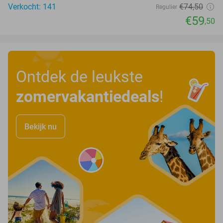
Verkocht: 141
€74
,50
Regulier
€59
,50
Ontdek de leukste
zomervakantiedeals
!
Bekijk nu