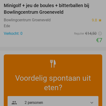
Minigolf + jeu de boules + bitterballen bij
52%
NEW
Bowlingcentrum Groeneveld
TODAY
Bowlingcentrum Groeneveld
9.8
star
Ede
Verkocht: 0
€14
,50
Regulier
€7
Voordelig spontaan uit
eten?