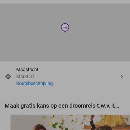
hotel
Maastricht
Markt 37
Routebeschrijving
Maak gratis kans op een droomreis t.w.v. €3.000!