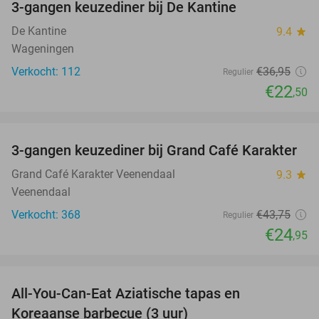
3-gangen keuzediner bij De Kantine
39%
De Kantine
9.4
star
Wageningen
Verkocht: 112
€36
,95
Regulier
€22
,50
favorite_border
3-gangen keuzediner bij Grand Café Karakter
43%
Grand Café Karakter Veenendaal
9.3
star
Veenendaal
Verkocht: 368
€43
,75
Regulier
€24
,95
favorite_border
All-You-Can-Eat Aziatische tapas en
23%
Koreaanse barbecue (3 uur)