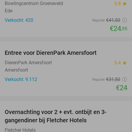
Bowlingcentrum Groeneveld
9.8
star
Ede
Verkocht: 420
€41
,50
Regulier
€24
,95
favorite_border
Entree voor DierenPark Amersfoort
24%
DierenPark Amersfoort
9.4
star
Amersfoort
Verkocht: 9.112
€31
,50
Regulier
€24
favorite_border
Overnachting voor 2 + evt. ontbijt en 3-
gangendiner bij Fletcher Hotels
Fletcher Hotels