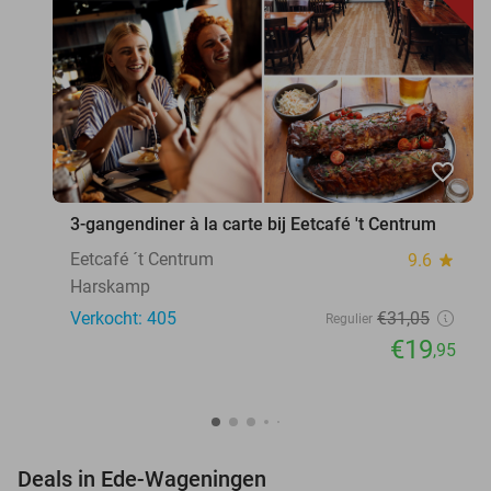
favorite_border
3-gangendiner à la carte bij Eetcafé 't Centrum
Eetcafé ´t Centrum
9.6
star
Harskamp
Verkocht: 405
€31
,05
Regulier
€19
,95
favorite_border
Deals in Ede-Wageningen