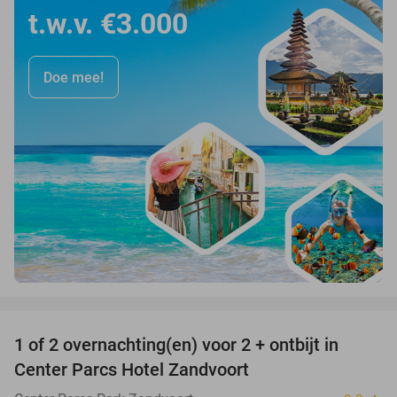
t.w.v. €3.000
Doe mee!
favorite_border
1 of 2 overnachting(en) voor 2 + ontbijt in
13%
Center Parcs Hotel Zandvoort