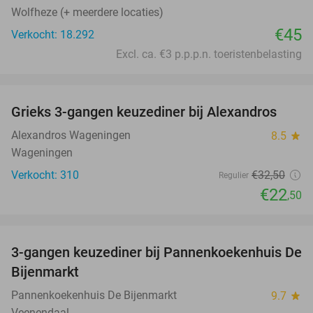
Wolfheze (+ meerdere locaties)
€45
Verkocht: 18.292
Excl. ca. €3 p.p.p.n. toeristenbelasting
favorite_border
Grieks 3-gangen keuzediner bij Alexandros
31%
Alexandros Wageningen
8.5
star
Wageningen
Verkocht: 310
€32
,50
Regulier
€22
,50
favorite_border
3-gangen keuzediner bij Pannenkoekenhuis De
44%
Bijenmarkt
Pannenkoekenhuis De Bijenmarkt
9.7
star
Veenendaal