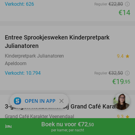
Verkocht: 626
€22
,80
Regulier
€14
favorite_border
Entree Sprookjesweken Kinderpretpark
39%
Julianatoren
Kinderpretpark Julianatoren
9.4
star
Apeldoorn
Verkocht: 10.794
€32
,50
Regulier
€19
,95
favorite_border
close
OPEN IN APP
3-gangen keuzediner bij Grand Café Karakter
43%
Grand Café Karakter Veenendaal
9.3
star
Boek nu voor €72
Veenendaal
,50
hotel
shopping_cart
Boek nu
navigate_next
per kamer, per nacht
Verkocht: 351
€43
,75
Regulier