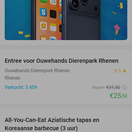
favorite_border
Entree voor Ouwehands Dierenpark Rhenen
19%
Ouwehands Dierenpark Rhenen
9.5
star
Rhenen
Verkocht: 3.459
€31
,50
Regulier
€25
,50
favorite_border
All-You-Can-Eat Aziatische tapas en
23%
Koreaanse barbecue (3 uur)