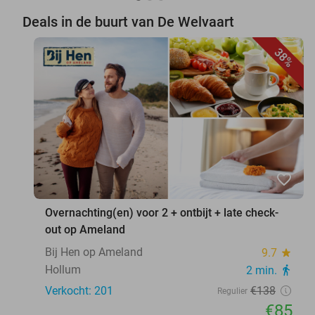
Deals in de buurt van De Welvaart
38%
favorite_border
Overnachting(en) voor 2 + ontbijt + late check-
out op Ameland
Bij Hen op Ameland
9.7
star
Hollum
2 min.
directions_walk
Verkocht: 201
€138
Regulier
€85