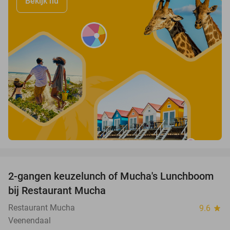
Bekijk nu
favorite_border
2-gangen keuzelunch of Mucha's Lunchboom
39%
bij Restaurant Mucha
Restaurant Mucha
9.6
star
Veenendaal