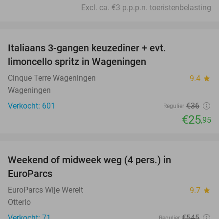
Excl. ca. €3 p.p.p.n. toeristenbelasting
favorite_border
Italiaans 3-gangen keuzediner + evt.
28%
limoncello spritz in Wageningen
Cinque Terre Wageningen
9.4
star
Wageningen
Verkocht: 601
€36
Regulier
€25
,95
favorite_border
Weekend of midweek weg (4 pers.) in
51%
EuroParcs
EuroParcs Wije Werelt
9.7
star
Otterlo
Verkocht: 71
€545
Regulier