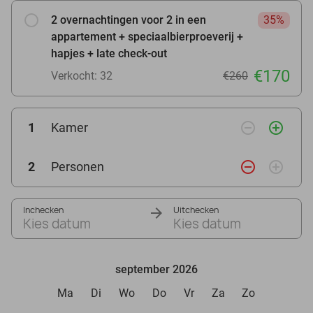
2 overnachtingen voor 2 in een
35%
appartement + speciaalbierproeverij +
hapjes + late check-out
€170
Verkocht: 32
€260
remove_circle_outline
add_circle_outline
1
Kamer
remove_circle_outline
add_circle_outline
2
Personen
Inchecken
Uitchecken
Kies datum
Kies datum
september 2026
Ma
Di
Wo
Do
Vr
Za
Zo