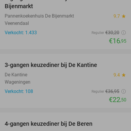
44%
Bijenmarkt
Pannenkoekenhuis De Bijenmarkt
9.7
star
Veenendaal
Verkocht: 1.433
€30
,20
Regulier
€16
,95
favorite_border
3-gangen keuzediner bij De Kantine
39%
De Kantine
9.4
star
Wageningen
Verkocht: 108
€36
,95
Regulier
€22
,50
favorite_border
4-gangen keuzediner bij De Beren
46%