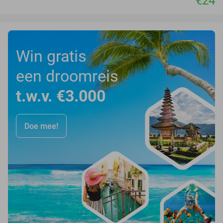
€24
Win gratis
een droomreis
t.w.v. €3.000
Doe mee!