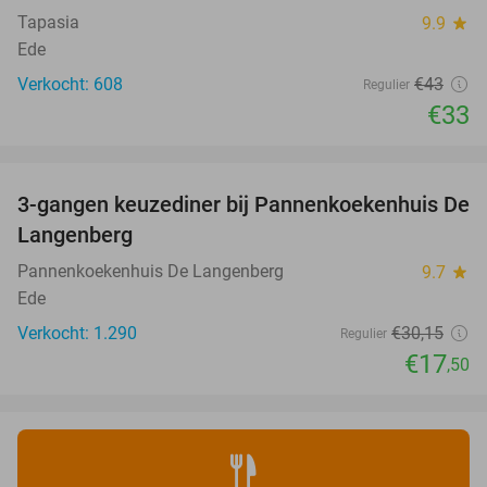
Tapasia
9.9
star
Ede
Verkocht: 608
€43
Regulier
€33
favorite_border
3-gangen keuzediner bij Pannenkoekenhuis De
42%
Langenberg
Pannenkoekenhuis De Langenberg
9.7
star
Ede
Verkocht: 1.290
€30
,15
Regulier
€17
,50