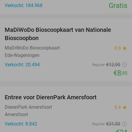
Gratis
Verkocht: 184.968
favorite_border
MaDiWoDo Bioscoopkaart van Nationale
31%
Bioscoopbon
MaDiWoDo Bioscoopkaart
8.8
star
Ede-Wageningen
Verkocht: 20.494
€12
,90
Regulier
€8
,95
favorite_border
Entree voor DierenPark Amersfoort
24%
DierenPark Amersfoort
9.4
star
Amersfoort
Verkocht: 8.842
€31
,50
Regulier