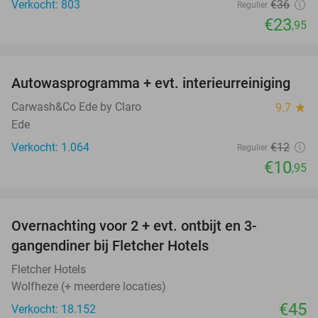
Verkocht: 803
€36
Regulier
€23
,95
favorite_border
Autowasprogramma + evt. interieurreiniging
9%
Carwash&Co Ede by Claro
9.7
star
Ede
Verkocht: 1.064
€12
Regulier
€10
,95
favorite_border
Overnachting voor 2 + evt. ontbijt en 3-
gangendiner bij Fletcher Hotels
Fletcher Hotels
Wolfheze (+ meerdere locaties)
€45
Verkocht: 18.152