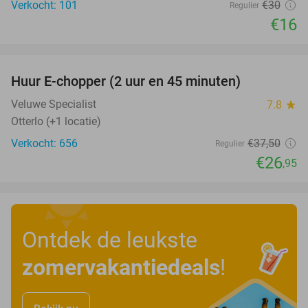
Verkocht: 101
€30
Regulier
€16
favorite_border
Huur E-chopper (2 uur en 45 minuten)
28%
Veluwe Specialist
7.8
star
Otterlo (+1 locatie)
Verkocht: 656
€37
,50
Regulier
€26
,95
Ontdek de leukste
zomervakantiedeals
!