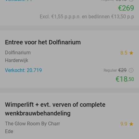
€269
Excl. €1,55 p.p.p.n. en bedlinnen €13,50 p.p
favorite_border
Entree voor het Dolfinarium
36%
Dolfinarium
8.5
star
Harderwijk
Verkocht: 20.719
€29
Regulier
€18
,50
favorite_border
Wimperlift + evt. verven of complete
47%
wenkbrauwbehandeling
The Glow Room By Charr
9.9
star
Ede