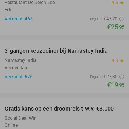
Restaurant De Beren Ede
9.5
star
Ede
Verkocht: 465
€47
,70
Regulier
€25
,95
favorite_border
3-gangen keuzediner bij Namastey India
27%
Namastey India
9.8
star
Veenendaal
Verkocht: 576
€27
,30
Regulier
€19
,95
favorite_border
Gratis kans op een droomreis t.w.v. €3.000
Social Deal Win
Online