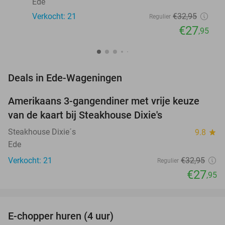
Ede
Verkocht: 21
€32
,95
Regulier
€27
,95
favorite_border
Deals in Ede-Wageningen
Amerikaans 3-gangendiner met vrije keuze
15%
van de kaart bij Steakhouse Dixie's
Steakhouse Dixie´s
9.8
star
Ede
Verkocht: 21
€32
,95
Regulier
€27
,95
favorite_border
E-chopper huren (4 uur)
44%
NEW