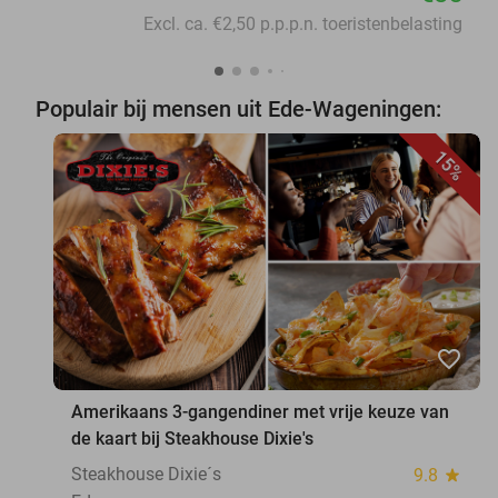
Excl. ca. €2,50 p.p.p.n. toeristenbelasting
Populair bij mensen uit Ede-Wageningen:
15%
favorite_border
Amerikaans 3-gangendiner met vrije keuze van
de kaart bij Steakhouse Dixie's
Steakhouse Dixie´s
9.8
star