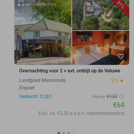
51%
favorite_border
Overnachting voor 2 + evt. ontbijt op de Veluwe
Landgoed Mennorode
9.3
star
Elspeet
Verkocht: 3.261
€130
Regulier
€64
Excl. ca. €2,50 p.p.p.n. toeristenbelasting