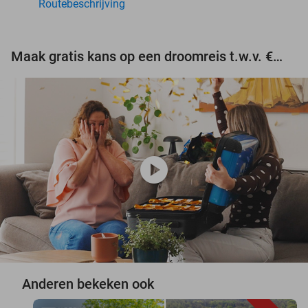
Routebeschrijving
Maak gratis kans op een droomreis t.w.v. €3.000!
play_circle
Anderen bekeken ook