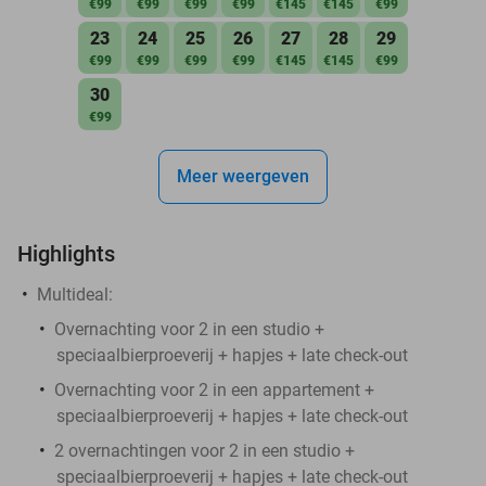
€99
€99
€99
€99
€145
€145
€99
23
24
25
26
27
28
29
€99
€99
€99
€99
€145
€145
€99
30
€99
Meer weergeven
Highlights
Multideal:
Overnachting voor 2 in een studio +
speciaalbierproeverij + hapjes + late check-out
Overnachting voor 2 in een appartement +
speciaalbierproeverij + hapjes + late check-out
2 overnachtingen voor 2 in een studio +
speciaalbierproeverij + hapjes + late check-out