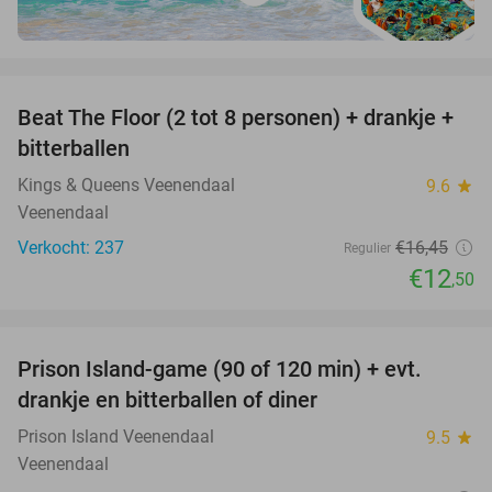
favorite_border
Beat The Floor (2 tot 8 personen) + drankje +
24%
bitterballen
Kings & Queens Veenendaal
9.6
star
Veenendaal
Verkocht: 237
€16
,45
Regulier
€12
,50
favorite_border
Prison Island-game (90 of 120 min) + evt.
33%
drankje en bitterballen of diner
Prison Island Veenendaal
9.5
star
Veenendaal