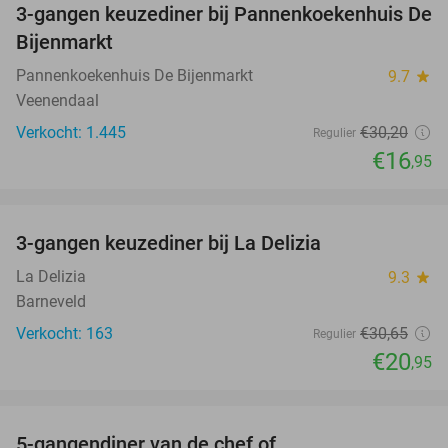
3-gangen keuzediner bij Pannenkoekenhuis De
44%
Bijenmarkt
Pannenkoekenhuis De Bijenmarkt
9.7
star
Veenendaal
Verkocht: 1.445
€30
,20
Regulier
€16
,95
favorite_border
3-gangen keuzediner bij La Delizia
32%
La Delizia
9.3
star
Barneveld
Verkocht: 163
€30
,65
Regulier
€20
,95
favorite_border
5-gangendiner van de chef of