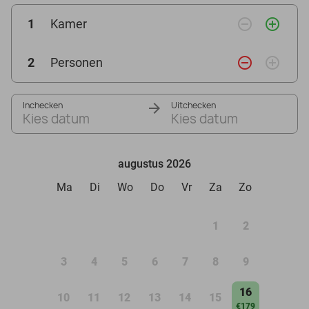
remove_circle_outline
add_circle_outline
1
Kamer
remove_circle_outline
add_circle_outline
2
Personen
Inchecken
Uitchecken
Kies datum
Kies datum
augustus 2026
Ma
Di
Wo
Do
Vr
Za
Zo
1
2
3
4
5
6
7
8
9
16
10
11
12
13
14
15
€179