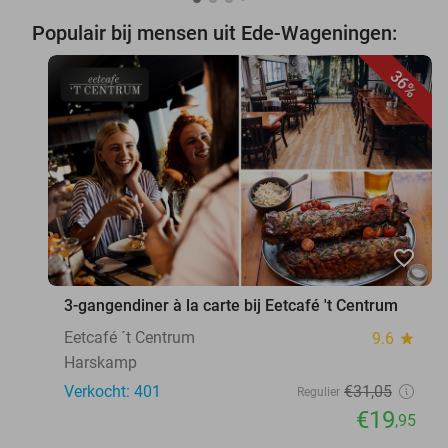
Populair bij mensen uit Ede-Wageningen:
36%
favorite_border
3-gangendiner à la carte bij Eetcafé 't Centrum
Eetcafé ´t Centrum
9.6
star
Harskamp
Verkocht: 401
€31
,05
Regulier
€19
,95