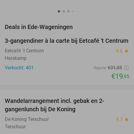
favorite_border
Deals in Ede-Wageningen
3-gangendiner à la carte bij Eetcafé 't Centrum
36%
Eetcafé ´t Centrum
9.6
star
Harskamp
Verkocht: 401
€31
,05
Regulier
€19
,95
favorite_border
Wandelarrangement incl. gebak en 2-
36%
NEW
gangenlunch bij De Koning
TODAY
De Koning Terschuur
9.7
star
Terschuur