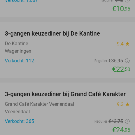
Verkocht: 1.087
€12
Regulier
€10
,95
favorite_border
3-gangen keuzediner bij De Kantine
39%
De Kantine
9.4
star
Wageningen
Verkocht: 112
€36
,95
Regulier
€22
,50
favorite_border
3-gangen keuzediner bij Grand Café Karakter
43%
Grand Café Karakter Veenendaal
9.3
star
Veenendaal
Verkocht: 365
€43
,75
Regulier
€24
,95