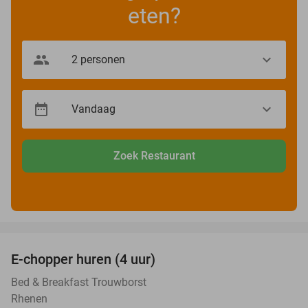
eten?
Zoek Restaurant
favorite_border
E-chopper huren (4 uur)
44%
Bed & Breakfast Trouwborst
Rhenen