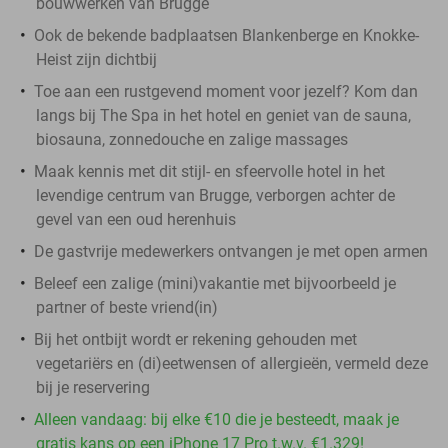
bouwwerken van Brugge
Ook de bekende badplaatsen Blankenberge en Knokke-
Heist zijn dichtbij
Toe aan een rustgevend moment voor jezelf? Kom dan
langs bij The Spa in het hotel en geniet van de sauna,
biosauna, zonnedouche en zalige massages
Maak kennis met dit stijl- en sfeervolle hotel in het
levendige centrum van Brugge, verborgen achter de
gevel van een oud herenhuis
De gastvrije medewerkers ontvangen je met open armen
Beleef een zalige (mini)vakantie met bijvoorbeeld je
partner of beste vriend(in)
Bij het ontbijt wordt er rekening gehouden met
vegetariërs en (di)eetwensen of allergieën, vermeld deze
bij je reservering
Alleen vandaag: bij elke €10 die je besteedt, maak je
gratis kans op een iPhone 17 Pro t.w.v. €1.329!