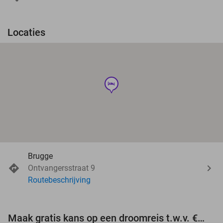
Locaties
hotel
Brugge
Ontvangersstraat 9
Routebeschrijving
Maak gratis kans op een droomreis t.w.v. €3.000!