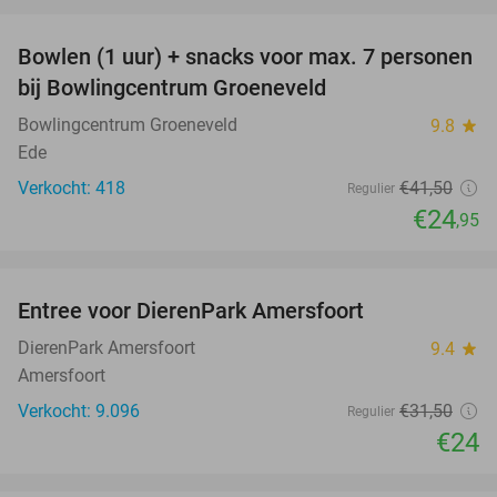
favorite_border
Bowlen (1 uur) + snacks voor max. 7 personen
40%
bij Bowlingcentrum Groeneveld
Bowlingcentrum Groeneveld
9.8
star
Ede
Verkocht: 418
€41
,50
Regulier
€24
,95
favorite_border
Entree voor DierenPark Amersfoort
24%
DierenPark Amersfoort
9.4
star
Amersfoort
Verkocht: 9.096
€31
,50
Regulier
€24
favorite_border