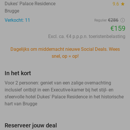
Dukes' Palace Residence
9.6
star
Brugge
Verkocht: 11
€286
Regulier
€159
Excl. ca. €4 p.p.p.n. toeristenbelasting
Dagelijks om middernacht nieuwe Social Deals. Wees
snel, op = op!
In het kort
Voor 2 personen: geniet van een zalige overnachting
inclusief ontbijt in een Executive-kamer bij het stijl- en
sfeervolle hotel Dukes' Palace Residence in het historische
hart van Brugge
Reserveer jouw deal