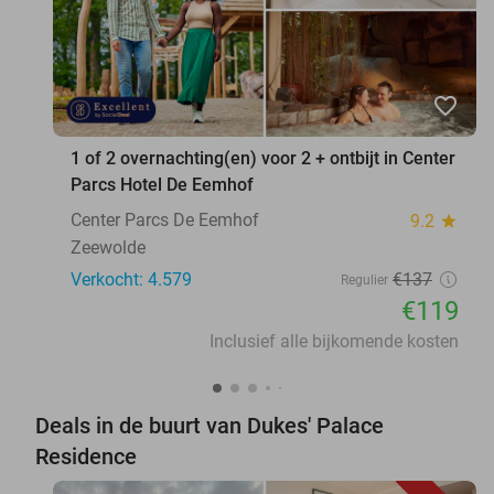
favorite_border
1 of 2 overnachting(en) voor 2 + ontbijt in Center
Parcs Hotel De Eemhof
Center Parcs De Eemhof
9.2
star
Zeewolde
Verkocht: 4.579
€137
Regulier
€119
Inclusief alle bijkomende kosten
Deals in de buurt van Dukes' Palace
Residence