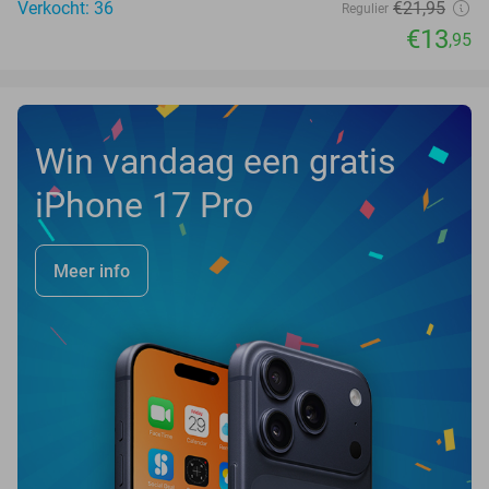
Verkocht: 36
€21
,95
Regulier
€13
,95
Win vandaag een gratis
iPhone 17 Pro
Meer info