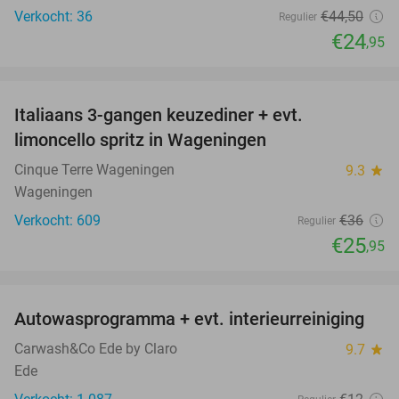
Verkocht: 36
€44
,50
Regulier
€24
,95
favorite_border
Italiaans 3-gangen keuzediner + evt.
28%
limoncello spritz in Wageningen
Cinque Terre Wageningen
9.3
star
Wageningen
Verkocht: 609
€36
Regulier
€25
,95
favorite_border
Autowasprogramma + evt. interieurreiniging
9%
Carwash&Co Ede by Claro
9.7
star
Ede