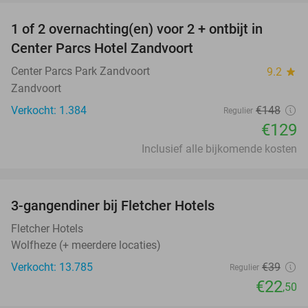
1 of 2 overnachting(en) voor 2 + ontbijt in
13%
Center Parcs Hotel Zandvoort
Center Parcs Park Zandvoort
9.2
star
Zandvoort
Verkocht: 1.384
€148
Regulier
€129
Inclusief alle bijkomende kosten
favorite_border
3-gangendiner bij Fletcher Hotels
42%
Fletcher Hotels
Wolfheze (+ meerdere locaties)
Verkocht: 13.785
€39
Regulier
€22
,50