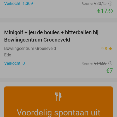
Verkocht: 1.309
€30
,15
Regulier
€17
,50
favorite_border
Minigolf + jeu de boules + bitterballen bij
52%
NEW
Bowlingcentrum Groeneveld
TODAY
Bowlingcentrum Groeneveld
9.8
star
Ede
Verkocht: 0
€14
,50
Regulier
€7
Voordelig spontaan uit