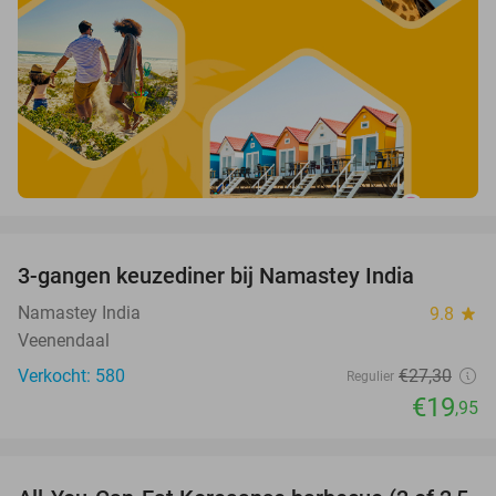
favorite_border
3-gangen keuzediner bij Namastey India
27%
Namastey India
9.8
star
Veenendaal
Verkocht: 580
€27
,30
Regulier
€19
,95
favorite_border