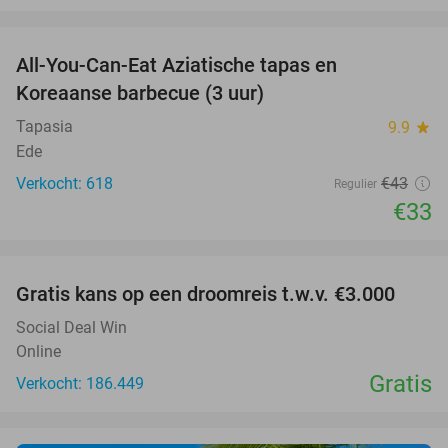
favorite_border
All-You-Can-Eat Aziatische tapas en
23%
Koreaanse barbecue (3 uur)
Tapasia
9.9
star
Ede
Verkocht: 618
€43
Regulier
€33
favorite_border
Gratis kans op een droomreis t.w.v. €3.000
Social Deal Win
Online
Gratis
Verkocht: 186.449