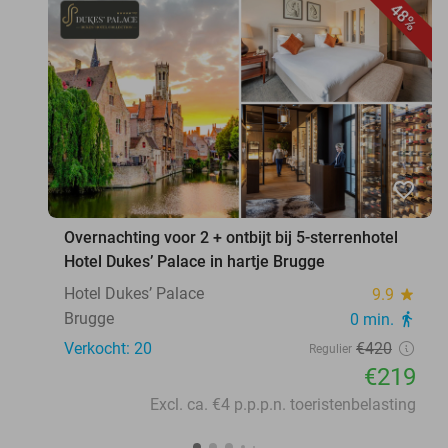
48%
favorite_border
Overnachting voor 2 + ontbijt bij 5-sterrenhotel
Hotel Dukes’ Palace in hartje Brugge
Hotel Dukes’ Palace
9.9
star
Brugge
0 min.
directions_walk
Verkocht: 20
€420
Regulier
€219
Excl. ca. €4 p.p.p.n. toeristenbelasting