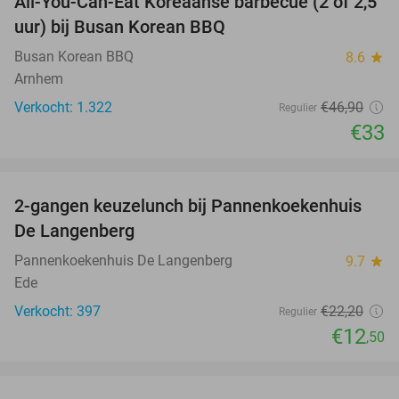
All-You-Can-Eat Koreaanse barbecue (2 of 2,5
30%
uur) bij Busan Korean BBQ
Busan Korean BBQ
8.6
star
Arnhem
Verkocht: 1.322
€46
,90
Regulier
€33
favorite_border
2-gangen keuzelunch bij Pannenkoekenhuis
44%
De Langenberg
Pannenkoekenhuis De Langenberg
9.7
star
Ede
Verkocht: 397
€22
,20
Regulier
€12
,50
favorite_border