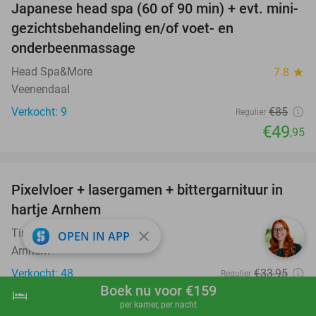
Japanese head spa (60 of 90 min) + evt. mini-
41%
gezichtsbehandeling en/of voet- en
onderbeenmassage
Head Spa&More
7.8
star
Veenendaal
Verkocht: 9
€85
Regulier
€49
,95
favorite_border
Pixelvloer + lasergamen + bittergarnituur in
41%
hartje Arnhem
Timestamp
10.0
star
close
OPEN IN APP
Arnhem
Verkocht: 48
€33
,95
Regulier
Boek nu voor €159
€19
,99
hotel
shopping_cart
Boek nu
navigate_next
per kamer, per nacht
favorite_border