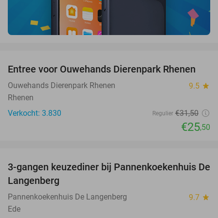
favorite_border
Entree voor Ouwehands Dierenpark Rhenen
19%
Ouwehands Dierenpark Rhenen
9.5
star
Rhenen
Verkocht: 3.830
€31
,50
Regulier
€25
,50
favorite_border
3-gangen keuzediner bij Pannenkoekenhuis De
42%
Langenberg
Pannenkoekenhuis De Langenberg
9.7
star
Ede