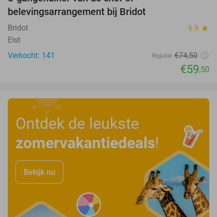
20%
belevingsarrangement bij Bridot
Bridot
9.9
star
Elst
Verkocht: 141
€74
,50
Regulier
€59
,50
Ontdek de leukste
zomervakantiedeals
!
Bekijk nu