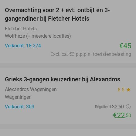
Overnachting voor 2 + evt. ontbijt en 3-
gangendiner bij Fletcher Hotels
Fletcher Hotels
Wolfheze (+ meerdere locaties)
€45
Verkocht: 18.274
Excl. ca. €3 p.p.p.n. toeristenbelasting
favorite_border
Grieks 3-gangen keuzediner bij Alexandros
31%
Alexandros Wageningen
8.5
star
Wageningen
Verkocht: 303
€32
,50
Regulier
€22
,50
favorite_border