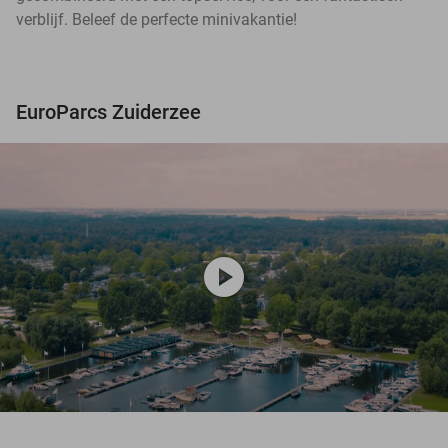
verblijf. Beleef de perfecte minivakantie!
EuroParcs Zuiderzee
play_circle