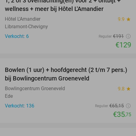
1, 2 of 3 overnachting(en) voor 2 + ontbijt +
32%
NEW
wellness + meer bij Hôtel L'Amandier
TODAY
Hôtel L'Amandier
9.9
star
Libramont-Chevigny
Verkocht: 6
€191
Regulier
€129
favorite_border
Bowlen (1 uur) + hoofdgerecht (2 t/m 7 pers.)
45%
bij Bowlingcentrum Groeneveld
Bowlingcentrum Groeneveld
9.8
star
Ede
Verkocht: 136
€65
,15
Regulier
€35
,75
favorite_border