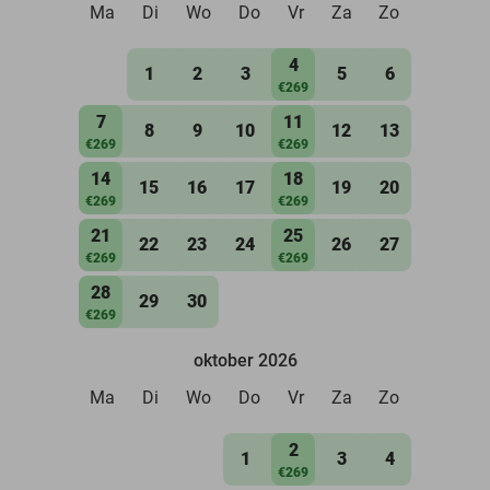
Ma
Di
Wo
Do
Vr
Za
Zo
4
1
2
3
5
6
€269
7
11
8
9
10
12
13
€269
€269
14
18
15
16
17
19
20
€269
€269
21
25
22
23
24
26
27
€269
€269
28
29
30
€269
oktober 2026
Ma
Di
Wo
Do
Vr
Za
Zo
2
1
3
4
€269