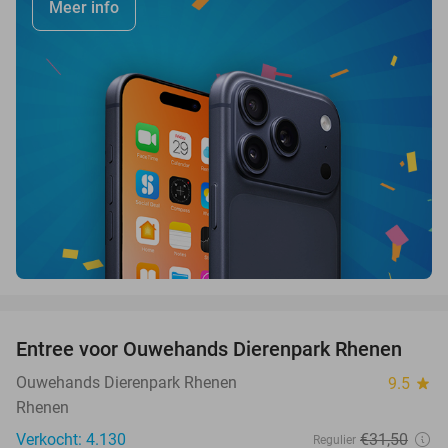
Meer info
favorite_border
Entree voor Ouwehands Dierenpark Rhenen
19%
Ouwehands Dierenpark Rhenen
9.5
star
Rhenen
Verkocht: 4.130
€31
,50
Regulier