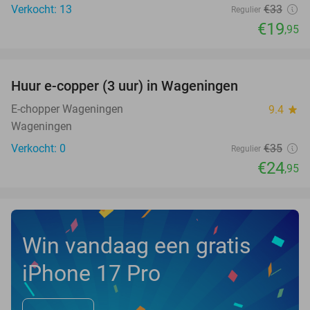
Verkocht: 13
€33
Regulier
€19
,95
favorite_border
Huur e-copper (3 uur) in Wageningen
29%
NEW
TODAY
E-chopper Wageningen
9.4
star
Wageningen
Verkocht: 0
€35
Regulier
€24
,95
Win vandaag een gratis
iPhone 17 Pro