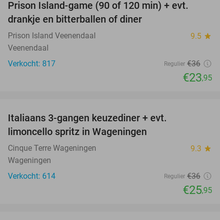
Prison Island-game (90 of 120 min) + evt.
33%
drankje en bitterballen of diner
Prison Island Veenendaal
9.5
star
Veenendaal
Verkocht: 817
€36
Regulier
€23
,95
favorite_border
Italiaans 3-gangen keuzediner + evt.
28%
limoncello spritz in Wageningen
Cinque Terre Wageningen
9.3
star
Wageningen
Verkocht: 614
€36
Regulier
€25
,95
favorite_border