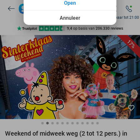
Open
7 dagen per week beschikbaar
10+ miljoen leden
Annuleer
Bereikbaar tot 21:00
9,4
op basis van
206.330 reviews
Ontdek 15.000+ deals
17%
7 dagen per week beschikbaar
10+ miljoen leden
favorite_border
Weekend of midweek weg (2 tot 12 pers.) in