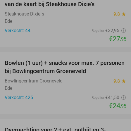
van de kaart bij Steakhouse Dixie's
Steakhouse Dixie´s
9.8
star
Ede
Verkocht: 44
€32
,95
Regulier
€27
,95
favorite_border
Bowlen (1 uur) + snacks voor max. 7 personen
40%
bij Bowlingcentrum Groeneveld
Bowlingcentrum Groeneveld
9.8
star
Ede
Verkocht: 425
€41
,50
Regulier
€24
,95
favorite_border
Overnachting voor 2 + evt. ontbijt en 3-