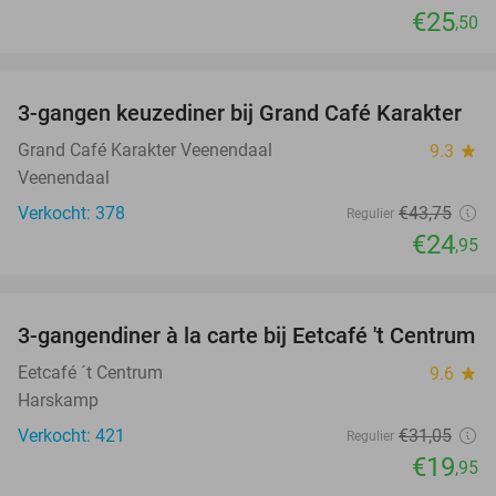
€25
,50
favorite_border
3-gangen keuzediner bij Grand Café Karakter
43%
Grand Café Karakter Veenendaal
9.3
star
Veenendaal
Verkocht: 378
€43
,75
Regulier
€24
,95
favorite_border
3-gangendiner à la carte bij Eetcafé 't Centrum
36%
Eetcafé ´t Centrum
9.6
star
Harskamp
Verkocht: 421
€31
,05
Regulier
€19
,95