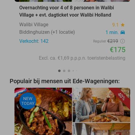
Overnachting voor 4 of 8 personen in Walibi
Village + evt. dagticket voor Walibi Holland
Walibi Village
9.1
star
Biddinghuizen (+1 locatie)
1 min.
directions_car
Verkocht: 142
€219
Regulier
€175
Excl. ca. €1,69 p.p.p.n. toeristenbelasting
Populair bij mensen uit Ede-Wageningen:
40%
NEW
TODAY