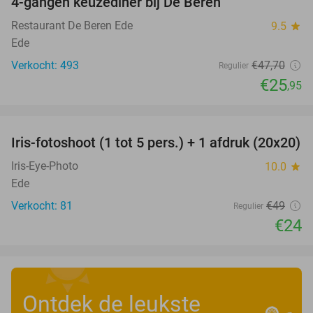
4-gangen keuzediner bij De Beren
46%
Restaurant De Beren Ede
9.5
star
Ede
Verkocht: 493
€47
,70
Regulier
€25
,95
favorite_border
Iris-fotoshoot (1 tot 5 pers.) + 1 afdruk (20x20)
51%
Iris-Eye-Photo
10.0
star
Ede
Verkocht: 81
€49
Regulier
€24
Ontdek de leukste