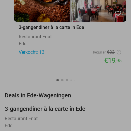
favorite_border
3-gangendiner à la carte in Ede
Restaurant Enat
Ede
Verkocht: 13
€33
Regulier
€19
,95
favorite_border
Deals in Ede-Wageningen
3-gangendiner à la carte in Ede
40%
NEW
TODAY
Restaurant Enat
Ede