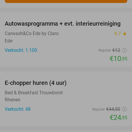
favorite_border
Autowasprogramma + evt. interieurreiniging
9%
Carwash&Co Ede by Claro
9.7
star
Ede
Verkocht: 1.100
€12
Regulier
€10
,95
favorite_border
E-chopper huren (4 uur)
44%
Bed & Breakfast Trouwborst
Rhenen
Verkocht: 48
€44
,50
Regulier
€24
,95
favorite_border