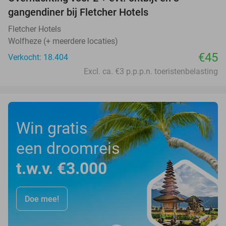
gangendiner bij Fletcher Hotels
Fletcher Hotels
Wolfheze (+ meerdere locaties)
€45
Verkocht: 18.404
Excl. ca. €3 p.p.p.n. toeristenbelasting
Win gratis
een droomreis
t.w.v. €3.000
Doe mee!