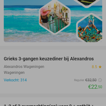
favorite_border
Grieks 3-gangen keuzediner bij Alexandros
31%
Alexandros Wageningen
8.5
star
Wageningen
Verkocht: 314
€32
,50
Regulier
€22
,50
favorite_border