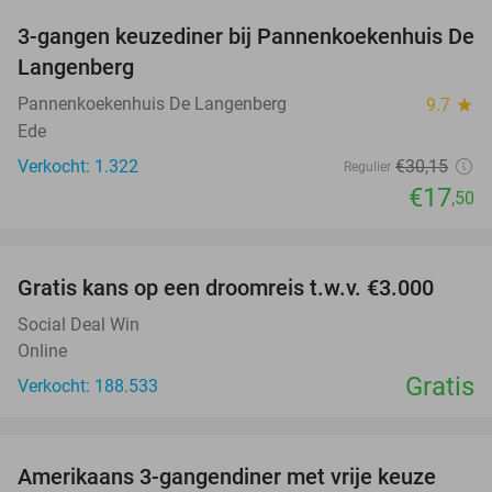
3-gangen keuzediner bij Pannenkoekenhuis De
42%
Langenberg
Pannenkoekenhuis De Langenberg
9.7
star
Ede
Verkocht: 1.322
€30
,15
Regulier
€17
,50
favorite_border
Gratis kans op een droomreis t.w.v. €3.000
Social Deal Win
Online
Gratis
Verkocht: 188.533
favorite_border
Amerikaans 3-gangendiner met vrije keuze
15%