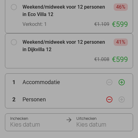
Weekend/midweek voor 12 personen
46%
in Eco Villa 12
€599
Verkocht: 1
€1.109
Weekend/midweek voor 12 personen
41%
in Dijkvilla 12
€599
€1.008
remove_circle_outline
add_circle_outline
1
Accommodatie
remove_circle_outline
add_circle_outline
2
Personen
Inchecken
Uitchecken
Kies datum
Kies datum