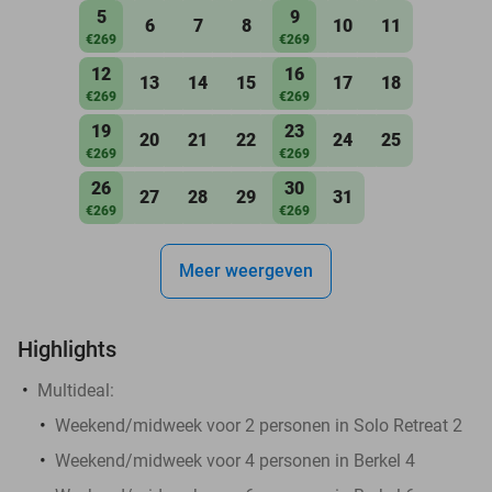
5
9
6
7
8
10
11
€269
€269
12
16
13
14
15
17
18
€269
€269
19
23
20
21
22
24
25
€269
€269
26
30
27
28
29
31
€269
€269
Meer weergeven
Highlights
Multideal:
Weekend/midweek voor 2 personen in Solo Retreat 2
Weekend/midweek voor 4 personen in Berkel 4