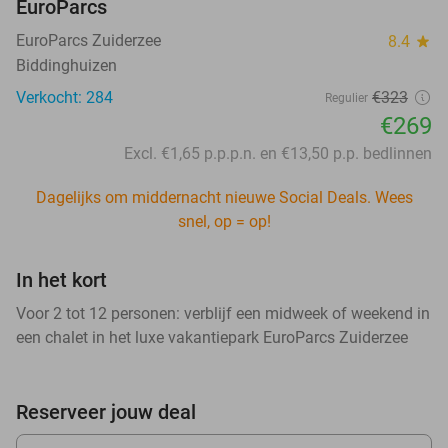
EuroParcs
EuroParcs Zuiderzee
8.4
star
Biddinghuizen
Verkocht: 284
€323
Regulier
€269
Excl. €1,65 p.p.p.n. en €13,50 p.p. bedlinnen
Dagelijks om middernacht nieuwe Social Deals. Wees
snel, op = op!
In het kort
Voor 2 tot 12 personen: verblijf een midweek of weekend in
een chalet in het luxe vakantiepark EuroParcs Zuiderzee
Reserveer jouw deal