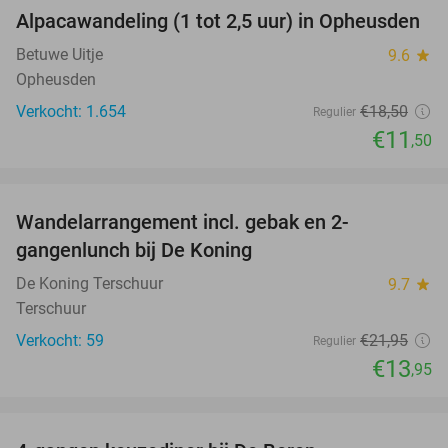
Alpacawandeling (1 tot 2,5 uur) in Opheusden
38%
Betuwe Uitje
9.6
star
Opheusden
Verkocht: 1.654
€18
,50
Regulier
€11
,50
favorite_border
Wandelarrangement incl. gebak en 2-
36%
gangenlunch bij De Koning
De Koning Terschuur
9.7
star
Terschuur
Verkocht: 59
€21
,95
Regulier
€13
,95
favorite_border