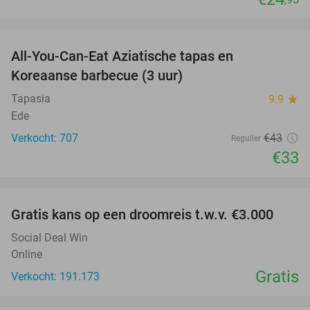
favorite_border
All-You-Can-Eat Aziatische tapas en
23%
Koreaanse barbecue (3 uur)
Tapasia
9.9
star
Ede
Verkocht: 707
€43
Regulier
€33
favorite_border
Gratis kans op een droomreis t.w.v. €3.000
Social Deal Win
Online
Gratis
Verkocht: 191.173
favorite_border