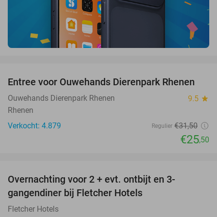
favorite_border
Entree voor Ouwehands Dierenpark Rhenen
19%
Ouwehands Dierenpark Rhenen
9.5
star
Rhenen
Verkocht: 4.879
€31
,50
Regulier
€25
,50
favorite_border
Overnachting voor 2 + evt. ontbijt en 3-
gangendiner bij Fletcher Hotels
Fletcher Hotels