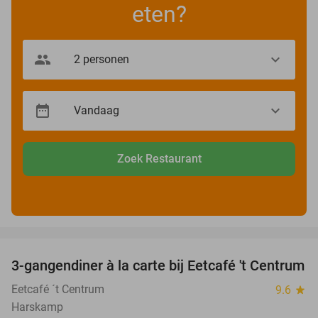
eten?
Zoek Restaurant
favorite_border
3-gangendiner à la carte bij Eetcafé 't Centrum
36%
Eetcafé ´t Centrum
9.6
star
Harskamp