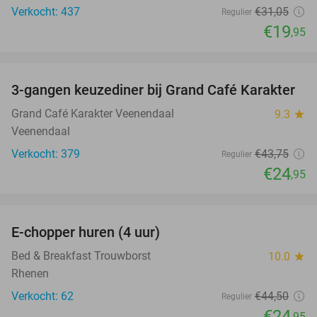
Verkocht: 437
€31
,05
Regulier
€19
,95
favorite_border
3-gangen keuzediner bij Grand Café Karakter
43%
Grand Café Karakter Veenendaal
9.3
star
Veenendaal
Verkocht: 379
€43
,75
Regulier
€24
,95
favorite_border
E-chopper huren (4 uur)
44%
Bed & Breakfast Trouwborst
10.0
star
Rhenen
Verkocht: 62
€44
,50
Regulier
€24
,95