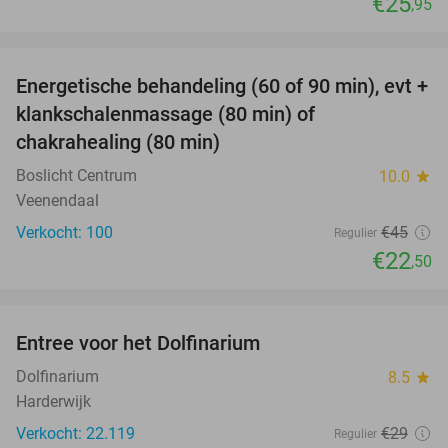
€25
,95
favorite_border
Energetische behandeling (60 of 90 min), evt +
50%
SOLD
klankschalenmassage (80 min) of
OUT
chakrahealing (80 min)
Boslicht Centrum
10.0
star
Veenendaal
Verkocht: 100
€45
Regulier
€22
,50
favorite_border
Entree voor het Dolfinarium
36%
Dolfinarium
8.5
star
Harderwijk
Verkocht: 22.119
€29
Regulier