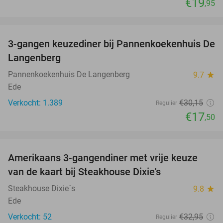
€19
,95
favorite_border
3-gangen keuzediner bij Pannenkoekenhuis De
42%
Langenberg
Pannenkoekenhuis De Langenberg
9.7
star
Ede
Verkocht: 1.389
€30
,15
Regulier
€17
,50
favorite_border
Amerikaans 3-gangendiner met vrije keuze
15%
van de kaart bij Steakhouse Dixie's
Steakhouse Dixie´s
9.8
star
Ede
Verkocht: 52
€32
,95
Regulier