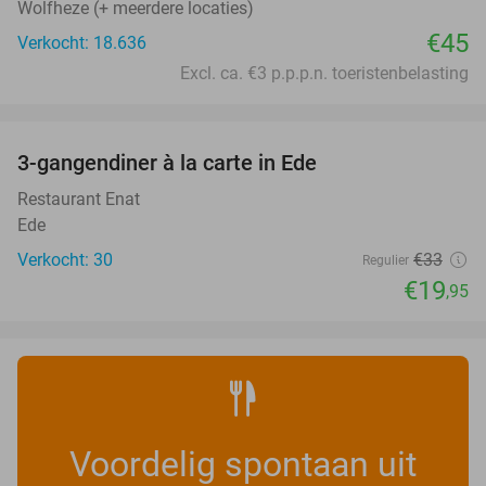
Wolfheze (+ meerdere locaties)
€45
Verkocht: 18.636
Excl. ca. €3 p.p.p.n. toeristenbelasting
favorite_border
3-gangendiner à la carte in Ede
40%
Restaurant Enat
Ede
Verkocht: 30
€33
Regulier
€19
,95
Voordelig spontaan uit