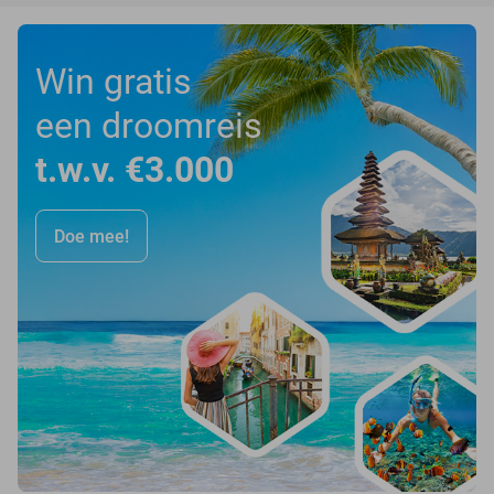
Win gratis
een droomreis
t.w.v. €3.000
Doe mee!