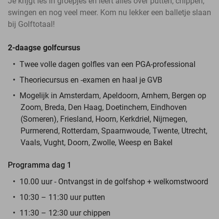
Je krijgt les in groepjes en leert alles over putten, chippen,
swingen en nog veel meer. Kom nu lekker een balletje slaan
bij Golftotaal!
2-daagse golfcursus
Twee volle dagen golfles van een PGA-professional
Theoriecursus en -examen en haal je GVB
Mogelijk in Amsterdam, Apeldoorn, Arnhem, Bergen op
Zoom, Breda, Den Haag, Doetinchem, Eindhoven
(Someren), Friesland, Hoorn, Kerkdriel, Nijmegen,
Purmerend, Rotterdam, Spaarnwoude, Twente, Utrecht,
Vaals, Vught, Doorn, Zwolle, Weesp en Bakel
Programma dag 1
10.00 uur - Ontvangst in de golfshop + welkomstwoord
10:30 – 11:30 uur putten
11:30 – 12:30 uur chippen