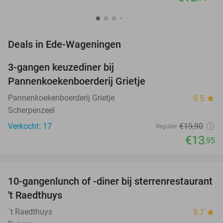
favorite_border
Deals in Ede-Wageningen
3-gangen keuzediner bij
30%
NEW
Pannenkoekenboerderij Grietje
TODAY
Pannenkoekenboerderij Grietje
9.5
star
Scherpenzeel
Verkocht: 17
€19
,90
Regulier
€13
,95
favorite_border
10-gangenlunch of -diner bij sterrenrestaurant
48%
NEW
't Raedthuys
TODAY
´t Raedthuys
9.7
star