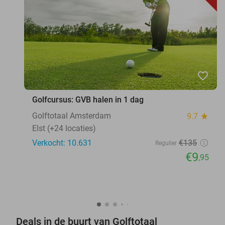
favorite_border
Golfcursus: GVB halen in 1 dag
Golftotaal Amsterdam
9.7
star
Elst (+24 locaties)
Verkocht: 10.631
€135
Regulier
€9
,95
Deals in de buurt van Golftotaal