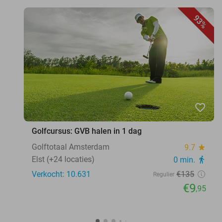
93%
favorite_border
Golfcursus: GVB halen in 1 dag
Golftotaal Amsterdam
9.7
star
Elst (+24 locaties)
0 min.
directions_walk
Verkocht: 10.631
€135
Regulier
€9
,95