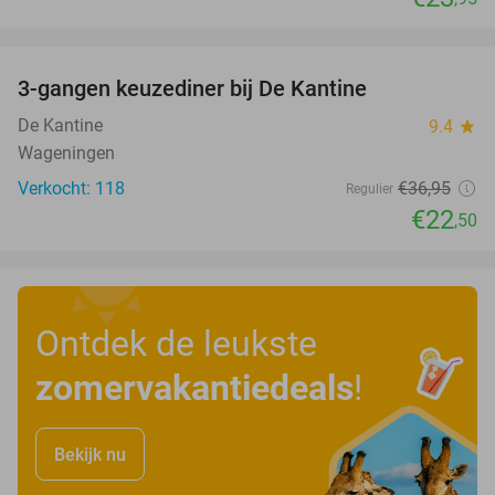
favorite_border
3-gangen keuzediner bij De Kantine
39%
De Kantine
9.4
star
Wageningen
Verkocht: 118
€36
,95
Regulier
€22
,50
Ontdek de leukste
zomervakantiedeals
!
Bekijk nu