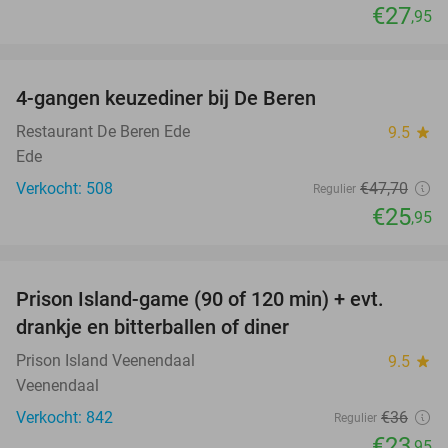
€27
,95
favorite_border
4-gangen keuzediner bij De Beren
46%
Restaurant De Beren Ede
9.5
star
Ede
Verkocht: 508
€47
,70
Regulier
€25
,95
favorite_border
Prison Island-game (90 of 120 min) + evt.
33%
drankje en bitterballen of diner
Prison Island Veenendaal
9.5
star
Veenendaal
Verkocht: 842
€36
Regulier
€23
,95