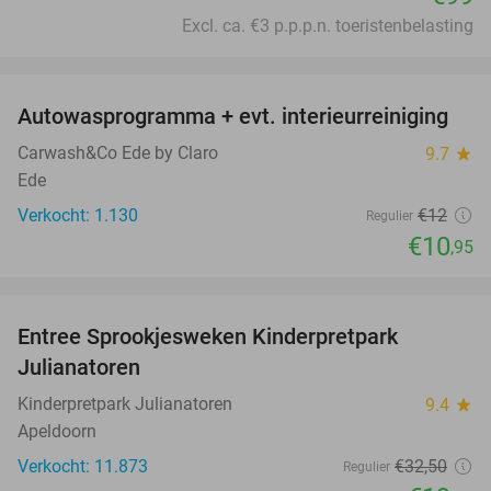
Excl. ca. €3 p.p.p.n. toeristenbelasting
favorite_border
Autowasprogramma + evt. interieurreiniging
9%
Carwash&Co Ede by Claro
9.7
star
Ede
Verkocht: 1.130
€12
Regulier
€10
,95
favorite_border
Entree Sprookjesweken Kinderpretpark
39%
Julianatoren
Kinderpretpark Julianatoren
9.4
star
Apeldoorn
Verkocht: 11.873
€32
,50
Regulier