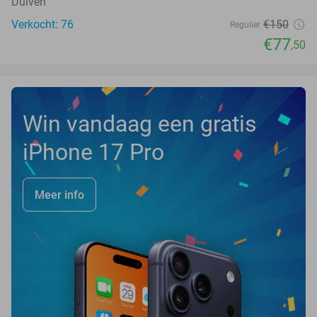
Duiven
Verkocht: 76
€150
Regulier
€77
,50
Win vandaag een gratis
iPhone 17 Pro
Meer info