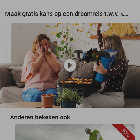
Maak gratis kans op een droomreis t.w.v. €3.000!
play_circle
Anderen bekeken ook
93%