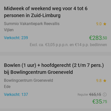
Midweek of weekend weg voor 4 tot 6
personen in Zuid-Limburg
Summio Vakantiepark Reevallis
9.0
star
Vijlen
€283
Verkocht: 239
,50
Excl. ca. €3,05 p.p.p.n. en €14 p.p. bedlinnen
favorite_border
Bowlen (1 uur) + hoofdgerecht (2 t/m 7 pers.)
45%
bij Bowlingcentrum Groeneveld
Bowlingcentrum Groeneveld
9.8
star
Ede
Verkocht: 137
€65
,15
Regulier
€35
,75