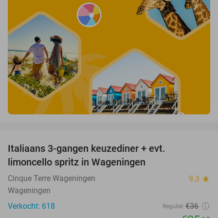
favorite_border
Italiaans 3-gangen keuzediner + evt.
28%
limoncello spritz in Wageningen
Cinque Terre Wageningen
9.3
star
Wageningen
Verkocht: 618
€36
Regulier