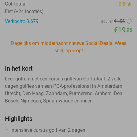
Golftotaal
9.8
star
Elst (+24 locaties)
Verkocht: 3.679
€155
Regulier
€19
,95
Dagelijks om middernacht nieuwe Social Deals. Wees
snel, op = op!
In het kort
Leer golfen met een cursus golf van Golftotaal: 2 volle
dagen golfles van een PGA-professional in Amsterdam,
Utrecht, Den Haag, Zaandam, Purmerend, Arnhem, Den
Bosch, Nijmegen, Spaarnwoude en meer
Highlights
Intensieve cursus golf van 2 dagen