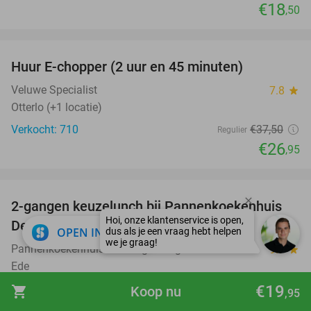
€18
,50
favorite_border
Huur E-chopper (2 uur en 45 minuten)
28%
Veluwe Specialist
7.8
star
Otterlo (+1 locatie)
Verkocht: 710
€37
,50
Regulier
€26
,95
favorite_border
2-gangen keuzelunch bij Pannenkoekenhuis
44%
De Langenberg
close
OPEN IN APP
Pannenkoekenhuis De Langenberg
9.7
star
Ede
Verkocht: 430
€22
,20
€19
shopping_cart
Koop nu
Regulier
,95
€12
,50