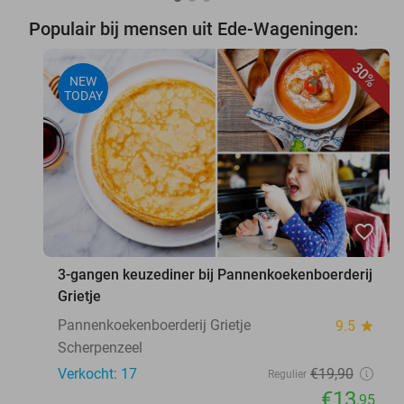
Populair bij mensen uit Ede-Wageningen:
30%
NEW
TODAY
favorite_border
3-gangen keuzediner bij Pannenkoekenboerderij
Grietje
Pannenkoekenboerderij Grietje
9.5
star
Scherpenzeel
Verkocht: 17
€19
,90
Regulier
€13
,95