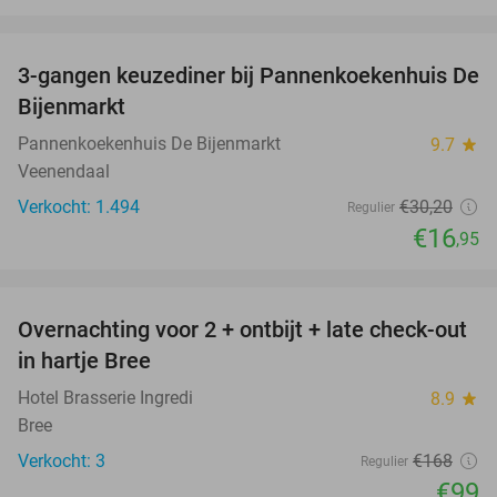
favorite_border
3-gangen keuzediner bij Pannenkoekenhuis De
44%
Bijenmarkt
Pannenkoekenhuis De Bijenmarkt
9.7
star
Veenendaal
Verkocht: 1.494
€30
,20
Regulier
€16
,95
favorite_border
Overnachting voor 2 + ontbijt + late check-out
41%
NEW
in hartje Bree
TODAY
Hotel Brasserie Ingredi
8.9
star
Bree
Verkocht: 3
€168
Regulier
€99