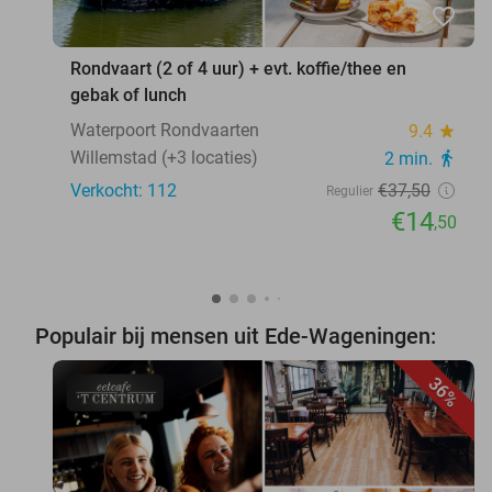
favorite_border
Rondvaart (2 of 4 uur) + evt. koffie/thee en
gebak of lunch
Waterpoort Rondvaarten
9.4
star
Willemstad (+3 locaties)
2 min.
directions_walk
Verkocht: 112
€37
,50
Regulier
€14
,50
Populair bij mensen uit Ede-Wageningen:
36%