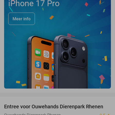
iPhone 17 Pro
Meer info
favorite_border
Entree voor Ouwehands Dierenpark Rhenen
19%