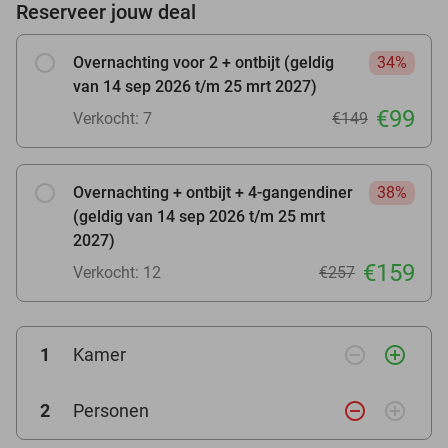
Reserveer jouw deal
Overnachting voor 2 + ontbijt (geldig
34%
van 14 sep 2026 t/m 25 mrt 2027)
€99
Verkocht: 7
€149
Overnachting + ontbijt + 4-gangendiner
38%
(geldig van 14 sep 2026 t/m 25 mrt
2027)
€159
Verkocht: 12
€257
remove_circle_outline
add_circle_outline
1
Kamer
remove_circle_outline
add_circle_outline
2
Personen