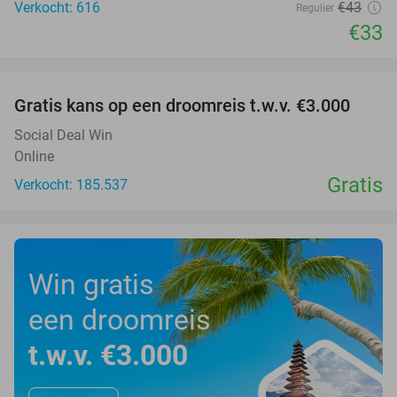
Verkocht: 616
€43
Regulier
€33
favorite_border
Gratis kans op een droomreis t.w.v. €3.000
Social Deal Win
Online
Gratis
Verkocht: 185.537
Win gratis
een droomreis
t.w.v. €3.000