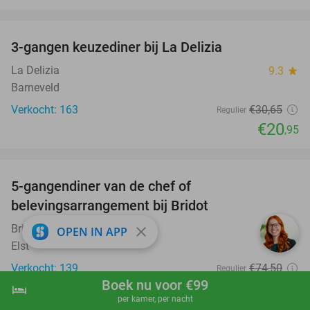
favorite_border
3-gangen keuzediner bij La Delizia
32%
La Delizia
9.3
star
Barneveld
Verkocht: 163
€30
,65
Regulier
€20
,95
favorite_border
5-gangendiner van de chef of
20%
belevingsarrangement bij Bridot
Bridot
9.9
star
close
OPEN IN APP
Elst
Verkocht: 139
€74
,50
Regulier
Boek nu voor €99
€59
,50
hotel
shopping_cart
Boek nu
navigate_next
per kamer, per nacht