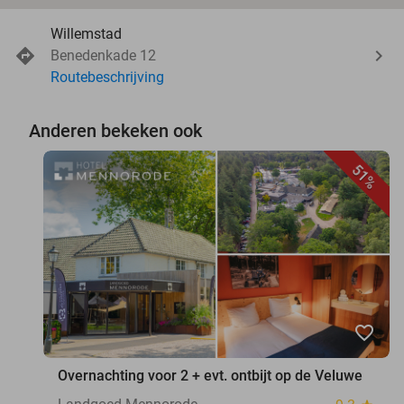
Willemstad
Benedenkade 12
Routebeschrijving
Anderen bekeken ook
51%
favorite_border
Overnachting voor 2 + evt. ontbijt op de Veluwe