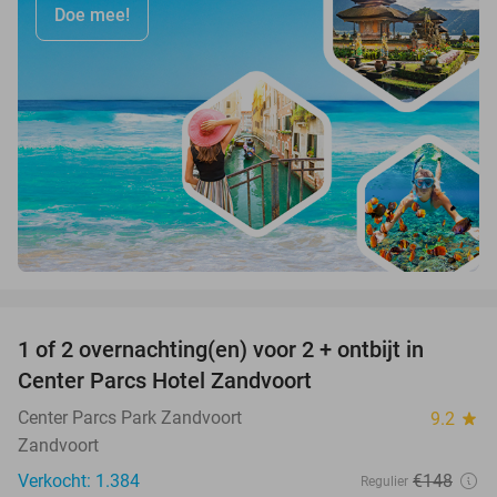
Doe mee!
favorite_border
1 of 2 overnachting(en) voor 2 + ontbijt in
13%
Center Parcs Hotel Zandvoort
Center Parcs Park Zandvoort
9.2
star
Zandvoort
Verkocht: 1.384
€148
Regulier