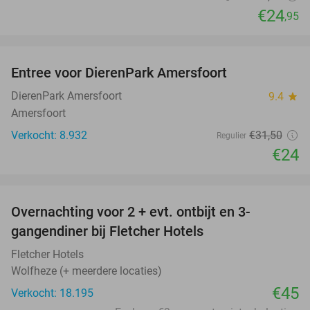
€24
,95
favorite_border
Entree voor DierenPark Amersfoort
24%
DierenPark Amersfoort
9.4
star
Amersfoort
Verkocht: 8.932
€31
,50
Regulier
€24
favorite_border
Overnachting voor 2 + evt. ontbijt en 3-
gangendiner bij Fletcher Hotels
Fletcher Hotels
Wolfheze (+ meerdere locaties)
€45
Verkocht: 18.195