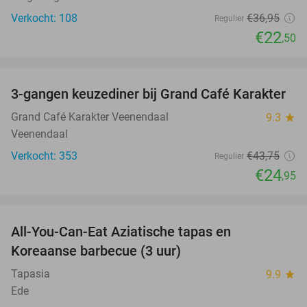
Verkocht: 108
€36
,95
Regulier
€22
,50
favorite_border
3-gangen keuzediner bij Grand Café Karakter
43%
Grand Café Karakter Veenendaal
9.3
star
Veenendaal
Verkocht: 353
€43
,75
Regulier
€24
,95
favorite_border
All-You-Can-Eat Aziatische tapas en
23%
Koreaanse barbecue (3 uur)
Tapasia
9.9
star
Ede