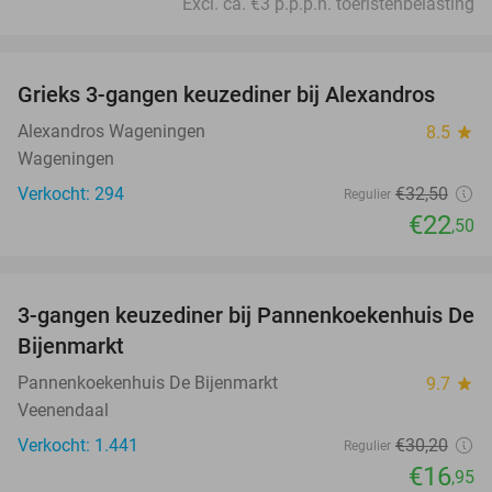
Excl. ca. €3 p.p.p.n. toeristenbelasting
favorite_border
Grieks 3-gangen keuzediner bij Alexandros
31%
Alexandros Wageningen
8.5
star
Wageningen
Verkocht: 294
€32
,50
Regulier
€22
,50
favorite_border
3-gangen keuzediner bij Pannenkoekenhuis De
44%
Bijenmarkt
Pannenkoekenhuis De Bijenmarkt
9.7
star
Veenendaal
Verkocht: 1.441
€30
,20
Regulier
€16
,95