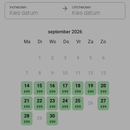
Inchecken
Uitchecken
Kies datum
Kies datum
september 2026
Ma
Di
Wo
Do
Vr
Za
Zo
1
2
3
4
5
6
7
8
9
10
11
12
13
14
15
16
17
18
19
20
€99
€99
€99
€99
€99
€99
€99
21
22
23
24
25
27
26
€99
€99
€99
€99
€99
€99
28
30
29
€99
€99