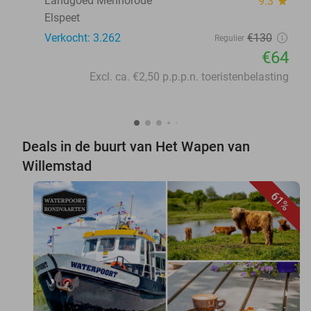
Landgoed Mennorode
9.3
star
Elspeet
Verkocht: 3.262
€130
Regulier
€64
Excl. ca. €2,50 p.p.p.n. toeristenbelasting
Deals in de buurt van Het Wapen van
Willemstad
61%