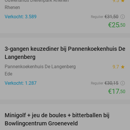
Ouwehands Dierenpark Rhenen
9.5
star
Rhenen
Verkocht: 3.589
€31
,50
Regulier
€25
,50
favorite_border
3-gangen keuzediner bij Pannenkoekenhuis De
42%
Langenberg
Pannenkoekenhuis De Langenberg
9.7
star
Ede
Verkocht: 1.287
€30
,15
Regulier
€17
,50
favorite_border
Minigolf + jeu de boules + bitterballen bij
52%
NEW
Bowlingcentrum Groeneveld
TODAY