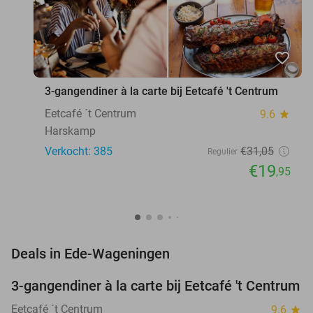
favorite_border
3-gangendiner à la carte bij Eetcafé 't Centrum
Eetcafé ´t Centrum
9.6
star
Harskamp
Verkocht: 385
€31
,05
Regulier
€19
,95
favorite_border
Deals in Ede-Wageningen
3-gangendiner à la carte bij Eetcafé 't Centrum
36%
Eetcafé ´t Centrum
9.6
star