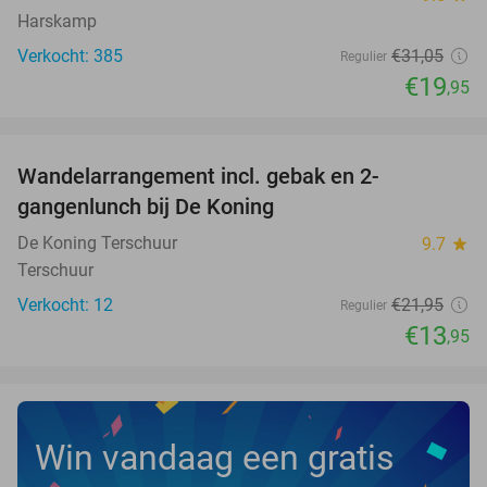
Harskamp
Verkocht: 385
€31
,05
Regulier
€19
,95
favorite_border
Wandelarrangement incl. gebak en 2-
36%
NEW
gangenlunch bij De Koning
TODAY
De Koning Terschuur
9.7
star
Terschuur
Verkocht: 12
€21
,95
Regulier
€13
,95
Win vandaag een gratis