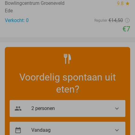
Bowlingcentrum Groeneveld
9.8
star
Ede
Verkocht: 0
€14
,50
Regulier
€7
Voordelig spontaan uit
eten?