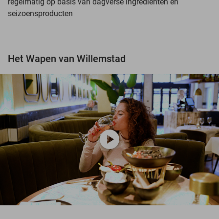
regelmatig op basis van dagverse ingrediënten en
seizoensproducten
Het Wapen van Willemstad
play_circle