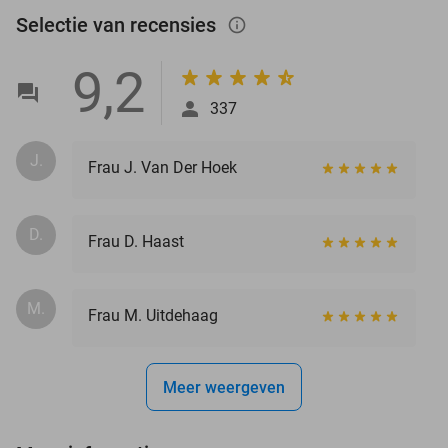
Selectie van recensies
info_outlined
9,2
337
J.
Frau J. Van Der Hoek
D.
Frau D. Haast
M.
Frau M. Uitdehaag
Meer weergeven