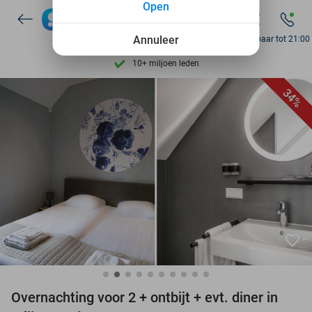
Open
7 dagen per week beschikbaar
10+ miljoen leden
Annuleer
Bereikbaar tot 21:00
9,4
op basis van
206.134 reviews
Ontdek 15.000+ deals
34%
7 dagen per week beschikbaar
10+ miljoen leden
favorite_border
Overnachting voor 2 + ontbijt + evt. diner in