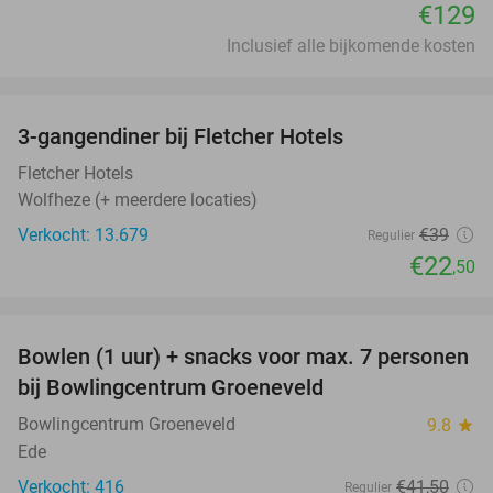
€129
Inclusief alle bijkomende kosten
favorite_border
3-gangendiner bij Fletcher Hotels
42%
Fletcher Hotels
Wolfheze (+ meerdere locaties)
Verkocht: 13.679
€39
Regulier
€22
,50
favorite_border
Bowlen (1 uur) + snacks voor max. 7 personen
40%
bij Bowlingcentrum Groeneveld
Bowlingcentrum Groeneveld
9.8
star
Ede
Verkocht: 416
€41
,50
Regulier