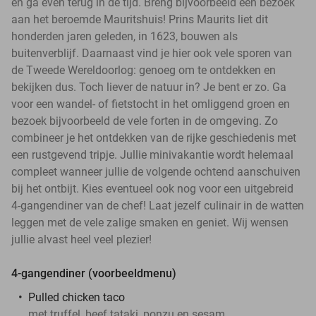
en ga even terug in de tijd. Breng bijvoorbeeld een bezoek
aan het beroemde Mauritshuis! Prins Maurits liet dit
honderden jaren geleden, in 1623, bouwen als
buitenverblijf. Daarnaast vind je hier ook vele sporen van
de Tweede Wereldoorlog: genoeg om te ontdekken en
bekijken dus. Toch liever de natuur in? Je bent er zo. Ga
voor een wandel- of fietstocht in het omliggend groen en
bezoek bijvoorbeeld de vele forten in de omgeving. Zo
combineer je het ontdekken van de rijke geschiedenis met
een rustgevend tripje. Jullie minivakantie wordt helemaal
compleet wanneer jullie de volgende ochtend aanschuiven
bij het ontbijt. Kies eventueel ook nog voor een uitgebreid
4-gangendiner van de chef! Laat jezelf culinair in de watten
leggen met de vele zalige smaken en geniet. Wij wensen
jullie alvast heel veel plezier!
4-gangendiner (voorbeeldmenu)
Pulled chicken taco
met truffel, beef tataki, ponzu en sesam