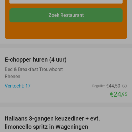
Zoek Restaurant
favorite_border
E-chopper huren (4 uur)
44%
Bed & Breakfast Trouwborst
Rhenen
Verkocht: 17
€44
,50
Regulier
€24
,95
favorite_border
Italiaans 3-gangen keuzediner + evt.
28%
limoncello spritz in Wageningen