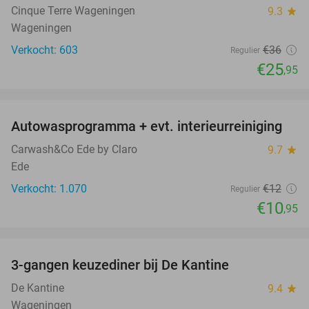
Cinque Terre Wageningen
9.3
star
Wageningen
Verkocht: 603
€36
Regulier
€25
,95
favorite_border
Autowasprogramma + evt. interieurreiniging
9%
Carwash&Co Ede by Claro
9.7
star
Ede
Verkocht: 1.070
€12
Regulier
€10
,95
favorite_border
3-gangen keuzediner bij De Kantine
39%
De Kantine
9.4
star
Wageningen