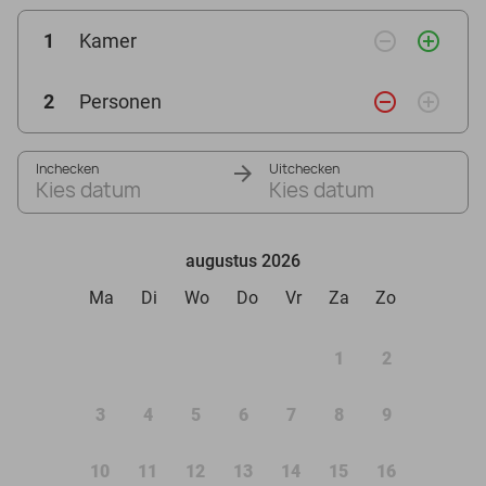
remove_circle_outline
add_circle_outline
1
Kamer
remove_circle_outline
add_circle_outline
2
Personen
Inchecken
Uitchecken
Kies datum
Kies datum
augustus 2026
Ma
Di
Wo
Do
Vr
Za
Zo
1
2
3
4
5
6
7
8
9
10
11
12
13
14
15
16