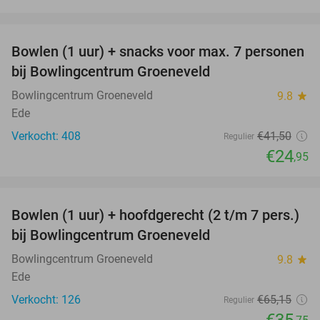
favorite_border
Bowlen (1 uur) + snacks voor max. 7 personen
40%
bij Bowlingcentrum Groeneveld
Bowlingcentrum Groeneveld
9.8
star
Ede
Verkocht: 408
€41
,50
Regulier
€24
,95
favorite_border
Bowlen (1 uur) + hoofdgerecht (2 t/m 7 pers.)
45%
bij Bowlingcentrum Groeneveld
Bowlingcentrum Groeneveld
9.8
star
Ede
Verkocht: 126
€65
,15
Regulier
€35