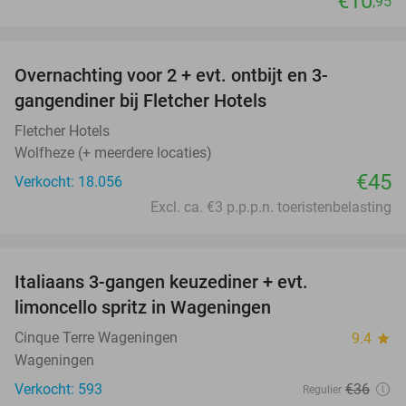
€10
,95
favorite_border
Overnachting voor 2 + evt. ontbijt en 3-
gangendiner bij Fletcher Hotels
Fletcher Hotels
Wolfheze (+ meerdere locaties)
€45
Verkocht: 18.056
Excl. ca. €3 p.p.p.n. toeristenbelasting
favorite_border
Italiaans 3-gangen keuzediner + evt.
28%
limoncello spritz in Wageningen
Cinque Terre Wageningen
9.4
star
Wageningen
Verkocht: 593
€36
Regulier