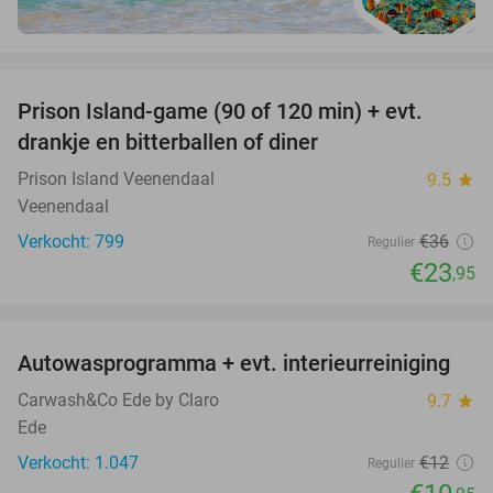
favorite_border
Prison Island-game (90 of 120 min) + evt.
33%
drankje en bitterballen of diner
Prison Island Veenendaal
9.5
star
Veenendaal
Verkocht: 799
€36
Regulier
€23
,95
favorite_border
Autowasprogramma + evt. interieurreiniging
9%
Carwash&Co Ede by Claro
9.7
star
Ede
Verkocht: 1.047
€12
Regulier