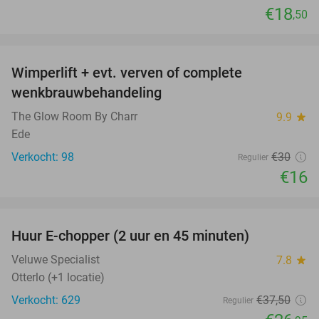
€18
,50
favorite_border
Wimperlift + evt. verven of complete
47%
wenkbrauwbehandeling
The Glow Room By Charr
9.9
star
Ede
Verkocht: 98
€30
Regulier
€16
favorite_border
Huur E-chopper (2 uur en 45 minuten)
28%
Veluwe Specialist
7.8
star
Otterlo (+1 locatie)
Verkocht: 629
€37
,50
Regulier