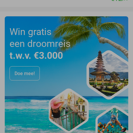
Win gratis
een droomreis
t.w.v. €3.000
Doe mee!