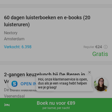
favorite_border
100%
60 dagen luisterboeken en e-books (20
luisteruren)
Nextory
Amsterdam
Verkocht: 6.398
€24
Regulier
Gratis
favorite_border
2-gangen keuzelunch bij De Beren in
43%
Veenendaal
close
OPEN IN APP
De Beren Veenendaal
9.7
star
Veenendaal
Boek nu voor €89
Verkocht: 759
€22
hotel
shopping_cart
Boek nu
navigate_next
Regulier
per kamer, per nacht
€12
,50