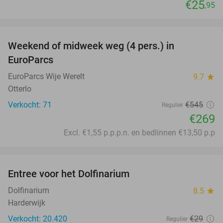
€25
,95
favorite_border
Weekend of midweek weg (4 pers.) in
51%
EuroParcs
EuroParcs Wije Werelt
9.7
star
Otterlo
Verkocht: 71
€545
Regulier
€269
Excl. €1,55 p.p.p.n. en bedlinnen €13,50 p.p
favorite_border
Entree voor het Dolfinarium
36%
Dolfinarium
8.5
star
Harderwijk
Verkocht: 20.420
€29
Regulier