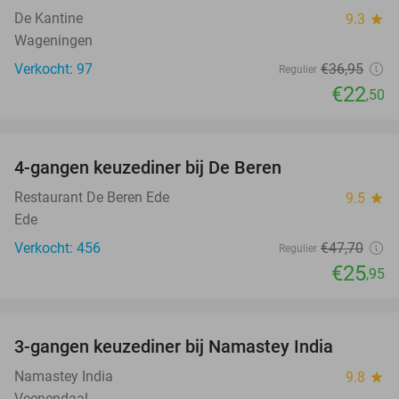
De Kantine
9.3
star
Wageningen
Verkocht: 97
€36
,95
Regulier
€22
,50
favorite_border
4-gangen keuzediner bij De Beren
46%
Restaurant De Beren Ede
9.5
star
Ede
Verkocht: 456
€47
,70
Regulier
€25
,95
favorite_border
3-gangen keuzediner bij Namastey India
27%
Namastey India
9.8
star
Veenendaal