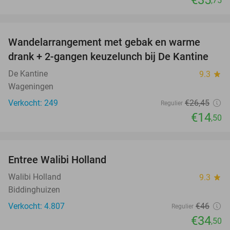
,75
favorite_border
Wandelarrangement met gebak en warme
45%
drank + 2-gangen keuzelunch bij De Kantine
De Kantine
9.3
star
Wageningen
Verkocht: 249
€26
,45
Regulier
€14
,50
favorite_border
Entree Walibi Holland
25%
Walibi Holland
9.3
star
Biddinghuizen
Verkocht: 4.807
€46
Regulier
€34
,50