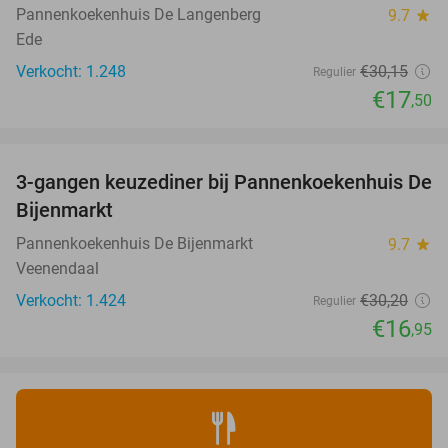
Pannenkoekenhuis De Langenberg
9.7
star
Ede
Verkocht: 1.248
€30
,15
Regulier
€17
,50
favorite_border
3-gangen keuzediner bij Pannenkoekenhuis De
44%
Bijenmarkt
Pannenkoekenhuis De Bijenmarkt
9.7
star
Veenendaal
Verkocht: 1.424
€30
,20
Regulier
€16
,95