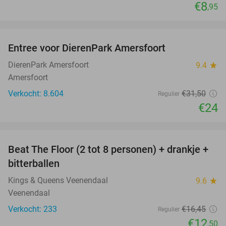
€8
,95
favorite_border
Entree voor DierenPark Amersfoort
24%
DierenPark Amersfoort
9.4
star
Amersfoort
Verkocht: 8.604
€31
,50
Regulier
€24
favorite_border
Beat The Floor (2 tot 8 personen) + drankje +
24%
bitterballen
Kings & Queens Veenendaal
9.6
star
Veenendaal
Verkocht: 233
€16
,45
Regulier
€12
,50