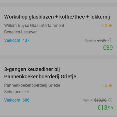
favorite_border
Workshop glasblazen + koffie/thee + lekkernij
68%
Willem Buyse GlasEntertainment
8.0
star
Beneden-Leeuwen
Verkocht: 437
€120
Regulier
€39
favorite_border
3-gangen keuzediner bij
30%
Pannenkoekenboerderij Grietje
Pannenkoekenboerderij Grietje
9.5
star
Scherpenzeel
Verkocht: 686
€19
,90
Regulier
€13
,95