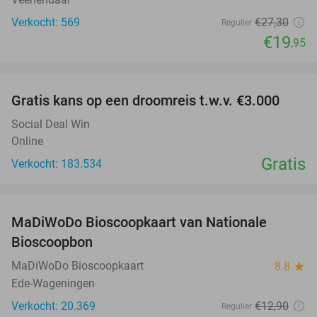
Verkocht: 569
€27
,30
Regulier
€19
,95
favorite_border
Gratis kans op een droomreis t.w.v. €3.000
Social Deal Win
Online
Gratis
Verkocht: 183.534
favorite_border
MaDiWoDo Bioscoopkaart van Nationale
31%
Bioscoopbon
MaDiWoDo Bioscoopkaart
8.8
star
Ede-Wageningen
Verkocht: 20.369
€12
,90
Regulier