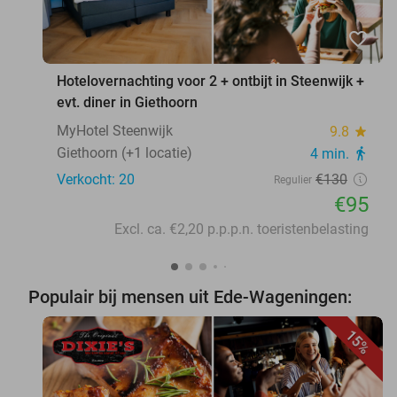
favorite_border
Hotelovernachting voor 2 + ontbijt in Steenwijk +
evt. diner in Giethoorn
MyHotel Steenwijk
9.8
star
Giethoorn (+1 locatie)
4 min.
directions_walk
Verkocht: 20
€130
Regulier
€95
Excl. ca. €2,20 p.p.p.n. toeristenbelasting
Populair bij mensen uit Ede-Wageningen:
15%