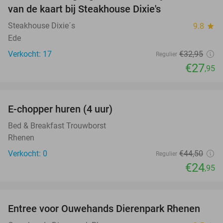
van de kaart bij Steakhouse Dixie's
Steakhouse Dixie´s
9.8
star
Ede
Verkocht: 17
€32
,95
Regulier
€27
,95
favorite_border
E-chopper huren (4 uur)
44%
NEW
TODAY
Bed & Breakfast Trouwborst
Rhenen
Verkocht: 0
€44
,50
Regulier
€24
,95
favorite_border
Entree voor Ouwehands Dierenpark Rhenen
19%