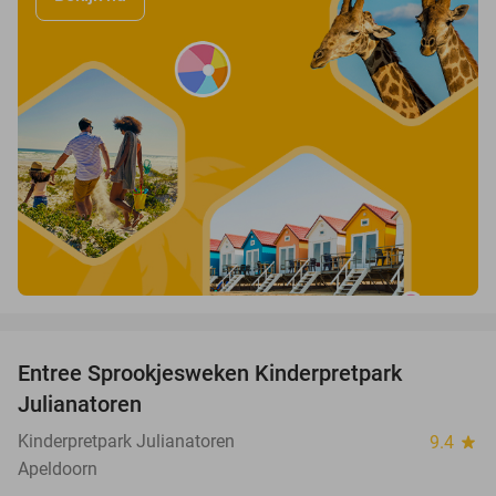
favorite_border
Entree Sprookjesweken Kinderpretpark
39%
Julianatoren
Kinderpretpark Julianatoren
9.4
star
Apeldoorn