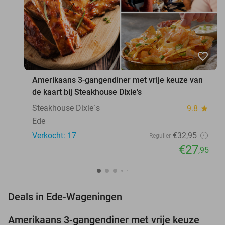
favorite_border
Amerikaans 3-gangendiner met vrije keuze van
de kaart bij Steakhouse Dixie's
Steakhouse Dixie´s
9.8
star
Ede
Verkocht: 17
€32
,95
Regulier
€27
,95
favorite_border
Deals in Ede-Wageningen
Amerikaans 3-gangendiner met vrije keuze
15%