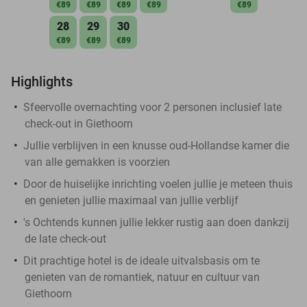
€89
€89
€89
€89
€89
28
29
30
€89
€89
€89
Highlights
Sfeervolle overnachting voor 2 personen inclusief late
check-out in Giethoorn
Jullie verblijven in een knusse oud-Hollandse kamer die
van alle gemakken is voorzien
Door de huiselijke inrichting voelen jullie je meteen thuis
en genieten jullie maximaal van jullie verblijf
's Ochtends kunnen jullie lekker rustig aan doen dankzij
de late check-out
Dit prachtige hotel is de ideale uitvalsbasis om te
genieten van de romantiek, natuur en cultuur van
Giethoorn