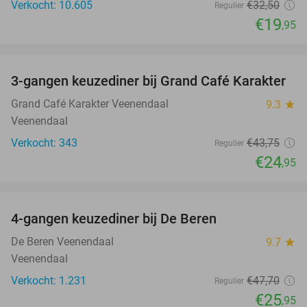
Verkocht: 10.605
€32
,50
Regulier
€19
,95
favorite_border
3-gangen keuzediner bij Grand Café Karakter
43%
Grand Café Karakter Veenendaal
9.3
star
Veenendaal
Verkocht: 343
€43
,75
Regulier
€24
,95
favorite_border
4-gangen keuzediner bij De Beren
46%
De Beren Veenendaal
9.7
star
Veenendaal
Verkocht: 1.231
€47
,70
Regulier
€25
,95