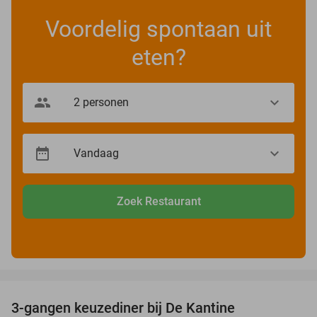
Voordelig spontaan uit
eten?
Zoek Restaurant
favorite_border
3-gangen keuzediner bij De Kantine
39%