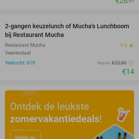
€26
,95
favorite_border
2-gangen keuzelunch of Mucha's Lunchboom
39%
bij Restaurant Mucha
Restaurant Mucha
9.6
star
Veenendaal
Verkocht: 619
€22
,80
Regulier
€14
Ontdek de leukste
zomervakantiedeals
!
Bekijk nu