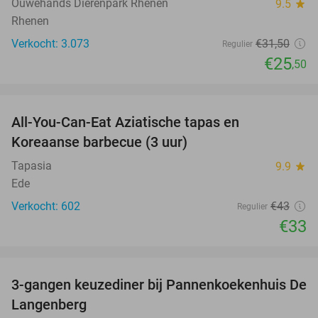
Ouwehands Dierenpark Rhenen
9.5
star
Rhenen
Verkocht: 3.073
€31
,50
Regulier
€25
,50
favorite_border
All-You-Can-Eat Aziatische tapas en
23%
Koreaanse barbecue (3 uur)
Tapasia
9.9
star
Ede
Verkocht: 602
€43
Regulier
€33
favorite_border
3-gangen keuzediner bij Pannenkoekenhuis De
42%
Langenberg