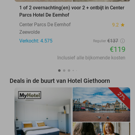
1 of 2 overnachting(en) voor 2 + ontbijt in Center
Parcs Hotel De Eemhof
Center Parcs De Eemhof
9.2
star
Zeewolde
Verkocht: 4.575
€137
Regulier
€119
Inclusief alle bijkomende kosten
Deals in de buurt van Hotel Giethoorn
27%