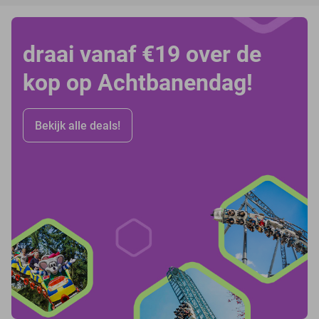
draai vanaf €19 over de
kop op Achtbanendag!
Bekijk alle deals!