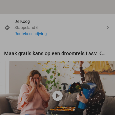
De Koog
Stappeland 6
Routebeschrijving
Maak gratis kans op een droomreis t.w.v. €3.000!
play_circle