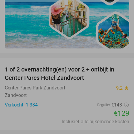
favorite_border
1 of 2 overnachting(en) voor 2 + ontbijt in
13%
Center Parcs Hotel Zandvoort
Center Parcs Park Zandvoort
9.2
star
Zandvoort
Verkocht: 1.384
€148
Regulier
€129
Inclusief alle bijkomende kosten
favorite_border