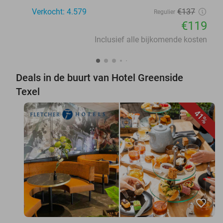
Verkocht: 4.579
€137
Regulier
€119
Inclusief alle bijkomende kosten
Deals in de buurt van Hotel Greenside
Texel
41%
favorite_border