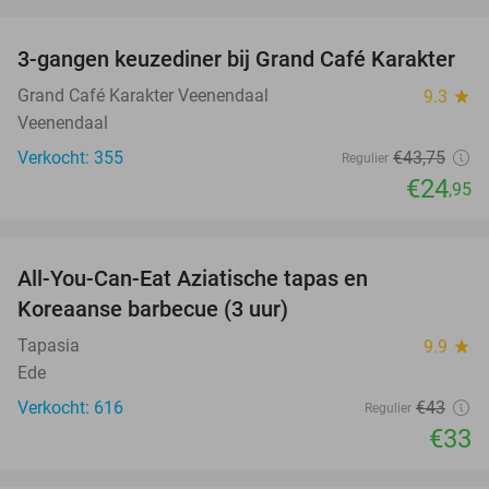
favorite_border
3-gangen keuzediner bij Grand Café Karakter
43%
Grand Café Karakter Veenendaal
9.3
star
Veenendaal
Verkocht: 355
€43
,75
Regulier
€24
,95
favorite_border
All-You-Can-Eat Aziatische tapas en
23%
Koreaanse barbecue (3 uur)
Tapasia
9.9
star
Ede
Verkocht: 616
€43
Regulier
€33
favorite_border