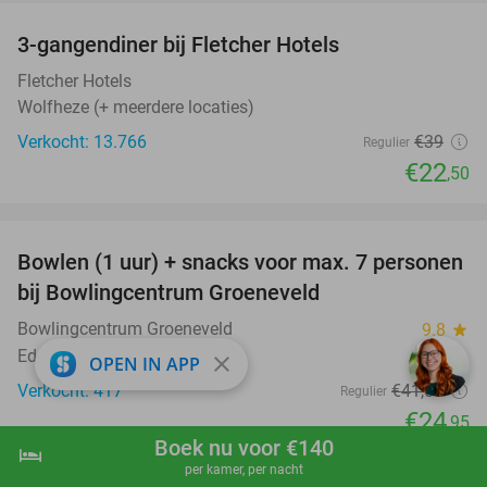
3-gangendiner bij Fletcher Hotels
42%
Fletcher Hotels
Wolfheze (+ meerdere locaties)
Verkocht: 13.766
€39
Regulier
€22
,50
favorite_border
Bowlen (1 uur) + snacks voor max. 7 personen
40%
bij Bowlingcentrum Groeneveld
Bowlingcentrum Groeneveld
9.8
star
Ede
close
OPEN IN APP
Verkocht: 417
€41
,50
Regulier
€24
,95
Boek nu voor €140
hotel
favorite_border
shopping_cart
Boek nu
navigate_next
per kamer, per nacht