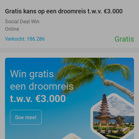
Gratis kans op een droomreis t.w.v. €3.000
Social Deal Win
Online
Gratis
Verkocht: 186.286
Win gratis
een droomreis
t.w.v. €3.000
Doe mee!