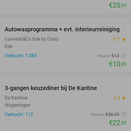
€25
,95
favorite_border
Autowasprogramma + evt. interieurreiniging
9%
Carwash&Co Ede by Claro
9.7
star
Ede
Verkocht: 1.085
€12
Regulier
€10
,95
favorite_border
3-gangen keuzediner bij De Kantine
39%
De Kantine
9.4
star
Wageningen
Verkocht: 112
€36
,95
Regulier
€22
,50