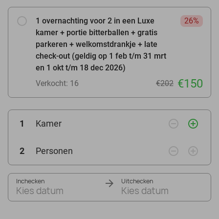
1 overnachting voor 2 in een Luxe
26%
kamer + portie bitterballen + gratis
parkeren + welkomstdrankje + late
check-out (geldig op 1 feb t/m 31 mrt
en 1 okt t/m 18 dec 2026)
€150
Verkocht: 16
€202
remove_circle_outline
add_circle_outline
1
Kamer
remove_circle_outline
add_circle_outline
2
Personen
Inchecken
Uitchecken
Kies datum
Kies datum