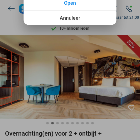
Open
7 dagen per week beschikbaar
Annuleer
10+ miljoen leden
Bereikbaar tot 21:00
9,4
op basis van
206.200 reviews
Ontdek 15.000+ deals
32%
7 dagen per week beschikbaar
10+ miljoen leden
favorite_border
Overnachting(en) voor 2 + ontbijt +