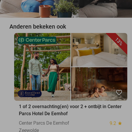
Anderen bekeken ook
13%
favorite_border
1 of 2 overnachting(en) voor 2 + ontbijt in Center
Parcs Hotel De Eemhof
Center Parcs De Eemhof
9.2
star
Zeewolde