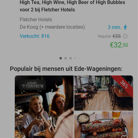
High Tea, High Wine, High Beer of High Bubbles
voor 2 bij Fletcher Hotels
Fletcher Hotels
De Koog (+ meerdere locaties)
3 min.
directions_walk
Verkocht: 816
€55
Regulier
€32
,50
Populair bij mensen uit Ede-Wageningen:
36%
favorite_border