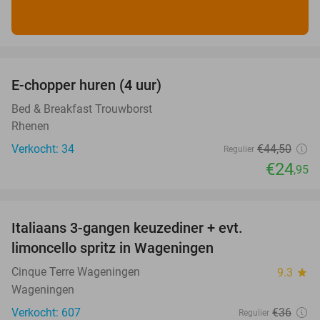
favorite_border
E-chopper huren (4 uur)
44%
Bed & Breakfast Trouwborst
Rhenen
Verkocht: 34
€44
,50
Regulier
€24
,95
favorite_border
Italiaans 3-gangen keuzediner + evt.
28%
limoncello spritz in Wageningen
Cinque Terre Wageningen
9.3
star
Wageningen
Verkocht: 607
€36
Regulier