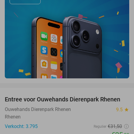
favorite_border
Entree voor Ouwehands Dierenpark Rhenen
19%
Ouwehands Dierenpark Rhenen
9.5
star
Rhenen
Verkocht: 3.795
€31
,50
Regulier