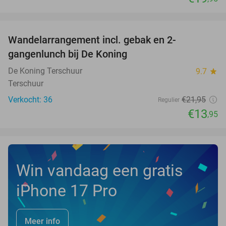
favorite_border
Wandelarrangement incl. gebak en 2-
36%
NEW
gangenlunch bij De Koning
TODAY
De Koning Terschuur
9.7
star
Terschuur
Verkocht: 36
€21
,95
Regulier
€13
,95
Win vandaag een gratis
iPhone 17 Pro
Meer info