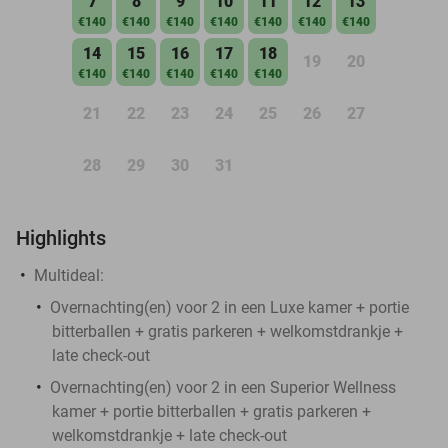
7
8
9
10
11
12
13
€140
€140
€140
€140
€140
€140
€140
14
15
16
17
18
19
20
€140
€140
€140
€140
€140
21
22
23
24
25
26
27
28
29
30
31
Highlights
Multideal:
Overnachting(en) voor 2 in een Luxe kamer + portie
bitterballen + gratis parkeren + welkomstdrankje +
late check-out
Overnachting(en) voor 2 in een Superior Wellness
kamer + portie bitterballen + gratis parkeren +
welkomstdrankje + late check-out