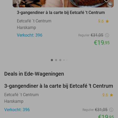
3-gangendiner à la carte bij Eetcafé 't Centrum
Eetcafé ´t Centrum
9.6
star
Harskamp
Verkocht: 396
€31
,05
Regulier
€19
,95
favorite_border
Deals in Ede-Wageningen
3-gangendiner à la carte bij Eetcafé 't Centrum
36%
Eetcafé ´t Centrum
9.6
star
Harskamp
Verkocht: 396
€31
,05
Regulier
€19
,95