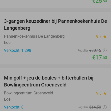
€25
,50
favorite_border
3-gangen keuzediner bij Pannenkoekenhuis De
42%
Langenberg
Pannenkoekenhuis De Langenberg
9.7
star
Ede
Verkocht: 1.298
€30
,15
Regulier
€17
,50
favorite_border
Minigolf + jeu de boules + bitterballen bij
52%
NEW
Bowlingcentrum Groeneveld
TODAY
Bowlingcentrum Groeneveld
9.8
star
Ede
Verkocht: 0
€14
,50
Regulier