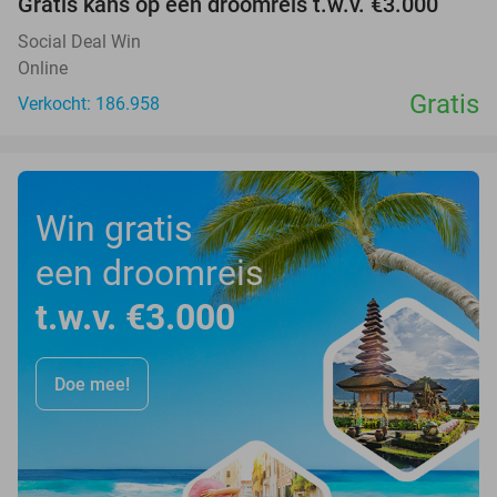
Gratis kans op een droomreis t.w.v. €3.000
Social Deal Win
Online
Gratis
Verkocht: 186.958
Win gratis
een droomreis
t.w.v. €3.000
Doe mee!