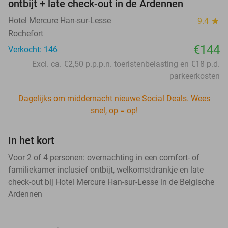
ontbijt + late check-out in de Ardennen
Hotel Mercure Han-sur-Lesse
9.4
star
Rochefort
€144
Verkocht: 146
Excl. ca. €2,50 p.p.p.n. toeristenbelasting en €18 p.d.
parkeerkosten
Dagelijks om middernacht nieuwe Social Deals. Wees
snel, op = op!
In het kort
Voor 2 of 4 personen: overnachting in een comfort- of
familiekamer inclusief ontbijt, welkomstdrankje en late
check-out bij Hotel Mercure Han-sur-Lesse in de Belgische
Ardennen