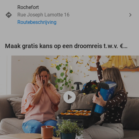
Rochefort
Rue Joseph Lamotte 16
Routebeschrijving
Maak gratis kans op een droomreis t.w.v. €3.000!
play_circle