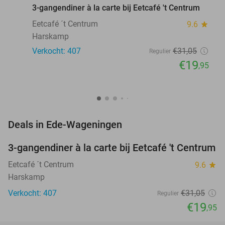
3-gangendiner à la carte bij Eetcafé 't Centrum
Eetcafé ´t Centrum
9.6
star
Harskamp
Verkocht: 407
€31
,05
Regulier
€19
,95
favorite_border
Deals in Ede-Wageningen
3-gangendiner à la carte bij Eetcafé 't Centrum
36%
Eetcafé ´t Centrum
9.6
star
Harskamp
Verkocht: 407
€31
,05
Regulier
€19
,95
favorite_border