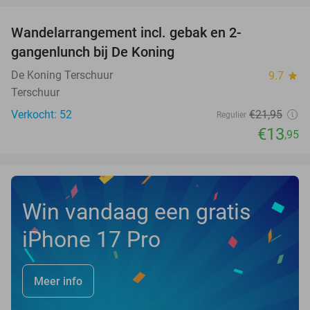
Wandelarrangement incl. gebak en 2-
36%
NEW
gangenlunch bij De Koning
TODAY
De Koning Terschuur
9.7
star
Terschuur
Verkocht: 52
€21
,95
Regulier
€13
,95
Win vandaag een gratis
iPhone 17 Pro
Meer info