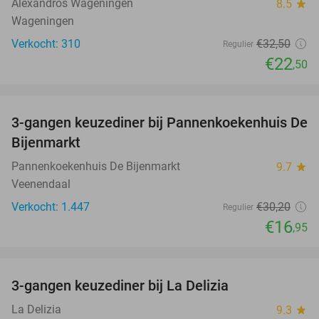
Alexandros Wageningen
8.5
star
Wageningen
Verkocht: 310
€32
,50
Regulier
€22
,50
favorite_border
3-gangen keuzediner bij Pannenkoekenhuis De
44%
Bijenmarkt
Pannenkoekenhuis De Bijenmarkt
9.7
star
Veenendaal
Verkocht: 1.447
€30
,20
Regulier
€16
,95
favorite_border
3-gangen keuzediner bij La Delizia
32%
La Delizia
9.3
star