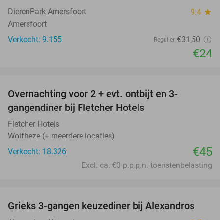
DierenPark Amersfoort
9.4
star
Amersfoort
Verkocht: 9.155
€31
,50
Regulier
€24
favorite_border
Overnachting voor 2 + evt. ontbijt en 3-
gangendiner bij Fletcher Hotels
Fletcher Hotels
Wolfheze (+ meerdere locaties)
€45
Verkocht: 18.326
Excl. ca. €3 p.p.p.n. toeristenbelasting
favorite_border
Grieks 3-gangen keuzediner bij Alexandros
31%