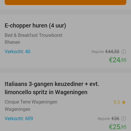
favorite_border
E-chopper huren (4 uur)
44%
Bed & Breakfast Trouwborst
Rhenen
Verkocht: 40
€44
,50
Regulier
€24
,95
favorite_border
Italiaans 3-gangen keuzediner + evt.
28%
limoncello spritz in Wageningen
Cinque Terre Wageningen
9.3
star
Wageningen
Verkocht: 609
€36
Regulier
€25
,95