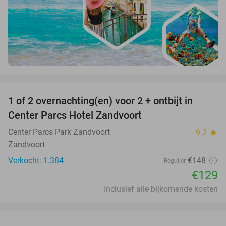
favorite_border
1 of 2 overnachting(en) voor 2 + ontbijt in
13%
Center Parcs Hotel Zandvoort
Center Parcs Park Zandvoort
9.2
star
Zandvoort
Verkocht: 1.384
€148
Regulier
€129
Inclusief alle bijkomende kosten
favorite_border