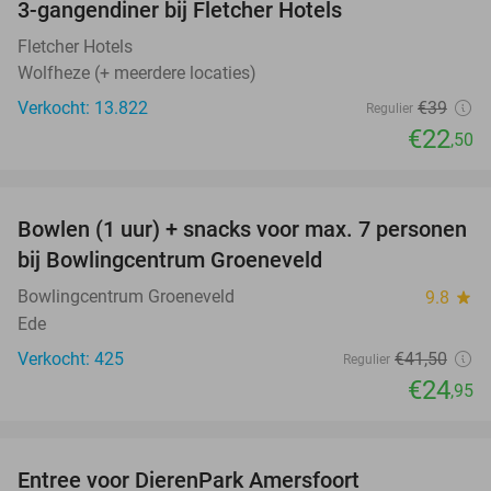
3-gangendiner bij Fletcher Hotels
42%
Fletcher Hotels
Wolfheze (+ meerdere locaties)
Verkocht: 13.822
€39
Regulier
€22
,50
favorite_border
Bowlen (1 uur) + snacks voor max. 7 personen
40%
bij Bowlingcentrum Groeneveld
Bowlingcentrum Groeneveld
9.8
star
Ede
Verkocht: 425
€41
,50
Regulier
€24
,95
favorite_border
Entree voor DierenPark Amersfoort
24%