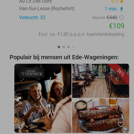
Au Lit Des Ours
9.3
star
Han-Sur-Lesse (Rochefort)
1 min.
directions_walk
Verkocht: 32
€440
Regulier
€109
Excl. ca. €1,80 p.p.p.n. toeristenbelasting
Populair bij mensen uit Ede-Wageningen:
36%
favorite_border