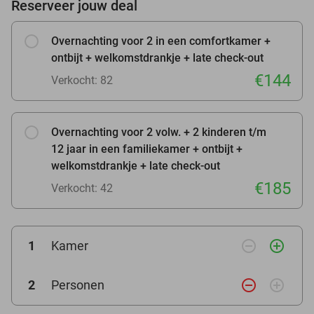
Reserveer jouw deal
Overnachting voor 2 in een comfortkamer +
ontbijt + welkomstdrankje + late check-out
€144
Verkocht: 82
Overnachting voor 2 volw. + 2 kinderen t/m
12 jaar in een familiekamer + ontbijt +
welkomstdrankje + late check-out
€185
Verkocht: 42
remove_circle_outline
add_circle_outline
1
Kamer
remove_circle_outline
add_circle_outline
2
Personen