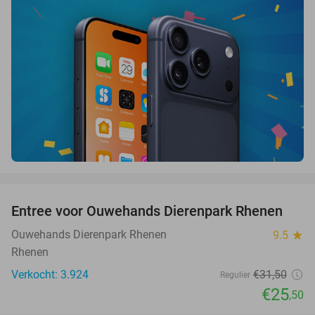
favorite_border
Entree voor Ouwehands Dierenpark Rhenen
19%
Ouwehands Dierenpark Rhenen
9.5
star
Rhenen
Verkocht: 3.924
€31
,50
Regulier
€25
,50