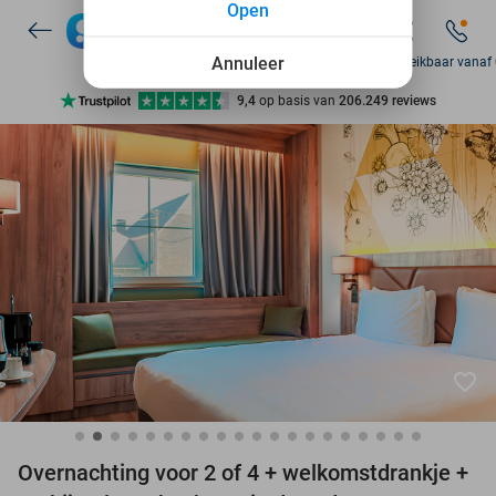
Open
7 dagen per week beschikbaar
10+ miljoen leden
Annuleer
Zo bereikbaar vanaf
9,4
op basis van
206.249 reviews
Ontdek 15.000+ deals
7 dagen per week beschikbaar
10+ miljoen leden
favorite_border
Overnachting voor 2 of 4 + welkomstdrankje +