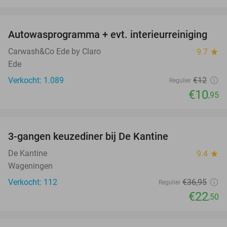
favorite_border
Autowasprogramma + evt. interieurreiniging
9%
Carwash&Co Ede by Claro
9.7
star
Ede
Verkocht: 1.089
€12
Regulier
€10
,95
favorite_border
3-gangen keuzediner bij De Kantine
39%
De Kantine
9.4
star
Wageningen
Verkocht: 112
€36
,95
Regulier
€22
,50
favorite_border