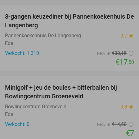
favorite_border
3-gangen keuzediner bij Pannenkoekenhuis De
42%
Langenberg
Pannenkoekenhuis De Langenberg
9.7
star
Ede
Verkocht: 1.310
€30
,15
Regulier
€17
,50
favorite_border
Minigolf + jeu de boules + bitterballen bij
52%
NEW
Bowlingcentrum Groeneveld
TODAY
Bowlingcentrum Groeneveld
9.8
star
Ede
Verkocht: 0
€14
,50
Regulier
€7