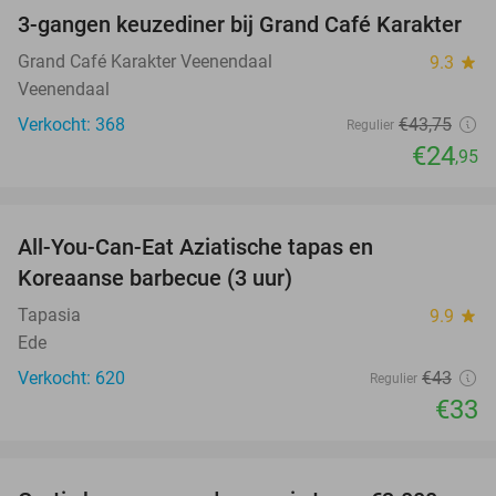
3-gangen keuzediner bij Grand Café Karakter
43%
Grand Café Karakter Veenendaal
9.3
star
Veenendaal
Verkocht: 368
€43
,75
Regulier
€24
,95
favorite_border
All-You-Can-Eat Aziatische tapas en
23%
Koreaanse barbecue (3 uur)
Tapasia
9.9
star
Ede
Verkocht: 620
€43
Regulier
€33
favorite_border