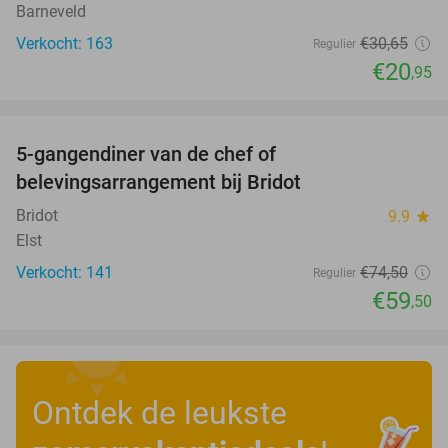
Barneveld
Verkocht: 163
€30
,65
Regulier
€20
,95
favorite_border
5-gangendiner van de chef of
20%
belevingsarrangement bij Bridot
Bridot
9.9
star
Elst
Verkocht: 141
€74
,50
Regulier
€59
,50
Ontdek de leukste