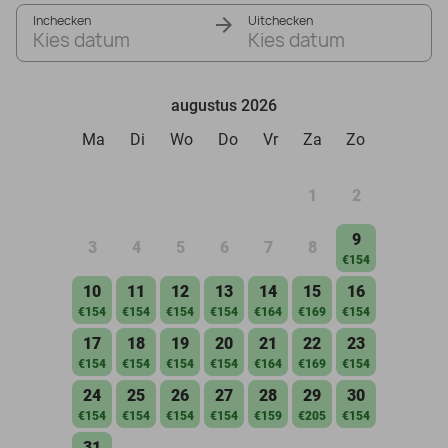
Inchecken
Uitchecken
Kies datum
Kies datum
augustus 2026
Ma
Di
Wo
Do
Vr
Za
Zo
1
2
9
3
4
5
6
7
8
€154
10
11
12
13
14
15
16
€154
€154
€154
€154
€164
€169
€154
17
18
19
20
21
22
23
€154
€154
€154
€154
€164
€169
€154
24
25
26
27
28
29
30
€154
€154
€154
€154
€159
€205
€154
31