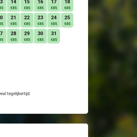
3
14
15
16
17
18
85
€85
€85
€85
€85
€85
0
21
22
23
24
25
85
€85
€85
€85
€85
€85
7
28
29
30
31
85
€85
€85
€85
€85
l tegelijkertijd.