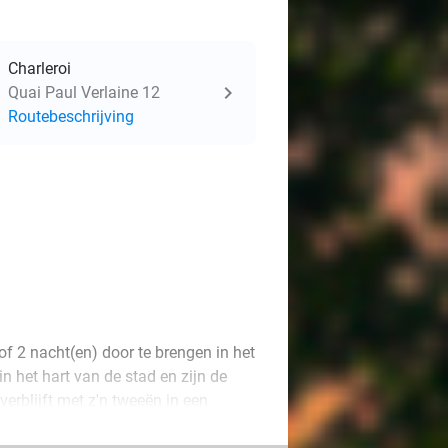
Charleroi
Quai Paul Verlaine 12
Routebeschrijving
of 2 nacht(en) door te brengen in het
in het hart van de stad en zijn de
erblijft met z'n tweeën in een
en. De kamer is voorzien van alle