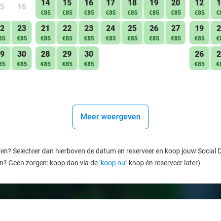
14
15
16
17
18
19
20
12
1
5
16
€85
€85
€85
€85
€85
€85
€85
€85
€
2
23
21
22
23
24
25
26
27
19
2
85
€85
€85
€85
€85
€85
€85
€85
€85
€85
€
9
30
28
29
30
26
2
85
€85
€85
€85
€85
€85
€
Meer weergeven
ren? Selecteer dan hierboven de datum en reserveer en koop jouw Social Dea
en? Geen zorgen: koop dan via de ‘
koop nu
’-knop én reserveer later)