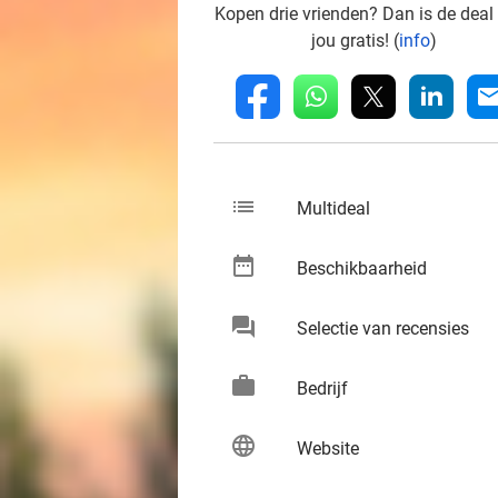
Kopen drie vrienden? Dan is de deal
jou gratis! (
info
)
whatsapp
linkedin
fb
mai
list
keybo
Multideal
date_range
keybo
Beschikbaarheid
chat
keybo
Selectie van recensies
work
keybo
Bedrijf
language
keybo
Website