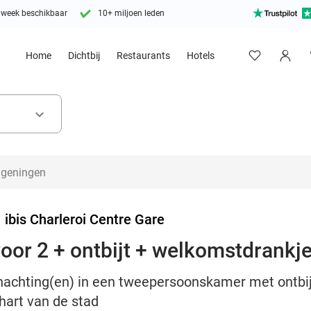
 week beschikbaar
10+ miljoen leden
Home
Dichtbij
Restaurants
Hotels
keyboard_arrow_down
>
ibis Charleroi Centre Gare
oor 2 + ontbijt + welkomstdrankje
nachting(en) in een tweepersoonskamer met ontbijt
 hart van de stad