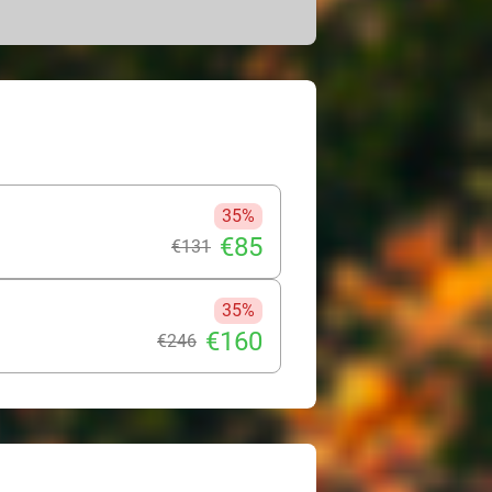
mer, een bureau, gratis wifi en een
rankje voor je klaar om je verblijf
ecte manier om je dag te beginnen met
or het stadscentrum te wandelen en
ie op elke straathoek aanwezig zijn in
tdek het Museum voor Schone
 en vele andere bezienswaardigheden
35%
kantie in Charleroi!
€85
€131
35%
€160
€246