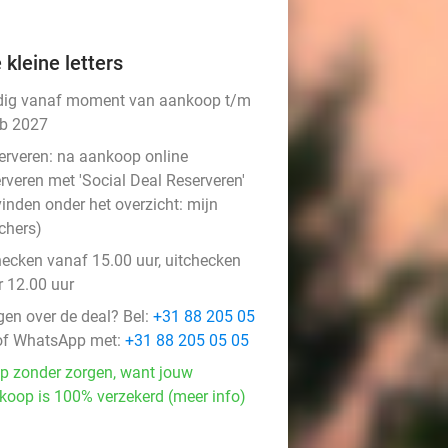
 kleine letters
dig vanaf moment van aankoop t/m
eb 2027
erveren:
na aankoop online
rveren met 'Social Deal Reserveren'
vinden onder het overzicht:
mijn
chers
)
hecken vanaf 15.00 uur, uitchecken
r 12.00 uur
gen over de deal? Bel:
+31 88 205 05
f WhatsApp met:
+31 88 205 05 05
p zonder zorgen, want jouw
koop is 100% verzekerd (meer info)