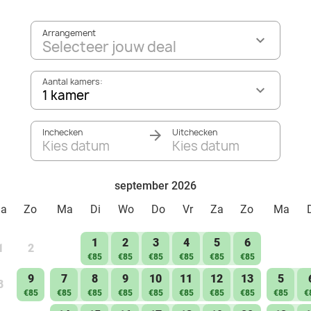
Arrangement
Selecteer jouw deal
Aantal kamers:
1 kamer
Inchecken
Uitchecken
Kies datum
Kies datum
september 2026
Za
Zo
Ma
Di
Wo
Do
Vr
Za
Zo
Ma
1
2
3
4
5
6
1
2
€85
€85
€85
€85
€85
€85
9
7
8
9
10
11
12
13
5
8
€85
€85
€85
€85
€85
€85
€85
€85
€85
€