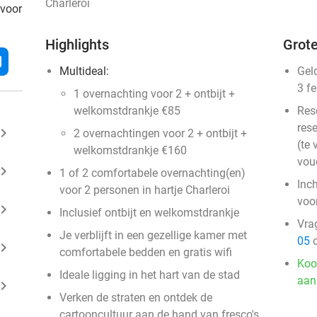
Charleroi
 voor
Highlights
Grote
l
Multideal:
Gel
3 f
1 overnachting voor 2 + ontbijt +
welkomstdrankje €85
Res
rese
ard_arrow_right
2 overnachtingen voor 2 + ontbijt +
(te 
welkomstdrankje €160
vou
ard_arrow_right
1 of 2 comfortabele overnachting(en)
Inc
voor 2 personen in hartje Charleroi
voo
ard_arrow_right
Inclusief ontbijt en welkomstdrankje
Vra
Je verblijft in een gezellige kamer met
05
o
ard_arrow_right
comfortabele bedden en gratis wifi
Koo
Ideale ligging in het hart van de stad
aan
ard_arrow_right
Verken de straten en ontdek de
cartooncultuur aan de hand van fresco's