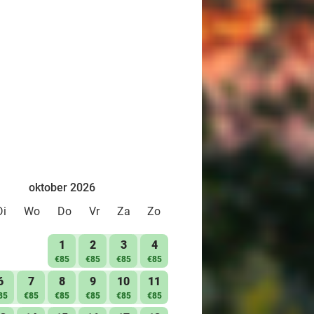
oktober 2026
Di
Wo
Do
Vr
Za
Zo
1
2
3
4
€85
€85
€85
€85
6
7
8
9
10
11
85
€85
€85
€85
€85
€85