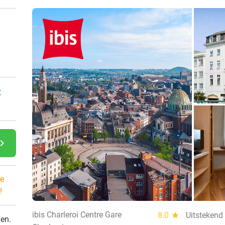
:
gate_next
e
!
ibis Charleroi Centre Gare
8.0
star
Uitstekend
den.