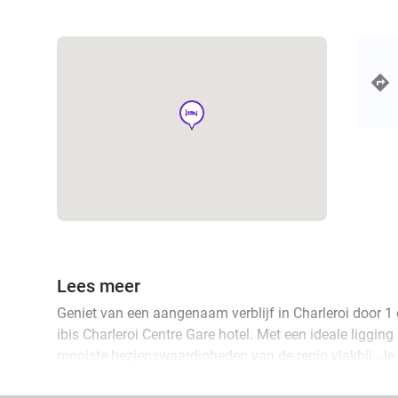
hotel
Lees meer
Geniet van een aangenaam verblijf in Charleroi door 1 
ibis Charleroi Centre Gare hotel. Met een ideale ligging 
mooiste bezienswaardigheden van de regio vlakbij. Je v
tweepersoonskamer of een kamer met twee aparte bedd