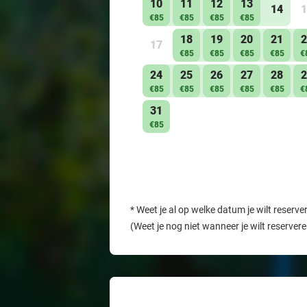
10
11
12
13
14
1
€85
€85
€85
€85
18
19
20
21
2
17
€85
€85
€85
€85
€
24
25
26
27
28
2
€85
€85
€85
€85
€85
€
31
€85
*
Weet je al op welke datum je wilt reserve
(Weet je nog niet wanneer je wilt reserver