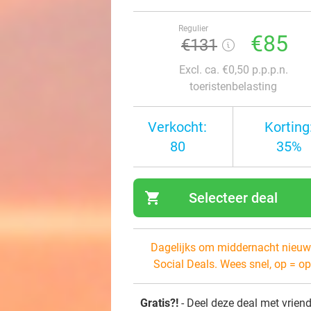
Regulier
€85
€131
Excl. ca. €0,50 p.p.p.n.
toeristenbelasting
Verkocht:
Korting
80
35%
shopping_cart
Selecteer deal
navi
Dagelijks om middernacht nieuw
Social Deals. Wees snel, op = op
Gratis?!
- Deel deze deal met vrien