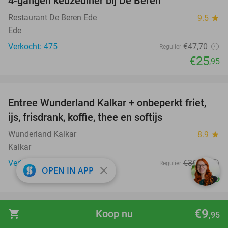
4-gangen keuzediner bij De Beren
46%
Restaurant De Beren Ede
9.5
star
Ede
Verkocht: 475
€47
,70
Regulier
€25
,95
favorite_border
Entree Wunderland Kalkar + onbeperkt friet,
32%
ijs, frisdrank, koffie, thee en softijs
Wunderland Kalkar
8.9
star
Kalkar
Verkocht: 27.959
€36
,50
Regulier
close
OPEN IN APP
€25
favorite_border
€9
shopping_cart
Koop nu
,95
Dagentree voor Apenheul
36%