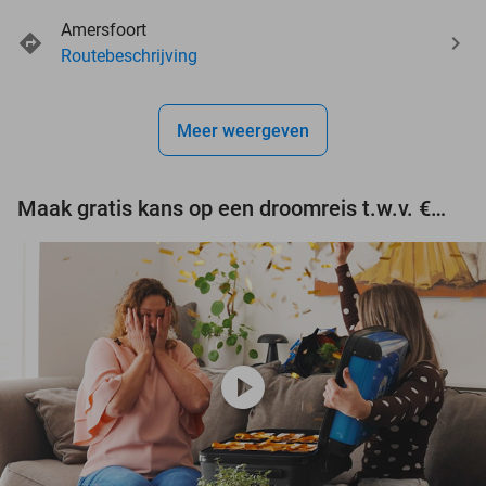
events
Amersfoort
events
events
Routebeschrijving
events
events
events
events
Meer weergeven
events
Maak gratis kans op een droomreis t.w.v. €3.000!
play_circle