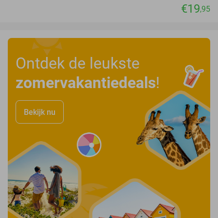
€19
,95
Ontdek de leukste
zomervakantiedeals
!
Bekijk nu