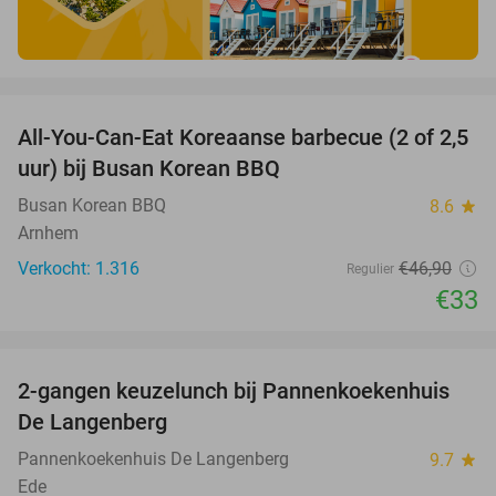
favorite_border
All-You-Can-Eat Koreaanse barbecue (2 of 2,5
30%
uur) bij Busan Korean BBQ
Busan Korean BBQ
8.6
star
Arnhem
Verkocht: 1.316
€46
,90
Regulier
€33
favorite_border
2-gangen keuzelunch bij Pannenkoekenhuis
44%
De Langenberg
Pannenkoekenhuis De Langenberg
9.7
star
Ede