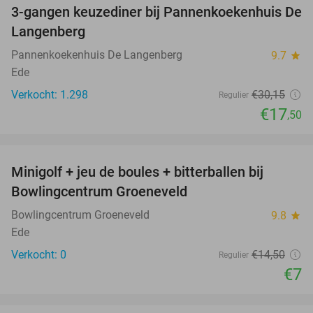
3-gangen keuzediner bij Pannenkoekenhuis De
42%
Langenberg
Pannenkoekenhuis De Langenberg
9.7
star
Ede
Verkocht: 1.298
€30
,15
Regulier
€17
,50
favorite_border
Minigolf + jeu de boules + bitterballen bij
52%
NEW
Bowlingcentrum Groeneveld
TODAY
Bowlingcentrum Groeneveld
9.8
star
Ede
Verkocht: 0
€14
,50
Regulier
€7
favorite_border