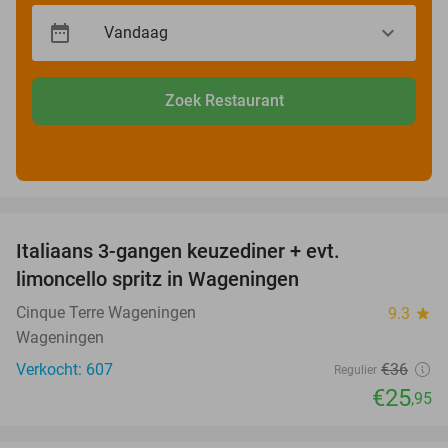
Zoek Restaurant
favorite_border
Italiaans 3-gangen keuzediner + evt.
28%
limoncello spritz in Wageningen
Cinque Terre Wageningen
9.3
star
Wageningen
Verkocht: 607
€36
Regulier
€25
,95
favorite_border