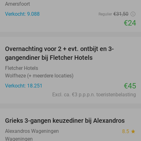
Amersfoort
Verkocht: 9.088
€31
,50
Regulier
€24
favorite_border
Overnachting voor 2 + evt. ontbijt en 3-
gangendiner bij Fletcher Hotels
Fletcher Hotels
Wolfheze (+ meerdere locaties)
€45
Verkocht: 18.251
Excl. ca. €3 p.p.p.n. toeristenbelasting
favorite_border
Grieks 3-gangen keuzediner bij Alexandros
31%
Alexandros Wageningen
8.5
star
Wageningen