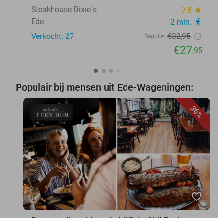
Steakhouse Dixie´s
9.8
star
Ede
2 min.
directions_walk
Verkocht: 27
€32
,95
Regulier
€27
,95
Populair bij mensen uit Ede-Wageningen:
36%
favorite_border