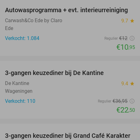
Autowasprogramma + evt. interieurreiniging
9%
Carwash&Co Ede by Claro
9.7
star
Ede
Verkocht: 1.084
€12
Regulier
€10
,95
favorite_border
3-gangen keuzediner bij De Kantine
39%
De Kantine
9.4
star
Wageningen
Verkocht: 110
€36
,95
Regulier
€22
,50
favorite_border
3-gangen keuzediner bij Grand Café Karakter
43%