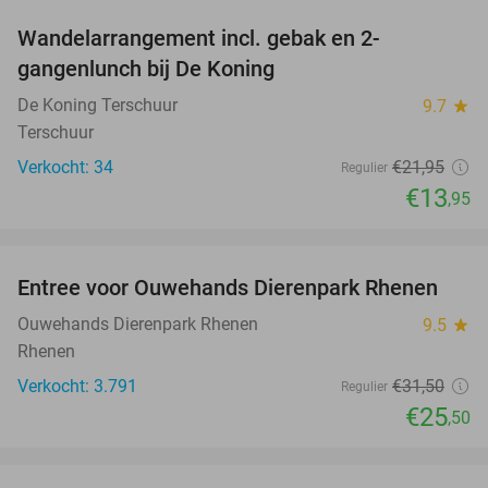
Wandelarrangement incl. gebak en 2-
36%
NEW
gangenlunch bij De Koning
TODAY
De Koning Terschuur
9.7
star
Terschuur
Verkocht: 34
€21
,95
Regulier
€13
,95
favorite_border
Entree voor Ouwehands Dierenpark Rhenen
19%
Ouwehands Dierenpark Rhenen
9.5
star
Rhenen
Verkocht: 3.791
€31
,50
Regulier
€25
,50
favorite_border