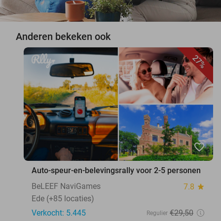
Anderen bekeken ook
27%
favorite_border
Auto-speur-en-belevingsrally voor 2-5 personen
BeLEEF NaviGames
7.8
star
Ede (+85 locaties)
Verkocht: 5.445
€29
,50
Regulier