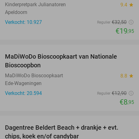
Kinderpretpark Julianatoren
9.4
star
Apeldoorn
Verkocht: 10.927
€32
,50
Regulier
€19
,95
favorite_border
MaDiWoDo Bioscoopkaart van Nationale
31%
Bioscoopbon
MaDiWoDo Bioscoopkaart
8.8
star
Ede-Wageningen
Verkocht: 20.594
€12
,90
Regulier
€8
,95
favorite_border
Dagentree Beldert Beach + drankje + evt.
53%
chips, koek en/of candybar