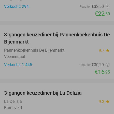
Verkocht: 294
€32
,50
Regulier
€22
,50
favorite_border
3-gangen keuzediner bij Pannenkoekenhuis De
44%
Bijenmarkt
Pannenkoekenhuis De Bijenmarkt
9.7
star
Veenendaal
Verkocht: 1.445
€30
,20
Regulier
€16
,95
favorite_border
3-gangen keuzediner bij La Delizia
32%
La Delizia
9.3
star
Barneveld