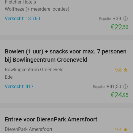
Fletcher Hotels
Wolfheze (+ meerdere locaties)
Verkocht: 13.760
€39
Regulier
€22
,50
favorite_border
Bowlen (1 uur) + snacks voor max. 7 personen
40%
bij Bowlingcentrum Groeneveld
Bowlingcentrum Groeneveld
9.8
star
Ede
Verkocht: 417
€41
,50
Regulier
€24
,95
favorite_border
Entree voor DierenPark Amersfoort
24%
DierenPark Amersfoort
9.4
star