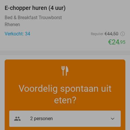
E-chopper huren (4 uur)
44%
Bed & Breakfast Trouwborst
Rhenen
Verkocht: 34
€44
,50
Regulier
€24
,95
Voordelig spontaan uit
eten?