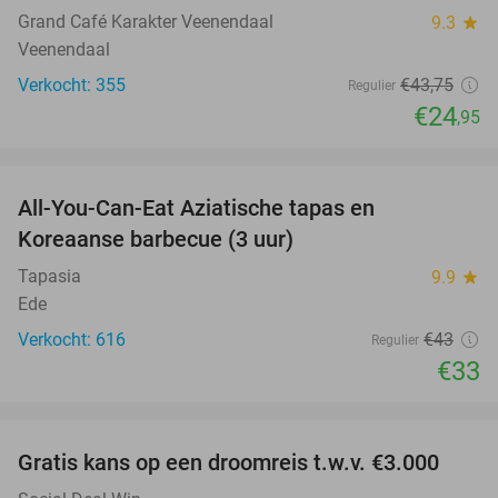
Grand Café Karakter Veenendaal
9.3
star
Veenendaal
Verkocht: 355
€43
,75
Regulier
€24
,95
favorite_border
All-You-Can-Eat Aziatische tapas en
23%
Koreaanse barbecue (3 uur)
Tapasia
9.9
star
Ede
Verkocht: 616
€43
Regulier
€33
favorite_border
Gratis kans op een droomreis t.w.v. €3.000