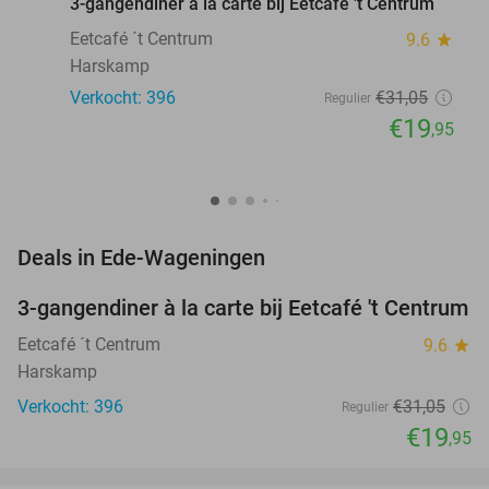
3-gangendiner à la carte bij Eetcafé 't Centrum
Eetcafé ´t Centrum
9.6
star
Harskamp
Verkocht: 396
€31
,05
Regulier
€19
,95
favorite_border
Deals in Ede-Wageningen
3-gangendiner à la carte bij Eetcafé 't Centrum
36%
Eetcafé ´t Centrum
9.6
star
Harskamp
Verkocht: 396
€31
,05
Regulier
€19
,95
favorite_border