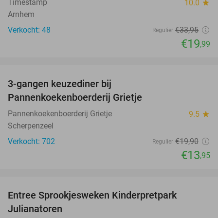
Timestamp
10.0
star
Arnhem
Verkocht: 48
€33
,95
Regulier
€19
,99
favorite_border
3-gangen keuzediner bij
30%
Pannenkoekenboerderij Grietje
Pannenkoekenboerderij Grietje
9.5
star
Scherpenzeel
Verkocht: 702
€19
,90
Regulier
€13
,95
favorite_border
Entree Sprookjesweken Kinderpretpark
39%
Julianatoren