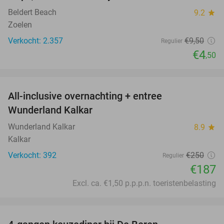
Beldert Beach
9.2
star
Zoelen
Verkocht: 2.357
€9
,50
Regulier
€4
,50
favorite_border
All-inclusive overnachting + entree
25%
Wunderland Kalkar
Wunderland Kalkar
8.9
star
Kalkar
Verkocht: 392
€250
Regulier
€187
Excl. ca. €1,50 p.p.p.n. toeristenbelasting
favorite_border