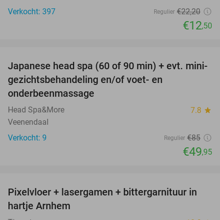
Verkocht: 397
€22
,20
Regulier
€12
,50
favorite_border
Japanese head spa (60 of 90 min) + evt. mini-
41%
gezichtsbehandeling en/of voet- en
onderbeenmassage
Head Spa&More
7.8
star
Veenendaal
Verkocht: 9
€85
Regulier
€49
,95
favorite_border
Pixelvloer + lasergamen + bittergarnituur in
41%
hartje Arnhem