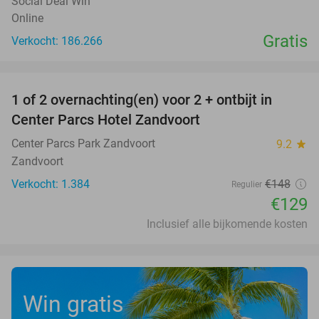
Social Deal Win
Online
Gratis
Verkocht: 186.266
favorite_border
1 of 2 overnachting(en) voor 2 + ontbijt in
13%
Center Parcs Hotel Zandvoort
Center Parcs Park Zandvoort
9.2
star
Zandvoort
Verkocht: 1.384
€148
Regulier
€129
Inclusief alle bijkomende kosten
Win gratis