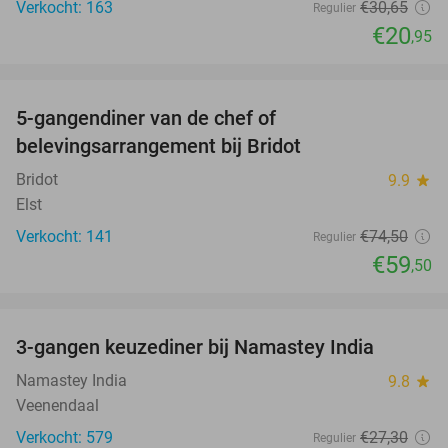
Verkocht: 163
€30
,65
Regulier
€20
,95
favorite_border
5-gangendiner van de chef of
20%
belevingsarrangement bij Bridot
Bridot
9.9
star
Elst
Verkocht: 141
€74
,50
Regulier
€59
,50
favorite_border
3-gangen keuzediner bij Namastey India
27%
Namastey India
9.8
star
Veenendaal
Verkocht: 579
€27
,30
Regulier