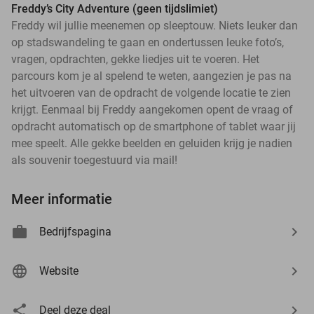
Freddy’s City Adventure (geen tijdslimiet)
Freddy wil jullie meenemen op sleeptouw. Niets leuker dan
op stadswandeling te gaan en ondertussen leuke foto’s,
vragen, opdrachten, gekke liedjes uit te voeren. Het
parcours kom je al spelend te weten, aangezien je pas na
het uitvoeren van de opdracht de volgende locatie te zien
krijgt. Eenmaal bij Freddy aangekomen opent de vraag of
opdracht automatisch op de smartphone of tablet waar jij
events
mee speelt. Alle gekke beelden en geluiden krijg je nadien
events
als souvenir toegestuurd via mail!
events
events
events
events
Meer informatie
events
events
events
events
events
events
events
events
events
events
events
events
events
Bedrijfspagina
events
events
events
events
events
events
events
events
events
events
events
events
events
events
events
events
events
events
events
events
events
events
events
events
events
events
events
events
events
events
events
events
events
Website
events
events
events
events
events
events
events
events
events
events
events
events
events
events
events
events
events
events
events
events
events
events
events
events
events
events
events
Deel deze deal
events
events