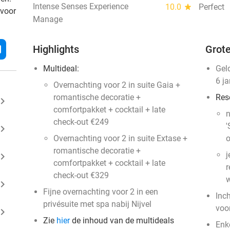
Intense Senses Experience
10.0
star
Perfect
 voor
Manage
l
Highlights
Grote
Multideal:
Gel
6 j
Overnachting voor 2 in suite Gaia +
romantische decoratie +
Res
ard_arrow_right
comfortpakket + cocktail + late
n
check-out €249
'
ard_arrow_right
Overnachting voor 2 in suite Extase +
o
romantische decoratie +
j
ard_arrow_right
comfortpakket + cocktail + late
r
check-out €329
w
ard_arrow_right
Fijne overnachting voor 2 in een
Inc
privésuite met spa nabij Nijvel
voo
ard_arrow_right
Zie
hier
de inhoud van de multideals
Enk