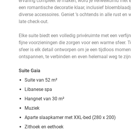
ervaring compleet te maken, word je verwelkomd met ee
een romantische decoratie klaar, inclusief bloemblaadj
diverse accessoires. Geniet ’s ochtends in alle rust e
late check-out.
Elke suite biedt een volledig privéruimte met een verfijn
fijne voorzieningen die zorgen voor een warme sfeer. 
sfeer is elk detail ontworpen om je een tijdloos moment
ontspannen, te verbinden en even helemaal weg te zijn
Suite Gaia
Suite van 52 m²
Libanese spa
Hangnet van 30 m²
Muziek
Aparte slaapkamer met XXL-bed (280 x 200)
Zithoek en eethoek