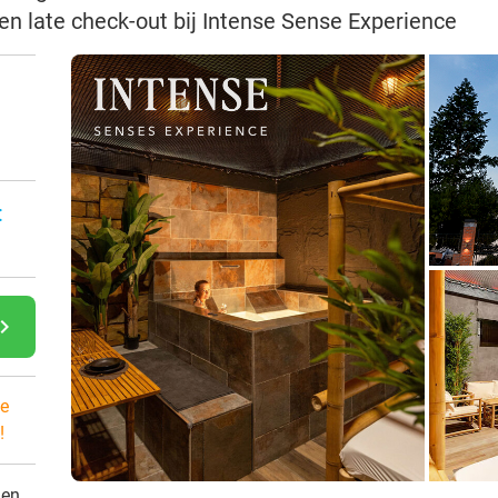
en late check-out bij Intense Sense Experience
n
:
gate_next
e
!
den.