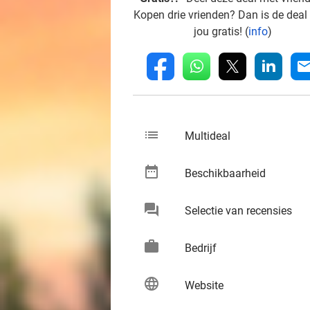
Kopen drie vrienden? Dan is de deal
jou gratis! (
info
)
whatsapp
linkedin
fb
mai
list
keybo
Multideal
date_range
keybo
Beschikbaarheid
chat
keybo
Selectie van recensies
work
keybo
Bedrijf
language
keybo
Website