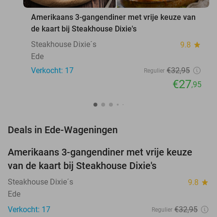
Amerikaans 3-gangendiner met vrije keuze van
de kaart bij Steakhouse Dixie's
Steakhouse Dixie´s
9.8
star
Ede
Verkocht: 17
€32
,95
Regulier
€27
,95
favorite_border
Deals in Ede-Wageningen
Amerikaans 3-gangendiner met vrije keuze
15%
NEW
van de kaart bij Steakhouse Dixie's
TODAY
Steakhouse Dixie´s
9.8
star
Ede
Verkocht: 17
€32
,95
Regulier