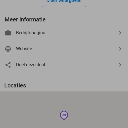
Meer weergeven
Meer informatie
Bedrijfspagina
Website
Deel deze deal
Locaties
hotel