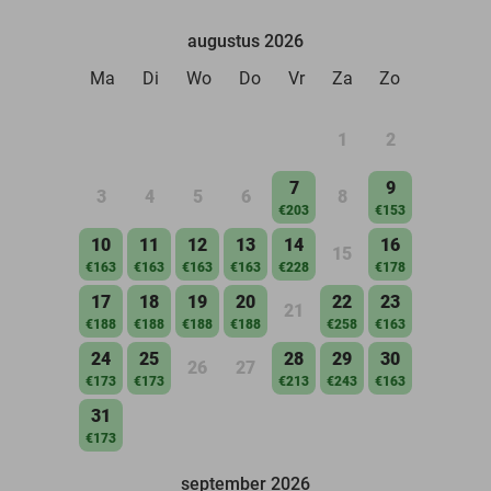
augustus 2026
Ma
Di
Wo
Do
Vr
Za
Zo
1
2
7
9
3
4
5
6
8
€203
€153
10
11
12
13
14
16
15
€163
€163
€163
€163
€228
€178
17
18
19
20
22
23
21
€188
€188
€188
€188
€258
€163
24
25
28
29
30
26
27
€173
€173
€213
€243
€163
31
€173
september 2026