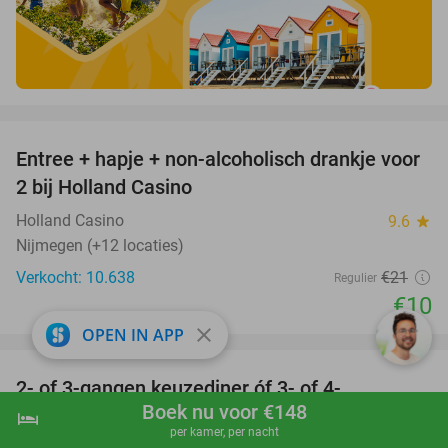
favorite_border
Entree + hapje + non-alcoholisch drankje voor
52%
2 bij Holland Casino
Holland Casino
9.6
star
Nijmegen (+12 locaties)
Verkocht: 10.638
€21
Regulier
€10
close
OPEN IN APP
favorite_border
2- of 3-gangen keuzediner óf 3- of 4-
29%
Boek nu voor €148
gangendiner van de chef bij By Rens Food &
hotel
shopping_cart
Boek nu
navigate_next
per kamer, per nacht
Drinks