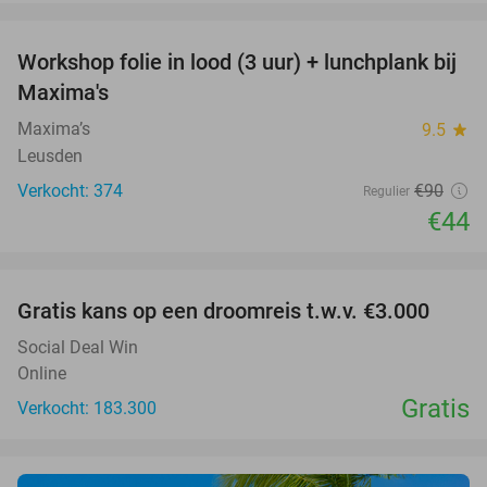
favorite_border
Workshop folie in lood (3 uur) + lunchplank bij
51%
Maxima's
Maxima’s
9.5
star
Leusden
Verkocht: 374
€90
Regulier
€44
favorite_border
Gratis kans op een droomreis t.w.v. €3.000
Social Deal Win
Online
Gratis
Verkocht: 183.300