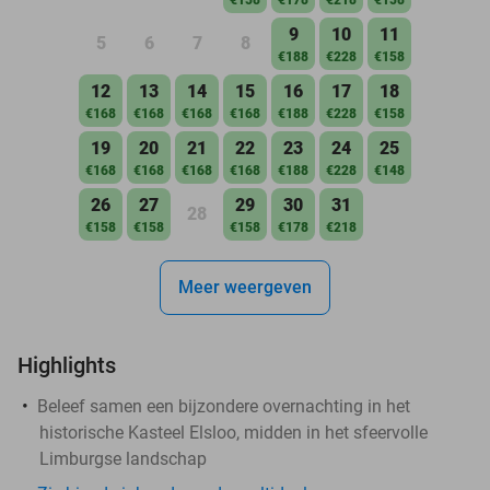
9
10
11
5
6
7
8
€188
€228
€158
12
13
14
15
16
17
18
€168
€168
€168
€168
€188
€228
€158
19
20
21
22
23
24
25
€168
€168
€168
€168
€188
€228
€148
26
27
29
30
31
28
€158
€158
€158
€178
€218
Meer weergeven
Highlights
Beleef samen een bijzondere overnachting in het
historische Kasteel Elsloo, midden in het sfeervolle
Limburgse landschap