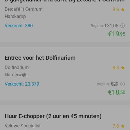
36%
Eetcafé ´t Centrum
9.6
star
Harskamp
Verkocht: 380
€31
,05
Regulier
€19
,95
favorite_border
Entree voor het Dolfinarium
36%
Dolfinarium
8.5
star
Harderwijk
Verkocht: 20.379
€29
Regulier
€18
,50
favorite_border
Huur E-chopper (2 uur en 45 minuten)
28%
Veluwe Specialist
7.8
star