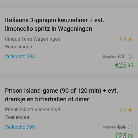
favorite_border
Italiaans 3-gangen keuzediner + evt.
28%
limoncello spritz in Wageningen
Cinque Terre Wageningen
9.4
star
Wageningen
Verkocht: 593
€36
Regulier
€25
,95
favorite_border
Prison Island-game (90 of 120 min) + evt.
33%
drankje en bitterballen of diner
Prison Island Veenendaal
9.5
star
Veenendaal
Verkocht: 799
€36
Regulier
€23
,95