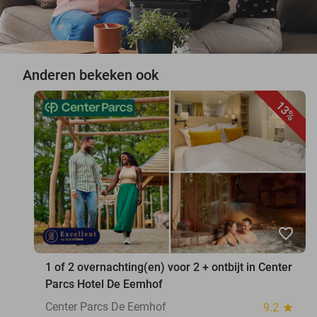
Anderen bekeken ook
13%
favorite_border
1 of 2 overnachting(en) voor 2 + ontbijt in Center
Parcs Hotel De Eemhof
Center Parcs De Eemhof
9.2
star