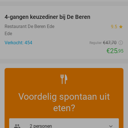
favorite_border
4-gangen keuzediner bij De Beren
46%
Restaurant De Beren Ede
9.5
star
Ede
Verkocht: 454
€47
,70
Regulier
€25
,95
Voordelig spontaan uit
eten?