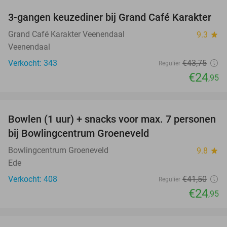
3-gangen keuzediner bij Grand Café Karakter
43%
Grand Café Karakter Veenendaal
9.3
star
Veenendaal
Verkocht: 343
€43
,75
Regulier
€24
,95
favorite_border
Bowlen (1 uur) + snacks voor max. 7 personen
40%
bij Bowlingcentrum Groeneveld
Bowlingcentrum Groeneveld
9.8
star
Ede
Verkocht: 408
€41
,50
Regulier
€24
,95
favorite_border