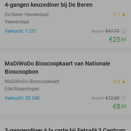
4-gangen keuzediner bij De Beren
46%
De Beren Veenendaal
9.7
star
Veenendaal
Verkocht: 1.231
€47
,70
Regulier
€25
,95
favorite_border
MaDiWoDo Bioscoopkaart van Nationale
31%
Bioscoopbon
MaDiWoDo Bioscoopkaart
8.8
star
Ede-Wageningen
Verkocht: 20.340
€12
,90
Regulier
€8
,95
favorite_border
3-gangendiner à la carte bij Eetcafé 't Centrum