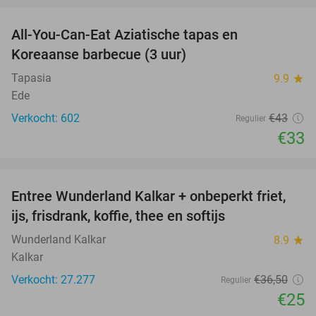
All-You-Can-Eat Aziatische tapas en
23%
Koreaanse barbecue (3 uur)
Tapasia
9.9
star
Ede
Verkocht: 602
€43
Regulier
€33
favorite_border
Entree Wunderland Kalkar + onbeperkt friet,
32%
ijs, frisdrank, koffie, thee en softijs
Wunderland Kalkar
8.9
star
Kalkar
Verkocht: 27.277
€36
,50
Regulier
€25