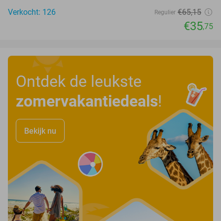
Verkocht: 126
€65
,15
Regulier
€35
,75
Ontdek de leukste
zomervakantiedeals
!
Bekijk nu