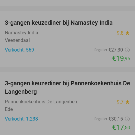
favorite_border
3-gangen keuzediner bij Namastey India
27%
Namastey India
9.8
star
Veenendaal
Verkocht: 569
€27
,30
Regulier
€19
,95
favorite_border
3-gangen keuzediner bij Pannenkoekenhuis De
42%
Langenberg
Pannenkoekenhuis De Langenberg
9.7
star
Ede
Verkocht: 1.238
€30
,15
Regulier
€17
,50