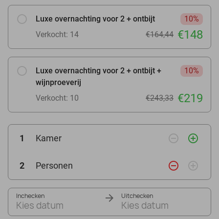
Luxe overnachting voor 2 + ontbijt
10%
€148
Verkocht: 14
€164,44
Luxe overnachting voor 2 + ontbijt +
10%
wijnproeverij
€219
Verkocht: 10
€243,33
remove_circle_outline
add_circle_outline
1
Kamer
remove_circle_outline
add_circle_outline
2
Personen
Inchecken
Uitchecken
Kies datum
Kies datum