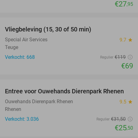
€27
,95
favorite_border
Vliegbeleving (15, 30 of 50 min)
42%
NEW
TODAY
Special Air Services
9.7
star
Teuge
Verkocht: 668
€119
Regulier
€69
favorite_border
Entree voor Ouwehands Dierenpark Rhenen
19%
Ouwehands Dierenpark Rhenen
9.5
star
Rhenen
Verkocht: 3.036
€31
,50
Regulier
€25
,50
favorite_border