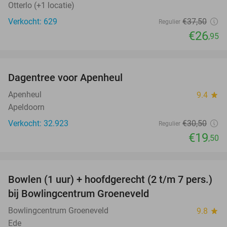
Otterlo (+1 locatie)
Verkocht: 629
€37
,50
Regulier
€26
,95
favorite_border
Dagentree voor Apenheul
36%
Apenheul
9.4
star
Apeldoorn
Verkocht: 32.923
€30
,50
Regulier
€19
,50
favorite_border
Bowlen (1 uur) + hoofdgerecht (2 t/m 7 pers.)
45%
bij Bowlingcentrum Groeneveld
Bowlingcentrum Groeneveld
9.8
star
Ede