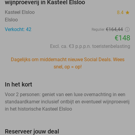
wijnproeverij in Kasteel Elsloo
Kasteel Elsloo
8.4
star
Elsloo
Verkocht: 42
€164,44
Regulier
€148
Excl. ca. €3 p.p.p.n. toeristenbelasting
Dagelijks om middernacht nieuwe Social Deals. Wees
snel, op = op!
In het kort
Voor 2 personen: geniet van een luxe overnachting in een
standaardkamer inclusief ontbijt en eventueel wijnproeverij
in het historische Kasteel Elsloo
Reserveer jouw deal