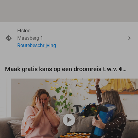
Elsloo
Maasberg 1
Routebeschrijving
Maak gratis kans op een droomreis t.w.v. €3.000!
play_circle