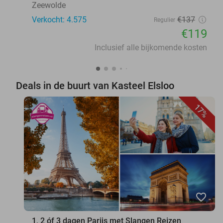
Zeewolde
Verkocht: 4.575
€137
Regulier
€119
Inclusief alle bijkomende kosten
Deals in de buurt van Kasteel Elsloo
17%
favorite_border
1, 2 óf 3 dagen Parijs met Slangen Reizen