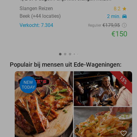
Slangen Reizen
8.2
star
Beek (+44 locaties)
2 min.
directions_car
Verkocht: 7.304
€179
,95
Regulier
€150
Populair bij mensen uit Ede-Wageningen:
15%
NEW
TODAY
favorite_border