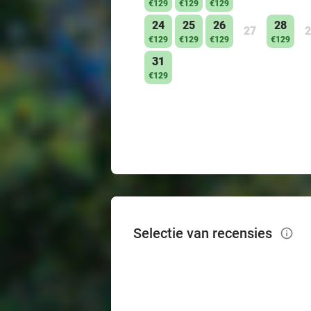
€129
€129
€129
24
25
26
28
27
2
€129
€129
€129
€129
31
€129
Selectie van recensies
info_outlined