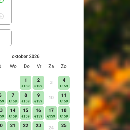
rcle_outline
rcle_outline
oktober 2026
Di
Wo
Do
Vr
Za
Zo
1
2
4
3
€159
€159
€159
6
7
8
9
11
10
59
€159
€159
€159
€159
3
14
15
16
17
18
59
€159
€159
€159
€159
€159
0
21
22
23
25
24