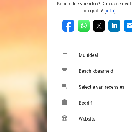
Kopen drie vrienden? Dan is de deal
jou gratis! (
info
)
whatsapp
linkedin
fb
mai
list
keybo
Multideal
date_range
keybo
Beschikbaarheid
chat
keybo
Selectie van recensies
work
keybo
Bedrijf
language
keybo
Website