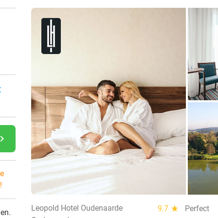
:
gate_next
e
!
Leopold Hotel Oudenaarde
9.7
star
Perfect
den.