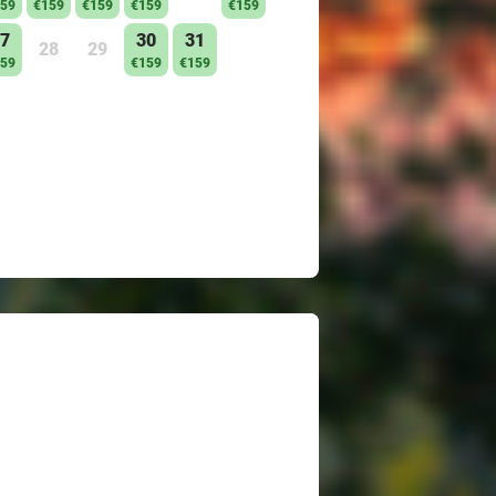
59
€159
€159
€159
€159
7
30
31
28
29
59
€159
€159