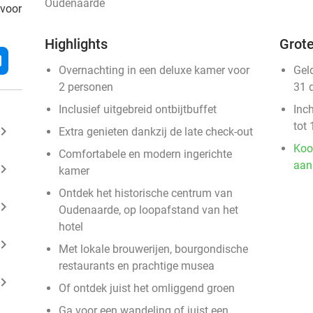
Oudenaarde
 voor
Highlights
Grote
l
Overnachting in een deluxe kamer voor
Gel
2 personen
31 
Inclusief uitgebreid ontbijtbuffet
Inc
tot 
ard_arrow_right
Extra genieten dankzij de late check-out
Koo
Comfortabele en modern ingerichte
aan
ard_arrow_right
kamer
Ontdek het historische centrum van
ard_arrow_right
Oudenaarde, op loopafstand van het
hotel
ard_arrow_right
Met lokale brouwerijen, bourgondische
restaurants en prachtige musea
ard_arrow_right
Of ontdek juist het omliggend groen
Ga voor een wandeling of juist een