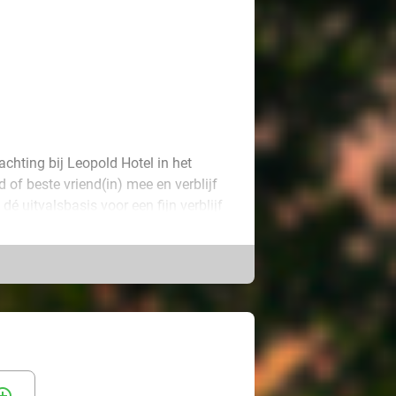
hting bij Leopold Hotel in het
of beste vriend(in) mee en verblijf
dé uitvalsbasis voor een fijn verblijf
jullie nodig hebben.
de dag gelijk goed met het
de late check-out hoeven jullie je
 hotel ligt op loopafstand van het
ld talloze lokale brouwerijen,
ok de omgeving heeft veel te
a bijvoorbeeld voor een wandeling of