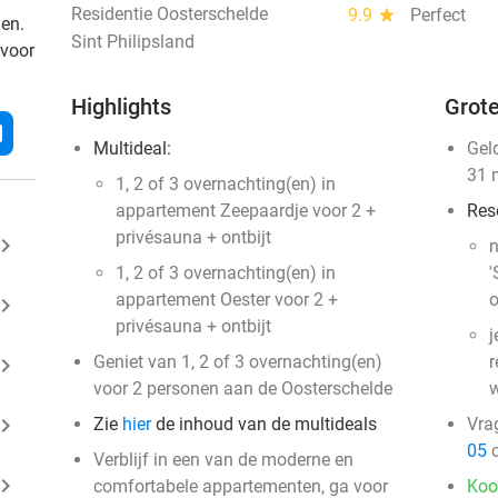
Residentie Oosterschelde
9.9
star
Perfect
den.
Sint Philipsland
 voor
Highlights
Grote
l
Multideal:
Gel
31 
1, 2 of 3 overnachting(en) in
appartement Zeepaardje voor 2 +
Res
privésauna + ontbijt
ard_arrow_right
n
1, 2 of 3 overnachting(en) in
'
appartement Oester voor 2 +
o
ard_arrow_right
privésauna + ontbijt
j
Geniet van 1, 2 of 3 overnachting(en)
r
ard_arrow_right
voor 2 personen aan de Oosterschelde
w
ard_arrow_right
Zie
hier
de inhoud van de multideals
Vra
05
o
Verblijf in een van de moderne en
ard_arrow_right
comfortabele appartementen, ga voor
Koo