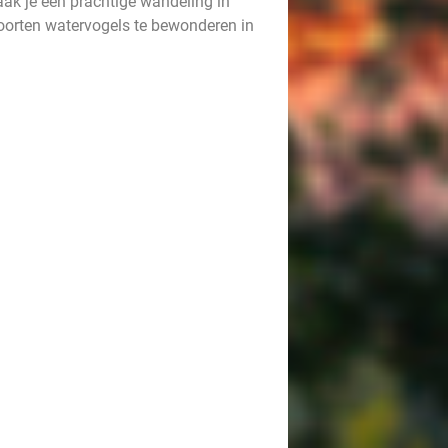
ak je een prachtige wandeling in
soorten watervogels te bewonderen in