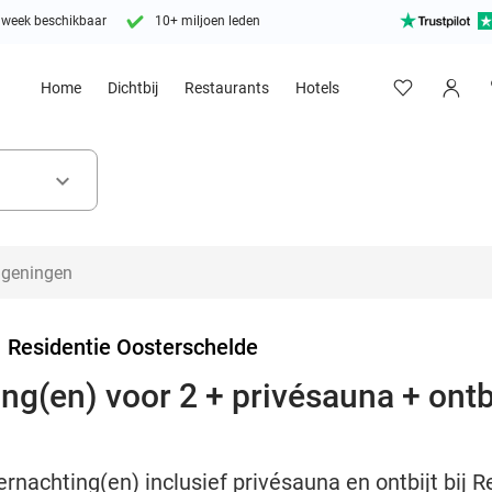
 week beschikbaar
10+ miljoen leden
Home
Dichtbij
Restaurants
Hotels
keyboard_arrow_down
>
Residentie Oosterschelde
ing(en) voor 2 + privésauna + ontb
ernachting(en) inclusief privésauna en ontbijt bij 