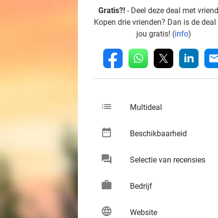
Gratis?!
- Deel deze deal met vrien
Kopen drie vrienden? Dan is de deal
jou gratis! (
info
)
whatsapp
linkedin
fb
mai
list
keybo
Multideal
date_range
keybo
Beschikbaarheid
chat
keybo
Selectie van recensies
work
keybo
Bedrijf
language
keybo
Website