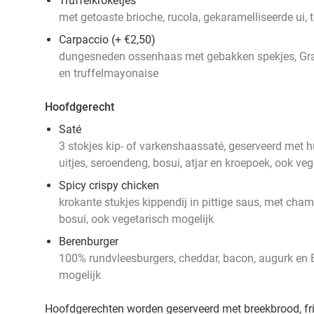
Truffelkroketjes
met getoaste brioche, rucola, gekaramelliseerde ui,
Carpaccio (+ €2,50)
dungesneden ossenhaas met gebakken spekjes, Gra
en truffelmayonaise
Hoofdgerecht
Saté
3 stokjes kip- of varkenshaassaté, geserveerd me
uitjes, seroendeng, bosui, atjar en kroepoek, ook veg
Spicy crispy chicken
krokante stukjes kippendij in pittige saus, met cha
bosui, ook vegetarisch mogelijk
Berenburger
100% rundvleesburgers, cheddar, bacon, augurk en 
mogelijk
Hoofdgerechten worden geserveerd met breekbrood, friet