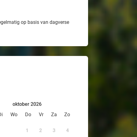
egelmatig op basis van dagverse
oktober 2026
Di
Wo
Do
Vr
Za
Zo
1
2
3
4