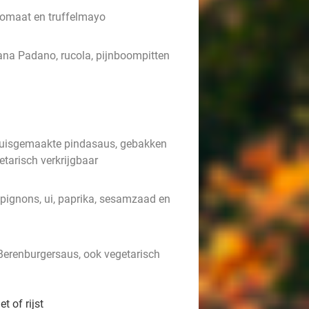
 tomaat en truffelmayo
na Padano, rucola, pijnboompitten
t huisgemaakte pindasaus, gebakken
etarisch verkrijgbaar
mpignons, ui, paprika, sesamzaad en
Berenburgersaus, ook vegetarisch
 of rijst