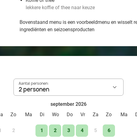
Koffie of thee
lekkere koffie of thee naar keuze
Bovenstaand menu is een voorbeeldmenu en wisselt r
ingrediënten en seizoensproducten
Aantal personen:
2 personen
september 2026
Za
Zo
Ma
Di
Wo
Do
Vr
Za
Zo
Ma
1
2
1
2
3
4
5
6