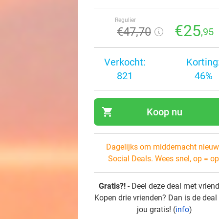
Regulier
€25
€47
,70
,95
Verkocht:
Korting
821
46%
shopping_cart
Koop nu
navi
Dagelijks om middernacht nieuw
Social Deals. Wees snel, op = op
Gratis?!
- Deel deze deal met vrien
Kopen drie vrienden? Dan is de deal
jou gratis! (
info
)