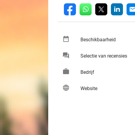
whatsapp
linkedin
fb
mai
date_range
keybo
Beschikbaarheid
chat
keybo
Selectie van recensies
work
keybo
Bedrijf
language
keybo
Website