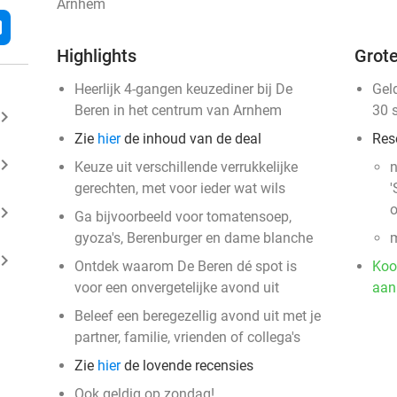
Arnhem
l
Highlights
Grote
Heerlijk 4-gangen keuzediner bij De
Gel
Beren in het centrum van Arnhem
30 
ard_arrow_right
Zie
hier
de inhoud van de deal
Res
ard_arrow_right
Keuze uit verschillende verrukkelijke
n
gerechten, met voor ieder wat wils
'
o
ard_arrow_right
Ga bijvoorbeeld voor tomatensoep,
gyoza's, Berenburger en dame blanche
m
ard_arrow_right
Ontdek waarom De Beren dé spot is
Koo
voor een onvergetelijke avond uit
aan
Beleef een beregezellig avond uit met je
partner, familie, vrienden of collega's
Zie
hier
de lovende recensies
Ook geldig op zondag!