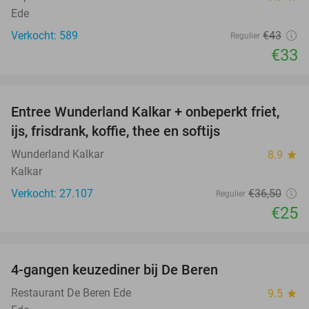
Ede
Verkocht: 589
€43
Regulier
€33
favorite_border
Entree Wunderland Kalkar + onbeperkt friet,
32%
ijs, frisdrank, koffie, thee en softijs
Wunderland Kalkar
8.9
star
Kalkar
Verkocht: 27.107
€36
,50
Regulier
€25
favorite_border
4-gangen keuzediner bij De Beren
46%
Restaurant De Beren Ede
9.5
star