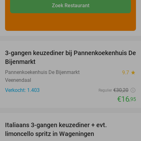
Zoek Restaurant
favorite_border
3-gangen keuzediner bij Pannenkoekenhuis De
44%
Bijenmarkt
Pannenkoekenhuis De Bijenmarkt
9.7
star
Veenendaal
Verkocht: 1.403
€30
,20
Regulier
€16
,95
favorite_border
Italiaans 3-gangen keuzediner + evt.
28%
limoncello spritz in Wageningen