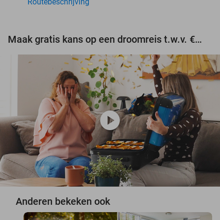
Routebeschrijving
Maak gratis kans op een droomreis t.w.v. €3.000!
play_circle
Anderen bekeken ook