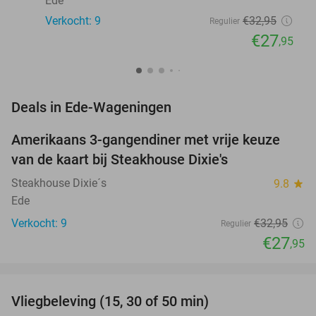
Ede
Verkocht: 9
€32
,95
Regulier
€27
,95
favorite_border
Deals in Ede-Wageningen
Amerikaans 3-gangendiner met vrije keuze
15%
NEW
van de kaart bij Steakhouse Dixie's
TODAY
Steakhouse Dixie´s
9.8
star
Ede
Verkocht: 9
€32
,95
Regulier
€27
,95
favorite_border
Vliegbeleving (15, 30 of 50 min)
42%
NEW