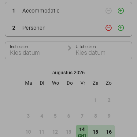
remove_circle_outline
add_circle_outline
1
Accommodatie
remove_circle_outline
add_circle_outline
2
Personen
Inchecken
Uitchecken
Kies datum
Kies datum
augustus 2026
Ma
Di
Wo
Do
Vr
Za
Zo
1
2
3
4
5
6
7
8
9
14
10
11
12
13
15
16
€341