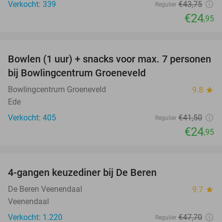
Verkocht: 339
€43
,75
Regulier
€24
,95
favorite_border
Bowlen (1 uur) + snacks voor max. 7 personen
40%
bij Bowlingcentrum Groeneveld
Bowlingcentrum Groeneveld
9.8
star
Ede
Verkocht: 405
€41
,50
Regulier
€24
,95
favorite_border
4-gangen keuzediner bij De Beren
46%
De Beren Veenendaal
9.7
star
Veenendaal
Verkocht: 1.220
€47
,70
Regulier