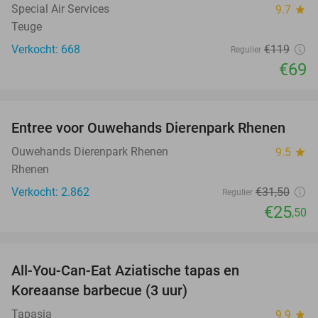
TODAY
Special Air Services
9.7
star
Teuge
Verkocht: 668
€119
Regulier
€69
favorite_border
Entree voor Ouwehands Dierenpark Rhenen
19%
Ouwehands Dierenpark Rhenen
9.5
star
Rhenen
Verkocht: 2.862
€31
,50
Regulier
€25
,50
favorite_border
All-You-Can-Eat Aziatische tapas en
23%
Koreaanse barbecue (3 uur)
Tapasia
9.9
star