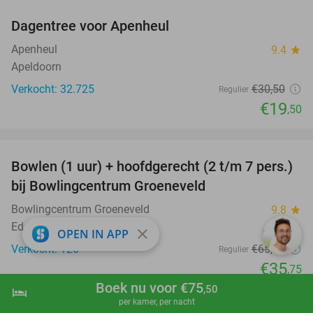
Dagentree voor Apenheul
36%
Apenheul
9.4
star
Apeldoorn
Verkocht: 32.725
€30
,50
Regulier
€19
,50
favorite_border
Bowlen (1 uur) + hoofdgerecht (2 t/m 7 pers.)
45%
bij Bowlingcentrum Groeneveld
Bowlingcentrum Groeneveld
9.8
star
Ede
close
OPEN IN APP
Verkocht: 126
€65
,15
Regulier
€35
,75
Boek nu voor €75
,50
hotel
shopping_cart
Boek nu
navigate_next
per kamer, per nacht