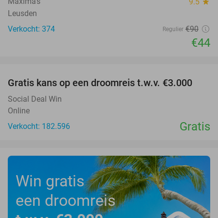
Maxima’s
9.5
star
Leusden
Verkocht: 374
€90
Regulier
€44
favorite_border
Gratis kans op een droomreis t.w.v. €3.000
Social Deal Win
Online
Gratis
Verkocht: 182.596
Win gratis
een droomreis