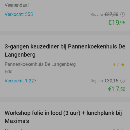
Veenendaal
Verkocht: 555
€27
,30
Regulier
€19
,95
favorite_border
3-gangen keuzediner bij Pannenkoekenhuis De
42%
Langenberg
Pannenkoekenhuis De Langenberg
9.7
star
Ede
Verkocht: 1.227
€30
,15
Regulier
€17
,50
favorite_border
Workshop folie in lood (3 uur) + lunchplank bij
51%
Maxima's