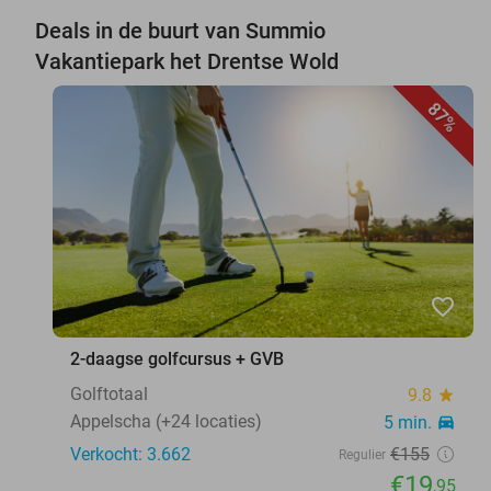
Deals in de buurt van Summio
Vakantiepark het Drentse Wold
87%
favorite_border
2-daagse golfcursus + GVB
Golftotaal
9.8
star
Appelscha (+24 locaties)
5 min.
directions_car
Verkocht: 3.662
€155
Regulier
€19
,95