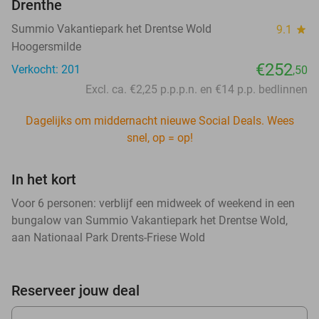
Drenthe
Summio Vakantiepark het Drentse Wold
9.1
star
Hoogersmilde
€252
Verkocht: 201
,50
Excl. ca. €2,25 p.p.p.n. en €14 p.p. bedlinnen
Dagelijks om middernacht nieuwe Social Deals. Wees
snel, op = op!
In het kort
Voor 6 personen: verblijf een midweek of weekend in een
bungalow van Summio Vakantiepark het Drentse Wold,
aan Nationaal Park Drents-Friese Wold
Reserveer jouw deal