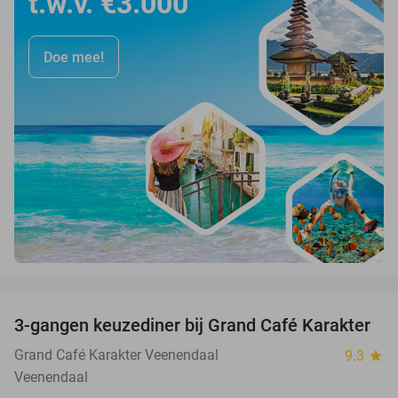
t.w.v. €3.000
Doe mee!
favorite_border
3-gangen keuzediner bij Grand Café Karakter
43%
Grand Café Karakter Veenendaal
9.3
star
Veenendaal