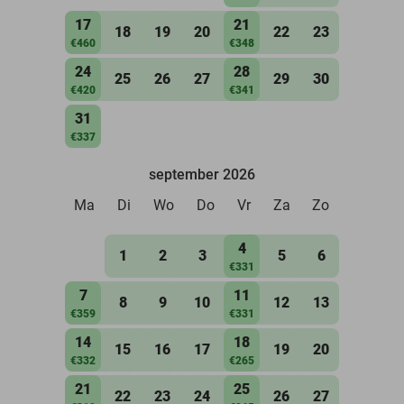
17
21
18
19
20
22
23
€460
€348
24
28
25
26
27
29
30
€420
€341
31
€337
september 2026
Ma
Di
Wo
Do
Vr
Za
Zo
4
1
2
3
5
6
€331
7
11
8
9
10
12
13
€359
€331
14
18
15
16
17
19
20
€332
€265
21
25
22
23
24
26
27