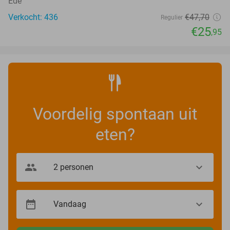
Ede
Verkocht: 436
€47
,70
Regulier
€25
,95
Voordelig spontaan uit
eten?