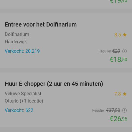
€19
,95
favorite_border
Entree voor het Dolfinarium
36%
Dolfinarium
8.5
star
Harderwijk
Verkocht: 20.219
€29
Regulier
€18
,50
favorite_border
Huur E-chopper (2 uur en 45 minuten)
28%
Veluwe Specialist
7.8
star
Otterlo (+1 locatie)
Verkocht: 622
€37
,50
Regulier
€26
,95
favorite_border