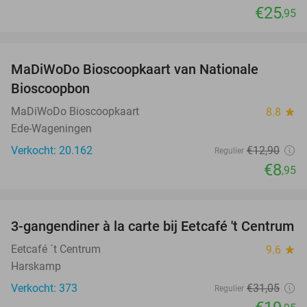
€25
,95
favorite_border
MaDiWoDo Bioscoopkaart van Nationale
31%
Bioscoopbon
MaDiWoDo Bioscoopkaart
8.8
star
Ede-Wageningen
Verkocht: 20.162
€12
,90
Regulier
€8
,95
favorite_border
3-gangendiner à la carte bij Eetcafé 't Centrum
36%
Eetcafé ´t Centrum
9.6
star
Harskamp
Verkocht: 373
€31
,05
Regulier