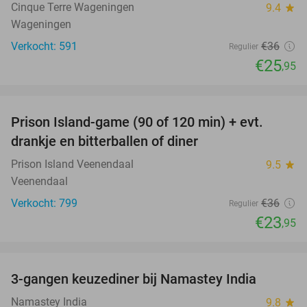
Cinque Terre Wageningen
9.4
star
Wageningen
Verkocht: 591
€36
Regulier
€25
,95
favorite_border
Prison Island-game (90 of 120 min) + evt.
33%
drankje en bitterballen of diner
Prison Island Veenendaal
9.5
star
Veenendaal
Verkocht: 799
€36
Regulier
€23
,95
favorite_border
3-gangen keuzediner bij Namastey India
27%
Namastey India
9.8
star