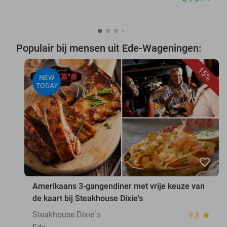
Populair bij mensen uit Ede-Wageningen:
15%
NEW
TODAY
favorite_border
Amerikaans 3-gangendiner met vrije keuze van
de kaart bij Steakhouse Dixie's
Steakhouse Dixie´s
9.8
star