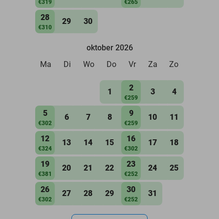
€319
€265
28
29
30
€310
oktober 2026
Ma
Di
Wo
Do
Vr
Za
Zo
2
1
3
4
€259
5
9
6
7
8
10
11
€302
€259
12
16
13
14
15
17
18
€324
€302
19
23
20
21
22
24
25
€381
€252
26
30
27
28
29
31
€302
€252