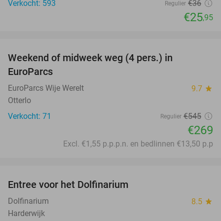
Verkocht: 593
€36
Regulier
€25
,95
favorite_border
Weekend of midweek weg (4 pers.) in
51%
EuroParcs
EuroParcs Wije Werelt
9.7
star
Otterlo
Verkocht: 71
€545
Regulier
€269
Excl. €1,55 p.p.p.n. en bedlinnen €13,50 p.p
favorite_border
Entree voor het Dolfinarium
36%
Dolfinarium
8.5
star
Harderwijk