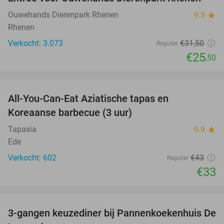
19%
Ouwehands Dierenpark Rhenen
9.5
star
Rhenen
Verkocht: 3.073
€31
,50
Regulier
€25
,50
favorite_border
All-You-Can-Eat Aziatische tapas en
23%
Koreaanse barbecue (3 uur)
Tapasia
9.9
star
Ede
Verkocht: 602
€43
Regulier
€33
favorite_border
3-gangen keuzediner bij Pannenkoekenhuis De
42%