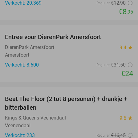
Verkocht: 20.369
€12
,90
Regulier
€8
,95
favorite_border
Entree voor DierenPark Amersfoort
24%
DierenPark Amersfoort
9.4
star
Amersfoort
Verkocht: 8.600
€31
,50
Regulier
€24
favorite_border
Beat The Floor (2 tot 8 personen) + drankje +
24%
bitterballen
Kings & Queens Veenendaal
9.6
star
Veenendaal
Verkocht: 233
€16
,45
Regulier