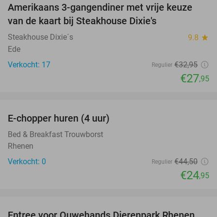
Amerikaans 3-gangendiner met vrije keuze
15%
van de kaart bij Steakhouse Dixie's
Steakhouse Dixie´s
9.8
star
Ede
Verkocht: 17
€32
,95
Regulier
€27
,95
favorite_border
E-chopper huren (4 uur)
44%
NEW
TODAY
Bed & Breakfast Trouwborst
Rhenen
Verkocht: 0
€44
,50
Regulier
€24
,95
favorite_border
Entree voor Ouwehands Dierenpark Rhenen