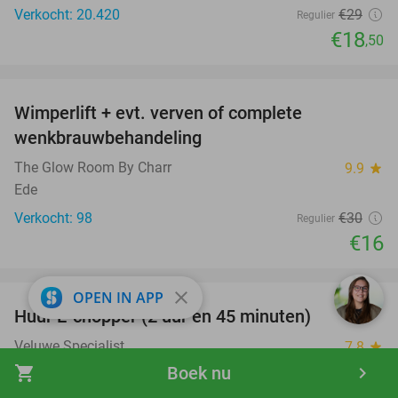
Verkocht: 20.420
€29
Regulier
€18
,50
favorite_border
Wimperlift + evt. verven of complete
47%
wenkbrauwbehandeling
The Glow Room By Charr
9.9
star
Ede
Verkocht: 98
€30
Regulier
€16
favorite_border
close
OPEN IN APP
Huur E-chopper (2 uur en 45 minuten)
28%
Veluwe Specialist
7.8
star
Otterlo (+1 locatie)
shopping_cart
Boek nu
navigate_next
Verkocht: 629
€37
,50
Regulier