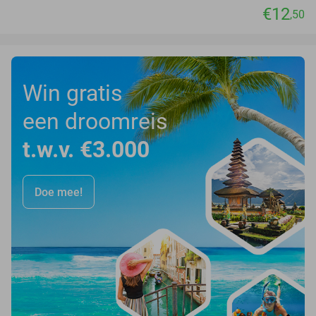
€12
,50
Win gratis
een droomreis
t.w.v. €3.000
Doe mee!