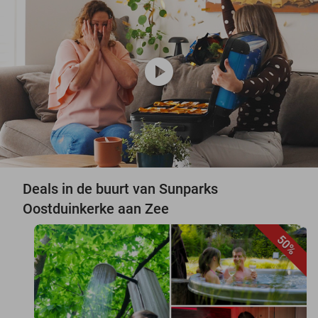
play_circle
Deals in de buurt van Sunparks
Oostduinkerke aan Zee
50%