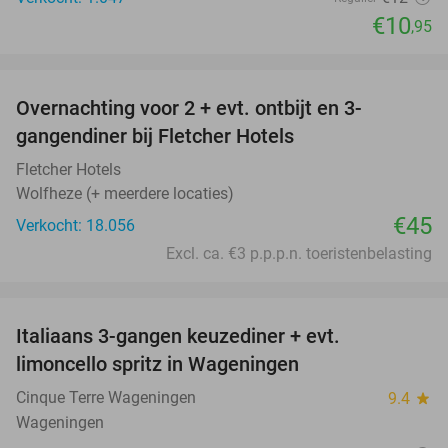
€10
,95
favorite_border
Overnachting voor 2 + evt. ontbijt en 3-
gangendiner bij Fletcher Hotels
Fletcher Hotels
Wolfheze (+ meerdere locaties)
€45
Verkocht: 18.056
Excl. ca. €3 p.p.p.n. toeristenbelasting
favorite_border
Italiaans 3-gangen keuzediner + evt.
28%
limoncello spritz in Wageningen
Cinque Terre Wageningen
9.4
star
Wageningen