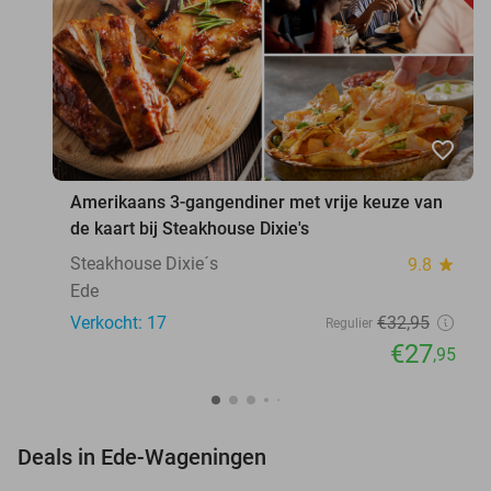
favorite_border
Amerikaans 3-gangendiner met vrije keuze van
de kaart bij Steakhouse Dixie's
Steakhouse Dixie´s
9.8
star
Ede
Verkocht: 17
€32
,95
Regulier
€27
,95
favorite_border
Deals in Ede-Wageningen