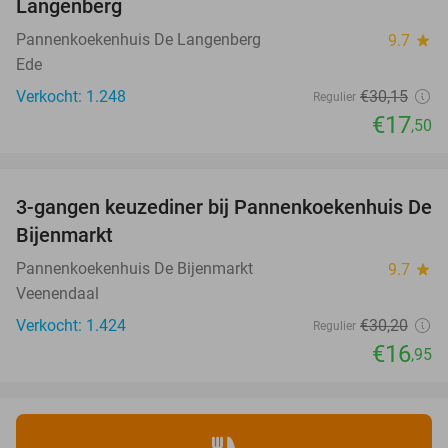
Langenberg
Pannenkoekenhuis De Langenberg
9.7
star
Ede
Verkocht: 1.248
€30
,15
Regulier
€17
,50
favorite_border
3-gangen keuzediner bij Pannenkoekenhuis De
44%
Bijenmarkt
Pannenkoekenhuis De Bijenmarkt
9.7
star
Veenendaal
Verkocht: 1.424
€30
,20
Regulier
€16
,95