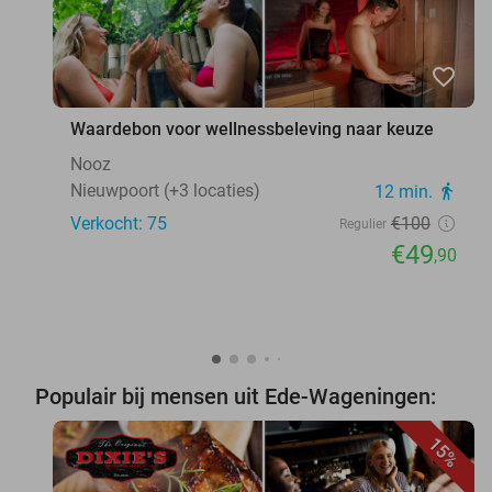
favorite_border
Waardebon voor wellnessbeleving naar keuze
Nooz
Nieuwpoort (+3 locaties)
12 min.
directions_walk
Verkocht: 75
€100
Regulier
€49
,90
Populair bij mensen uit Ede-Wageningen:
15%