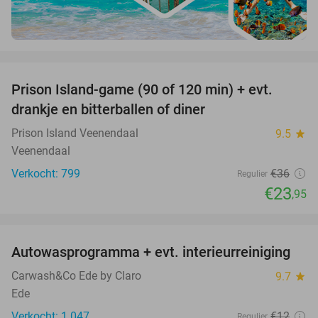
favorite_border
Prison Island-game (90 of 120 min) + evt.
33%
drankje en bitterballen of diner
Prison Island Veenendaal
9.5
star
Veenendaal
Verkocht: 799
€36
Regulier
€23
,95
favorite_border
Autowasprogramma + evt. interieurreiniging
9%
Carwash&Co Ede by Claro
9.7
star
Ede
Verkocht: 1.047
€12
Regulier