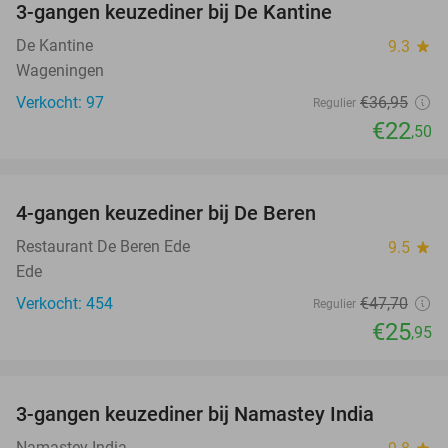
3-gangen keuzediner bij De Kantine
39%
De Kantine
9.3
star
Wageningen
Verkocht: 97
€36
,95
Regulier
€22
,50
favorite_border
4-gangen keuzediner bij De Beren
46%
Restaurant De Beren Ede
9.5
star
Ede
Verkocht: 454
€47
,70
Regulier
€25
,95
favorite_border
3-gangen keuzediner bij Namastey India
27%
Namastey India