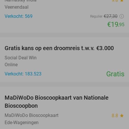
9.8
star
Veenendaal
Verkocht: 569
€27
,30
Regulier
€19
,95
favorite_border
Gratis kans op een droomreis t.w.v. €3.000
Social Deal Win
Online
Gratis
Verkocht: 183.523
favorite_border
MaDiWoDo Bioscoopkaart van Nationale
31%
Bioscoopbon
MaDiWoDo Bioscoopkaart
8.8
star
Ede-Wageningen