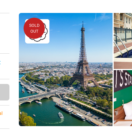
SOLD
OUT
:
al