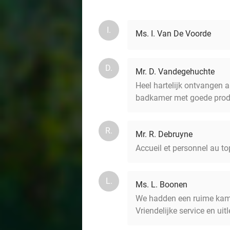
I.
Ms. I. Van De Voorde
D.
Mr. D. Vandegehuchte
Heel hartelijk ontvangen 
badkamer met goede prod
R.
Mr. R. Debruyne
Accueil et personnel au to
L.
Ms. L. Boonen
We hadden een ruime kame
Vriendelijke service en ui