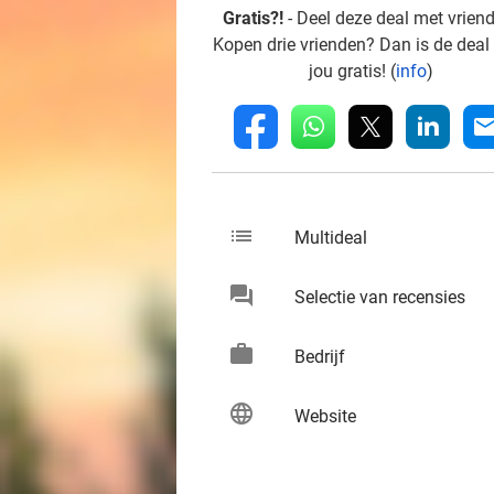
Gratis?!
- Deel deze deal met vrien
Kopen drie vrienden? Dan is de deal
jou gratis! (
info
)
whatsapp
linkedin
fb
mai
list
keybo
Multideal
chat
keybo
Selectie van recensies
work
keybo
Bedrijf
language
keybo
Website