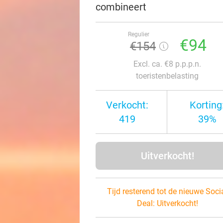
combineert
Regulier
€94
€154
Excl. ca. €8 p.p.p.n.
toeristenbelasting
Verkocht:
Korting
419
39%
Uitverkocht!
Tijd resterend tot de nieuwe Soci
Deal:
Uitverkocht!