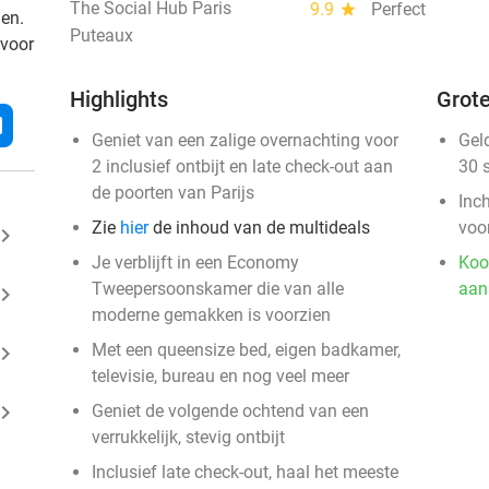
The Social Hub Paris
9.9
star
Perfect
den.
Puteaux
 voor
Highlights
Grote
l
​Geniet van een zalige overnachting voor
Gel
2 inclusief ontbijt en late check-out aan
30 
de poorten van Parijs
Inc
Zie
hier
de inhoud van de multideals
voo
ard_arrow_right
Je verblijft in een Economy
Koo
Tweepersoonskamer die van alle
aan
ard_arrow_right
moderne gemakken is voorzien
Met een queensize bed, eigen badkamer,
ard_arrow_right
televisie, bureau en nog veel meer
ard_arrow_right
Geniet de volgende ochtend van een
verrukkelijk, stevig ontbijt
Inclusief late check-out, haal het meeste