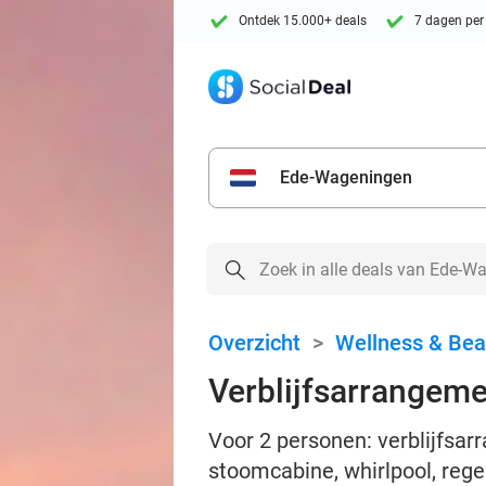
Ontdek 15.000+ deals
7 dagen per
Ede-Wageningen
Overzicht
>
Wellness & Bea
Verblijfsarrangeme
Voor 2 personen: verblijfsar
stoomcabine, whirlpool, re