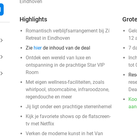
Eindhoven
l
Highlights
Grote
Romantisch verblijfsarrangement bij Zí
Gel
Retreat in Eindhoven
12 
ard_arrow_right
Zie
hier
de inhoud van de deal
7 d
ard_arrow_right
Ontdek een wereld van luxe en
​In
ontspanning in de prachtige Star VIP
tot 
Room
ard_arrow_right
Res
Met eigen wellness-faciliteiten, zoals
res
whirlpool, stoomcabine, infraroodzone,
Dea
regendouche en meer
Koo
Jij ligt onder een prachtige sterrenhemel
aan
Kijk je favoriete shows op de flatscreen-
tv met Netflix
Verken de moderne kunst in het Van