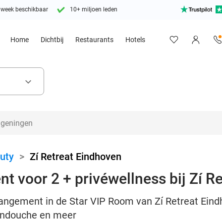
 week beschikbaar
10+ miljoen leden
Home
Dichtbij
Restaurants
Hotels
keyboard_arrow_down
uty
>
Zí Retreat Eindhoven
nt voor 2 + privéwellness bij Zí R
rangement in de Star VIP Room van Zí Retreat Eindh
gendouche en meer