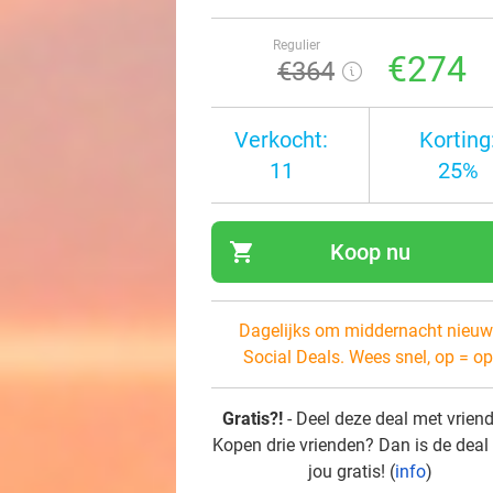
Regulier
€274
€364
Verkocht:
Korting
11
25%
shopping_cart
Koop nu
navi
Dagelijks om middernacht nieuw
Social Deals. Wees snel, op = op
Gratis?!
- Deel deze deal met vrien
Kopen drie vrienden? Dan is de deal
jou gratis! (
info
)