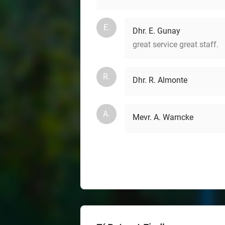
E.
Dhr. E. Gunay
great service great staff.
R.
Dhr. R. Almonte
A.
Mevr. A. Warncke