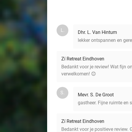
L.
Dhr. L. Van Hintum
lekker ontspannen en gere
Zí Retreat Eindhoven
Bedankt voor je review! Wat fijn 
verwelkomen! 😊
S.
Mevr. S. De Groot
gastheer. Fijne ruimte en 
Zí Retreat Eindhoven
Bedankt voor je positieve review. 