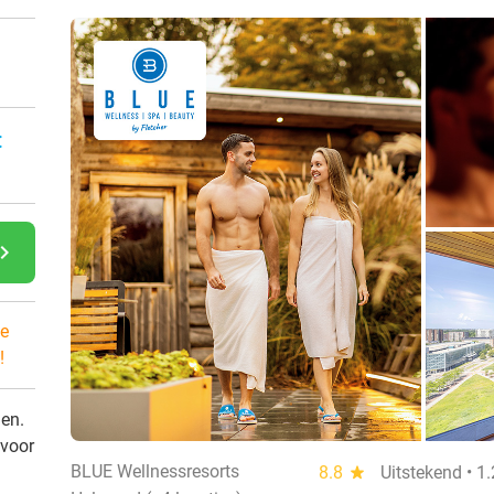
:
gate_next
e
!
den.
 voor
BLUE Wellnessresorts
8.8
star
Uitstekend • 1