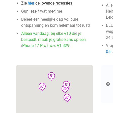
Zie
hier
de lovende recensies
All
Gun jezelf wat me-time
Hel
Leid
Beleef een heerlijke dag vol pure
ontspanning en kom helemaal tot rust!
BLU
weg
Alleen vandaag: bij elke €10 die je
24 
besteedt, maak je gratis kans op een
iPhone 17 Pro t.w.v. €1.329!
Vra
05
o
wellness
wellness
wellness
wellness
wellness