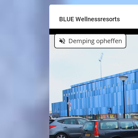
BLUE Wellnessresorts
Demping opheffen
volume_off