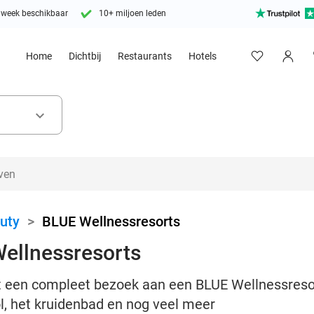
 week beschikbaar
10+ miljoen leden
Home
Dichtbij
Restaurants
Hotels
keyboard_arrow_down
uty
>
BLUE Wellnessresorts
Wellnessresorts
 een compleet bezoek aan een BLUE Wellnessresort
, het kruidenbad en nog veel meer