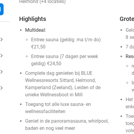
Helmond (+4 locaties)
l
Highlights
Grote
Multideal:
Gel
8 s
ard_arrow_right
Entree sauna (geldig: ma t/m do)
€21,50
7 d
ard_arrow_right
Entree sauna (7 dagen per week
Res
geldig) €24,50
n
ard_arrow_right
Complete dag genieten bij BLUE
d
Wellnessresorts Sittard, Helmond,
b
ard_arrow_right
Kamperland (Zeeland), Leiden of de
w
unieke Wellnessboot in Mill
Het
Toegang tot alle luxe sauna- en
enk
wellnessfaciliteiten
Toeg
Geniet in de panoramasauna, whirlpool,
toe
baden en nog veel meer
vol