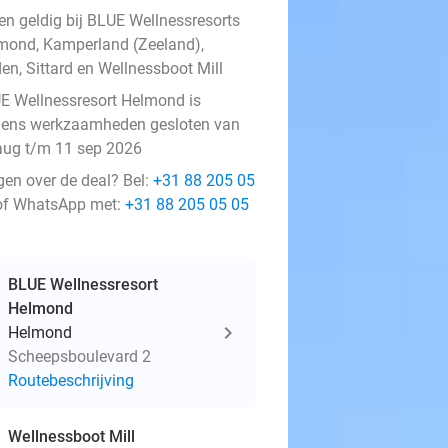
een geldig bij BLUE Wellnessresorts
mond, Kamperland (Zeeland),
en, Sittard en Wellnessboot Mill
E Wellnessresort Helmond is
ens werkzaamheden gesloten van
aug t/m 11 sep 2026
gen over de deal? Bel:
+31 88 205 05
f WhatsApp met:
+31 88 205 05 05
BLUE Wellnessresort
Helmond
Helmond
Scheepsboulevard 2
Routebeschrijving
Wellnessboot Mill