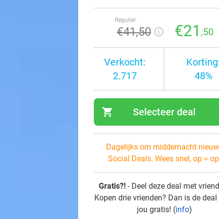
Regulier
€21
€41
,50
,50
Verkocht:
Korting
2.717
48%
shopping_cart
Selecteer deal
navi
Dagelijks om middernacht nieuw
Social Deals. Wees snel, op = op
Gratis?!
- Deel deze deal met vrien
Kopen drie vrienden? Dan is de deal
jou gratis! (
info
)