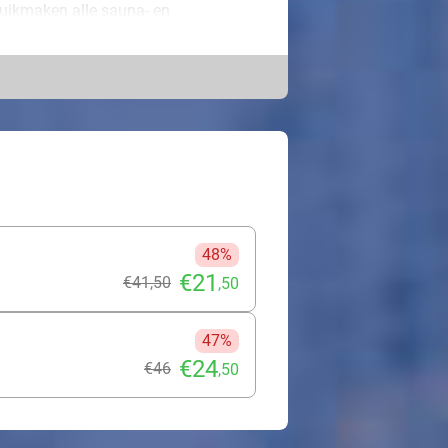
ruikmaken alle sauna- en
kker af in het zwembad en droom even
ht schijnt. Bubbel deze zomer in de
 en ontspan op een comfortabel
nd (Zeeland), Sittard, het
ot in Mill. Maak er een totale
 de avond en ervaar hoe de rust en
t je hoe dan ook als herboren!
48%
€21
€41
,50
,50
47%
€24
€46
,50