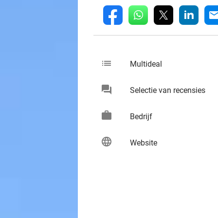
whatsapp
linkedin
fb
mai
list
keybo
Multideal
chat
keybo
Selectie van recensies
work
keybo
Bedrijf
language
keybo
Website