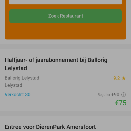
Zoek Restaurant
favorite_border
Halfjaar- of jaarabonnement bij Ballorig
17%
Lelystad
Ballorig Lelystad
9.2
star
Lelystad
Verkocht: 30
€90
Regulier
€75
favorite_border
Entree voor DierenPark Amersfoort
24%