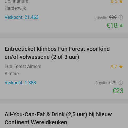
Dolfinarium
8.5
star
Harderwijk
Verkocht: 21.463
€29
Regulier
€18
,50
favorite_border
Entreeticket klimbos Fun Forest voor kind
21%
en/of volwassene (2 of 3 uur)
Fun Forest Almere
9.7
star
Almere
Verkocht: 1.383
€29
Regulier
€23
favorite_border
All-You-Can-Eat & Drink (2,5 uur) bij Nieuw
24%
Continent Wereldkeuken