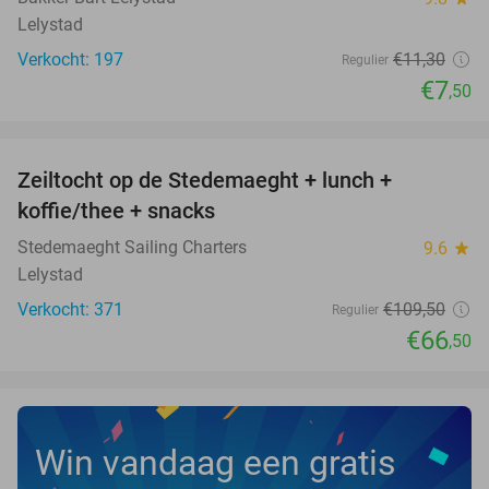
Lelystad
Verkocht: 197
€11
,30
Regulier
€7
,50
favorite_border
Zeiltocht op de Stedemaeght + lunch +
39%
koffie/thee + snacks
Stedemaeght Sailing Charters
9.6
star
Lelystad
Verkocht: 371
€109
,50
Regulier
€66
,50
Win vandaag een gratis