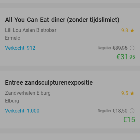
favorite_border
All-You-Can-Eat-diner (zonder tijdslimiet)
20%
Lili Lou Asian Bistrobar
9.8
star
Ermelo
Verkocht: 912
€39
,95
Regulier
€31
,95
favorite_border
Entree zandsculpturenexpositie
19%
SOLD
OUT
Zandverhalen Elburg
9.5
star
Elburg
Verkocht: 1.000
€18
,50
Regulier
€15
favorite_border