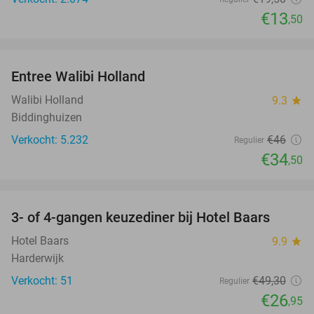
€13
,50
favorite_border
Entree Walibi Holland
25%
Walibi Holland
9.3
star
Biddinghuizen
Verkocht: 5.232
€46
Regulier
€34
,50
favorite_border
3- of 4-gangen keuzediner bij Hotel Baars
45%
Hotel Baars
9.9
star
Harderwijk
Verkocht: 51
€49
,30
Regulier
€26
,95