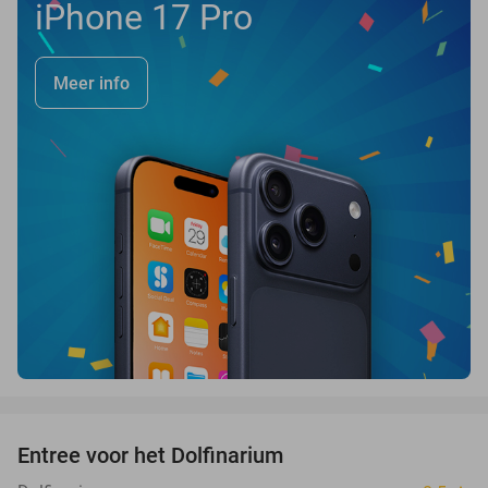
iPhone 17 Pro
Meer info
favorite_border
Entree voor het Dolfinarium
36%