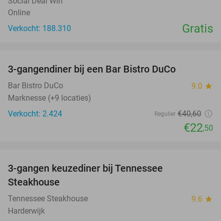
Social Deal Win
Online
Gratis
Verkocht: 188.310
favorite_border
3-gangendiner bij een Bar Bistro DuCo
45%
Bar Bistro DuCo
9.0
star
Marknesse (+9 locaties)
Verkocht: 2.424
€40
,60
Regulier
€22
,50
favorite_border
3-gangen keuzediner bij Tennessee
32%
Steakhouse
Tennessee Steakhouse
9.6
star
Harderwijk