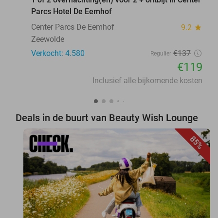
Parcs Hotel De Eemhof
Center Parcs De Eemhof
9.2
star
Zeewolde
Verkocht: 4.580
€137
Regulier
€119
Inclusief alle bijkomende kosten
Deals in de buurt van Beauty Wish Lounge
85%