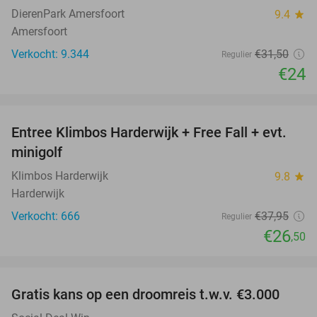
DierenPark Amersfoort
9.4
star
Amersfoort
Verkocht: 9.344
€31
,50
Regulier
€24
favorite_border
Entree Klimbos Harderwijk + Free Fall + evt.
30%
minigolf
Klimbos Harderwijk
9.8
star
Harderwijk
Verkocht: 666
€37
,95
Regulier
€26
,50
favorite_border
Gratis kans op een droomreis t.w.v. €3.000