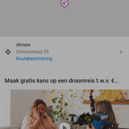
wellness
Almere
Schoutstraat 29
Routebeschrijving
Maak gratis kans op een droomreis t.w.v. €3.000!
play_circle