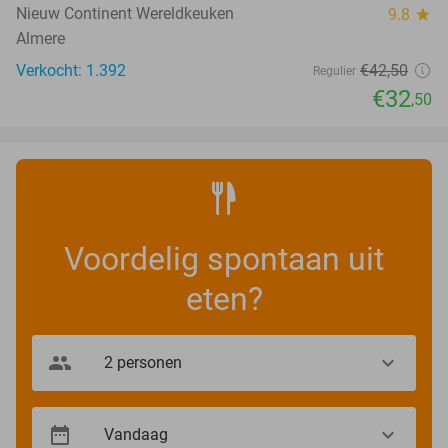
Nieuw Continent Wereldkeuken
9.8
star
Almere
Verkocht: 1.392
€42
,50
Regulier
€32
,50
Voordelig spontaan uit
eten?