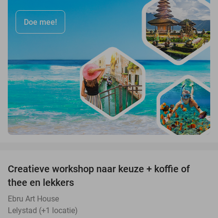
Doe mee!
favorite_border
Creatieve workshop naar keuze + koffie of
26%
thee en lekkers
Ebru Art House
Lelystad (+1 locatie)