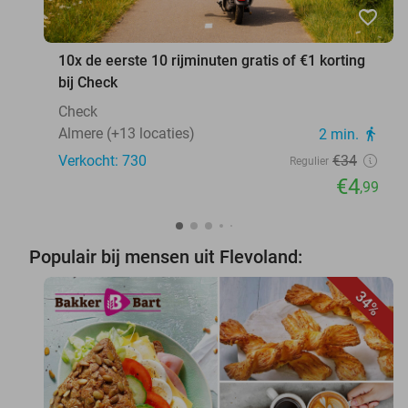
favorite_border
10x de eerste 10 rijminuten gratis of €1 korting
bij Check
Check
Almere (+13 locaties)
2 min.
directions_walk
Verkocht: 730
€34
Regulier
€4
,99
Populair bij mensen uit Flevoland:
34%