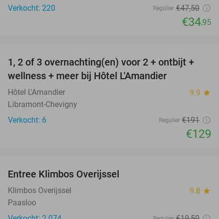
Verkocht: 220
€47
,50
Regulier
€34
,95
favorite_border
1, 2 of 3 overnachting(en) voor 2 + ontbijt +
32%
NEW
wellness + meer bij Hôtel L'Amandier
TODAY
Hôtel L'Amandier
9.9
star
Libramont-Chevigny
Verkocht: 6
€191
Regulier
€129
favorite_border
Entree Klimbos Overijssel
31%
Klimbos Overijssel
9.8
star
Paasloo
Verkocht: 2.074
€19
,50
Regulier