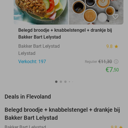
favorite_border
Belegd broodje + knabbelstengel + drankje bij
Bakker Bart Lelystad
Bakker Bart Lelystad
9.8
star
Lelystad
Verkocht: 197
€11
,30
Regulier
€7
,50
favorite_border
Deals in Flevoland
Belegd broodje + knabbelstengel + drankje bij
34%
Bakker Bart Lelystad
Bakker Bart Lelystad
9.8
star