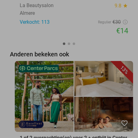
La Beautysalon
9.8
star
Almere
Verkocht: 113
€30
Regulier
€14
Anderen bekeken ook
13%
favorite_border
1 of 2 overnachting(en) voor 2 + ontbijt in Center