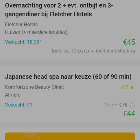
Overnachting voor 2 + evt. ontbijt en 3-
gangendiner bij Fletcher Hotels
Fletcher Hotels
Huizen (+ meerdere locaties)
€45
Verkocht: 18.391
Excl. ca. €3 p.p.p.n. toeristenbelasting
favorite_border
Japanese head spa naar keuze (60 of 90 min)
41%
Komfortzone Beauty Clinic
8.7
star
Almere
Verkocht: 91
€75
Regulier
€44