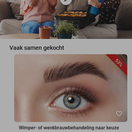
Vaak samen gekocht
53%
favorite_border
Wimper- of wenkbrauwbehandeling naar keuze