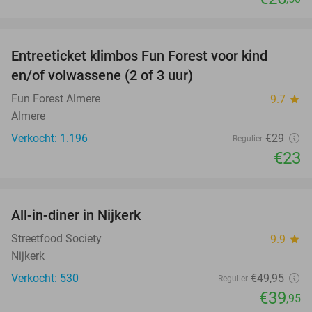
favorite_border
Entreeticket klimbos Fun Forest voor kind
21%
en/of volwassene (2 of 3 uur)
Fun Forest Almere
9.7
star
Almere
Verkocht: 1.196
€29
Regulier
€23
favorite_border
All-in-diner in Nijkerk
20%
Streetfood Society
9.9
star
Nijkerk
Verkocht: 530
€49
,95
Regulier
€39
,95