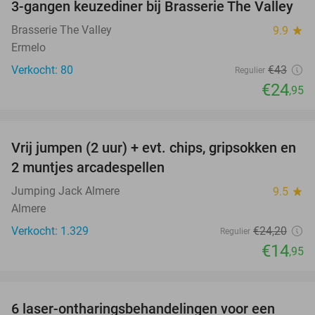
3-gangen keuzediner bij Brasserie The Valley
42%
Brasserie The Valley
9.9
star
Ermelo
Verkocht: 80
€43
Regulier
€24
,95
favorite_border
Vrij jumpen (2 uur) + evt. chips, gripsokken en
38%
2 muntjes arcadespellen
Jumping Jack Almere
9.5
star
Almere
Verkocht: 1.329
€24
,20
Regulier
€14
,95
favorite_border
6 laser-ontharingsbehandelingen voor een
80%