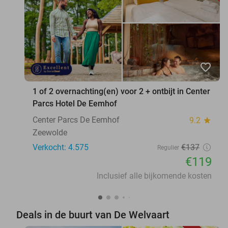
favorite_border
1 of 2 overnachting(en) voor 2 + ontbijt in Center
Parcs Hotel De Eemhof
Center Parcs De Eemhof
9.2
star
Zeewolde
Verkocht: 4.575
€137
Regulier
€119
Inclusief alle bijkomende kosten
Deals in de buurt van De Welvaart