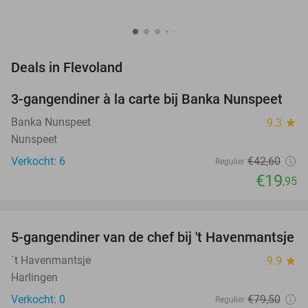
favorite_border
Deals in Flevoland
3-gangendiner à la carte bij Banka Nunspeet
53%
NEW
TODAY
Banka Nunspeet
9.3
star
Nunspeet
Verkocht: 6
€42
,60
Regulier
€19
,95
favorite_border
5-gangendiner van de chef bij 't Havenmantsje
38%
NEW
TODAY
´t Havenmantsje
9.9
star
Harlingen
Verkocht: 0
€79
,50
Regulier