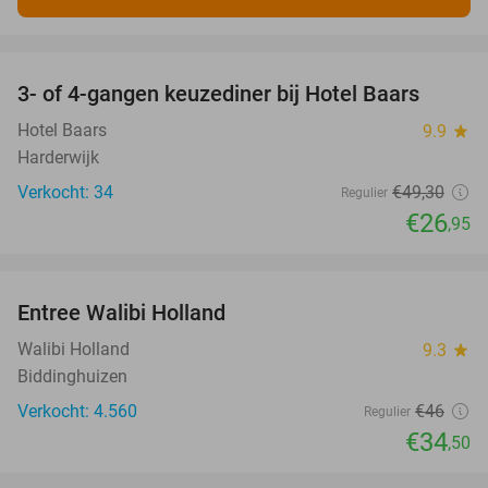
favorite_border
3- of 4-gangen keuzediner bij Hotel Baars
45%
Hotel Baars
9.9
star
Harderwijk
Verkocht: 34
€49
,30
Regulier
€26
,95
favorite_border
Entree Walibi Holland
25%
Walibi Holland
9.3
star
Biddinghuizen
Verkocht: 4.560
€46
Regulier
€34
,50
favorite_border