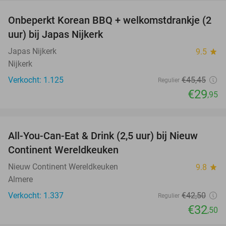
Onbeperkt Korean BBQ + welkomstdrankje (2
34%
uur) bij Japas Nijkerk
Japas Nijkerk
9.5
star
Nijkerk
Verkocht: 1.125
€45
,45
Regulier
€29
,95
favorite_border
All-You-Can-Eat & Drink (2,5 uur) bij Nieuw
24%
Continent Wereldkeuken
Nieuw Continent Wereldkeuken
9.8
star
Almere
Verkocht: 1.337
€42
,50
Regulier
€32
,50
favorite_border