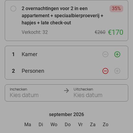
2 overnachtingen voor 2 in een
35%
appartement + speciaalbierproeverij +
hapjes + late check-out
€170
Verkocht: 32
€260
remove_circle_outline
add_circle_outline
1
Kamer
remove_circle_outline
add_circle_outline
2
Personen
Inchecken
Uitchecken
Kies datum
Kies datum
september 2026
Ma
Di
Wo
Do
Vr
Za
Zo