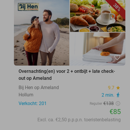
38%
favorite_border
Overnachting(en) voor 2 + ontbijt + late check-
out op Ameland
Bij Hen op Ameland
9.7
star
Hollum
2 min.
directions_walk
Verkocht: 201
€138
Regulier
€85
Excl. ca. €2,50 p.p.p.n. toeristenbelasting