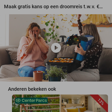
Maak gratis kans op een droomreis t.w.v. €3.000!
play_circle
Anderen bekeken ook
13%