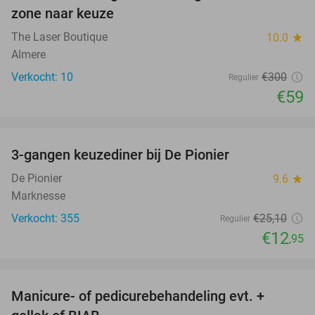
zone naar keuze
The Laser Boutique
10.0
star
Almere
Verkocht: 10
€300
Regulier
€59
favorite_border
3-gangen keuzediner bij De Pionier
48%
De Pionier
9.6
star
Marknesse
Verkocht: 355
€25
,10
Regulier
€12
,95
favorite_border
Manicure- of pedicurebehandeling evt. +
52%