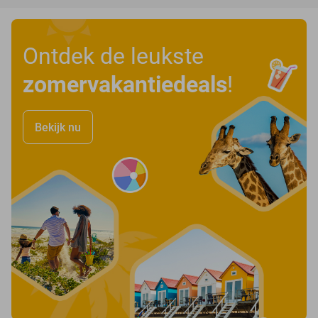
Ontdek de leukste
zomervakantiedeals
!
Bekijk nu