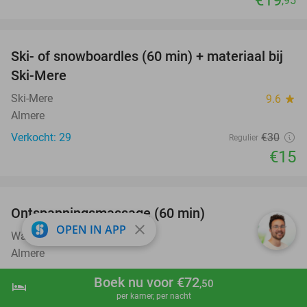
,95
favorite_border
Ski- of snowboardles (60 min) + materiaal bij
50%
Ski-Mere
Ski-Mere
9.6
star
Almere
Verkocht: 29
€30
Regulier
€15
favorite_border
Ontspanningsmassage (60 min)
50%
close
OPEN IN APP
Wax and Relax Almere
8.6
star
Almere
Verkocht: 121
€67
,50
Regulier
Boek nu voor €72
,50
hotel
shopping_cart
Boek nu
navigate_next
€34
per kamer, per nacht