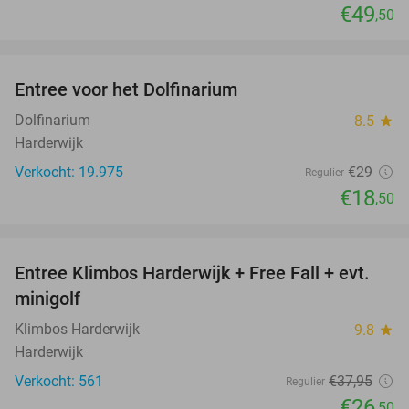
€49
,50
favorite_border
Entree voor het Dolfinarium
36%
Dolfinarium
8.5
star
Harderwijk
Verkocht: 19.975
€29
Regulier
€18
,50
favorite_border
Entree Klimbos Harderwijk + Free Fall + evt.
30%
minigolf
Klimbos Harderwijk
9.8
star
Harderwijk
Verkocht: 561
€37
,95
Regulier
€26
,50