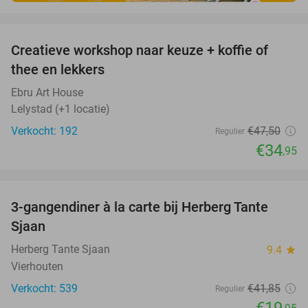
favorite_border
Creatieve workshop naar keuze + koffie of
26%
thee en lekkers
Ebru Art House
Lelystad (+1 locatie)
Verkocht: 192
€47
,50
Regulier
€34
,95
favorite_border
3-gangendiner à la carte bij Herberg Tante
52%
Sjaan
Herberg Tante Sjaan
9.4
star
Vierhouten
Verkocht: 539
€41
,85
Regulier
€19