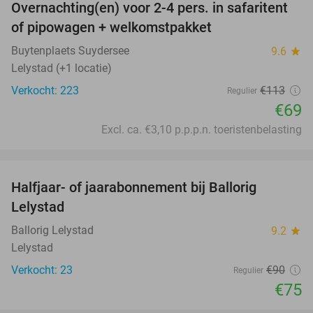
Overnachting(en) voor 2-4 pers. in safaritent
39%
of pipowagen + welkomstpakket
Buytenplaets Suydersee
9.6
star
Lelystad (+1 locatie)
Verkocht: 223
€113
Regulier
€69
Excl. ca. €3,10 p.p.p.n. toeristenbelasting
favorite_border
Halfjaar- of jaarabonnement bij Ballorig
17%
Lelystad
Ballorig Lelystad
9.2
star
Lelystad
Verkocht: 23
€90
Regulier
€75