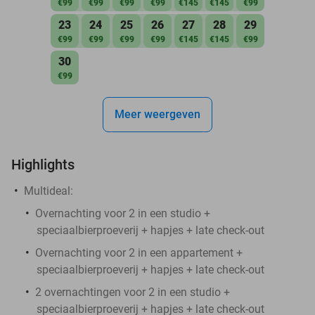
€99
€99
€99
€99
€145
€145
€99
23
24
25
26
27
28
29
€99
€99
€99
€99
€145
€145
€99
30
€99
Meer weergeven
Highlights
Multideal:
Overnachting voor 2 in een studio +
speciaalbierproeverij + hapjes + late check-out
Overnachting voor 2 in een appartement +
speciaalbierproeverij + hapjes + late check-out
2 overnachtingen voor 2 in een studio +
speciaalbierproeverij + hapjes + late check-out