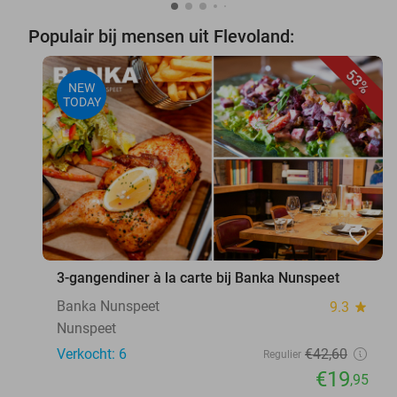
Populair bij mensen uit Flevoland:
53%
NEW
TODAY
favorite_border
3-gangendiner à la carte bij Banka Nunspeet
Banka Nunspeet
9.3
star
Nunspeet
Verkocht: 6
€42
,60
Regulier
€19
,95