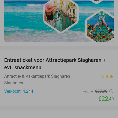
favorite_border
Entreeticket voor Attractiepark Slagharen +
41%
evt. snackmenu
Attractie- & Vakantiepark Slagharen
8.8
star
Slagharen
Verkocht: 4.244
€37
,90
Regulier
€22
,40
favorite_border