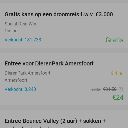
Gratis kans op een droomreis t.w.v. €3.000
Social Deal Win
Online
Gratis
Verkocht: 181.733
favorite_border
Entree voor DierenPark Amersfoort
24%
DierenPark Amersfoort
9.4
star
Amersfoort
Verkocht: 8.240
€31
,50
Regulier
€24
favorite_border
Entree Bounce Valley (2 uur) + sokken +
46%