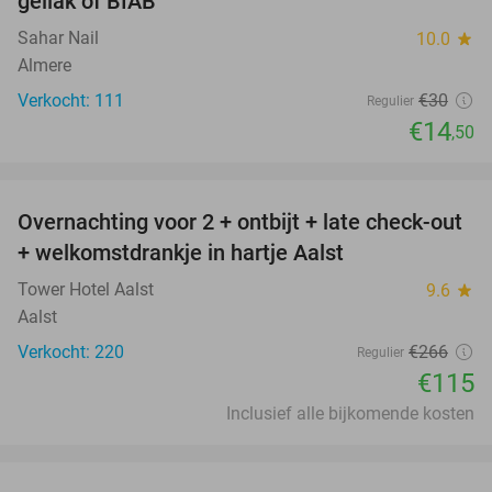
gellak of BIAB
Sahar Nail
10.0
star
Almere
Verkocht: 111
€30
Regulier
€14
,50
favorite_border
Overnachting voor 2 + ontbijt + late check-out
57%
+ welkomstdrankje in hartje Aalst
Tower Hotel Aalst
9.6
star
Aalst
Verkocht: 220
€266
Regulier
€115
Inclusief alle bijkomende kosten
favorite_border