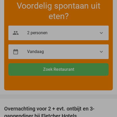
Voordelig spontaan uit
eten?
Zoek Restaurant
favorite_border
Overnachting voor 2 + evt. ontbijt en 3-
gangendiner bij Fletcher Hotels