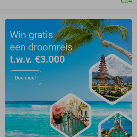
€24
Win gratis
een droomreis
t.w.v. €3.000
Doe mee!