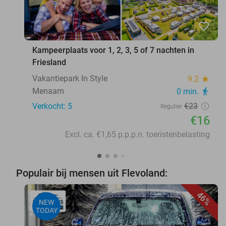
favorite_border
Kampeerplaats voor 1, 2, 3, 5 of 7 nachten in
Friesland
Vakantiepark In Style
9.2
star
Menaam
0 min.
directions_walk
Verkocht: 5
€23
Regulier
€16
Excl. ca. €1,65 p.p.p.n. toeristenbelasting
Populair bij mensen uit Flevoland:
46%
NEW
TODAY