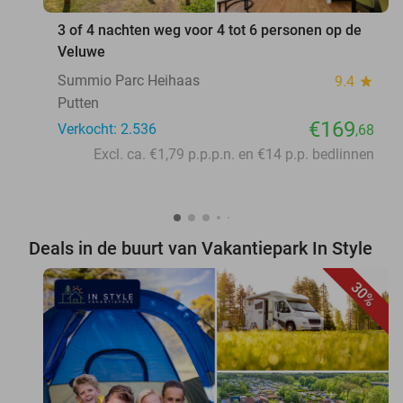
3 of 4 nachten weg voor 4 tot 6 personen op de
Veluwe
Summio Parc Heihaas
9.4
star
Putten
€169
Verkocht: 2.536
,68
Excl. ca. €1,79 p.p.p.n. en €14 p.p. bedlinnen
Deals in de buurt van Vakantiepark In Style
30%