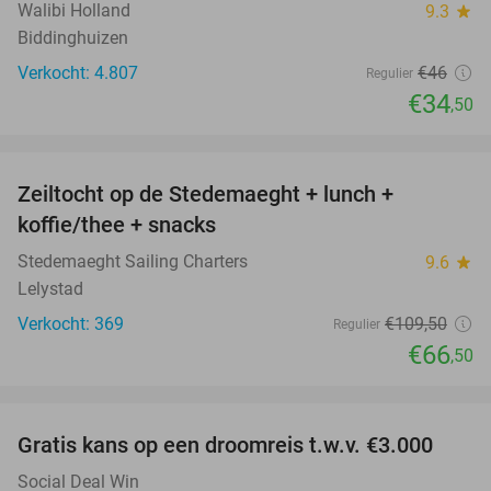
Walibi Holland
9.3
star
Biddinghuizen
Verkocht: 4.807
€46
Regulier
€34
,50
favorite_border
Zeiltocht op de Stedemaeght + lunch +
39%
koffie/thee + snacks
Stedemaeght Sailing Charters
9.6
star
Lelystad
Verkocht: 369
€109
,50
Regulier
€66
,50
favorite_border
Gratis kans op een droomreis t.w.v. €3.000
Social Deal Win