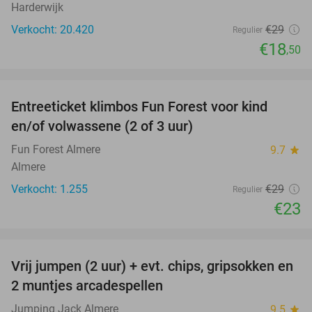
Harderwijk
Verkocht: 20.420
€29
Regulier
€18
,50
favorite_border
Entreeticket klimbos Fun Forest voor kind
21%
en/of volwassene (2 of 3 uur)
Fun Forest Almere
9.7
star
Almere
Verkocht: 1.255
€29
Regulier
€23
favorite_border
Vrij jumpen (2 uur) + evt. chips, gripsokken en
38%
2 muntjes arcadespellen
Jumping Jack Almere
9.5
star