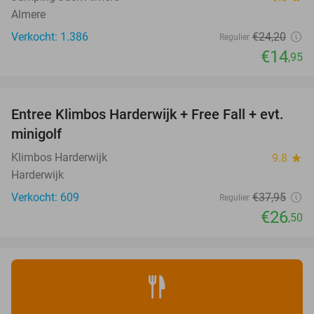
Almere
Verkocht: 1.386
€24
,20
Regulier
€14
,95
favorite_border
Entree Klimbos Harderwijk + Free Fall + evt.
30%
minigolf
Klimbos Harderwijk
9.8
star
Harderwijk
Verkocht: 609
€37
,95
Regulier
€26
,50