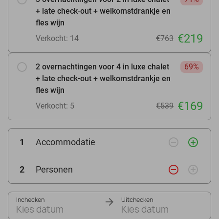
+ late check-out + welkomstdrankje en
fles wijn
€219
Verkocht: 14
€763
2 overnachtingen voor 4 in luxe chalet
69%
+ late check-out + welkomstdrankje en
fles wijn
€169
Verkocht: 5
€539
remove_circle_outline
add_circle_outline
1
Accommodatie
remove_circle_outline
add_circle_outline
2
Personen
Inchecken
Uitchecken
Kies datum
Kies datum