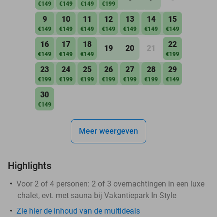
€149
€149
€149
€199
9
10
11
12
13
14
15
€149
€149
€149
€149
€149
€149
€149
16
17
18
22
19
20
21
€149
€149
€149
€199
23
24
25
26
27
28
29
€199
€199
€199
€199
€199
€199
€149
30
€149
Meer weergeven
Highlights
Voor 2 of 4 personen: 2 of 3 overnachtingen in een luxe
chalet, evt. met sauna bij Vakantiepark In Style
Zie hier de inhoud van de multideals