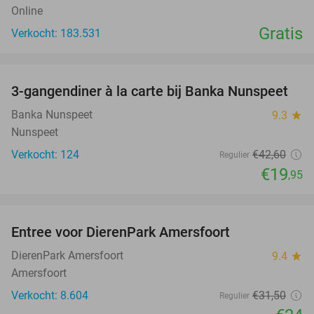
Online
Gratis
Verkocht: 183.531
favorite_border
3-gangendiner à la carte bij Banka Nunspeet
53%
Banka Nunspeet
9.3
star
Nunspeet
Verkocht: 124
€42
,60
Regulier
€19
,95
favorite_border
Entree voor DierenPark Amersfoort
24%
DierenPark Amersfoort
9.4
star
Amersfoort
Verkocht: 8.604
€31
,50
Regulier