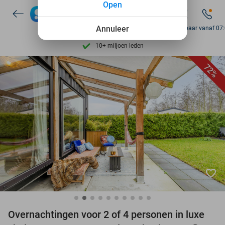
Open
7 dagen per week beschikbaar
Annuleer
Bereikbaar vanaf 07
10+ miljoen leden
9,4
op basis van
205.983 reviews
Ontdek 15.000+ deals
72%
7 dagen per week beschikbaar
10+ miljoen leden
favorite_border
Overnachtingen voor 2 of 4 personen in luxe