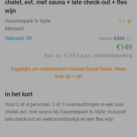
chalet, evt. met sauna + late check-out + fles
wijn
Vakantiepark In Style
9.2
star
Menaam
Verkocht: 59
€530
Regulier
€149
Excl. ca. €1,65 p.p.p.n. toeristenbelasting
Dagelijks om middernacht nieuwe Social Deals. Wees
snel, op = op!
In het kort
Voor 2 of 4 personen: 2 of 3 overnachtingen in een luxe
chalet, evt. met sauna bij Vakantiepark In Style: inclusief
late check-out en welkomstdrankje en een fles wijn