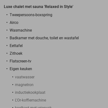
Luxe chalet met sauna 'Relaxed in Style'
Tweepersoons-boxspring
Airco
Wasmachine
Badkamer met douche, toilet en wastafel
Eettafel
Zithoek
Flatscreen-tv
Eigen keuken
vaatwasser
magnetron
inductiekookplaat
L'Or-koffiemachine
koelkast met vriesvak