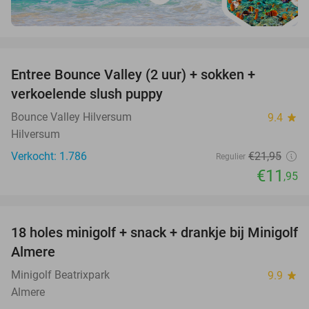
favorite_border
Entree Bounce Valley (2 uur) + sokken +
46%
verkoelende slush puppy
Bounce Valley Hilversum
9.4
star
Hilversum
Verkocht: 1.786
€21
,95
Regulier
€11
,95
favorite_border
18 holes minigolf + snack + drankje bij Minigolf
50%
Almere
Minigolf Beatrixpark
9.9
star
Almere