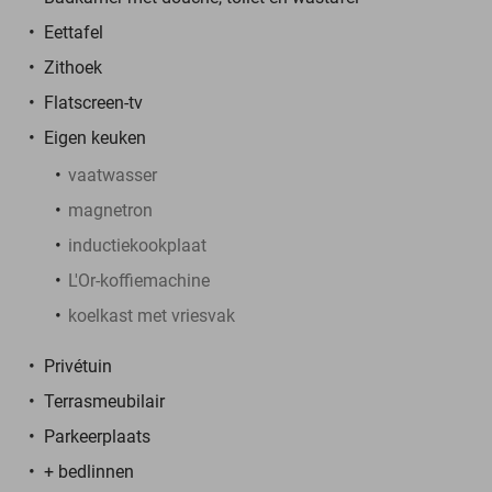
Eettafel
Zithoek
Flatscreen-tv
Eigen keuken
vaatwasser
magnetron
inductiekookplaat
L'Or-koffiemachine
koelkast met vriesvak
Privétuin
Terrasmeubilair
Parkeerplaats
+ bedlinnen