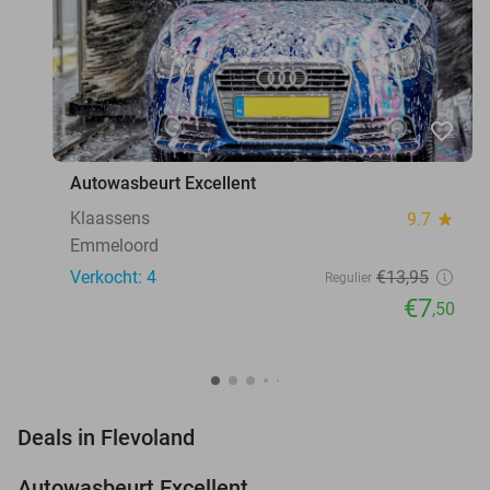
favorite_border
Autowasbeurt Excellent
Klaassens
9.7
star
Emmeloord
Verkocht: 4
€13
,95
Regulier
€7
,50
favorite_border
Deals in Flevoland
Autowasbeurt Excellent