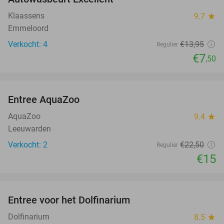
46%
NEW
TODAY
Klaassens
9.7
star
Emmeloord
Verkocht: 4
€13
,95
Regulier
€7
,50
favorite_border
Entree AquaZoo
33%
NEW
TODAY
AquaZoo
9.4
star
Leeuwarden
Verkocht: 2
€22
,50
Regulier
€15
favorite_border
Entree voor het Dolfinarium
36%
Dolfinarium
8.5
star