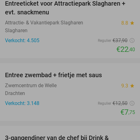
Entreeticket voor Attractiepark Slagharen +
41%
evt. snackmenu
Attractie- & Vakantiepark Slagharen
8.8
star
Slagharen
Verkocht: 4.505
€37
,90
Regulier
€22
,40
favorite_border
Entree zwembad + frietje met saus
38%
Zwemcentrum de Welle
9.3
star
Drachten
Verkocht: 3.148
€12
,50
Regulier
€7
,75
favorite_border
3-gangendiner van de chef bij Drink &