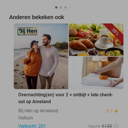
Anderen bekeken ook
38%
favorite_border
Overnachting(en) voor 2 + ontbijt + late check-
out op Ameland
Bij Hen op Ameland
9.7
star
Hollum
Verkocht: 201
€138
Regulier