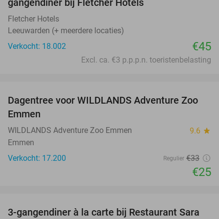
gangendiner bij Fletcher Hotels
Fletcher Hotels
Leeuwarden (+ meerdere locaties)
€45
Verkocht: 18.002
Excl. ca. €3 p.p.p.n. toeristenbelasting
favorite_border
Dagentree voor WILDLANDS Adventure Zoo
24%
Emmen
WILDLANDS Adventure Zoo Emmen
9.6
star
Emmen
Verkocht: 17.200
€33
Regulier
€25
favorite_border
3-gangendiner à la carte bij Restaurant Sara
29%