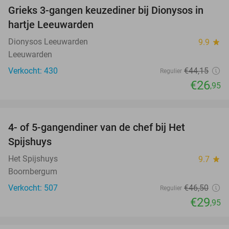
Grieks 3-gangen keuzediner bij Dionysos in
39%
hartje Leeuwarden
Dionysos Leeuwarden
9.9
star
Leeuwarden
Verkocht: 430
€44
,15
Regulier
€26
,95
favorite_border
4- of 5-gangendiner van de chef bij Het
36%
Spijshuys
Het Spijshuys
9.7
star
Boornbergum
Verkocht: 507
€46
,50
Regulier
€29
,95
favorite_border