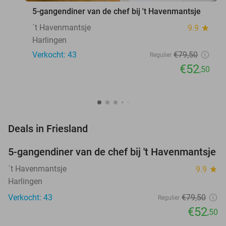
5-gangendiner van de chef bij 't Havenmantsje
´t Havenmantsje
9.9
star
Harlingen
Verkocht: 43
€79
,50
Regulier
€52
,50
favorite_border
Deals in Friesland
5-gangendiner van de chef bij 't Havenmantsje
34%
NEW
TODAY
´t Havenmantsje
9.9
star
Harlingen
Verkocht: 43
€79
,50
Regulier
€52
,50