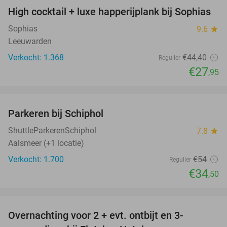
High cocktail + luxe happerijplank bij Sophias
37%
Sophias
9.6
star
Leeuwarden
Verkocht: 1.368
€44
,40
Regulier
€27
,95
favorite_border
Parkeren bij Schiphol
36%
ShuttleParkerenSchiphol
7.8
star
Aalsmeer (+1 locatie)
Verkocht: 1.700
€54
Regulier
€34
,50
favorite_border
Overnachting voor 2 + evt. ontbijt en 3-