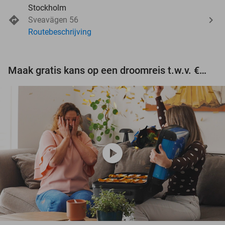
Stockholm
Sveavägen 56
Routebeschrijving
Maak gratis kans op een droomreis t.w.v. €3.000!
play_circle