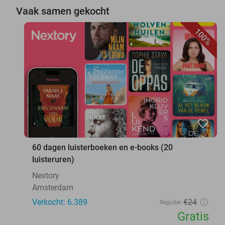
Vaak samen gekocht
100%
favorite_border
60 dagen luisterboeken en e-books (20
luisteruren)
Nextory
Amsterdam
Verkocht: 6.389
€24
Regulier
Gratis