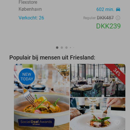
Flexstore
København
602 min.
directions_car
Verkocht: 26
DKK487
Regulier
DKK239
Populair bij mensen uit Friesland:
34%
NEW
TODAY
favorite_border