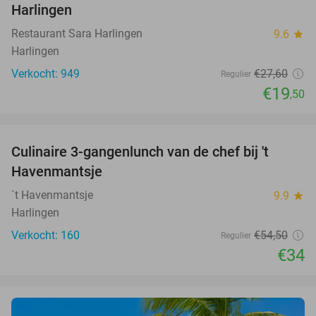
Harlingen
Restaurant Sara Harlingen
9.6
star
Harlingen
Verkocht: 949
€27
,60
Regulier
€19
,50
favorite_border
Culinaire 3-gangenlunch van de chef bij 't
38%
Havenmantsje
´t Havenmantsje
9.9
star
Harlingen
Verkocht: 160
€54
,50
Regulier
€34