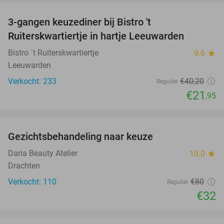
3-gangen keuzediner bij Bistro 't
45%
Ruiterskwartiertje in hartje Leeuwarden
Bistro ´t Ruiterskwartiertje
9.6
star
Leeuwarden
Verkocht: 233
€40
,20
Regulier
€21
,95
favorite_border
Gezichtsbehandeling naar keuze
60%
Daria Beauty Atelier
10.0
star
Drachten
Verkocht: 110
€80
Regulier
€32
favorite_border