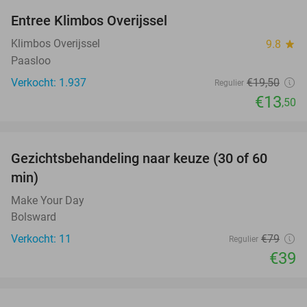
Entree Klimbos Overijssel
31%
Klimbos Overijssel
9.8
star
Paasloo
Verkocht: 1.937
€19
,50
Regulier
€13
,50
favorite_border
Gezichtsbehandeling naar keuze (30 of 60
51%
min)
Make Your Day
Bolsward
Verkocht: 11
€79
Regulier
€39
favorite_border