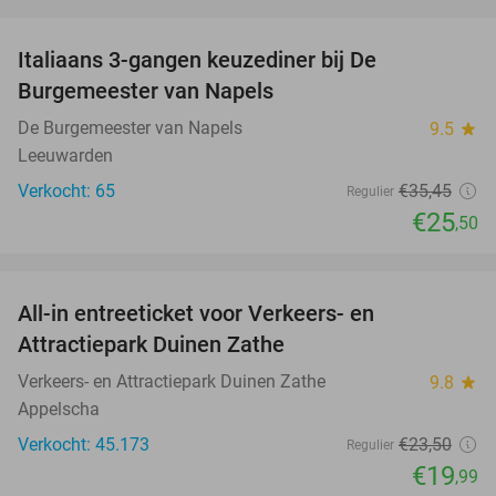
favorite_border
Italiaans 3-gangen keuzediner bij De
28%
Burgemeester van Napels
De Burgemeester van Napels
9.5
star
Leeuwarden
Verkocht: 65
€35
,45
Regulier
€25
,50
favorite_border
All-in entreeticket voor Verkeers- en
15%
Attractiepark Duinen Zathe
Verkeers- en Attractiepark Duinen Zathe
9.8
star
Appelscha
Verkocht: 45.173
€23
,50
Regulier
€19
,99