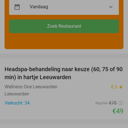
Zoek Restaurant
favorite_border
Headspa-behandeling naar keuze (60, 75 of 90
35%
min) in hartje Leeuwarden
Wellness One Leeuwarden
8.3
star
Leeuwarden
Verkocht: 34
€75
Regulier
€49
favorite_border