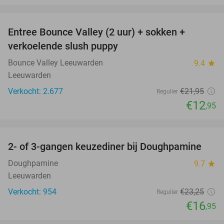
favorite_border
Entree Bounce Valley (2 uur) + sokken +
41%
verkoelende slush puppy
Bounce Valley Leeuwarden
9.4
star
Leeuwarden
Verkocht: 2.677
€21
,95
Regulier
€12
,95
favorite_border
2- of 3-gangen keuzediner bij Doughpamine
27%
Doughpamine
9.7
star
Leeuwarden
Verkocht: 954
€23
,25
Regulier
€16
,95
favorite_border