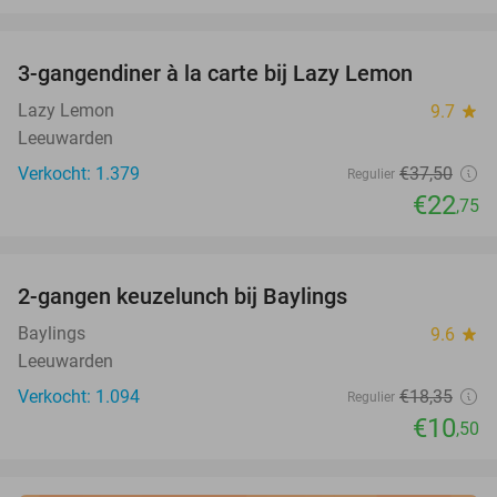
favorite_border
3-gangendiner à la carte bij Lazy Lemon
39%
Lazy Lemon
9.7
star
Leeuwarden
Verkocht: 1.379
€37
,50
Regulier
€22
,75
favorite_border
2-gangen keuzelunch bij Baylings
43%
Baylings
9.6
star
Leeuwarden
Verkocht: 1.094
€18
,35
Regulier
€10
,50