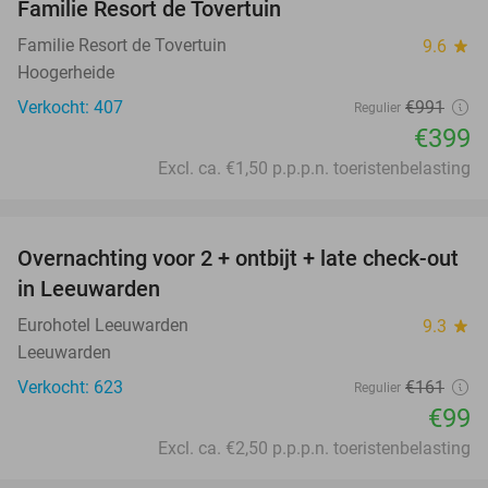
Familie Resort de Tovertuin
Familie Resort de Tovertuin
9.6
star
Hoogerheide
Verkocht: 407
€991
Regulier
€399
Excl. ca. €1,50 p.p.p.n. toeristenbelasting
favorite_border
Overnachting voor 2 + ontbijt + late check-out
39%
in Leeuwarden
Eurohotel Leeuwarden
9.3
star
Leeuwarden
Verkocht: 623
€161
Regulier
€99
Excl. ca. €2,50 p.p.p.n. toeristenbelasting
favorite_border