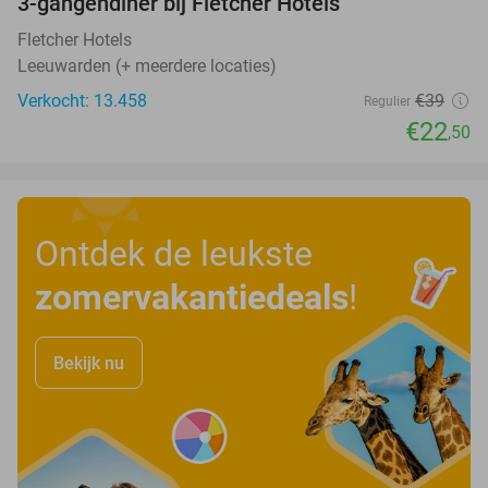
3-gangendiner bij Fletcher Hotels
42%
Fletcher Hotels
Leeuwarden (+ meerdere locaties)
Verkocht: 13.458
€39
Regulier
€22
,50
Ontdek de leukste
zomervakantiedeals
!
Bekijk nu