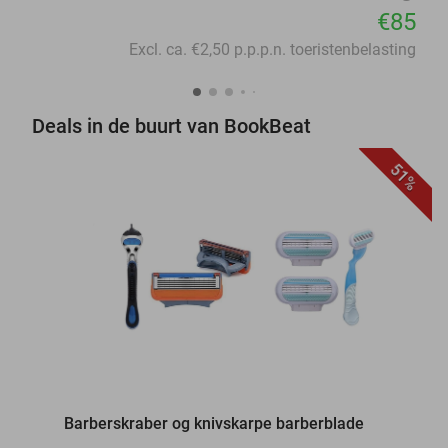
€85
Excl. ca. €2,50 p.p.p.n. toeristenbelasting
Deals in de buurt van BookBeat
51%
favorite_border
Barberskraber og knivskarpe barberblade