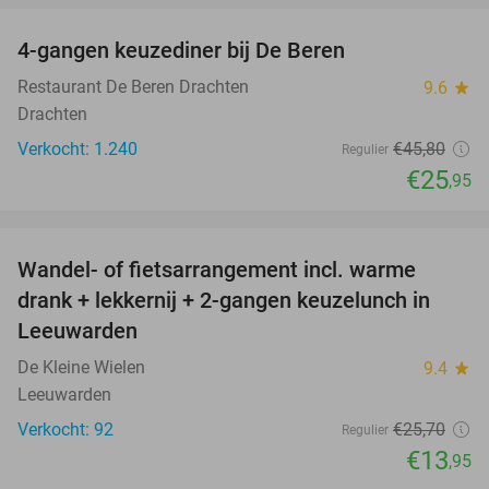
4-gangen keuzediner bij De Beren
43%
Restaurant De Beren Drachten
9.6
star
Drachten
Verkocht: 1.240
€45
,80
Regulier
€25
,95
favorite_border
Wandel- of fietsarrangement incl. warme
46%
drank + lekkernij + 2-gangen keuzelunch in
Leeuwarden
De Kleine Wielen
9.4
star
Leeuwarden
Verkocht: 92
€25
,70
Regulier
€13
,95