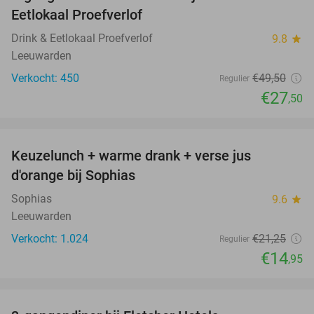
44%
Eetlokaal Proefverlof
Drink & Eetlokaal Proefverlof
9.8
star
Leeuwarden
Verkocht: 450
€49
,50
Regulier
€27
,50
favorite_border
Keuzelunch + warme drank + verse jus
30%
d'orange bij Sophias
Sophias
9.6
star
Leeuwarden
Verkocht: 1.024
€21
,25
Regulier
€14
,95
favorite_border