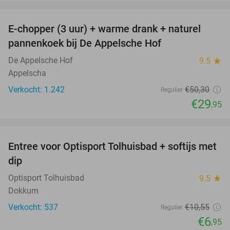
favorite_border
E-chopper (3 uur) + warme drank + naturel
40%
pannenkoek bij De Appelsche Hof
De Appelsche Hof
9.5
star
Appelscha
Verkocht: 1.242
€50
,30
Regulier
€29
,95
favorite_border
Entree voor Optisport Tolhuisbad + softijs met
34%
dip
Optisport Tolhuisbad
9.5
star
Dokkum
Verkocht: 537
€10
,55
Regulier
€6
,95