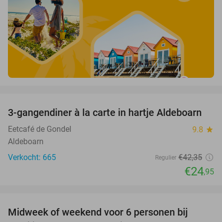
favorite_border
3-gangendiner à la carte in hartje Aldeboarn
41%
Eetcafé de Gondel
9.8
star
Aldeboarn
Verkocht: 665
€42
,35
Regulier
€24
,95
favorite_border
Midweek of weekend voor 6 personen bij
60%