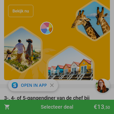
Bekijk nu
favorite_border
close
OPEN IN APP
3-, 4- of 5-gangendiner van de chef bij
41%
Lagerhuis Wolvega
€13
shopping_cart
Selecteer deal
,50
Lagerhuis Wolvega
9.9
star