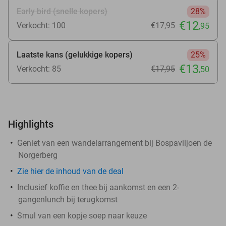
Early bird (snelle kopers)
28%
€12
Verkocht: 100
€17
,95
,95
Laatste kans (gelukkige kopers)
25%
€13
Verkocht: 85
€17
,95
,50
Highlights
Geniet van een wandelarrangement bij Bospaviljoen de
Norgerberg
Zie
hier
de inhoud van de deal
Inclusief koffie en thee bij aankomst en een 2-
gangenlunch bij terugkomst
Smul van een kopje soep naar keuze