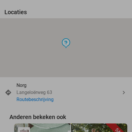
Locaties
food
Norg
Langeloërweg 63
Routebeschrijving
Anderen bekeken ook
54%