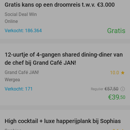
Gratis kans op een droomreis t.w.v. €3.000
Social Deal Win
Online
Gratis
Verkocht: 186.364
favorite_border
12-uurtje of 4-gangen shared dining-diner van
31%
de chef bij Grand Café JAN!
Grand Café JAN!
10.0
star
Wergea
Verkocht: 171
€57
,50
Regulier
€39
,50
favorite_border
High cocktail + luxe happerijplank bij Sophias
37%