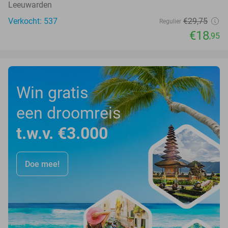
Leeuwarden
Verkocht: 537
€29
,75
Regulier
€18
,95
Win gratis
een droomreis
t.w.v. €3.000
Doe mee!