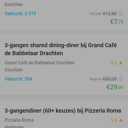
Drachten
Verkocht: 3.319
€12
,50
Regulier
€7
,75
favorite_border
3-gangen shared dining-diner bij Grand Café
43%
de Babbelaar Drachten
Grand Café de Babbelaar Drachten
9.5
star
Drachten
Verkocht: 504
€52
,25
Regulier
€29
,95
favorite_border
3-gangendiner (60+ keuzes) bij Pizzeria Roma
36%
Pizzeria Roma
9.8
star
Harlingen