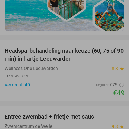
favorite_border
Headspa-behandeling naar keuze (60, 75 of 90
35%
min) in hartje Leeuwarden
Wellness One Leeuwarden
8.3
star
Leeuwarden
Verkocht: 40
€75
Regulier
€49
favorite_border
Entree zwembad + frietje met saus
38%
Zwemcentrum de Welle
9.3
star