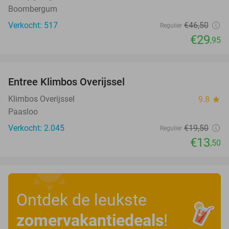
Boornbergum
Verkocht: 517
€46
,50
Regulier
€29
,95
favorite_border
Entree Klimbos Overijssel
31%
Klimbos Overijssel
9.8
star
Paasloo
Verkocht: 2.045
€19
,50
Regulier
€13
,50
Ontdek de leukste
zomervakantiedeals
!