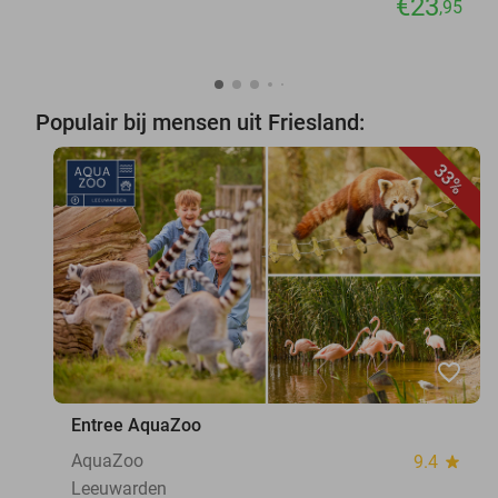
€23
,95
Populair bij mensen uit Friesland:
33%
favorite_border
Entree AquaZoo
AquaZoo
9.4
star
Leeuwarden