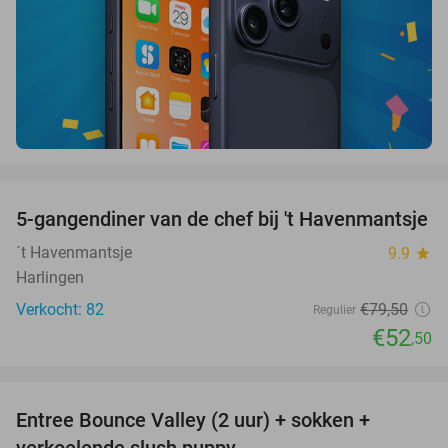
favorite_border
5-gangendiner van de chef bij 't Havenmantsje
34%
´t Havenmantsje
9.9
star
Harlingen
Verkocht: 82
€79
,50
Regulier
€52
,50
favorite_border
Entree Bounce Valley (2 uur) + sokken +
41%
verkoelende slush puppy