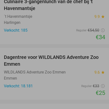
Culinaire 3-gangenlunch van de chef bij 't
38%
Havenmantsje
´t Havenmantsje
9.9
star
Harlingen
Verkocht: 185
€54
,50
Regulier
€34
favorite_border
Dagentree voor WILDLANDS Adventure Zoo
24%
Emmen
WILDLANDS Adventure Zoo Emmen
9.6
star
Emmen
Verkocht: 18.181
€33
Regulier
€25
favorite_border