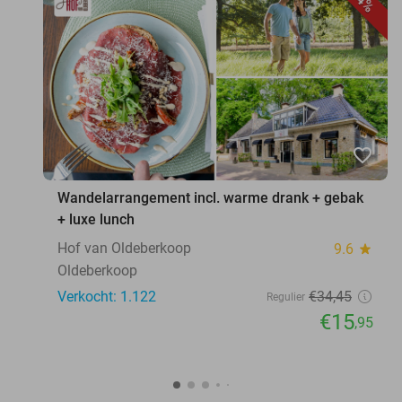
favorite_border
Wandelarrangement incl. warme drank + gebak
+ luxe lunch
Hof van Oldeberkoop
9.6
star
Oldeberkoop
Verkocht: 1.122
€34
,45
Regulier
€15
,95