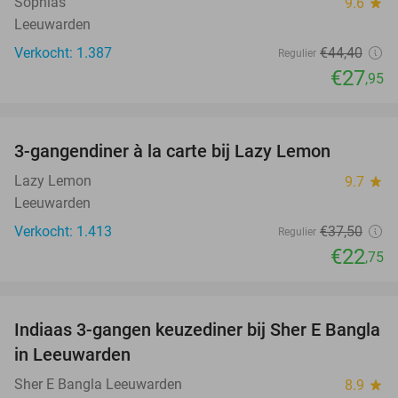
Sophias
9.6
star
Leeuwarden
Verkocht: 1.387
€44
,40
Regulier
€27
,95
favorite_border
3-gangendiner à la carte bij Lazy Lemon
39%
Lazy Lemon
9.7
star
Leeuwarden
Verkocht: 1.413
€37
,50
Regulier
€22
,75
favorite_border
Indiaas 3-gangen keuzediner bij Sher E Bangla
36%
in Leeuwarden
Sher E Bangla Leeuwarden
8.9
star