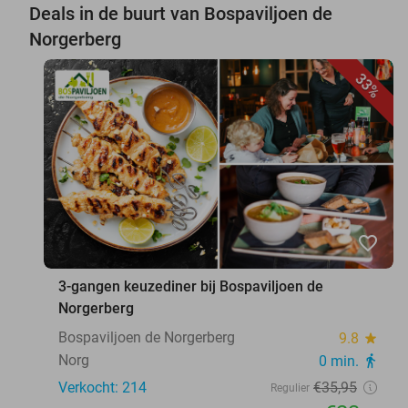
Deals in de buurt van Bospaviljoen de
Norgerberg
33%
favorite_border
3-gangen keuzediner bij Bospaviljoen de
Norgerberg
Bospaviljoen de Norgerberg
9.8
star
Norg
0 min.
directions_walk
Verkocht: 214
€35
,95
Regulier