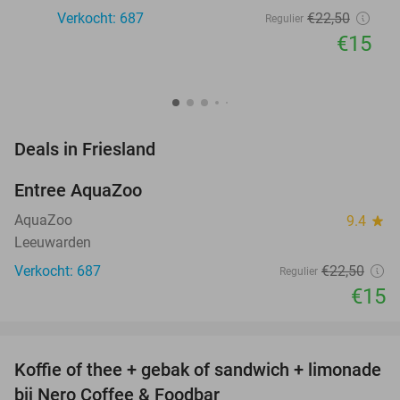
Verkocht: 687
€22
,50
Regulier
€15
favorite_border
Deals in Friesland
Entree AquaZoo
33%
AquaZoo
9.4
star
Leeuwarden
Verkocht: 687
€22
,50
Regulier
€15
favorite_border
Koffie of thee + gebak of sandwich + limonade
33%
NEW
bij Nero Coffee & Foodbar
TODAY