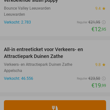
Bounce Valley Leeuwarden
9.4
star
Leeuwarden
Verkocht: 2.783
€21
,95
Regulier
€12
,95
favorite_border
All-in entreeticket voor Verkeers- en
15%
Attractiepark Duinen Zathe
Verkeers- en Attractiepark Duinen Zathe
9.8
star
Appelscha
Verkocht: 46.556
€23
,50
Regulier
€19
,99