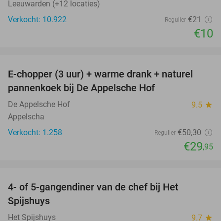
Leeuwarden (+12 locaties)
Verkocht: 10.922
€21
Regulier
€10
favorite_border
E-chopper (3 uur) + warme drank + naturel
40%
pannenkoek bij De Appelsche Hof
De Appelsche Hof
9.5
star
Appelscha
Verkocht: 1.258
€50
,30
Regulier
€29
,95
favorite_border
4- of 5-gangendiner van de chef bij Het
36%
Spijshuys
Het Spijshuys
9.7
star