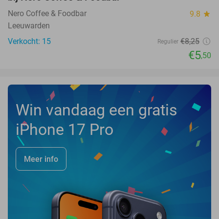
Nero Coffee & Foodbar
9.8
star
Leeuwarden
Verkocht: 15
€8
,25
Regulier
€5
,50
Win vandaag een gratis
iPhone 17 Pro
Meer info