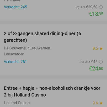
Verkocht: 245
€29
,50
Regulier
€18
,95
favorite_border
2 of 3-gangen shared dining-diner (6
46%
gerechten)
De Gouverneur Leeuwarden
9.5
star
Leeuwarden
Verkocht: 761
€45
Regulier
€24
,50
favorite_border
Entree + hapje + non-alcoholisch drankje voor
52%
2 bij Holland Casino
Holland Casino
9.6
star