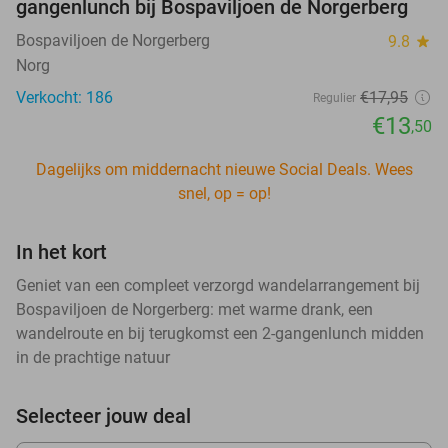
gangenlunch bij Bospaviljoen de Norgerberg
Bospaviljoen de Norgerberg
9.8
star
Norg
Verkocht: 186
€17
,95
Regulier
€13
,50
Dagelijks om middernacht nieuwe Social Deals. Wees
snel, op = op!
In het kort
Geniet van een compleet verzorgd wandelarrangement bij
Bospaviljoen de Norgerberg: met warme drank, een
wandelroute en bij terugkomst een 2-gangenlunch midden
in de prachtige natuur
Selecteer jouw deal