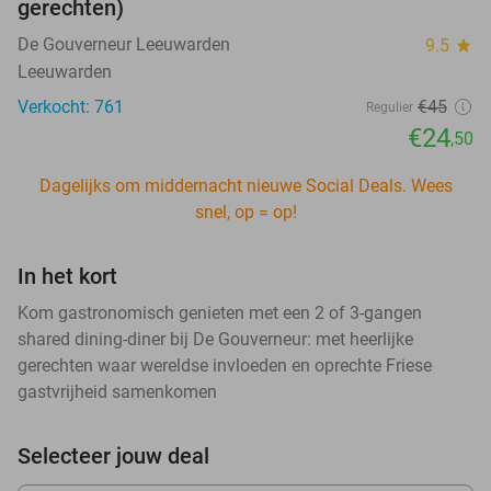
gerechten)
De Gouverneur Leeuwarden
9.5
star
Leeuwarden
Verkocht: 761
€45
Regulier
€24
,50
Dagelijks om middernacht nieuwe Social Deals. Wees
snel, op = op!
In het kort
Kom gastronomisch genieten met een 2 of 3-gangen
shared dining-diner bij De Gouverneur: met heerlijke
gerechten waar wereldse invloeden en oprechte Friese
gastvrijheid samenkomen
Selecteer jouw deal