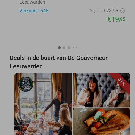
Leeuwarden
Verkocht: 548
€28
,95
Regulier
€19
,95
Deals in de buurt van De Gouverneur
Leeuwarden
47%
favorite_border