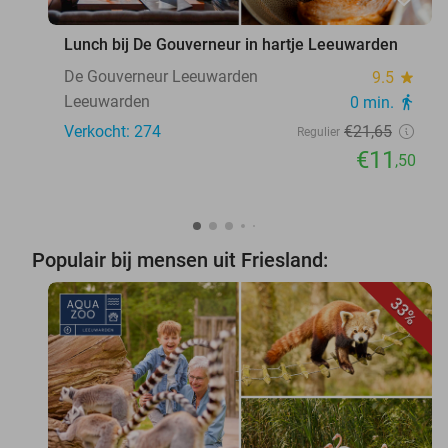
Lunch bij De Gouverneur in hartje Leeuwarden
De Gouverneur Leeuwarden
9.5
star
Leeuwarden
0 min.
directions_walk
Verkocht: 274
€21
,65
Regulier
€11
,50
Populair bij mensen uit Friesland:
33%