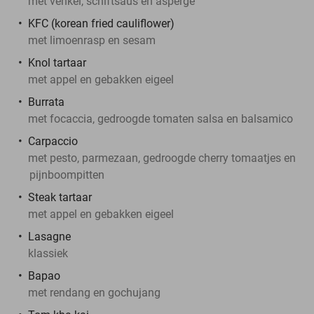
met venkel, schiftsaus en asperge
KFC (korean fried cauliflower)
met limoenrasp en sesam
Knol tartaar
met appel en gebakken eigeel
Burrata
met focaccia, gedroogde tomaten salsa en balsamico
Carpaccio
met pesto, parmezaan, gedroogde cherry tomaatjes en
pijnboompitten
Steak tartaar
met appel en gebakken eigeel
Lasagne
klassiek
Bapao
met rendang en gochujang