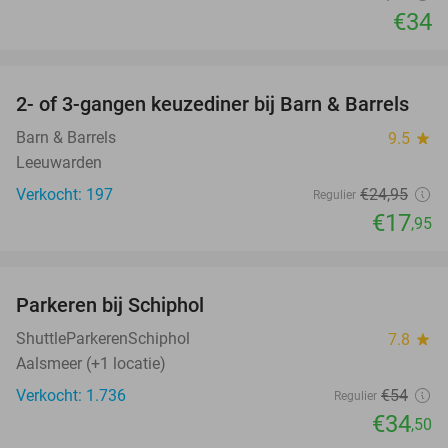
€34
favorite_border
2- of 3-gangen keuzediner bij Barn & Barrels
28%
Barn & Barrels
9.5
star
Leeuwarden
Verkocht: 197
€24
,95
Regulier
€17
,95
favorite_border
Parkeren bij Schiphol
36%
ShuttleParkerenSchiphol
7.8
star
Aalsmeer (+1 locatie)
Verkocht: 1.736
€54
Regulier
€34
,50