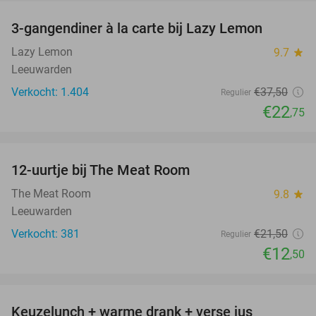
3-gangendiner à la carte bij Lazy Lemon
39%
Lazy Lemon
9.7
star
Leeuwarden
Verkocht: 1.404
€37
,50
Regulier
€22
,75
favorite_border
12-uurtje bij The Meat Room
42%
The Meat Room
9.8
star
Leeuwarden
Verkocht: 381
€21
,50
Regulier
€12
,50
favorite_border
Keuzelunch + warme drank + verse jus