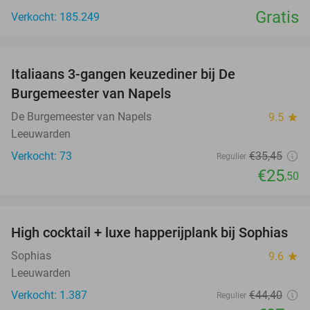
Gratis
Verkocht: 185.249
favorite_border
Italiaans 3-gangen keuzediner bij De
28%
Burgemeester van Napels
De Burgemeester van Napels
9.5
star
Leeuwarden
Verkocht: 73
€35
,45
Regulier
€25
,50
favorite_border
High cocktail + luxe happerijplank bij Sophias
37%
Sophias
9.6
star
Leeuwarden
Verkocht: 1.387
€44
,40
Regulier