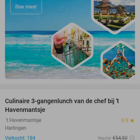
Doe mee!
favorite_border
Culinaire 3-gangenlunch van de chef bij 't
38%
Havenmantsje
´t Havenmantsje
9.9
star
Harlingen
Verkocht: 184
€54
,50
Regulier