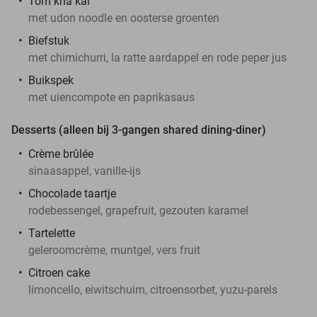
Tom kha kai
met udon noodle en oosterse groenten
Biefstuk
met chimichurri, la ratte aardappel en rode peper jus
Buikspek
met uiencompote en paprikasaus
Desserts (alleen bij 3-gangen shared dining-diner)
Crème brûlée
sinaasappel, vanille-ijs
Chocolade taartje
rodebessengel, grapefruit, gezouten karamel
Tartelette
geleroomcrème, muntgel, vers fruit
Citroen cake
limoncello, eiwitschuim, citroensorbet, yuzu-parels