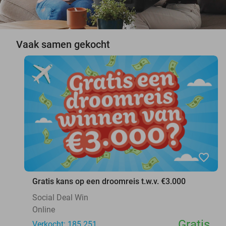
Vaak samen gekocht
favorite_border
Gratis kans op een droomreis t.w.v. €3.000
Social Deal Win
Online
Gratis
Verkocht: 185.251