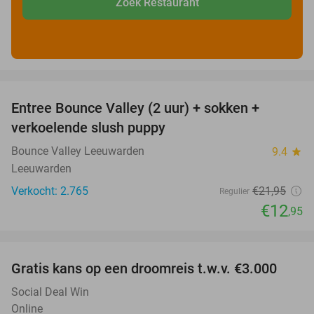
Zoek Restaurant
favorite_border
Entree Bounce Valley (2 uur) + sokken +
41%
verkoelende slush puppy
Bounce Valley Leeuwarden
9.4
star
Leeuwarden
Verkocht: 2.765
€21
,95
Regulier
€12
,95
favorite_border
Gratis kans op een droomreis t.w.v. €3.000
Social Deal Win
Online