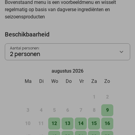
Bovenstaand menu is een voorbeeldmenu en wisselt
regelmatig op basis van dagverse ingrediënten en
seizoensproducten
Beschikbaarheid
Aantal personen:
2 personen
augustus 2026
Ma
Di
Wo
Do
Vr
Za
Zo
1
2
3
4
5
6
7
8
9
10
11
12
13
14
15
16