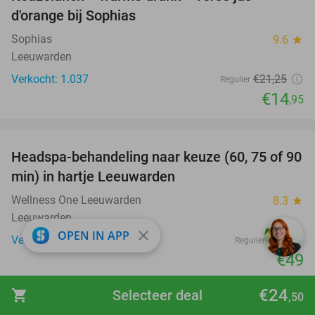
30%
d'orange bij Sophias
Sophias
9.6
star
Leeuwarden
Verkocht: 1.037
€21
,25
Regulier
€14
,95
favorite_border
Headspa-behandeling naar keuze (60, 75 of 90
35%
min) in hartje Leeuwarden
Wellness One Leeuwarden
8.3
star
Leeuwarden
close
OPEN IN APP
Verkocht: 38
€75
Regulier
€49
€24
shopping_cart
Selecteer deal
,50