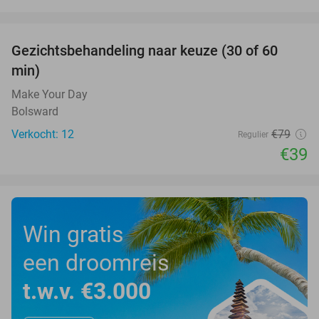
favorite_border
Gezichtsbehandeling naar keuze (30 of 60
51%
min)
Make Your Day
Bolsward
Verkocht: 12
€79
Regulier
€39
Win gratis
een droomreis
t.w.v. €3.000