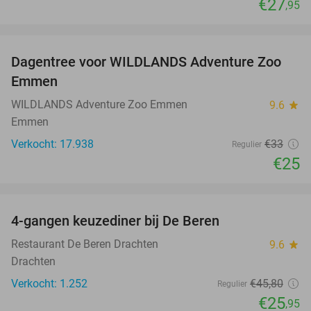
€27
,95
favorite_border
Dagentree voor WILDLANDS Adventure Zoo
24%
Emmen
WILDLANDS Adventure Zoo Emmen
9.6
star
Emmen
Verkocht: 17.938
€33
Regulier
€25
favorite_border
4-gangen keuzediner bij De Beren
43%
Restaurant De Beren Drachten
9.6
star
Drachten
Verkocht: 1.252
€45
,80
Regulier
€25
,95