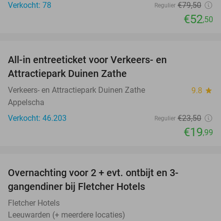
Verkocht: 78
€79
,50
Regulier
€52
,50
favorite_border
All-in entreeticket voor Verkeers- en
15%
Attractiepark Duinen Zathe
Verkeers- en Attractiepark Duinen Zathe
9.8
star
Appelscha
Verkocht: 46.203
€23
,50
Regulier
€19
,99
favorite_border
Overnachting voor 2 + evt. ontbijt en 3-
gangendiner bij Fletcher Hotels
Fletcher Hotels
Leeuwarden (+ meerdere locaties)