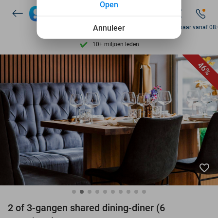
Open
7 dagen per week beschikbaar
Annuleer
10+ miljoen leden
Bereikbaar vanaf 08
9,4
op basis van
206.115 reviews
Ontdek 15.000+ deals
46%
7 dagen per week beschikbaar
10+ miljoen leden
favorite_border
2 of 3-gangen shared dining-diner (6