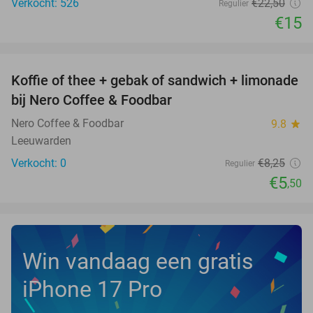
Verkocht: 526
€22
,50
Regulier
€15
favorite_border
Koffie of thee + gebak of sandwich + limonade
33%
NEW
bij Nero Coffee & Foodbar
TODAY
Nero Coffee & Foodbar
9.8
star
Leeuwarden
Verkocht: 0
€8
,25
Regulier
€5
,50
Win vandaag een gratis
iPhone 17 Pro