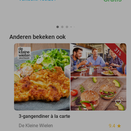
Anderen bekeken ook
31%
favorite_border
3-gangendiner à la carte
De Kleine Wielen
9.4
star