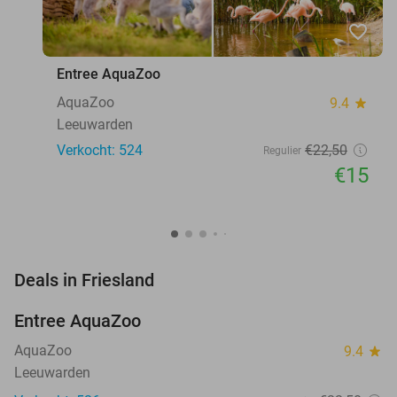
favorite_border
Entree AquaZoo
AquaZoo
9.4
star
Leeuwarden
Verkocht: 524
€22
,50
Regulier
€15
favorite_border
Deals in Friesland
Entree AquaZoo
33%
AquaZoo
9.4
star
Leeuwarden