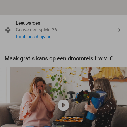
Leeuwarden
Gouverneursplein 36
Routebeschrijving
Maak gratis kans op een droomreis t.w.v. €3.000!
play_circle