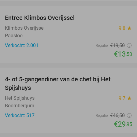
favorite_border
Entree Klimbos Overijssel
31%
Klimbos Overijssel
9.8
star
Paasloo
Verkocht: 2.001
€19
,50
Regulier
€13
,50
favorite_border
4- of 5-gangendiner van de chef bij Het
36%
Spijshuys
Het Spijshuys
9.7
star
Boornbergum
Verkocht: 517
€46
,50
Regulier
€29
,95
favorite_border