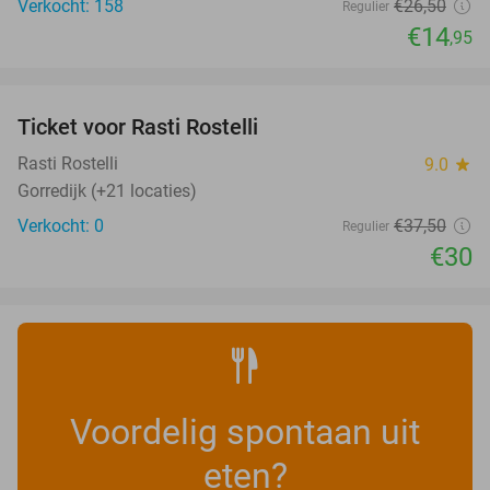
Verkocht: 158
€26
,50
Regulier
€14
,95
favorite_border
Ticket voor Rasti Rostelli
20%
NEW
TODAY
Rasti Rostelli
9.0
star
Gorredijk (+21 locaties)
Verkocht: 0
€37
,50
Regulier
€30
Voordelig spontaan uit
eten?