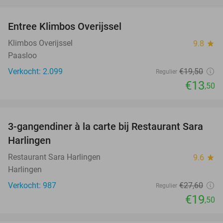
favorite_border
Entree Klimbos Overijssel
31%
Klimbos Overijssel
9.8
star
Paasloo
Verkocht: 2.099
€19
,50
Regulier
€13
,50
favorite_border
3-gangendiner à la carte bij Restaurant Sara
29%
Harlingen
Restaurant Sara Harlingen
9.6
star
Harlingen
Verkocht: 987
€27
,60
Regulier
€19
,50
favorite_border