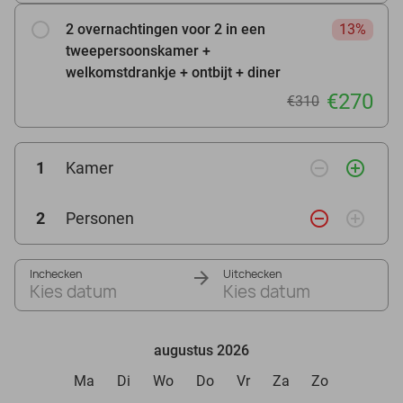
2 overnachtingen voor 2 in een
13%
tweepersoonskamer +
welkomstdrankje + ontbijt + diner
€270
€310
remove_circle_outline
add_circle_outline
1
Kamer
remove_circle_outline
add_circle_outline
2
Personen
Inchecken
Uitchecken
Kies datum
Kies datum
augustus 2026
Ma
Di
Wo
Do
Vr
Za
Zo