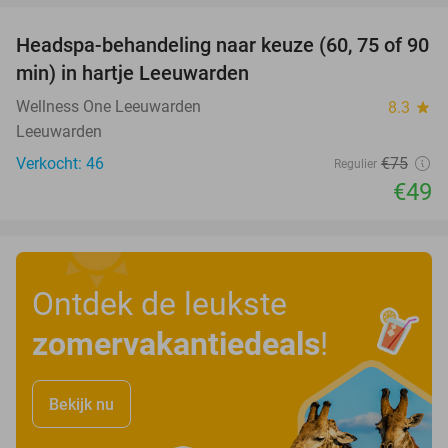
Headspa-behandeling naar keuze (60, 75 of 90
35%
min) in hartje Leeuwarden
Wellness One Leeuwarden
8.3
star
Leeuwarden
Verkocht: 46
€75
Regulier
€49
Ontdek de leukste
zomervakantiedeals
!
Bekijk nu