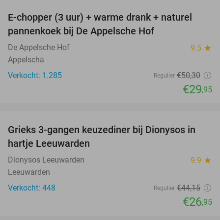
E-chopper (3 uur) + warme drank + naturel
40%
pannenkoek bij De Appelsche Hof
De Appelsche Hof
9.5
star
Appelscha
Verkocht: 1.285
€50
,30
Regulier
€29
,95
favorite_border
Grieks 3-gangen keuzediner bij Dionysos in
39%
hartje Leeuwarden
Dionysos Leeuwarden
9.9
star
Leeuwarden
Verkocht: 448
€44
,15
Regulier
€26
,95
favorite_border