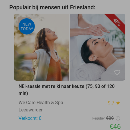
Populair bij mensen uit Friesland:
48%
NEW
TODAY
favorite_border
NEI-sessie met reiki naar keuze (75, 90 of 120
min)
We Care Health & Spa
9.7
star
Leeuwarden
Verkocht: 0
€89
Regulier
€46