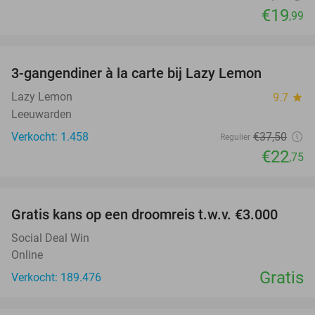
€19
,99
favorite_border
3-gangendiner à la carte bij Lazy Lemon
39%
Lazy Lemon
9.7
star
Leeuwarden
Verkocht: 1.458
€37
,50
Regulier
€22
,75
favorite_border
Gratis kans op een droomreis t.w.v. €3.000
Social Deal Win
Online
Gratis
Verkocht: 189.476
favorite_border