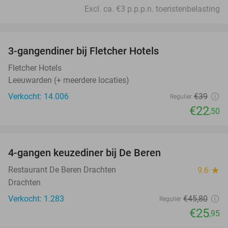
Excl. ca. €3 p.p.p.n. toeristenbelasting
favorite_border
3-gangendiner bij Fletcher Hotels
42%
Fletcher Hotels
Leeuwarden (+ meerdere locaties)
Verkocht: 14.006
€39
Regulier
€22
,50
favorite_border
4-gangen keuzediner bij De Beren
43%
Restaurant De Beren Drachten
9.6
star
Drachten
Verkocht: 1.283
€45
,80
Regulier
€25
,95