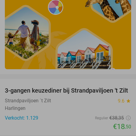
favorite_border
3-gangen keuzediner bij Strandpaviljoen 't Zilt
52%
Strandpaviljoen ´t Zilt
9.6
star
Harlingen
Verkocht: 1.129
€38
,35
Regulier
€18
,50