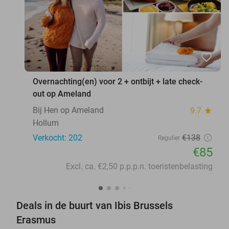
favorite_border
Overnachting(en) voor 2 + ontbijt + late check-
out op Ameland
Bij Hen op Ameland
9.7
star
Hollum
Verkocht: 202
€138
Regulier
€85
Excl. ca. €2,50 p.p.p.n. toeristenbelasting
Deals in de buurt van Ibis Brussels
Erasmus