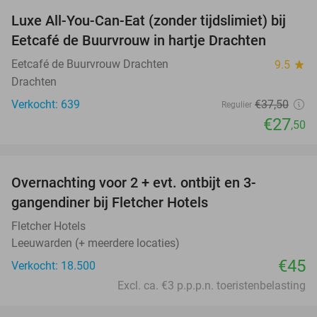
Luxe All-You-Can-Eat (zonder tijdslimiet) bij
27%
Eetcafé de Buurvrouw in hartje Drachten
Eetcafé de Buurvrouw Drachten
9.5
star
Drachten
Verkocht: 639
€37
,50
Regulier
€27
,50
favorite_border
Overnachting voor 2 + evt. ontbijt en 3-
gangendiner bij Fletcher Hotels
Fletcher Hotels
Leeuwarden (+ meerdere locaties)
€45
Verkocht: 18.500
Excl. ca. €3 p.p.p.n. toeristenbelasting