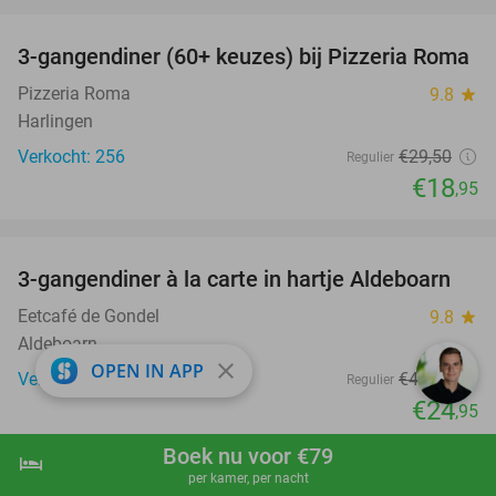
favorite_border
3-gangendiner (60+ keuzes) bij Pizzeria Roma
36%
Pizzeria Roma
9.8
star
Harlingen
Verkocht: 256
€29
,50
Regulier
€18
,95
favorite_border
3-gangendiner à la carte in hartje Aldeboarn
41%
Eetcafé de Gondel
9.8
star
Aldeboarn
close
OPEN IN APP
Verkocht: 680
€42
,35
Regulier
€24
,95
favorite_border
Boek nu voor €79
hotel
shopping_cart
Boek nu
navigate_next
per kamer, per nacht