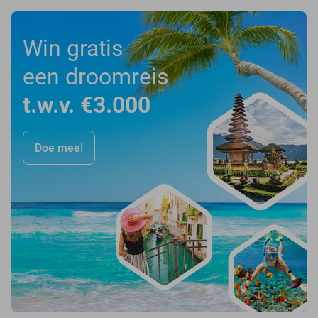
Win gratis
een droomreis
t.w.v. €3.000
Doe mee!