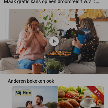
Maak gratis kans op een droomreis t.w.v. €3.000!
play_circle
Anderen bekeken ook
38%