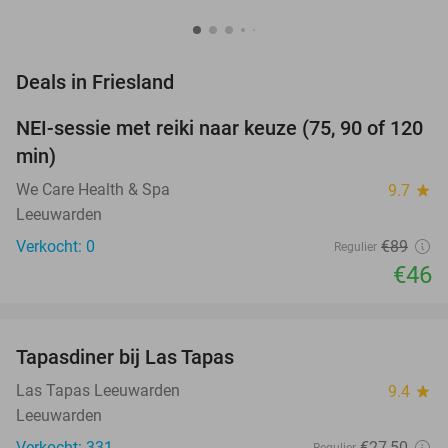
favorite_border
Deals in Friesland
NEI-sessie met reiki naar keuze (75, 90 of 120
48%
NEW
min)
TODAY
We Care Health & Spa
9.7
star
Leeuwarden
Verkocht: 0
€89
Regulier
€46
favorite_border
Tapasdiner bij Las Tapas
27%
Las Tapas Leeuwarden
9.4
star
Leeuwarden
Verkocht: 331
€27
,50
Regulier