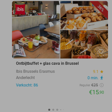
36%
favorite_border
Ontbijtbuffet + glas cava in Brussel
Ibis Brussels Erasmus
9.1
star
Anderlecht
0 min.
directions_walk
Verkocht: 86
€25
Regulier
€15
,90