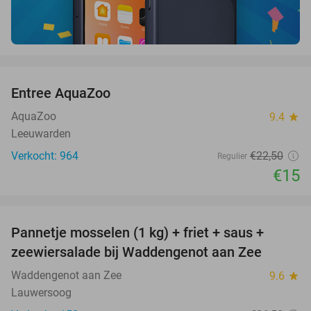
favorite_border
Entree AquaZoo
33%
AquaZoo
9.4
star
Leeuwarden
Verkocht: 964
€22
,50
Regulier
€15
favorite_border
Pannetje mosselen (1 kg) + friet + saus +
44%
zeewiersalade bij Waddengenot aan Zee
Waddengenot aan Zee
9.6
star
Lauwersoog