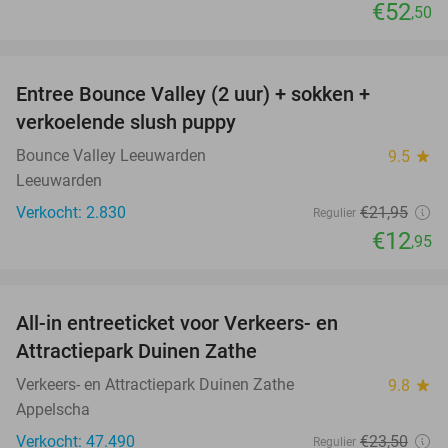
€52
,50
favorite_border
Entree Bounce Valley (2 uur) + sokken +
41%
verkoelende slush puppy
Bounce Valley Leeuwarden
9.5
star
Leeuwarden
Verkocht: 2.830
€21
,95
Regulier
€12
,95
favorite_border
All-in entreeticket voor Verkeers- en
15%
Attractiepark Duinen Zathe
Verkeers- en Attractiepark Duinen Zathe
9.8
star
Appelscha
Verkocht: 47.490
€23
,50
Regulier