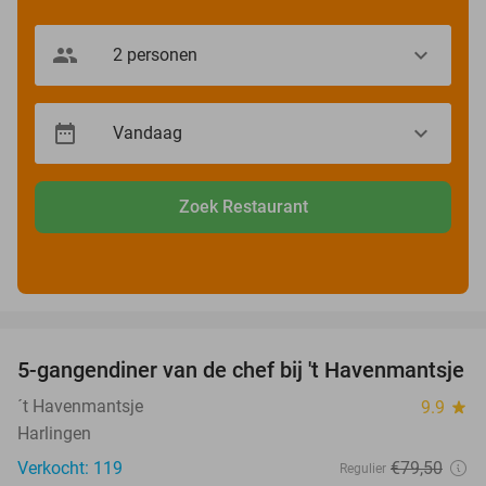
Zoek Restaurant
favorite_border
5-gangendiner van de chef bij 't Havenmantsje
34%
´t Havenmantsje
9.9
star
Harlingen
Verkocht: 119
€79
,50
Regulier