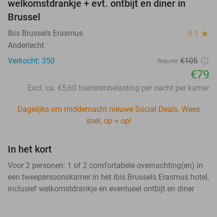
welkomstdrankje + evt. ontbijt en diner in
Brussel
Ibis Brussels Erasmus
9.1
star
Anderlecht
Verkocht: 350
€105
Regulier
€79
Excl. ca. €5,60 toeristenbelasting per nacht per kamer
Dagelijks om middernacht nieuwe Social Deals. Wees
snel, op = op!
In het kort
Voor 2 personen: 1 of 2 comfortabele overnachting(en) in
een tweepersoonskamer in het ibis Brussels Erasmus hotel,
inclusief welkomstdrankje en eventueel ontbijt en diner