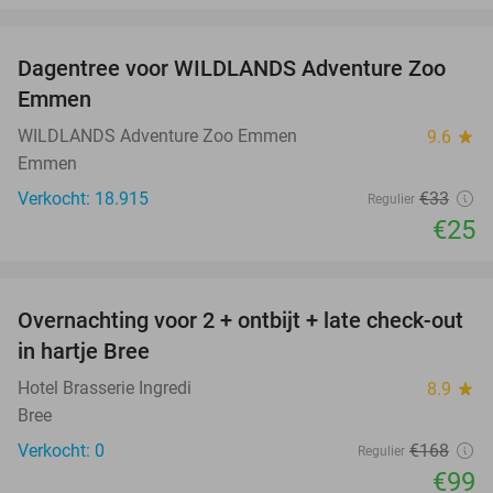
favorite_border
Dagentree voor WILDLANDS Adventure Zoo
24%
Emmen
WILDLANDS Adventure Zoo Emmen
9.6
star
Emmen
Verkocht: 18.915
€33
Regulier
€25
favorite_border
Overnachting voor 2 + ontbijt + late check-out
41%
NEW
in hartje Bree
TODAY
Hotel Brasserie Ingredi
8.9
star
Bree
Verkocht: 0
€168
Regulier
€99