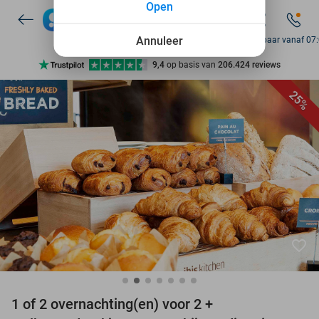
Open
7 dagen per week beschikbaar
10+ miljoen leden
Annuleer
Bereikbaar vanaf 07
9,4
op basis van
206.424 reviews
Ontdek 15.000+ deals
25%
7 dagen per week beschikbaar
10+ miljoen leden
favorite_border
1 of 2 overnachting(en) voor 2 +