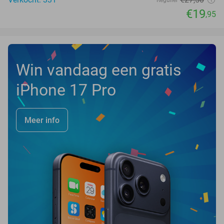
€19
,95
Win vandaag een gratis
iPhone 17 Pro
Meer info