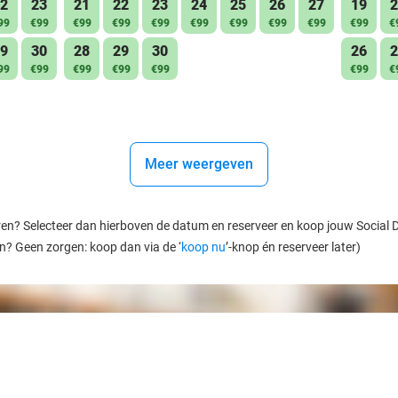
2
23
21
22
23
24
25
26
27
19
2
99
€99
€99
€99
€99
€99
€99
€99
€99
€99
€
9
30
28
29
30
26
2
99
€99
€99
€99
€99
€99
€
Meer weergeven
ren? Selecteer dan hierboven de datum en reserveer en koop jouw Social Dea
en? Geen zorgen: koop dan via de ‘
koop nu
’-knop én reserveer later)