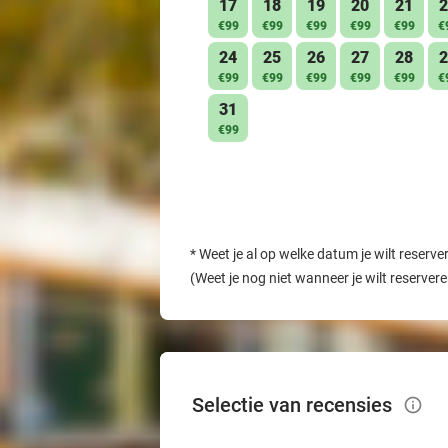
17
18
19
20
21
2
€99
€99
€99
€99
€99
€
24
25
26
27
28
2
€99
€99
€99
€99
€99
€
31
€99
*
Weet je al op welke datum je wilt reserve
(Weet je nog niet wanneer je wilt reserver
Selectie van recensies
info_outlined