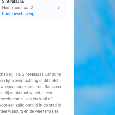
Sint-Niklaas
Hemelaerstraat 2
Routebeschrijving
chap bij Ibis Sint-Niklaas Centrum!
en fijne overnachting in dit hotel
lle tweepersoonskamer met flatscreen-
r. Bij aankomst wacht er een
rme chocomel, een cocktail of
r een zalig ontbijt! In de stad is
eel Walburg en de vele terrasjes