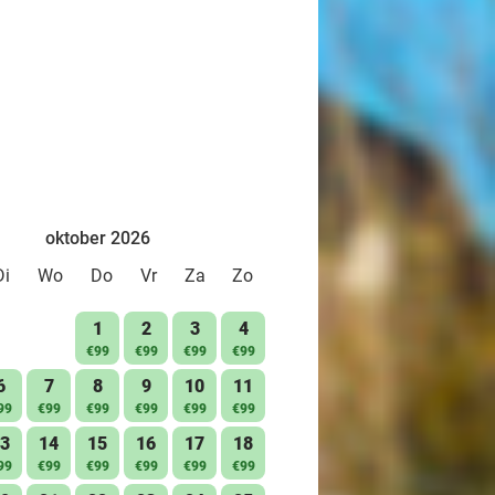
oktober 2026
Di
Wo
Do
Vr
Za
Zo
1
2
3
4
€99
€99
€99
€99
6
7
8
9
10
11
99
€99
€99
€99
€99
€99
3
14
15
16
17
18
99
€99
€99
€99
€99
€99