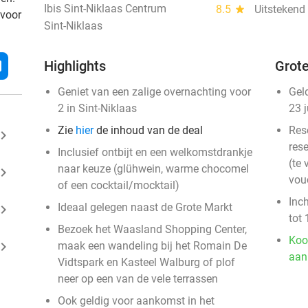
Ibis Sint-Niklaas Centrum
8.5
star
Uitstekend
 voor
Sint-Niklaas
l
Highlights
Grote
Geniet van een zalige overnachting voor
Gel
2 in Sint-Niklaas
23 
Zie
hier
de inhoud van de deal
Res
ard_arrow_right
rese
Inclusief ontbijt en een welkomstdrankje
(te 
naar keuze (glühwein, warme chocomel
ard_arrow_right
vou
of een cocktail/mocktail)
Inc
Ideaal gelegen naast de Grote Markt
ard_arrow_right
tot 
Bezoek het Waasland Shopping Center,
Koo
ard_arrow_right
maak een wandeling bij het Romain De
aan
Vidtspark en Kasteel Walburg of plof
neer op een van de vele terrassen
Ook geldig voor aankomst in het