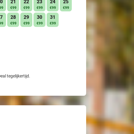
0
21
22
23
24
25
99
€99
€99
€99
€99
€99
7
28
29
30
31
99
€99
€99
€99
€99
l tegelijkertijd.