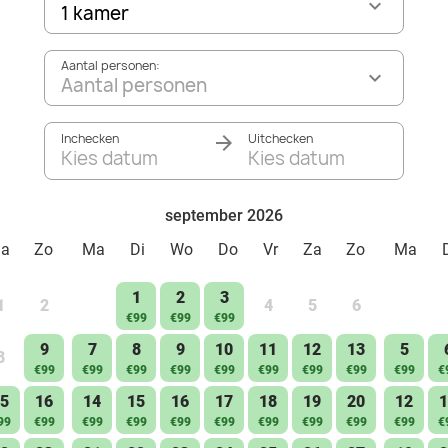
1 kamer
Aantal personen:
Aantal personen
Inchecken
Uitchecken
Kies datum
Kies datum
september 2026
Za
Zo
Ma
Di
Wo
Do
Vr
Za
Zo
Ma
1
2
3
1
2
4
5
6
€99
€99
€99
9
7
8
9
10
11
12
13
5
8
€99
€99
€99
€99
€99
€99
€99
€99
€99
€
5
16
14
15
16
17
18
19
20
12
1
99
€99
€99
€99
€99
€99
€99
€99
€99
€99
€