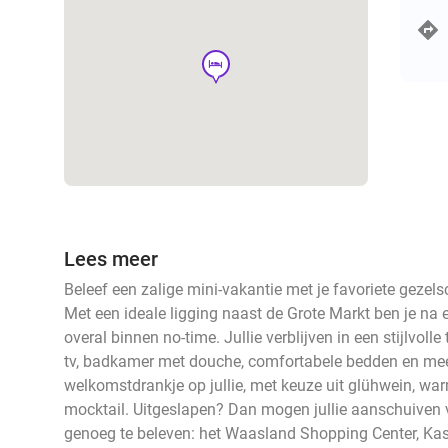
hotel
Lees meer
Beleef een zalige mini-vakantie met je favoriete gezels
Met een ideale ligging naast de Grote Markt ben je na e
overal binnen no-time. Jullie verblijven in een stijlvo
tv, badkamer met douche, comfortabele bedden en mee
welkomstdrankje op jullie, met keuze uit glühwein, wa
mocktail. Uitgeslapen? Dan mogen jullie aanschuiven voo
genoeg te beleven: het Waasland Shopping Center, Kast