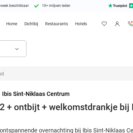
 week beschikbaar
10+ miljoen leden
Home
Dichtbij
Restaurants
Hotels
keyboard_arrow_down
>
Ibis Sint-Niklaas Centrum
 + ontbijt + welkomstdrankje bij 
ontspannende overnachting bij Ibis Sint-Niklaas C