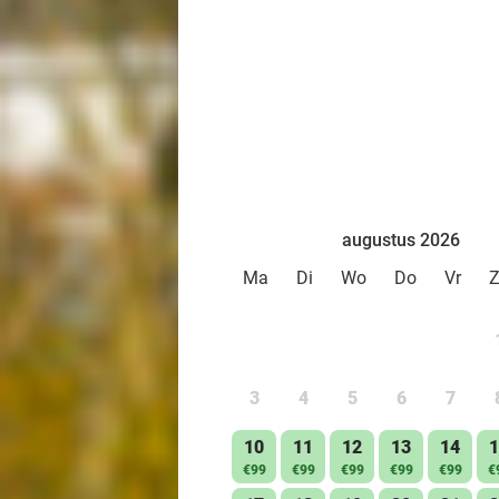
augustus 2026
Ma
Di
Wo
Do
Vr
3
4
5
6
7
10
11
12
13
14
1
€99
€99
€99
€99
€99
€