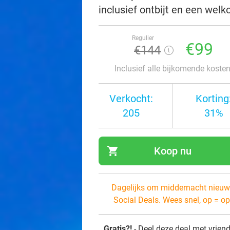
inclusief ontbijt en een wel
Regulier
€99
€144
Inclusief alle bijkomende koste
Verkocht:
Korting
205
31%
shopping_cart
Koop nu
navi
Dagelijks om middernacht nieuw
Social Deals. Wees snel, op = op
Gratis?!
- Deel deze deal met vrien