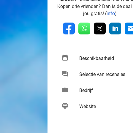
Kopen drie vrienden? Dan is de deal
jou gratis! (
info
)
whatsapp
linkedin
fb
mai
date_range
keybo
Beschikbaarheid
chat
keybo
Selectie van recensies
work
keybo
Bedrijf
language
keybo
Website