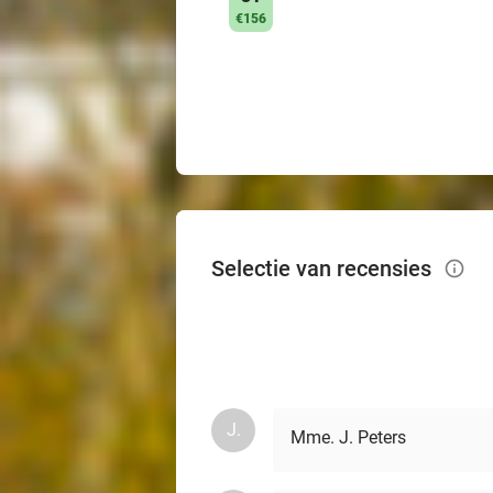
€156
Selectie van recensies
info_outlined
J.
Mme. J. Peters