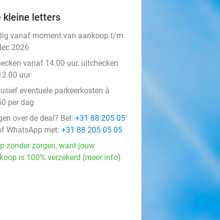
 kleine letters
dig vanaf moment van aankoop t/m
dec 2026
hecken vanaf 14.00 uur, uitchecken
12.00 uur
lusief eventuele parkeerkosten à
50 per dag
gen over de deal? Bel:
+31 88 205 05
f WhatsApp met:
+31 88 205 05 05
p zonder zorgen, want jouw
koop is 100% verzekerd (meer info)