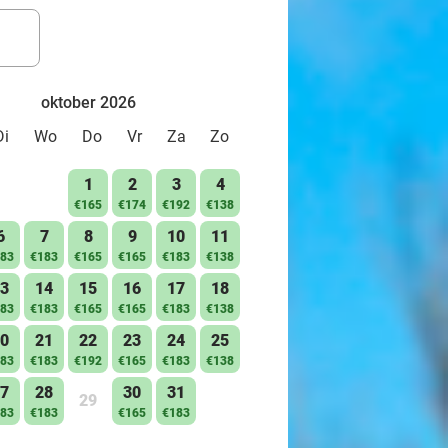
oktober 2026
Di
Wo
Do
Vr
Za
Zo
1
2
3
4
€165
€174
€192
€138
6
7
8
9
10
11
83
€183
€165
€165
€183
€138
3
14
15
16
17
18
83
€183
€165
€165
€183
€138
0
21
22
23
24
25
83
€183
€192
€165
€183
€138
7
28
30
31
29
83
€183
€165
€183