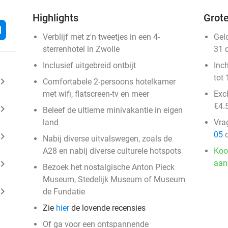
Highlights
Grote
l
Verblijf met z'n tweetjes in een 4-
Gel
sterrenhotel in Zwolle
31 
Inclusief uitgebreid ontbijt
Inc
tot 
ard_arrow_right
Comfortabele 2-persoons hotelkamer
met wifi, flatscreen-tv en meer
Exc
€4.
ard_arrow_right
Beleef de ultieme minivakantie in eigen
land
Vra
05
o
ard_arrow_right
Nabij diverse uitvalswegen, zoals de
A28 en nabij diverse culturele hotspots
Koo
ard_arrow_right
aan
Bezoek het nostalgische Anton Pieck
Museum, Stedelijk Museum of Museum
ard_arrow_right
de Fundatie
Zie
hier
de lovende recensies
Of ga voor een ontspannende