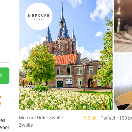
gate_next
e
!
Mercure Hotel Zwolle
9.0
star
Perfect • 100 
den.
Zwolle
 voor