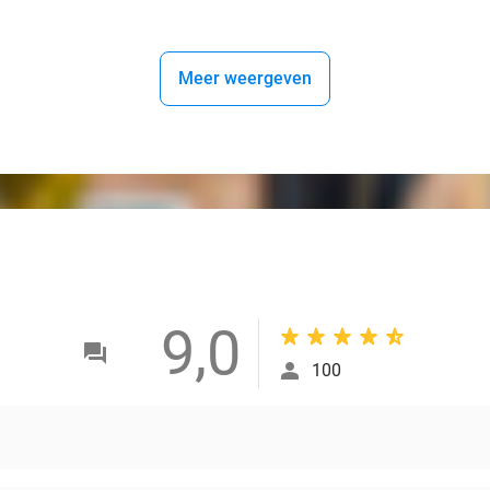
Meer weergeven
9,0
100