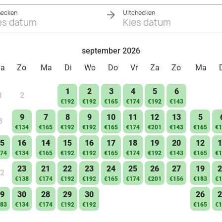
hecken
Uitchecken
es datum
Kies datum
september 2026
Za
Zo
Ma
Di
Wo
Do
Vr
Za
Zo
Ma
1
2
3
4
5
6
1
2
€192
€192
€165
€174
€192
€143
9
7
8
9
10
11
12
13
5
8
€134
€165
€192
€192
€165
€174
€201
€143
€165
€1
5
16
14
15
16
17
18
19
20
12
1
74
€134
€165
€192
€192
€165
€174
€192
€143
€165
€1
23
21
22
23
24
25
26
27
19
2
2
€138
€174
€192
€192
€165
€174
€201
€156
€183
€1
9
30
28
29
30
26
2
83
€134
€174
€192
€192
€165
€1