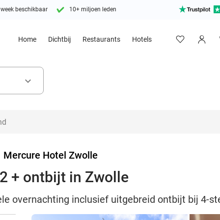
 week beschikbaar
10+ miljoen leden
Home
Dichtbij
Restaurants
Hotels
keyboard_arrow_down
>
Mercure Hotel Zwolle
 + ontbijt in Zwolle
e overnachting inclusief uitgebreid ontbijt bij 4-s