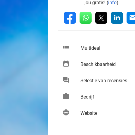
jou gratis! (
info
)
whatsapp
linkedin
fb
mai
list
keybo
Multideal
date_range
keybo
Beschikbaarheid
chat
keybo
Selectie van recensies
work
keybo
Bedrijf
language
keybo
Website