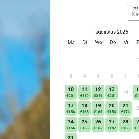
Inc
Ki
augustus 2026
Ma
Di
Wo
Do
Vr
3
4
5
6
7
10
11
12
13
1
14
€201
€210
€210
€201
€1
17
18
19
20
21
2
€156
€165
€165
€156
€174
24
25
26
27
28
2
€156
€165
€165
€147
€165
€1
31