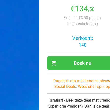
€134
,50
Excl. ca. €3,50 p.p.p.n.
toeristenbelasting
Verkocht:
148
shopping_cart
Boek nu
navi
Dagelijks om middernacht nieuw
Social Deals. Wees snel, op = op
Gratis?!
- Deel deze deal met vrien
Kopen drie vrienden? Dan is de deal