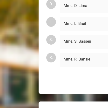
D.
Mme. D. Lima
L.
Mme. L. Bruil
S.
Mme. S. Sassen
R.
Mme. R. Bansie