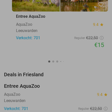
favorite_border
Entree AquaZoo
AquaZoo
9.4
star
Leeuwarden
Verkocht: 701
€22
,50
Regulier
€15
favorite_border
Deals in Friesland
Entree AquaZoo
33%
AquaZoo
9.4
star
Leeuwarden
Verkocht: 701
€22
,50
Regulier