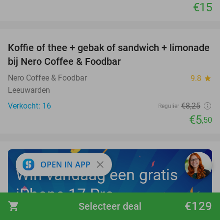
€15
favorite_border
Koffie of thee + gebak of sandwich + limonade
33%
NEW
bij Nero Coffee & Foodbar
TODAY
Nero Coffee & Foodbar
9.8
star
Leeuwarden
Verkocht: 16
€8
,25
Regulier
€5
,50
close
OPEN IN APP
Win vandaag een gratis
iPhone 17 Pro
€129
shopping_cart
Selecteer deal