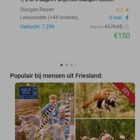
Slangen Reizen
8.2
star
Leeuwarden (+44 locaties)
0 min.
directions_walk
Verkocht: 7.299
€179
,95
Regulier
€150
Populair bij mensen uit Friesland:
33%