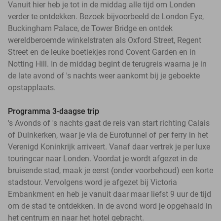
Vanuit hier heb je tot in de middag alle tijd om Londen
verder te ontdekken. Bezoek bijvoorbeeld de London Eye,
Buckingham Palace, de Tower Bridge en ontdek
wereldberoemde winkelstraten als Oxford Street, Regent
Street en de leuke boetiekjes rond Covent Garden en in
Notting Hill. In de middag begint de terugreis waarna je in
de late avond of 's nachts weer aankomt bij je geboekte
opstapplaats.
Programma 3-daagse trip
's Avonds of 's nachts gaat de reis van start richting Calais
of Duinkerken, waar je via de Eurotunnel of per ferry in het
Verenigd Koninkrijk arriveert. Vanaf daar vertrek je per luxe
touringcar naar Londen. Voordat je wordt afgezet in de
bruisende stad, maak je eerst (onder voorbehoud) een korte
stadstour. Vervolgens word je afgezet bij Victoria
Embankment en heb je vanuit daar maar liefst 9 uur de tijd
om de stad te ontdekken. In de avond word je opgehaald in
het centrum en naar het hotel gebracht.