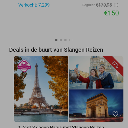
Verkocht: 7.299
€179
,95
Regulier
€150
Deals in de buurt van Slangen Reizen
17%
favorite_border
1, 2 óf 3 dagen Parijs met Slangen Reizen