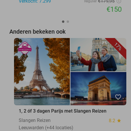
Verkocht: 7.299
€179
,95
Regulier
€150
Anderen bekeken ook
17%
favorite_border
1, 2 óf 3 dagen Parijs met Slangen Reizen
Slangen Reizen
8.2
star
Leeuwarden (+44 locaties)