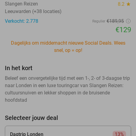
Slangen Reizen
8.2
star
Leeuwarden (+38 locaties)
Verkocht: 2.778
€189
,95
Regulier
€129
Dagelijks om middernacht nieuwe Social Deals. Wees
snel, op = op!
In het kort
Beleef een onvergetelijke tijd met een 1-, 2- of 3-daagse trip
naar Londen in een luxe touringcar van Slangen Reizen:
cultuursnuiven en lekker shoppen in de bruisende
hoofdstad
Selecteer jouw deal
Dagtrip Londen
13%