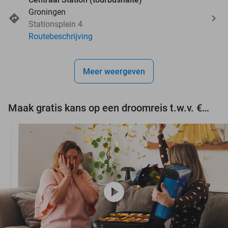
Groningen
Stationsplein 4
Routebeschrijving
Meer weergeven
Maak gratis kans op een droomreis t.w.v. €3.000!
play_circle