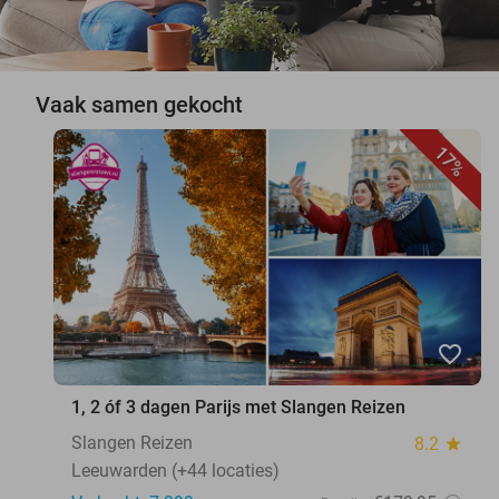
Vaak samen gekocht
17%
favorite_border
1, 2 óf 3 dagen Parijs met Slangen Reizen
Slangen Reizen
8.2
star
Leeuwarden (+44 locaties)