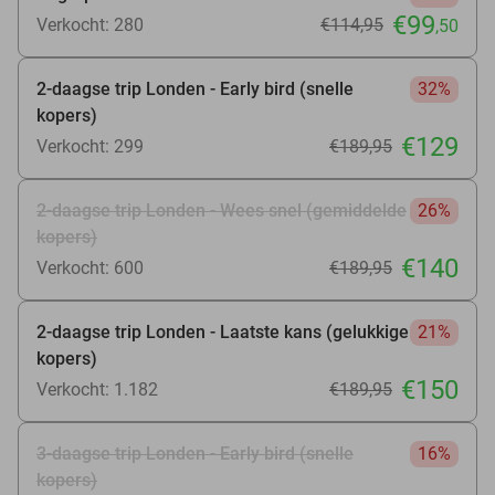
€99
Verkocht: 280
€114
,95
,50
2-daagse trip Londen - Early bird (snelle
32%
kopers)
€129
Verkocht: 299
€189
,95
2-daagse trip Londen - Wees snel (gemiddelde
26%
kopers)
€140
Verkocht: 600
€189
,95
2-daagse trip Londen - Laatste kans (gelukkige
21%
kopers)
€150
Verkocht: 1.182
€189
,95
3-daagse trip Londen - Early bird (snelle
16%
kopers)