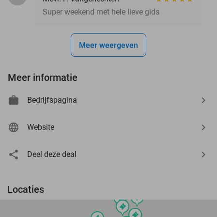
Super weekend met hele lieve gids
Meer weergeven
Meer informatie
Bedrijfspagina
Website
Deel deze deal
Locaties
events
events
events
events