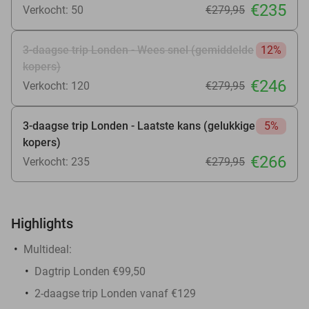
€235
Verkocht: 50
€279
,95
3-daagse trip Londen - Wees snel (gemiddelde
12%
kopers)
€246
Verkocht: 120
€279
,95
3-daagse trip Londen - Laatste kans (gelukkige
5%
kopers)
€266
Verkocht: 235
€279
,95
Highlights
Multideal:
Dagtrip Londen €99,50
2-daagse trip Londen vanaf €129