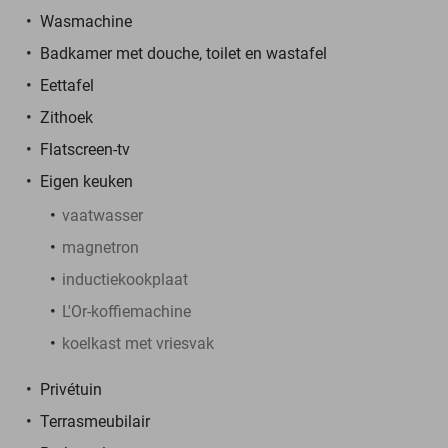
Wasmachine
Badkamer met douche, toilet en wastafel
Eettafel
Zithoek
Flatscreen-tv
Eigen keuken
vaatwasser
magnetron
inductiekookplaat
L'Or-koffiemachine
koelkast met vriesvak
Privétuin
Terrasmeubilair