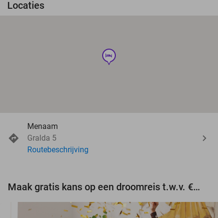
Locaties
hotel
Menaam
Gralda 5
Routebeschrijving
Maak gratis kans op een droomreis t.w.v. €3.000!