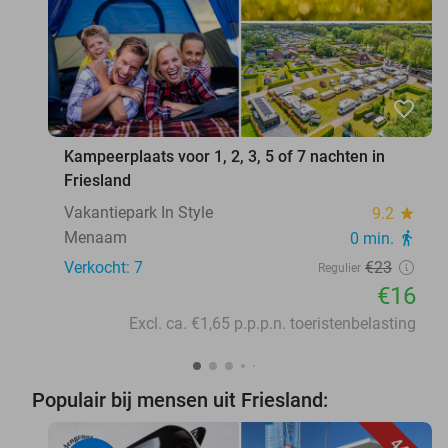
favorite_border
Kampeerplaats voor 1, 2, 3, 5 of 7 nachten in
Friesland
Vakantiepark In Style
9.2
star
Menaam
0 min.
directions_walk
Verkocht: 7
€23
Regulier
€16
Excl. ca. €1,65 p.p.p.n. toeristenbelasting
Populair bij mensen uit Friesland: