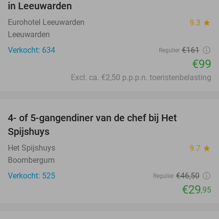
in Leeuwarden
Eurohotel Leeuwarden
9.3
star
Leeuwarden
Verkocht: 634
€161
Regulier
€99
Excl. ca. €2,50 p.p.p.n. toeristenbelasting
favorite_border
4- of 5-gangendiner van de chef bij Het
36%
Spijshuys
Het Spijshuys
9.7
star
Boornbergum
Verkocht: 525
€46
,50
Regulier
€29
,95