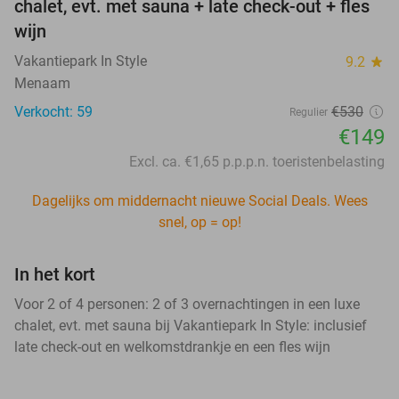
chalet, evt. met sauna + late check-out + fles
wijn
Vakantiepark In Style
9.2
star
Menaam
Verkocht: 59
€530
Regulier
€149
Excl. ca. €1,65 p.p.p.n. toeristenbelasting
Dagelijks om middernacht nieuwe Social Deals. Wees
snel, op = op!
In het kort
Voor 2 of 4 personen: 2 of 3 overnachtingen in een luxe
chalet, evt. met sauna bij Vakantiepark In Style: inclusief
late check-out en welkomstdrankje en een fles wijn