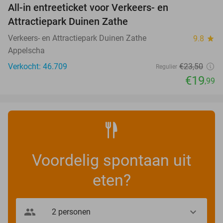
All-in entreeticket voor Verkeers- en
15%
Attractiepark Duinen Zathe
Verkeers- en Attractiepark Duinen Zathe
9.8
star
Appelscha
Verkocht: 46.709
€23
,50
Regulier
€19
,99
Voordelig spontaan uit
eten?