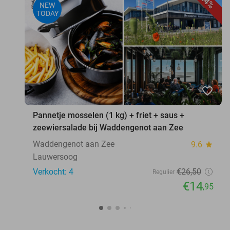
44%
NEW
TODAY
favorite_border
Pannetje mosselen (1 kg) + friet + saus +
zeewiersalade bij Waddengenot aan Zee
Waddengenot aan Zee
9.6
star
Lauwersoog
Verkocht: 4
€26
,50
Regulier
€14
,95