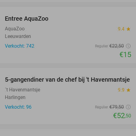
favorite_border
Entree AquaZoo
33%
AquaZoo
9.4
star
Leeuwarden
Verkocht: 742
€22
,50
Regulier
€15
favorite_border
5-gangendiner van de chef bij 't Havenmantsje
34%
´t Havenmantsje
9.9
star
Harlingen
Verkocht: 96
€79
,50
Regulier
€52
,50
favorite_border