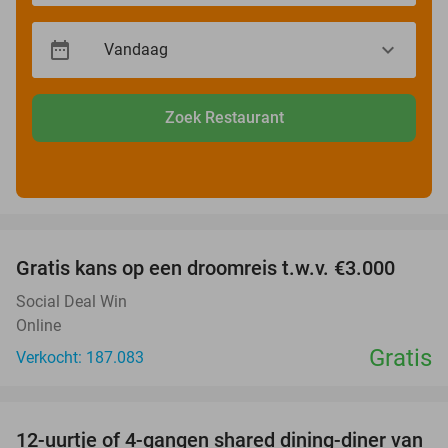
Zoek Restaurant
favorite_border
Gratis kans op een droomreis t.w.v. €3.000
Social Deal Win
Online
Gratis
Verkocht: 187.083
favorite_border
12-uurtje of 4-gangen shared dining-diner van
31%