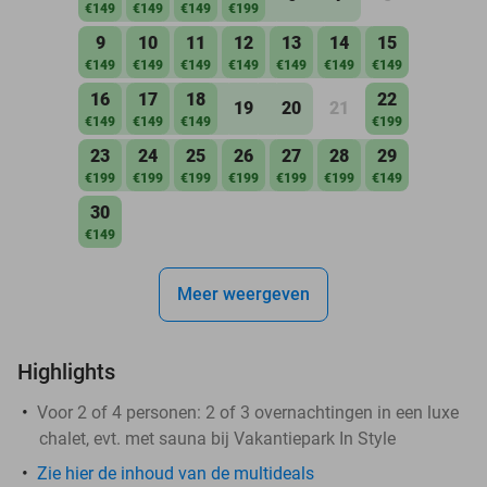
€149
€149
€149
€199
9
10
11
12
13
14
15
€149
€149
€149
€149
€149
€149
€149
16
17
18
22
19
20
21
€149
€149
€149
€199
23
24
25
26
27
28
29
€199
€199
€199
€199
€199
€199
€149
30
€149
Meer weergeven
Highlights
Voor 2 of 4 personen: 2 of 3 overnachtingen in een luxe
chalet, evt. met sauna bij Vakantiepark In Style
Zie hier de inhoud van de multideals