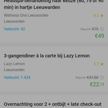
Headspa-behandeling naar keuze (60, 75 of 90
35%
min) in hartje Leeuwarden
Wellness One Leeuwarden
8.3
star
Leeuwarden
Verkocht: 42
€75
Regulier
€49
favorite_border
3-gangendiner à la carte bij Lazy Lemon
39%
Lazy Lemon
9.7
star
Leeuwarden
Verkocht: 1.424
€37
,50
Regulier
€22
,75
favorite_border
Overnachting voor 2 + ontbijt + late check-out
39%