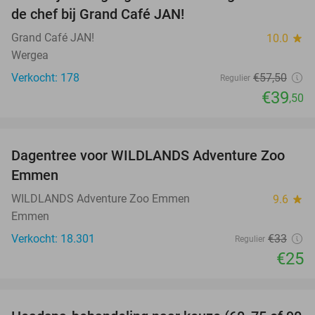
de chef bij Grand Café JAN!
Grand Café JAN!
10.0
star
Wergea
Verkocht: 178
€57
,50
Regulier
€39
,50
favorite_border
Dagentree voor WILDLANDS Adventure Zoo
24%
Emmen
WILDLANDS Adventure Zoo Emmen
9.6
star
Emmen
Verkocht: 18.301
€33
Regulier
€25
favorite_border