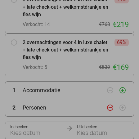
+ late check-out + welkomstdrankje en
fles wijn
€219
Verkocht: 14
€763
2 overnachtingen voor 4 in luxe chalet
69%
+ late check-out + welkomstdrankje en
fles wijn
€169
Verkocht: 5
€539
remove_circle_outline
add_circle_outline
1
Accommodatie
remove_circle_outline
add_circle_outline
2
Personen
Inchecken
Uitchecken
Kies datum
Kies datum