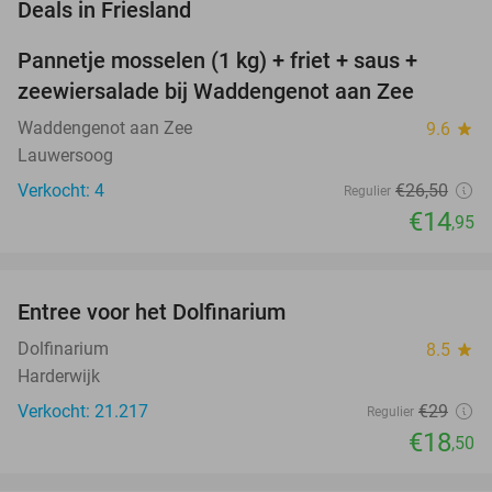
favorite_border
Deals in Friesland
Pannetje mosselen (1 kg) + friet + saus +
44%
NEW
zeewiersalade bij Waddengenot aan Zee
TODAY
Waddengenot aan Zee
9.6
star
Lauwersoog
Verkocht: 4
€26
,50
Regulier
€14
,95
favorite_border
Entree voor het Dolfinarium
36%
Dolfinarium
8.5
star
Harderwijk
Verkocht: 21.217
€29
Regulier
€18
,50