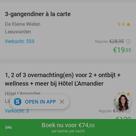
3-gangendiner à la carte
31%
De Kleine Wielen
9.4
star
Leeuwarden
Verkocht: 559
€28
,95
Regulier
€19
,95
favorite_border
1, 2 of 3 overnachting(en) voor 2 + ontbijt +
32%
NEW
wellness + meer bij Hôtel L'Amandier
TODAY
Hôtel L'Amandier
9.9
star
close
Libramont-Chevigny
OPEN IN APP
Verkocht: 3
€191
Regulier
€129
Boek nu voor €74
,50
hotel
shopping_cart
Boek nu
navigate_next
favorite_border
per kamer, per nacht