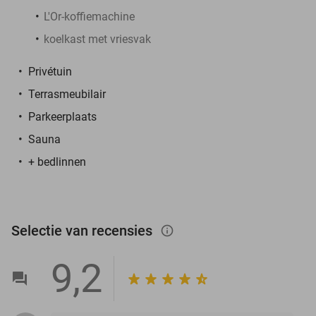
L'Or-koffiemachine
koelkast met vriesvak
Privétuin
Terrasmeubilair
Parkeerplaats
Sauna
+ bedlinnen
Selectie van recensies
info_outlined
9,2