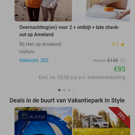
favorite_border
Overnachting(en) voor 2 + ontbijt + late check-
out op Ameland
Bij Hen op Ameland
9.7
star
Hollum
Verkocht: 202
€138
Regulier
€85
Excl. ca. €2,50 p.p.p.n. toeristenbelasting
Deals in de buurt van Vakantiepark In Style
30%